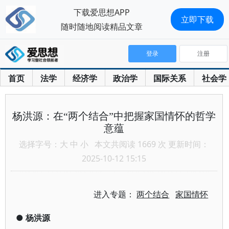
下载爱思想APP
立即下载
随时随地阅读精品文章
登录
注册
首页
法学
经济学
政治学
国际关系
社会学
杨洪源：在“两个结合”中把握家国情怀的哲学
意蕴
选择字号：
大
中
小
本文共阅读 1669 次 更新时间：
2025-10-12 15:15
进入专题：
两个结合
家国情怀
●
杨洪源