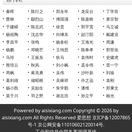
热门专栏
秦晖
陈行之
郑永年
龙应台
丁学良
曹林
鄢烈山
傅国涌
陈嘉映
黄宗智
于建嵘
陈志武
徐贲
郭宇宽
马立诚
杨祖陶
沈志华
向继东
赵汀阳
戴建业
李昌平
张鸣
杨奎松
王海光
周濂
杨鹏
邓晓芒
王缉思
陈奉孝
郭世佑
马玲
王振东
狄马
袁伟时
史啸虎
熊培云
秋风
刘小枫
孟令伟
雷一宁
周枫
蒋兆勇
吴伟
沙叶新
刘瑜
葛剑雄
储昭根
吴稼祥
许之远
袁刚
杨小凯
吴励生
朱学勤
潘维
郑秉文
莫于川
羽之野
谢志浩
孙立平
杨光
Powered by aisixiang.com Copyright © 2026 by
aisixiang.com All Rights Reserved 爱思想 京ICP备12007865
号-1 京公网安备11010602120014号.
工业和信息化部备案管理系统