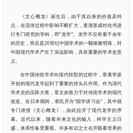
《文心雕龙》诞生后，由于其自身的价值及特
点，在流传过程中影响不断扩大，逐渐形成对此书进
行专门研究的学科，即“龙学”。龙学不仅有着千余年
的历史，而且是20世纪中国学术的一颗璀璨明珠，对
中国现代学术产生了深远影响，具有重要的学术史意
义。
在中国传统学术向现代转型的过程中，章黄学派
开创的现代龙学起到了重要的排头兵作用。作为清代
学术史的压阵大将，章太炎致力于对传统学术的现代
改造。在日本期间，章氏开办“国学讲习会”，其中就
专门讲授《文心雕龙》，由此拉开了现代龙学的序
幕。近代以来，随着外来文化的输入，科学主义日
盛，体系性备受重视。许多有识之士在开眼看世界的