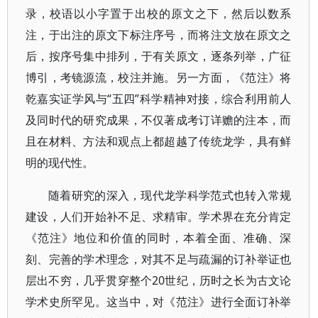
录，校语以小字置于出校的原文之下，然后以数系
注，于出注的原文下标注序号，而将注文放在原文之
后，按序号集中排列，于有关原文，逐条列举，广征
博引，考镜源流，校注并施。另一方面，《范注》将
乾嘉实证学风与“五四”科学精神对接，综合利用前人
及同时代的研究成果，不仅著成考订详赡的注本，而
且在材料、方法和观点上都超越了传统龙学，具有鲜
明的现代性。
随着研究的深入，现代龙学科学范式也转入常规
建设，人们开始补不足、求精审。学术界在充分肯定
《范注》地位和价值的同时，本着全面、准确、深
刻、完善的学术理念，对其不足与疏漏的订补举证也
层出不穷，几乎贯穿整个20世纪，历时之长为古文论
学术史所罕见。这当中，对《范注》进行全面订补举