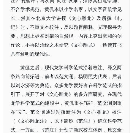
注》的批评，再次向“黄注”发难，指陈其粗疏错漏、
不合学术规范。黄侃本以小学名家，以文字音韵学见
长，然其在北京大学讲授《文心雕龙》及所撰《札
记》时，不重文本校注，反以题旨阐释、义理探寻为
要，思想上标举刘勰的自然观，内容上突出彦和的创
作论，不再以治经之术研究《文心雕龙》，遂使其书
具有鲜明的现代性。
黄侃之后，现代龙学科学范式沿着校注、释义两
条路向前拓进，前者以范文澜、杨明照为代表，后者
以刘永济等为典范。众多龙学爱好者在科学范式的指
引下，展开了对《文心雕龙》的多方面研究。在现代
龙学科学范式的建设中，黄侃重在“破”，范文澜则重
在“立”。范文澜通过别撰新注为《文心雕龙》校注
（《文心雕龙注》，以下简称《范注》）确立科学范
式。一方面，《范注》开创了新式校注体例，原文全