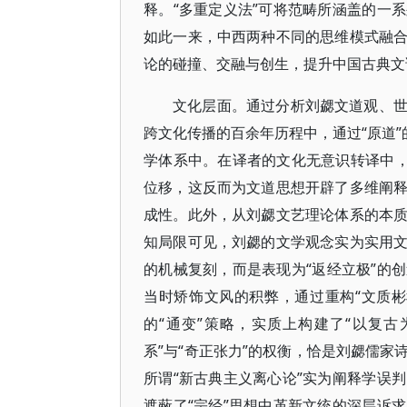
释。“多重定义法”可将范畴所涵盖的一
如此一来，中西两种不同的思维模式融
论的碰撞、交融与创生，提升中国古典文
文化层面。通过分析刘勰文道观、
跨文化传播的百余年历程中，通过“原道”
学体系中。在译者的文化无意识转译中，
位移，这反而为文道思想开辟了多维阐
成性。此外，从刘勰文艺理论体系的本
知局限可见，刘勰的文学观念实为实用
的机械复刻，而是表现为“返经立极”的
当时矫饰文风的积弊，通过重构“文质
的“通变”策略，实质上构建了“以复
系”与“奇正张力”的权衡，恰是刘勰儒
所谓“新古典主义离心论”实为阐释学误
遮蔽了“宗经”思想中革新文统的深层诉