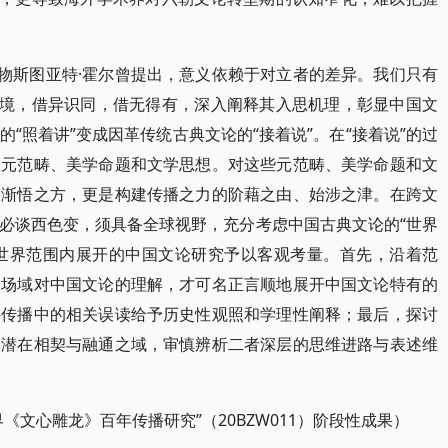
人物斯图亚特·霍尔曾提出，意义依赖于对立者的差异。我们只有
语境，借异识同，借无得有，深入阐释其入思机理，彰显中国文
“照着讲”变成因革传统古典文论的“接着说”。在“接着说”的过
数元范畴、美学命题和文学思想。对这些元范畴、美学命题和文
、渐悟之方，更是构建传播之力的阶藉之由、始涉之津。在跨文
必谈西色变，须具备全球视野，充分考虑中国古典文论的“世界
在世界范围内展开的中国文论研究予以客观考量。首先，沿着范
界场域对中国文论的理解，才可名正言顺地展开中国文论特有的
外传播中的相关误读给予历史性观照和学理性阐释；最后，探讨
的潜在相契与融通之域，审慎辨析二者深层的思维进路与表述维
《文心雕龙》百年传播研究”（20BZW011）阶段性成果）