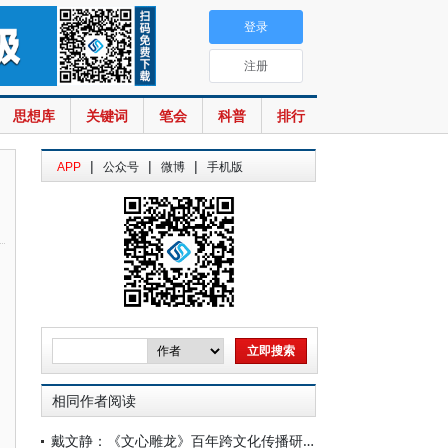
登录
注册
思想库
关键词
笔会
科普
排行
|
|
|
APP
公众号
微博
手机版
相同作者阅读
戴文静：《文心雕龙》百年跨文化传播研究