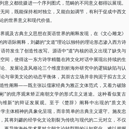
系列意义都统摄进一个序列图式，范畴的不同意义都得以展现。
合无间，既能保持相对独立，又能自如调节，有利于促成中西文
论的世界意义和现代价值。
世界观及古典主义思想在英语世界的阐释发现，在《文心雕龙》
的跨语际阐释，刘勰的“文道”理论以独特的理论形态渗入西方诗
语符发生了创造性改写。源语中“道”内核的语义出现了缺失与
释空间，使得这一东方诗学精髓在跨文化对话中展现出持续的生
质论、发展论及风格论三个维度剖析海外研究中的逻辑缺陷与认
文论与审美文论的动态平衡体，其崇古立场并非拘泥于拟古主义
创造性阐释——既主张以儒家经典为雅正文体范式，又着力破除
彬彬”的统序观来矫正南朝文学的形式主义迷途。这种看似复古
古为维新”的辩证发展观。至于《楚辞》阐释中出现的“质文关
家诗学主体精神的具象化呈现，而非简单的古典主义退守。施友忠
判，其将刘勰的经学化文论割裂为传统与现代的二元对立，不仅
求，更导致海外学术界对六朝文论转型期的认知窄化，难以把握