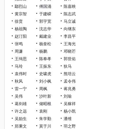
鄢烈山
傅国涌
陈嘉映
黄宗智
于建嵘
陈志武
徐贲
郭宇宽
马立诚
杨祖陶
沈志华
向继东
赵汀阳
戴建业
李昌平
张鸣
杨奎松
王海光
周濂
杨鹏
邓晓芒
王缉思
陈奉孝
郭世佑
马玲
王振东
狄马
袁伟时
史啸虎
熊培云
秋风
刘小枫
孟令伟
雷一宁
周枫
蒋兆勇
吴伟
沙叶新
刘瑜
葛剑雄
储昭根
吴稼祥
许之远
袁刚
杨小凯
吴励生
朱学勤
潘维
郑秉文
莫于川
羽之野