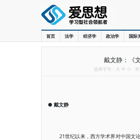
首页
法学
经济学
政治学
国际
戴文静：《
选择字号：
大
中
小
本文
●
戴文静
21世纪以来，西方学术界对中国文