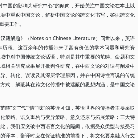
对中国的影响为研究中心”的倾向，开始关注中国文论在本土以
语境中重返中国文论，解析中国文论的跨文化书写，鉴识跨文化
重要工作。
题》（Notes on Chinese Literature）问世以来，英语
年历程。这百余年的传播带来了富有价值的学术问题和研究资
场域中对中国传统文论话语，特别是其中重要的范畴、命题和文
领域相关研究成果展开批判性研究，在中西文论的对话与阐发中
变异、转化、误读及其深层学理原因，并在中国诗性言说的传统
维方式，解蔽其在跨文化传播中被遮蔽的思想内涵，是中国文论
畴“文”“气”“情”“味”的英译可知，英语世界的传播者主要采取
生化策略、语义重构与变异策略、意义还原与拓展策略；三大特
为此，我们应突破中西语言文化的隔阂，依据受众类型与接受习
体的译本，翻译时应在保证精准的前提下，将文化要素融入行文