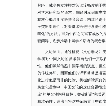
脉络，减少独立注脚对阅读流畅度的干
对学术研究型的译本，翻译时应采取主文
将核心概念用汉语拼音音译，构建区别
应突出学理性，对关键术语进行系统性梳
畴化”的方法，可为中西之间富有成效的
套阐释，逐步推动中国学术话语的概念集
文论层面。通过检视《文心雕龙》美学
学者对中国文论的误读源自他们一贯以
性。他们虽然借鉴中国学者的观点，但
的传统烙印。因而他们的译释常常是语
化进行似是而非的比附、机械解读原典
跨文化语境中，中国文论的这些命题很难
应”的单义性阐释目标，突破所谓“完美词
和准确性，译者可将这些范畴置于中西文