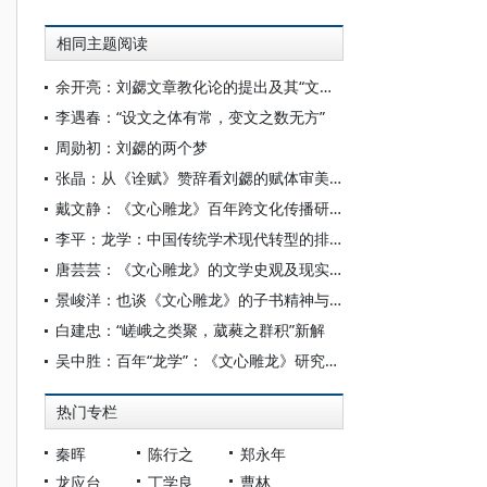
相同主题阅读
余开亮：刘勰文章教化论的提出及其“文明”意义
李遇春：“设文之体有常，变文之数无方”
周勋初：刘勰的两个梦
张晶：从《诠赋》赞辞看刘勰的赋体审美特征论
戴文静：《文心雕龙》百年跨文化传播研究
李平：龙学：中国传统学术现代转型的排头兵
唐芸芸：《文心雕龙》的文学史观及现实意义
景峻洋：也谈《文心雕龙》的子书精神与集部归属
白建忠：“嵯峨之类聚，葳蕤之群积”新解
吴中胜：百年“龙学”：《文心雕龙》研究的现代之路
热门专栏
秦晖
陈行之
郑永年
龙应台
丁学良
曹林