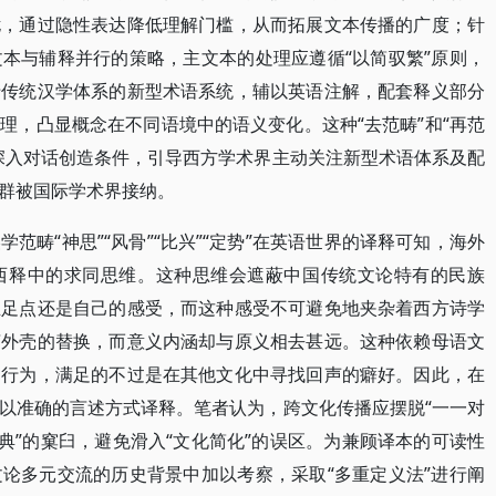
扰，通过隐性表达降低理解门槛，从而拓展文本传播的广度；针
本与辅释并行的策略，主文本的处理应遵循“以简驭繁”原则，
于传统汉学体系的新型术语系统，辅以英语注解，配套释义部分
理，凸显概念在不同语境中的语义变化。这种“去范畴”和“再范
深入对话创造条件，引导西方学术界主动关注新型术语体系及配
群被国际学术界接纳。
范畴“神思”“风骨”“比兴”“定势”在英语世界的译释可知，海外
西释中的求同思维。这种思维会遮蔽中国传统文论特有的民族
立足点还是自己的感受，而这种感受不可避免地夹杂着西方诗学
言外壳的替换，而意义内涵却与原义相去甚远。这种依赖母语文
的行为，满足的不过是在其他文化中寻找回声的癖好。因此，在
以准确的言述方式译释。笔者认为，跨文化传播应摆脱“一一对
典”的窠臼，避免滑入“文化简化”的误区。为兼顾译本的可读性
论多元交流的历史背景中加以考察，采取“多重定义法”进行阐