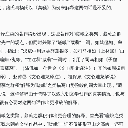
之，骆氏与杨氏以《离骚》为例来解释这两句话是不妥的。
》译注类的著作纷纷出现，这些著作对“嵯峨之类聚，葳蕤之群
先生的观点，但同时兼顾了“嵯峨”“葳蕤”二词。如陆侃如、牟
时，指出：“汉赋中用这类辞藻很多，如司马相如《上林赋》‘山
嵯峨?嵬等。”在注释“葳蕤”一词时，引用了司马相如《子虚
羽盖葳蕤”。（陆侃如、牟世金《文心雕龙译注》）其他如周振甫
译》、赵仲邑《文心雕龙译注》、祖保泉《文心雕龙解说》
蕤之群积”解释为“嵯峨”之类描写山势险峻的词大量出现，“葳
以说，这样解释由于忽略了汉魏六朝文学创作的真实情况，也与
很有必要对这两句话作出更准确的解释。
嵯峨之类聚，葳蕤之群积”作出更合理的解释。首先看“嵯峨之类
汉魏六朝的文学作品中，“嵯峨”一词不仅能形容山之高峻，还可