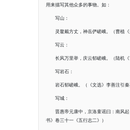
用来描写其他众多的事物。如：
写山：
灵鳌戴方丈，神岳俨嵯峨。（曹植《
写云：
长风万里举，庆云郁嵯峨。（陆机《
写岩石：
岩石郁嵯峨。（《文选》李善注引秦
写城：
晋惠帝元康中，京洛童谣曰：南风起
书》卷三十一《五行志二》）