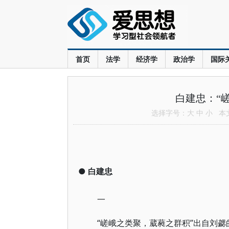
首页
法学
经济学
政治学
国际
白建忠：“
选择字号：
大
中
小
本文共
●
白建忠
一
“嵯峨之类聚，葳蕤之群积”出自刘