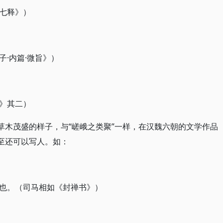
七释》）
·内篇·微旨》）
》其二）
草木茂盛的样子，与“嵯峨之类聚”一样，在汉魏六朝的文学作品
甚至还可以写人。如：
也。（司马相如《封禅书》）