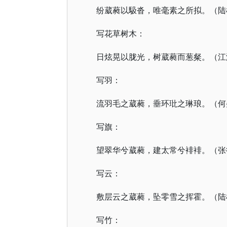
纷葳蕤以馺沓，唯毫素之所拟。（陆
写花草树木：
日炫晃以胧光，树葳蕤而葱粲。（江
写羽：
流羽毛之葳蕤，垂环玭之琳琅。（何
写旗：
望翠华兮葳蕤，建太常兮裶裶。（张
写云：
敷层云之葳蕤，坠零雪之挥霍。（陆
写竹：