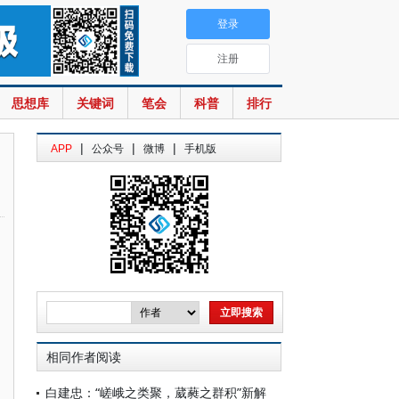
登录
注册
思想库
关键词
笔会
科普
排行
|
|
|
APP
公众号
微博
手机版
相同作者阅读
白建忠：“嵯峨之类聚，葳蕤之群积”新解