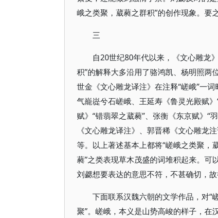
峨之类聚，葳蕤之群积”的创作现象。要
三
自20世纪80年代以来，《文心雕龙
积”的解释大多沿用了骆鸿凯、杨明照两位
世金《文心雕龙译注》在注释“嵯峨”一词
气巃嵸兮石嵯峨、王延寿《鲁灵光殿赋》‘
赋》“错翡翠之葳蕤”、张衡《东京赋》“
《文心雕龙译注》、郭晋稀《文心雕龙注
等。以上著述基本上都将“嵯峨之类聚，葳
蕤”之类表现草木茂盛的词堆积起来。可
刘勰想要表达的意思不符，不甚确切，故
下面联系汉魏六朝的文学作品，对“
聚”。嵯峨，本义是山势高峻的样子，在