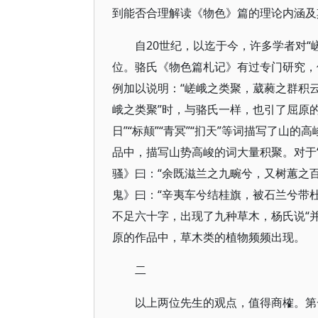
到能否合理解读《物色》篇的理论内涵及
自20世纪，以迄于今，许多学者对
位。骆氏《物色篇札记》有过专门研究，
例加以说明：“嵯峨之类聚，葳蕤之群积
峨之类聚”时，与骆氏一样，也引了屈原的
日”“标颠”“青冥”“扪天”等词描写了山
品中，描写山势高峻的词大量积聚。对于
骚》曰：“余既滋兰之九畹兮，又树蕙之
鬼》曰：“辛夷车兮结桂旗，被石兰兮带
不足六十字，出现了九种草木，杨氏说“
原的作品中，草木类的植物频频出现。
二
以上两位先生的观点，值得商榷。第