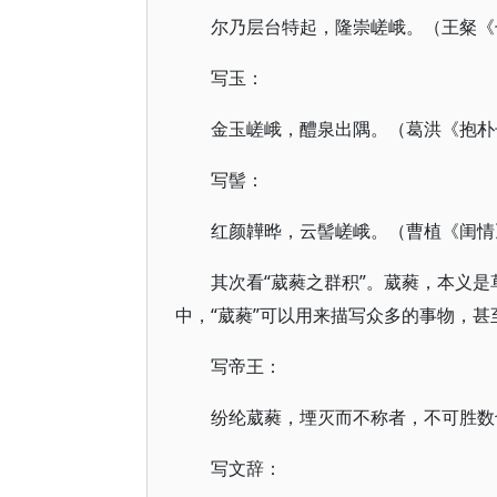
尔乃层台特起，隆崇嵯峨。（王粲《
写玉：
金玉嵯峨，醴泉出隅。（葛洪《抱朴子
写髻：
红颜韡晔，云髻嵯峨。（曹植《闺情
其次看“葳蕤之群积”。葳蕤，本义是
中，“葳蕤”可以用来描写众多的事物，
写帝王：
纷纶葳蕤，堙灭而不称者，不可胜数
写文辞：