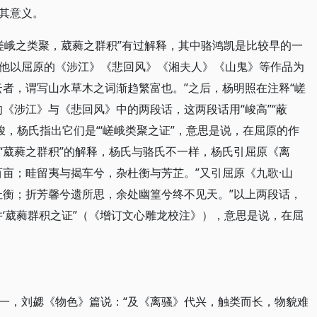
其意义。
“嵯峨之类聚，葳蕤之群积”有过解释，其中骆鸿凯是比较早的一
他以屈原的《涉江》《悲回风》《湘夫人》《山鬼》等作品为
云者，谓写山水草木之词渐趋繁富也。”之后，杨明照在注释“嵯
《涉江》与《悲回风》中的两段话，这两段话用“峻高”“蔽
的高峻，杨氏指出它们是“‘嵯峨类聚之证”，意思是说，在屈原的作
“葳蕤之群积”的解释，杨氏与骆氏不一样，杨氏引屈原《离
百亩；畦留夷与揭车兮，杂杜衡与芳芷。”又引屈原《九歌·山
杜衡；折芳馨兮遗所思，余处幽篁兮终不见天。”以上两段话，
并‘葳蕤群积之证”（《增订文心雕龙校注》），意思是说，在屈
一，刘勰《物色》篇说：“及《离骚》代兴，触类而长，物貌难