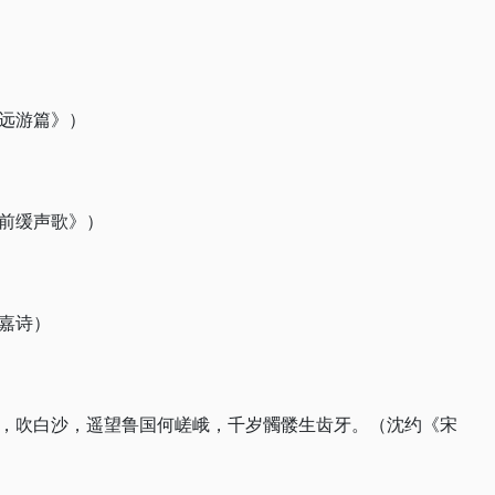
远游篇》）
前缓声歌》）
嘉诗）
，吹白沙，遥望鲁国何嵯峨，千岁髑髅生齿牙。（沈约《宋