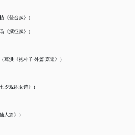
植《登台赋》）
玚《撰征赋》）
（葛洪《抱朴子·外篇·嘉遁》）
七夕观织女诗》）
仙人篇》）