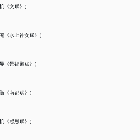
机《文赋》）
淹《水上神女赋》）
晏《景福殿赋》）
衡《南都赋》）
机《感思赋》）