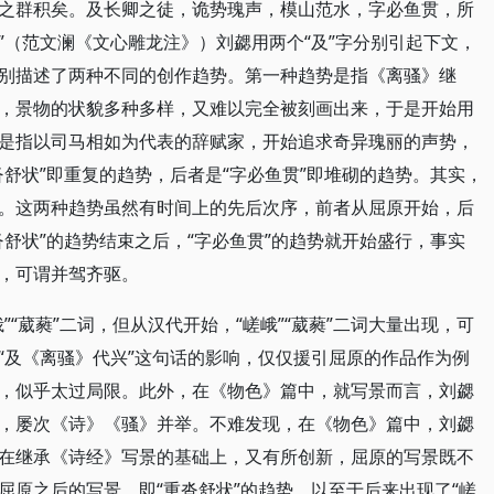
之群积矣。及长卿之徒，诡势瑰声，模山范水，字必鱼贯，所
”（范文澜《文心雕龙注》）刘勰用两个“及”字分别引起下文，
别描述了两种不同的创作趋势。第一种趋势是指《离骚》继
，景物的状貌多种多样，又难以完全被刻画出来，于是开始用
是指以司马相如为代表的辞赋家，开始追求奇异瑰丽的声势，
舒状”即重复的趋势，后者是“字必鱼贯”即堆砌的趋势。其实，
。这两种趋势虽然有时间上的先后次序，前者从屈原开始，后
舒状”的趋势结束之后，“字必鱼贯”的趋势就开始盛行，事实
，可谓并驾齐驱。
“葳蕤”二词，但从汉代开始，“嵯峨”“葳蕤”二词大量出现，可
“及《离骚》代兴”这句话的影响，仅仅援引屈原的作品作为例
，似乎太过局限。此外，在《物色》篇中，就写景而言，刘勰
，屡次《诗》《骚》并举。不难发现，在《物色》篇中，刘勰
在继承《诗经》写景的基础上，又有所创新，屈原的写景既不
屈原之后的写景，即“重沓舒状”的趋势，以至于后来出现了“嵯