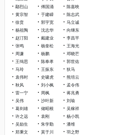
鄢烈山
傅国涌
陈嘉映
黄宗智
于建嵘
陈志武
徐贲
郭宇宽
马立诚
杨祖陶
沈志华
向继东
赵汀阳
戴建业
李昌平
张鸣
杨奎松
王海光
周濂
杨鹏
邓晓芒
王缉思
陈奉孝
郭世佑
马玲
王振东
狄马
袁伟时
史啸虎
熊培云
秋风
刘小枫
孟令伟
雷一宁
周枫
蒋兆勇
吴伟
沙叶新
刘瑜
葛剑雄
储昭根
吴稼祥
许之远
袁刚
杨小凯
吴励生
朱学勤
潘维
郑秉文
莫于川
羽之野