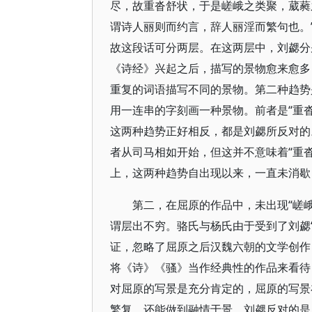
尽，故重沓舒状，于是嵯峨之类聚，葳蕤
谓诗人丽则而约言，辞人丽淫而繁句也。
故这段话可分两层。在这两层中，刘勰分
《诗经》兴起之后，描写的景物愈来愈多
重复的词语描写不同的景物。第二种趋势
用一连串的字刻画一种景物。前者是“重沓
这两种趋势正好相反，都是刘勰所反对的
者从司马相如开始，但这并不意味着“重沓
上，这两种趋势自出现以来，一直未消歇
第二，在屈原的作品中，未出现“嵯峨”
谓层出不穷。骆氏与杨氏由于受到了刘勰
证，忽略了屈原之后汉魏六朝的文学创作
将《诗》《骚》当作经典性的作品来看待
对屈原的写景是充分肯定的，屈原的写景
繁复，还能做到融情于景。刘勰反对的是