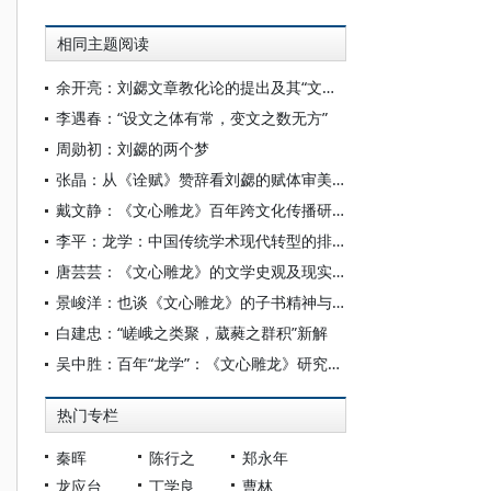
相同主题阅读
余开亮：刘勰文章教化论的提出及其“文明”意义
李遇春：“设文之体有常，变文之数无方”
周勋初：刘勰的两个梦
张晶：从《诠赋》赞辞看刘勰的赋体审美特征论
戴文静：《文心雕龙》百年跨文化传播研究
李平：龙学：中国传统学术现代转型的排头兵
唐芸芸：《文心雕龙》的文学史观及现实意义
景峻洋：也谈《文心雕龙》的子书精神与集部归属
白建忠：“嵯峨之类聚，葳蕤之群积”新解
吴中胜：百年“龙学”：《文心雕龙》研究的现代之路
热门专栏
秦晖
陈行之
郑永年
龙应台
丁学良
曹林