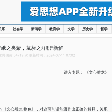
关系
社会学
新闻学
教育学
文学
历史学
哲学
嵯峨之类聚，葳蕤之群积”新解
阅读 54719 次 更新时间：2024-07-11 07:02
进入专题：
《文心雕龙》
勰的《文心雕龙·物色》，对这两句话能否作出正确的解释，关系