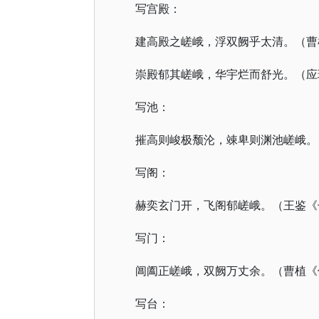
写宫殿：
建高殿之嵯峨，浮双阙乎太清。（曹
崇殿郁其嵯峨，华宇烂而舒光。（应
写池：
摧高则峻极颓沦，竦卑则渊池嵯峨。
写阁：
赫奕玄门开，飞阁郁嵯峨。（王鉴《
写门：
阊阖正嵯峨，双阙万丈余。（曹植《
写台：