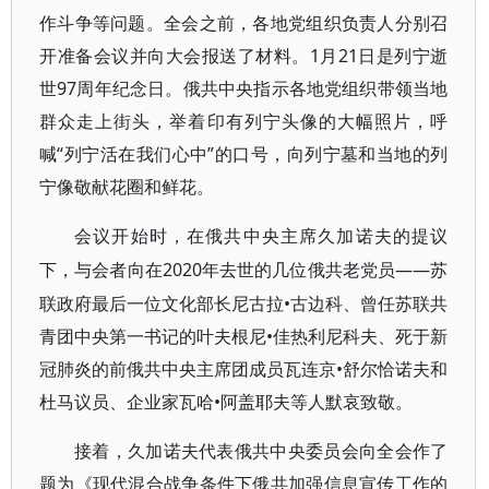
作斗争等问题。全会之前，各地党组织负责人分别召
开准备会议并向大会报送了材料。1月21日是列宁逝
世97周年纪念日。俄共中央指示各地党组织带领当地
群众走上街头，举着印有列宁头像的大幅照片，呼
喊“列宁活在我们心中”的口号，向列宁墓和当地的列
宁像敬献花圈和鲜花。
会议开始时，在俄共中央主席久加诺夫的提议
2020年去世的几位俄共老党员——苏
下，与会者向在
联政府最后一位文化部长尼古拉•古边科、曾任苏联共
青团中央第一书记的叶夫根尼•佳热利尼科夫、死于新
冠肺炎的前俄共中央主席团成员瓦连京•舒尔恰诺夫和
杜马议员、企业家瓦哈•阿盖耶夫等人默哀致敬。
接着，久加诺夫代表俄共中央委员会向全会作了
题为《现代混合战争条件下俄共加强信息宣传工作的