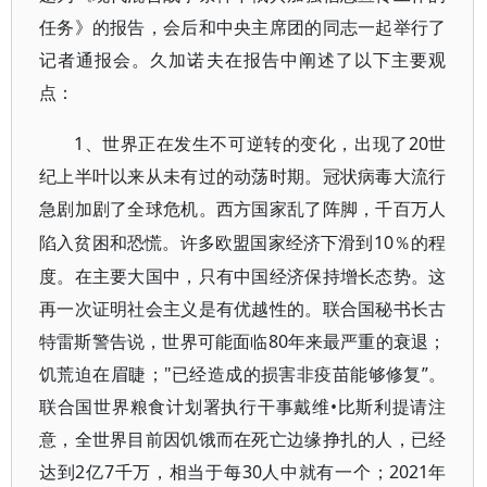
任务》的报告，会后和中央主席团的同志一起举行了
记者通报会。久加诺夫在报告中阐述了以下主要观
点：
1、世界正在发生不可逆转的变化，出现了20世
纪上半叶以来从未有过的动荡时期
。冠状病毒大流行
急剧加剧了全球危机。西方国家乱了阵脚，千百万人
10％的程
陷入贫困和恐慌。许多欧盟国家经济下滑到
度。在主要大国中，只有中国经济保持增长态势。这
再一次证明社会主义是有优越性的。联合国秘书长古
特雷斯警告说，世界可能面临80年来最严重的衰退；
饥荒迫在眉睫；"已经造成的损害非疫苗能够修复”。
联合国世界粮食计划署执行干事戴维•比斯利提请注
意，全世界目前因饥饿而在死亡边缘挣扎的人，已经
达到2亿7千万，相当于每30人中就有一个；2021年