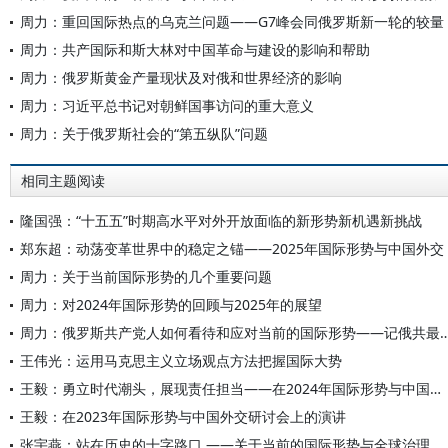
周力：重回国际热点的乌克兰问题——G7峰会同俄罗斯新一轮的较量
周力：共产国际和斯大林对中国革命与建设的影响和帮助
周力：俄罗斯黄金产量现状及对俄和世界经济的影响
周力：习近平总书记对朝鲜国事访问的重大意义
周力：关于俄罗斯社会的“第五纵队”问题
相同主题阅读
隆国强：“十五五”时期高水平对外开放面临的新形势新机遇新挑战
郑东超：动荡变革世界中的稳定之锚——2025年国际形势与中国外交
周力：关于当前国际形势的几个重要问题
周力：对2024年国际形势的回顾与2025年的展望
周力：俄罗斯共产党人如何看待和应对当前的国际形势——记俄共
王伟光：运用马克思主义立场观点方法把握国际大势
王毅：勇立时代潮头，展现责任担当——在2024年国际形势与中国外交研讨会上的演讲
王毅：在2023年国际形势与中国外交研讨会上的演讲
张宇燕：站在历史的十字路口 ——关于当前的国际形势与全球治理