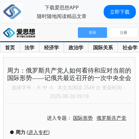
下载爱思想APP
立即下载
随时随地阅读精品文章
登录
注册
首页
法学
经济学
政治学
国际关系
社会学
周力：俄罗斯共产党人如何看待和应对当前的
国际形势——记俄共最近召开的一次中央全会
选择字号：
大
中
小
本文共阅读 2549 次 更新时间：
2025-08-28 09:19
进入专题：
国际形势
俄罗斯共产党
●
周力
(
进入专栏
)