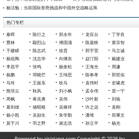
杨洁勉：当前国际形势挑战和中国外交战略运筹
热门专栏
秦晖
陈行之
郑永年
龙应台
丁学良
曹林
鄢烈山
傅国涌
陈嘉映
黄宗智
于建嵘
陈志武
徐贲
郭宇宽
马立诚
杨祖陶
沈志华
向继东
赵汀阳
戴建业
李昌平
张鸣
杨奎松
王海光
周濂
杨鹏
邓晓芒
王缉思
陈奉孝
郭世佑
马玲
王振东
狄马
袁伟时
史啸虎
熊培云
秋风
刘小枫
孟令伟
雷一宁
周枫
蒋兆勇
吴伟
沙叶新
刘瑜
葛剑雄
储昭根
吴稼祥
许之远
袁刚
杨小凯
吴励生
朱学勤
潘维
郑秉文
莫于川
羽之野
谢志浩
孙立平
杨光
Powered by aisixiang.com Copyright © 2026 by