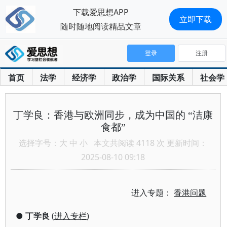
下载爱思想APP
立即下载
随时随地阅读精品文章
登录
注册
首页
法学
经济学
政治学
国际关系
社会学
丁学良：香港与欧洲同步，成为中国的 “洁康
食都”
选择字号：
大
中
小
本文共阅读 4118 次 更新时间：
2025-08-10 09:18
进入专题：
香港问题
●
丁学良
(
进入专栏
)