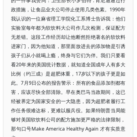
的一件事我赞同：卫生部长小罗伯特 . 肯尼迪通过行
政措施，让食品业大公司停止使用几类色素。1990年
我认识的一位麻省理工学院化工系博士告诉我：他们
实验室每年都为软饮料大公司作几次检测，保证配方
无差错。这段工作经历却让他断然拒绝著名的软饮料
进家门，因为他知道，那里面放进去的添加物是引诱
孩子们从小就喝上瘾，终身与它们为伴。我们只要看
看20年来的美国统计数据，就知道全国成年人有多大
比例（约三成）是超肥体重，17岁以下的孩子更是如
此。7月9日公布的报告警示：所有的食品添加剂都有
害，应该尽快全部清除。早在奥巴马当政期间，这已
经被界定为国家安全的一大隐患，因为超肥者履行工
作任务很难达标，更难以服兵役。如果特朗普当局能
够对美国软饮料公司的配方施加更严格的法律限制，
那句口号Make America Healthy Again 才有实质意