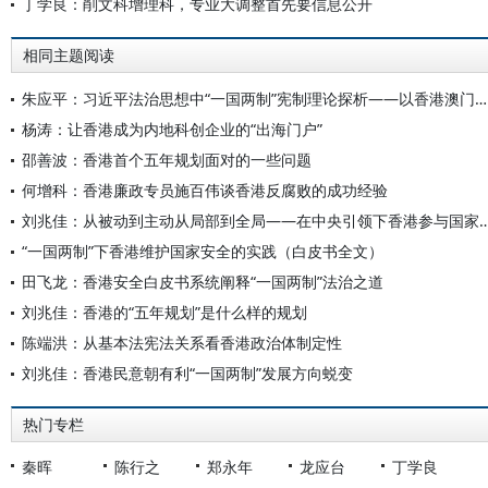
丁学良：削文科增理科，专业大调整首先要信息公开
相同主题阅读
朱应平：习近平法治思想中“一国两制”宪制理论探析——以香港澳门特区依法治理为例
杨涛：让香港成为内地科创企业的“出海门户”
邵善波：香港首个五年规划面对的一些问题
何增科：香港廉政专员施百伟谈香港反腐败的成功经验
刘兆佳：从被动到主动从局部到全局——在中央引领下香港参与国家五
“一国两制”下香港维护国家安全的实践（白皮书全文）
田飞龙：香港安全白皮书系统阐释“一国两制”法治之道
刘兆佳：香港的“五年规划”是什么样的规划
陈端洪：从基本法宪法关系看香港政治体制定性
刘兆佳：香港民意朝有利“一国两制”发展方向蜕变
热门专栏
秦晖
陈行之
郑永年
龙应台
丁学良