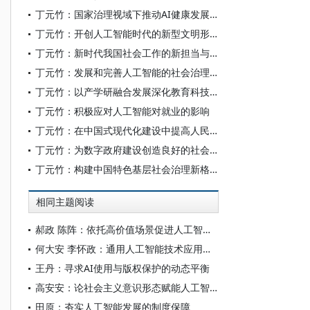
丁元竹：国家治理视域下推动AI健康发展的体制机制构建
丁元竹：开创人工智能时代的新型文明形态
丁元竹：新时代我国社会工作的新担当与新作为
丁元竹：发展和完善人工智能的社会治理体制机制
丁元竹：以产学研融合发展深化教育科技人才体制机制一体改革
丁元竹：积极应对人工智能对就业的影响
丁元竹：在中国式现代化建设中提高人民生活品质：内在要求与实践向度
丁元竹：为数字政府建设创造良好的社会环境
丁元竹：构建中国特色基层社会治理新格局：实践、理论和政策逻辑
相同主题阅读
郝政 陈阵：依托高价值场景促进人工智能高质量数据集建设
何大安 李怀政：通用人工智能技术应用下的数字调节机制
王丹：寻求AI使用与版权保护的动态平衡
高安安：论社会主义意识形态赋能人工智能大模型“价值对齐”
田原：夯实人工智能发展的制度保障