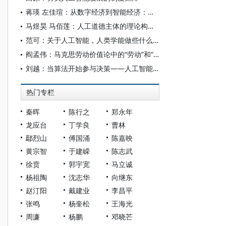
蒋瑛 左佳瑄：从数字经济到智能经济：中国社会分层的特点与变迁
马煜昊 马佰莲：人工道德主体的理论构设与实践限度
范可：关于人工智能，人类学能做些什么？
阎孟伟：马克思劳动价值论中的“劳动”和“价值”概念
刘越：当算法开始参与决策——人工智能重塑全球治理的底层逻辑
热门专栏
秦晖
陈行之
郑永年
龙应台
丁学良
曹林
鄢烈山
傅国涌
陈嘉映
黄宗智
于建嵘
陈志武
徐贲
郭宇宽
马立诚
杨祖陶
沈志华
向继东
赵汀阳
戴建业
李昌平
张鸣
杨奎松
王海光
周濂
杨鹏
邓晓芒