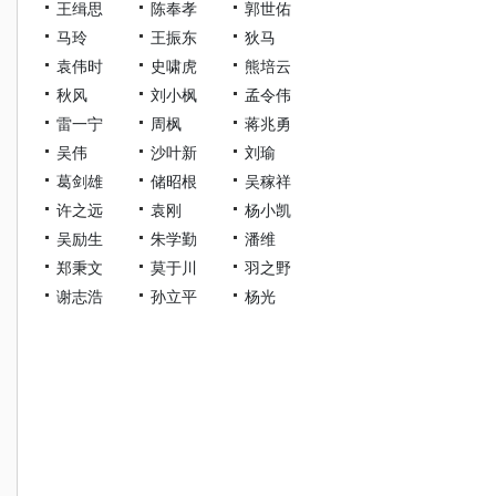
王缉思
陈奉孝
郭世佑
马玲
王振东
狄马
袁伟时
史啸虎
熊培云
秋风
刘小枫
孟令伟
雷一宁
周枫
蒋兆勇
吴伟
沙叶新
刘瑜
葛剑雄
储昭根
吴稼祥
许之远
袁刚
杨小凯
吴励生
朱学勤
潘维
郑秉文
莫于川
羽之野
谢志浩
孙立平
杨光