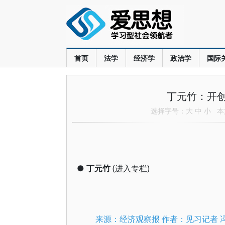
首页
法学
经济学
政治学
国际
丁元竹：开
选择字号：
大
中
小
本文
●
丁元竹
(
进入专栏
)
来源：经济观察报 作者：见习记者 