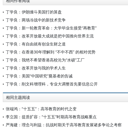
相同作者阅读
丁学良：伊朗缠斗美国打的算盘
丁学良：两场冷战中的新技术竞争
丁学良：新一轮教育革命：大学毕业生接受“再教育”
丁学良：改革开放最大成就是把中国推向世界主流
丁学良：有自由就有创业生财之道
丁学良：在香港30年理解到 “不中不西” 的相对优势
丁学良：我绝不希望香港高校沦为“水硕”工厂
丁学良：改革开放与我的学术人生
丁学良：美国“中国研究”奠基者的告诫
丁学良：削文科增理科，专业大调整首先要信息公开
相同主题阅读
张端鸿：“十五五”：高等教育的时代之变
李立国：提质扩容：“十五五”时期高等教育战略重点
严海建：理念与利益：抗战时期关于高等教育发展诸多争论之考察