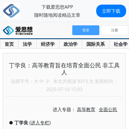
下载爱思想APP
立即下载
随时随地阅读精品文章
登录
注册
首页
法学
经济学
政治学
国际关系
社会学
丁学良：高等教育旨在培育全面公民 非工具
人
选择字号：
大
中
小
本文共阅读 9313 次 更新时间：
2025-07-16 15:03
进入专题：
高等教育
全面公民
●
丁学良
(
进入专栏
)