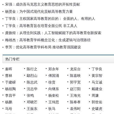
宋强：成仿吾马克思主义教育思想的开拓性贡献
杨贤金：为中国式现代化贡献高等教育力量
丁学良：主权国家高等教育的目的： 全面的人、有用的人
丁学良：高等教育旨在培育全面公民 非工具人
龚旗煌：从理念到实践：人工智能赋能下的高等教育创新探索
梅雄杰：高等教育学科概念泛化：生成逻辑与治理路径
李芳：优化高等教育学科布局 推动教育强国建设
热门专栏
秦晖
陈行之
郑永年
龙应台
丁学良
曹林
鄢烈山
傅国涌
陈嘉映
黄宗智
于建嵘
陈志武
徐贲
郭宇宽
马立诚
杨祖陶
沈志华
向继东
赵汀阳
戴建业
李昌平
张鸣
杨奎松
王海光
周濂
杨鹏
邓晓芒
王缉思
陈奉孝
郭世佑
马玲
王振东
狄马
袁伟时
史啸虎