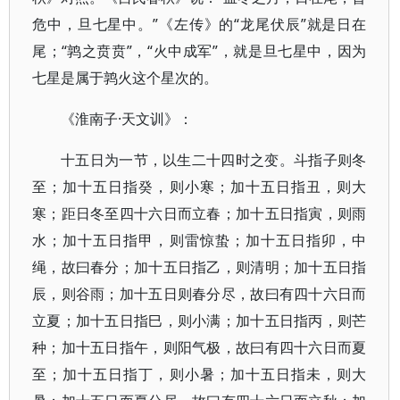
危中，旦七星中。”《左传》的“龙尾伏辰”就是日在
尾；“鹑之贲贲”，“火中成军”，就是旦七星中，因为
七星是属于鹑火这个星次的。
《淮南子·天文训》：
十五日为一节，以生二十四时之变。斗指子则冬
至；加十五日指癸，则小寒；加十五日指丑，则大
寒；距日冬至四十六日而立春；加十五日指寅，则雨
水；加十五日指甲，则雷惊蛰；加十五日指卯，中
绳，故曰春分；加十五日指乙，则清明；加十五日指
辰，则谷雨；加十五日则春分尽，故曰有四十六日而
立夏；加十五日指巳，则小满；加十五日指丙，则芒
种；加十五日指午，则阳气极，故曰有四十六日而夏
至；加十五日指丁，则小暑；加十五日指未，则大