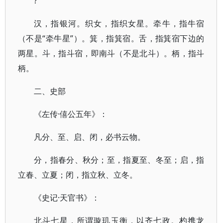
?
汉，指银河。织女，指织女星。牵牛，指牛宿
（不是“牵牛星”）。箕，指箕宿。舌，指箕宿下边的
两星。斗，指斗宿，即南斗（不是北斗）。柄，指斗
柄。
二、史部
《左传·僖公五年》：
凡分、至、启、闭，必书云物。
分，指春分、秋分；至，指夏至、冬至；启，指
立春、立夏；闭，指立秋、立冬。
《史记·天官书》：
北斗七星，所谓璇玑玉衡，以齐七政。杓携龙