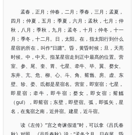
孟春，正月；仲春，二月；季春，三月；孟夏，
四月；仲夏，五月；季夏，六月；孟秋，七月；仲
秋，八月；季秋，九月；孟冬，十月；仲冬，十一
月；季冬，十二月。日，太阳。在，指太阳行到什么
星宿的所在，叫作“日躔”。昏，黄昏时候；旦，天亮
时候。中，中天。指某星宿走到正中最髙的位置。营
室、参、尾、奎、胃、七星、牵牛、毕、翼、婺女、
东井、亢、危、柳、心、斗、角、觜巂、房、虚、东
壁、轸、娄、氐都是星宿名。营室，即室宿；七星，
即星宿；牵牛，即牛宿；婺女，即女宿；觜觿
（ɡuī），即觜宿；东壁，即壁宿。弧，即弧矢，星
名，在鬼宿之南，近井宿。建星，近斗宿。
读《左传》“宫之奇谏假道”时，可以拿《吕氏春
秋》对照。《吕氏春秋》说：“孟冬之月，日在尾，昏