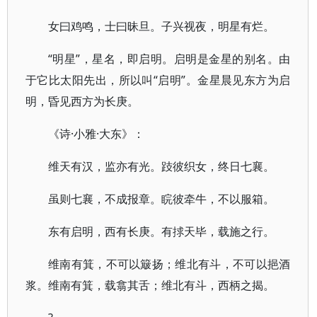
女曰鸡鸣，士曰昧旦。子兴视夜，明星有烂。
“明星”，星名，即启明。启明是金星的别名。由
于它比太阳先出，所以叫“启明”。金星晨见东方为启
明，昏见西方为长庚。
《诗·小雅·大东》：
维天有汉，监亦有光。跂彼织女，终日七襄。
虽则七襄，不成报章。睆彼牵牛，不以服箱。
东有启明，西有长庚。有捄天毕，载施之行。
维南有箕，不可以簸扬；维北有斗，不可以挹酒
浆。维南有箕，载翕其舌；维北有斗，西柄之揭。