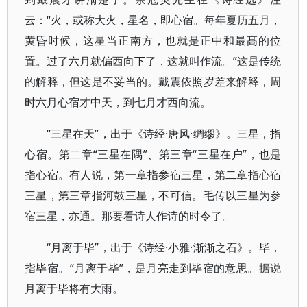
云：“火，或称大火，星名，即心宿。每年夏历五月，
黄昏时候，这星当正南方，也就是正中和最髙的位
置。过了六月就偏西向下了，这就叫作流。”这是传统
的解释，但这是不妥当的。戴震依照岁差来解释，周
时六月心宿才中天，到七月才西向流。
“三星在天”，出于《诗经·唐风·绸缪》。三星，指
心宿。第二章“三星在隅”、第三章“三星在户”，也是
指心宿。有人说，第一章指参宿三星，第二章指心宿
三星，第三章指河鼓三星，不可信。毛传以三星为参
宿三星，亦通。那要看诗人作诗的时令了。
“月离于毕”，出于《诗经·小雅·渐渐之石》。毕，
指毕宿。“月离于毕”，是月亮走到毕宿的意思。据说
月离于毕将有大雨。