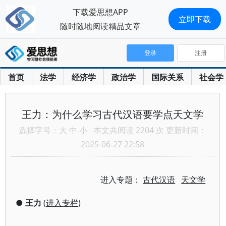
下载爱思想APP
立即下载
随时随地阅读精品文章
登录
注册
首页
法学
经济学
政治学
国际关系
社会学
王力：为什么学习古代汉语要学点天文学
选择字号：
大
中
小
本文共阅读 2204 次 更新时间：
2025-06-27 22:58
进入专题：
古代汉语
天文学
●
王力
(
进入专栏
)