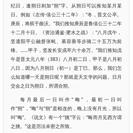
纪日，逢朔日则加“朔”字。从朔日可以推知某月某
日。例如《左传·僖公三十二年》：“冬，晋文公卒。
庚辰，将殡于曲沃。”我们推知庚辰是鲁僖公三十二年
十二月十日。《资治通鉴·淝水之战》：“八月戊午，
坚遣阳平公融督张蚝、慕容垂等步骑二十五万为前
锋。……甲子，坚发长安戍卒六十余万。”我们推知戊
午是晋太元八年（383）八月初二日，甲子是八月初
八日，因为八月朔日（初一）是丁巳。那么，我们怎
么知道哪一天是朔日呢？那就是天文学的问题。日月
交会之日为朔日，所谓合朔。
每月最后一日叫作“晦”，最初一日叫
作“朔”，“晦”与“朔”是相连的，晚上没有月光，所以
叫“晦”。《说文》有一个“朓”字云：“晦而月见西方谓
之朓。”这是历法未密之所致。