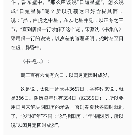
斗，昏东壁中。”那么应该说“日短星壁”。怎么说
成“日短星昴”呢？所以孔颖达只好含糊其辞，
说：“昴，白虎之中星，亦以七星并见，以正冬之三
节。”直到唐僧一行才解了这个谜，宋蔡沈《书集传》
采用僧一行的说法，以岁差的道理证明，尧时冬至日
在虚，昴昏中。
《书·尧典》：
期三百有六旬有六日，以闰月定因时成岁。
这是说，太阳一周天共365?日，举整数来说，就
是366日。阴历每年只有354日（或355日），所以要
用闰月来解决阴阳历的矛盾，否则春夏秋冬四时就乱
了。“岁”和“年”不同：“岁”指阳历，“年”指阴历，所以
说“以闰月定四时成岁”。