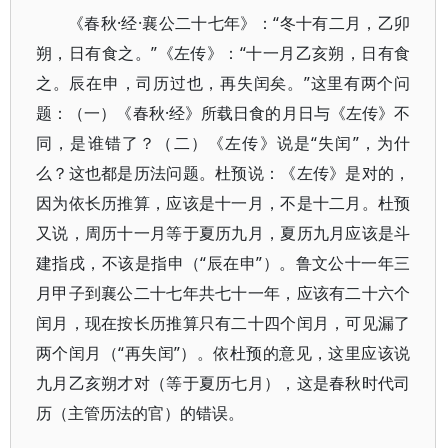
《春秋·经·襄公二十七年》：“冬十有二月，乙卯
朔，日有食之。”《左传》：“十一月乙亥朔，日有食
之。辰在申，司历过也，再失闰矣。”这里有两个问
题：（一）《春秋·经》所载日食的月日与《左传》不
同，是谁错了？（二）《左传》说是“失闰”，为什
么？这也都是历法问题。杜预说：《左传》是对的，
因为依长历推算，应该是十一月，不是十二月。杜预
又说，周历十一月等于夏历九月，夏历九月应该是斗
建指戌，不该是指申（“辰在申”）。鲁文公十一年三
月甲子到襄公二十七年共七十一年，应该有二十六个
闰月，现在按长历推算只有二十四个闰月，可见漏了
两个闰月（“再失闰”）。依杜预的意见，这里应该说
九月乙亥朔才对（等于夏历七月），这是春秋时代司
历（主管历法的官）的错误。