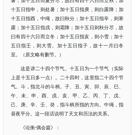
暑；加十五日而夏分尽，故曰有四十六日而立秋；加
十五日指申，则处暑；加十五日指庚，则白露降；加
十五日指酉，中绳，故曰秋分；加十五日指辛，则寒
露；加十五日指戌，则霜降；加十五日则秋分尽，故
曰有四十六日而立冬；加十五日指亥，则小雪；加十
五日指壬，则大雪。加十五日指子，故十一月曰冬
至。（原文略有删节。）
这是讲二十四个节气。十五日为一个节气（实际
上是十五日多一点）。二十四时，这里指二十四个节
气。斗，指北斗的斗柄。子、丑、寅、卯、辰、巳、
午、未、申、酉、戌、亥、甲、乙、丙、丁、戊、
己、庚、辛、壬、癸，指斗柄所指的方向。中绳，指
昼夜平分。这一段话说明了天文和历法的关系。
《论衡·偶会篇》：