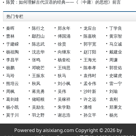
陈贇：如何理解古代汉语的经典——《〈中庸〉的思想》前言
热门专栏
秦晖
陈行之
郑永年
龙应台
丁学良
曹林
鄢烈山
傅国涌
陈嘉映
黄宗智
于建嵘
陈志武
徐贲
郭宇宽
马立诚
杨祖陶
沈志华
向继东
赵汀阳
戴建业
李昌平
张鸣
杨奎松
王海光
周濂
杨鹏
邓晓芒
王缉思
陈奉孝
郭世佑
马玲
王振东
狄马
袁伟时
史啸虎
熊培云
秋风
刘小枫
孟令伟
雷一宁
周枫
蒋兆勇
吴伟
沙叶新
刘瑜
葛剑雄
储昭根
吴稼祥
许之远
袁刚
杨小凯
吴励生
朱学勤
潘维
郑秉文
莫于川
羽之野
谢志浩
孙立平
杨光
Powered by aisixiang.com Copyright © 2026 by