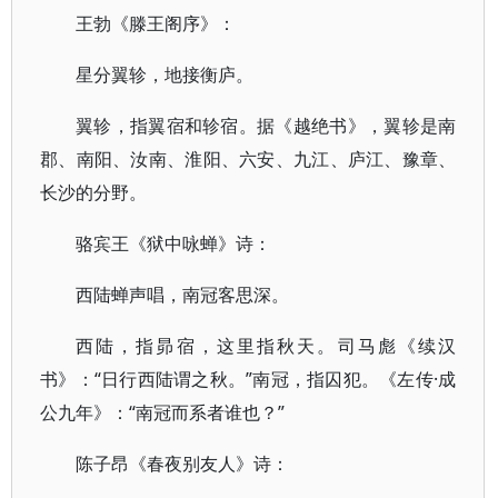
王勃《滕王阁序》：
星分翼轸，地接衡庐。
翼轸，指翼宿和轸宿。据《越绝书》，翼轸是南
郡、南阳、汝南、淮阳、六安、九江、庐江、豫章、
长沙的分野。
骆宾王《狱中咏蝉》诗：
西陆蝉声唱，南冠客思深。
西陆，指昴宿，这里指秋天。司马彪《续汉
书》：“日行西陆谓之秋。”南冠，指囚犯。《左传·成
公九年》：“南冠而系者谁也？”
陈子昂《春夜别友人》诗：