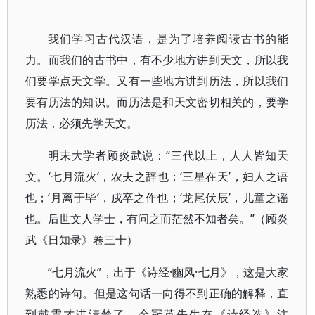
我们学习古代汉语，是为了培养阅读古书的能
力。而我们的古书中，有不少地方讲到天文，所以我
们要学点天文学。又有一些地方讲到历法，所以我们
要有历法的知识。而历法是和天文密切相关的，要学
历法，必须先学天文。
明末大学者顾炎武说：“三代以上，人人皆知天
文。‘七月流火’，农夫之辞也；‘三星在天’，妇人之语
也；‘月离于毕’，戍卒之作也；‘龙尾伏辰’，儿童之谣
也。后世文人学士，有问之而茫然不知者矣。”（顾炎
武《日知录》卷三十）
“七月流火”，出于《诗经·豳风·七月》，这是大家
熟悉的诗句。但是这句话一向得不到正确的解释，直
到戴震才讲淸楚了。余冠英先生在《诗经选》注