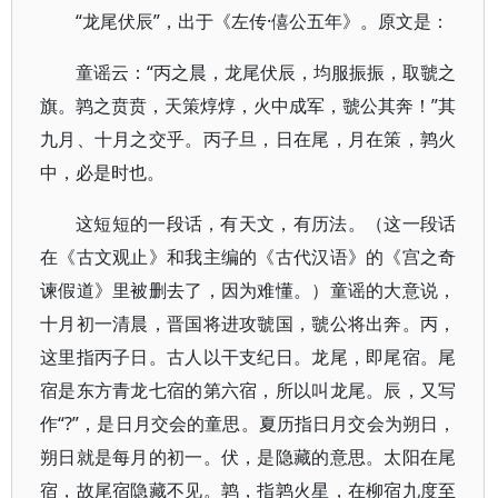
“龙尾伏辰”，出于《左传·僖公五年》。原文是：
童谣云：“丙之晨，龙尾伏辰，均服振振，取虢之
旗。鹑之贲贲，天策焞焞，火中成军，虢公其奔！”其
九月、十月之交乎。丙子旦，日在尾，月在策，鹑火
中，必是时也。
这短短的一段话，有天文，有历法。（这一段话
在《古文观止》和我主编的《古代汉语》的《宫之奇
谏假道》里被删去了，因为难懂。）童谣的大意说，
十月初一清晨，晋国将进攻虢国，虢公将出奔。丙，
这里指丙子日。古人以干支纪日。龙尾，即尾宿。尾
宿是东方青龙七宿的第六宿，所以叫龙尾。辰，又写
作“?”，是日月交会的童思。夏历指日月交会为朔日，
朔日就是每月的初一。伏，是隐藏的意思。太阳在尾
宿，故尾宿隐藏不见。鹑，指鹑火星，在柳宿九度至