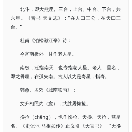
北斗，即大熊座。三台，上台、中台、下台，共
六星。《晋书·天文志》：“在人曰三公，在天曰三
台。”
杜甫《泊松滋江亭》诗：
今宵南极外，甘作老人星。
南极，泛指南天，也专指老人星。老人，星名，
即龙骨座，在孤矢南。古人以为是寿星，指寿。
韩愈、孟郊《城南联句》：
文升相照灼（愈），武胜屠搀抢。
搀抢（chēnɡ），也作搀枪。天搀、天抢，彗星
名。《史记·司马相如传》正义引《天官书》：“天搀