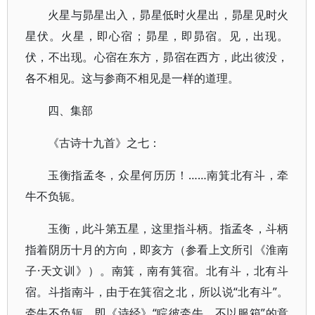
火星与昴星出入，昴星低时火星出，昴星见时火
星伏。火星，即心宿；昴星，即昴宿。见，出现。
伏，不出现。心宿在东方，昴宿在西方，此出彼没，
各不相见。这与参商不相见是一样的道理。
四、集部
《古诗十九首》之七：
玉衡指孟冬，众星何历历！……南箕北有斗，牵
牛不负轭。
玉衡，此斗第五星，这里指斗柄。指孟冬，斗柄
指着阴历十月的方向，即亥方（参看上文所引《淮南
子·天文训》）。南箕，南有箕宿。北有斗，北有斗
宿。斗指南斗，由于在箕宿之北，所以说“北有斗”。
牵牛不负轭，即《诗经》“睆彼牵牛，不以服箱”的意