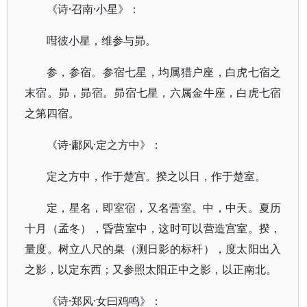
《诗·召南·小星》：
嘒彼小星，维参与昴。
参，参宿。参宿七星，均属猎户座，白虎七宿之
末宿。昴，昴宿。昴宿七星，六属金牛座，白虎七宿
之第四宿。
《诗·鄘风·定之方中》：
定之方中，作于楚宫。揆之以日，作于楚室。
定，星名，即室宿，又名营室。中，中天。夏历
十月（孟冬），昏营室中，这时可以营造宫室。揆，
量度。树立八尺的臬（测日影的标杆），度太阳出入
之影，以定东西；又参照太阳正中之影，以正南北。
《诗·郑风·女曰鸡鸣》：