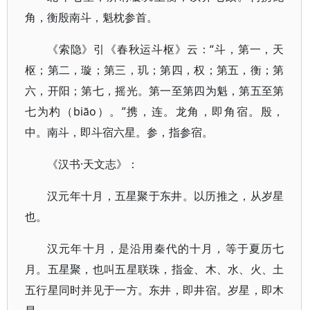
角，衡殷南斗，魁枕参首。
《索隐》引《春秋运斗枢》云：“斗，第一，天
枢；第二，璇；第三，玑；第四，权；第五，衡；第
六，开阳；第七，摇光。第一至第四为魁，第五至第
七为杓（biāo）。”携，连。龙角，即角宿。殷，
中。南斗，即斗宿六星。参，指参宿。
《汉书·天文志》：
汉元年十月，五星聚于东井。以历推之，从岁星
也。
汉元年十月，是沿用秦代的十月，等于夏历七
月。五星聚，也叫五星联珠，指金、木、水、火、土
五行星同时并见于一方。东井，即井宿。岁星，即木