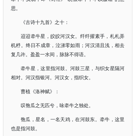
思。
《古诗十九首》之十：
迢迢牵牛星，皎皎河汉女。纤纤擢素手，札札弄
机杼。终日不成章，泣涕零如雨；河汉清且浅，相去
复几许。盈盈一水间，脉脉不得语。
牵牛星，这里指河鼓。河鼓三星，与织女星隔河
相对。河汉指银河。河汉女，指织女。
曹植《洛神赋》：
叹匏瓜之无匹兮，咏牵牛之独处。
匏瓜，星名，一名天鸡，在河鼓东。牵牛，这里
也是指河鼓。