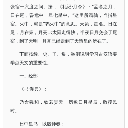
张宿十六度之间。按，《礼记·月令》：“孟冬之月，
日在尾，昏危中，旦七星中。”这里所谓鹑，当指星
宿。火中，就是“鹑火中”的意思。天策，星名。日在
尾，月在策，月亮比太阳走得快，半夜日月交会于尾
宿，到了天明，月亮已经走到了天策星的所在了。
下面按经、史、子、集，举例说明学习古汉语要
学点天文的重要性。
一、经部
《书·尧典》：
乃命羲和，钦若昊天，历象日月星辰，敬授民
时。
日中星鸟，以殷仲春；