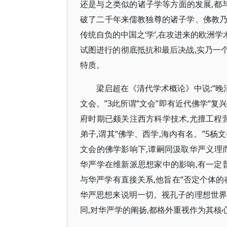
还是与之类似的诸子学等方面的发展,都
破了二千年来儒教独尊的诸子学、佛教
传统自负的中国之‘学’,在攻进来的欧洲学
试图进行的彻底抵抗和最后决战,实乃一
特质。
梁启超在《清代学术概论》中说:“晚
文会。”3此所谓“文会”即有近代佛学“复兴
府时期已颇关注西方科学技术,尤擅工程
弟子,谓其“佛学、西学,海内有名。”5
文会的佛学影响下,谭嗣同汲取华严义理
华严学在维新派思想家中的影响,有一定
与华严学有直接关系,他旨在“否定个体的
华严思想来说明一切。视孔子的理想世界
同,对华严学的阐扬,都格外重视作为其核