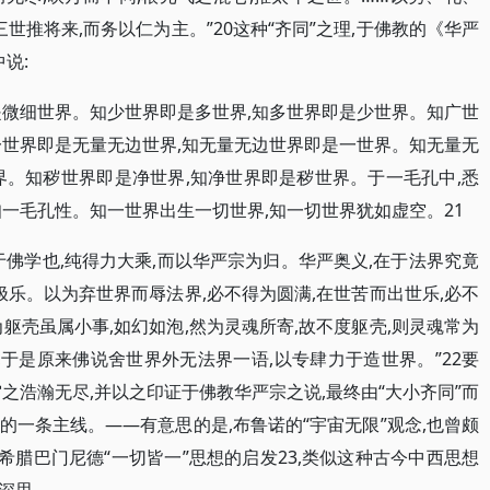
世推将来,而务以仁为主。”20这种“齐同”之理,于佛教的《华严
说:
是微细世界。知少世界即是多世界,知多世界即是少世界。知广世
一世界即是无量无边世界,知无量无边世界即是一世界。知无量无
界。知秽世界即是净世界,知净世界即是秽世界。于一毛孔中,悉
一毛孔性。知一世界出生一切世界,知一切世界犹如虚空。21
佛学也,纯得力大乘,而以华严宗为归。华严奥义,在于法界究竟
极乐。以为弃世界而辱法界,必不得为圆满,在世苦而出世乐,必不
躯壳虽属小事,如幻如泡,然为灵魂所寄,故不度躯壳,则灵魂常为
,于是原来佛说舍世界外无法界一语,以专肆力于造世界。”22要
之浩瀚无尽,并以之印证于佛教华严宗之说,最终由“大小齐同”而
辑的一条主线。——有意思的是,布鲁诺的“宇宙无限”观念,也曾颇
希腊巴门尼德“一切皆一”思想的启发23,类似这种古今中西思想