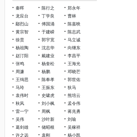
秦晖
陈行之
郑永年
龙应台
丁学良
曹林
鄢烈山
傅国涌
陈嘉映
黄宗智
于建嵘
陈志武
徐贲
郭宇宽
马立诚
杨祖陶
沈志华
向继东
赵汀阳
戴建业
李昌平
张鸣
杨奎松
王海光
周濂
杨鹏
邓晓芒
王缉思
陈奉孝
郭世佑
马玲
王振东
狄马
袁伟时
史啸虎
熊培云
秋风
刘小枫
孟令伟
雷一宁
周枫
蒋兆勇
吴伟
沙叶新
刘瑜
葛剑雄
储昭根
吴稼祥
许之远
袁刚
杨小凯