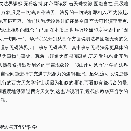
“夫法界缘起,无碍容持,如帝网该罗,若天珠交涉,圆融自在,无尽难
罗万象,具足一切法,叫作法界。法界的一切法相即相入,互为缘起,
待,互摄互容。他们认为,无论是时间还是空间,至大可推演至无穷,
念上相对的概念而已,而在本质上,世界万物如印度神话中的“因
即一切,一切即一”。华严宗又分别从四个方面说明法界圆融无碍的义
三、理事无碍法界,四、事事无碍法界。其中事事无碍法界更具体的
认为事物与事物、现象与现象之间是圆融的,无矛盾的,彼此互为
“从佛教修持出发阐述的宇宙现象论。”8由此可见,华严学的法界
对宇宙论问题进行了充满了想象力的逻辑推演。显然,这可以说是佛
流行的西方天文学宇宙观最为相似的理论,而看似有些巧合的是,
同程度地涉猎过西方天文学,这也许说明了,近代佛教华严哲学的
关联。
观念与其华严哲学