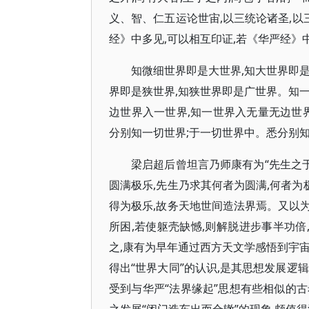
义、智、仁五运论世宙,以三统论诸圣,以三
经》中多见,可以相互印证,若《华严经》中
知微细世界即是大世界,知大世界即
界即是狭世界,知狭世界即是广世界。知
边世界入一世界,知一世界入无量无边世
分别知一切世界;于一切世界中。悉分别知
梁启超后曾坦言乃师康有为“先生之于
圆满极乐,先生乃求其何者为圆满,何者为
得为极乐,故务天地世间造法界焉。又以为
所困,若使躯壳缺憾,则解脱进步事半功倍
之,康有为早年通过西方天文学感悟到宇宙
得出“世界大同”的认识,是其思想发展逻
受到与华严“法界缘起”思想有些相似的古