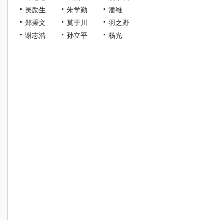
吴励生
朱学勤
潘维
郑秉文
莫于川
羽之野
谢志浩
孙立平
杨光