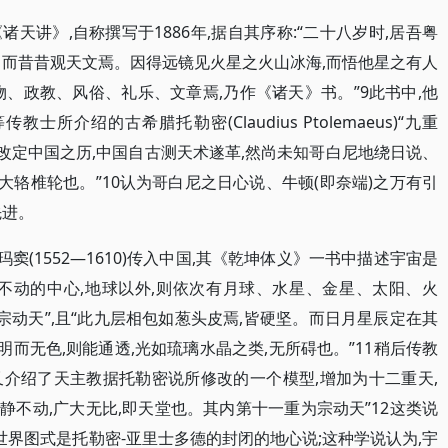
天讲》,自称撰写于1886年,据自其序称:“二十八岁时,居吾粤
》而昔昔观天文焉。因得远镜见火星之火山冰海,而悟他星之有人
、政教、风俗、礼乐、文章焉,乃作《诸天》书。”9此书中,他
所介绍的古希腊托勒密(Claudius Ptolemaeus)“九重
启以改定中国之历,中国自古测天术遂革,然尚未知哥白尼地绕日说、
是大辂椎轮也。”10认为哥白尼之日心说、牛顿(即奈端)之万有引
先进。
窦(1552—1610)传入中国,其《乾坤体义》一书中描述宇宙是
不动的中心,地球以外,则依次有月球、水星、金星、太阳、火
宗动天”,且“此九层相包如葱头皮焉,皆硬坚。而日月星辰定在其
明而无色,则能通透,光如琉璃水晶之类,无所碍也。”11稍后传教
》中又介绍了天主教据托勒密说所修改的一个模型,增加为十二重天,
永静不动,广大无比,即天堂也。其内第十一重为宗动天”12这类说
世界图式是托勒密-亚里士多德的封闭的地心说;这种学说认为,宇