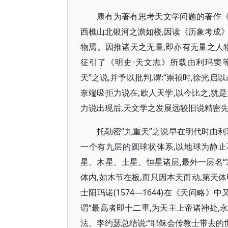
康有为著有思考天文学问题的著作《诸
西樵山北银河之澹如楼,因读《历象考成
物焉。因推诸天之无量,即亦有无量之人物
征引了《明史·天文志》所载由利玛窦等传教士
天”之说,并予以批判,谓:“崇祯时,徐光
奈端吸拒力说在,欧人天学,以今比之,犹
力说出现后,天文学之发展远较旧说精密
托勒密“九重天”之说早在明代时由利玛
一个有九层的圆球状体系,以地球为静止
星、木星、土星、恒星诸层,最外一层名“
体内,如木节在板,而只因本天而动,第天体
士阳玛诺(1574—1644)在《天问略
谓“最高者即十二重,为天主上帝诸神处,
法。李约瑟总结说:“耶稣会传教士带去的