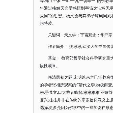
等利用主张“一即一切,一切即一”的佛教
年通过接触天文学感悟到宇宙之浩瀚无尽,
大同”的思想。杨文会与其弟子谭嗣同则
想特质。
关键词：天文学；宇宙观念；华严宗
作者简介： 姚彬彬,武汉大学中国传
基金： 教育部哲学社会科学研究重大课
段性成果。
晚清民初之际,宋明以来本已渐趋衰
的学者张相所观察的:“清代之季,物极而变
来,手梵文,口大乘者蜂起,彬彬雅雅,不懈
复兴,往往并非在传统的宗派信仰意义上,
选择,更多是因为佛学中的一些学说在形