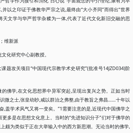
华严哲学作为接引和消化“日心说”宇宙观念的中介理论,康有为早
并以之印证于佛教华严宗之说,最终由“大小齐同”而得出“世界
将天文学与华严哲学杂糅为一体,代表了近代文化新旧交融的思
；维新派
统文化研究中心副教授。
题攻关项目“中国现代宗教学术史研究”(批准号14JZD034)阶
微的佛学,在文化思想界中异军突起,呈现出复兴之势。正如当时
,识微之士,张皇幼眇,咸以群治之弗整,由于教旨之弗昌……十年以
益奋,盖学术风气又将一变矣。”1需要注意的是,近现代中国佛学之
而更多是在思想文化意上。当时的“先进知识分子”们对于佛学的
态上颇为类似于正在大举输入中的西方新思潮。无论当时的佛学,