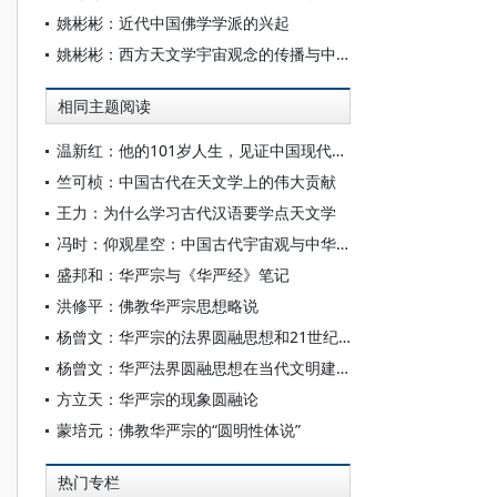
姚彬彬：近代中国佛学学派的兴起
姚彬彬：西方天文学宇宙观念的传播与中国近代华严哲学
相同主题阅读
温新红：他的101岁人生，见证中国现代天文学研究的起步
竺可桢：中国古代在天文学上的伟大贡献
王力：为什么学习古代汉语要学点天文学
冯时：仰观星空：中国古代宇宙观与中华文明的滥觞
盛邦和：华严宗与《华严经》笔记
洪修平：佛教华严宗思想略说
杨曾文：华严宗的法界圆融思想和21世纪的文明
杨曾文：华严法界圆融思想在当代文明建设中的意义
方立天：华严宗的现象圆融论
蒙培元：佛教华严宗的“圆明性体说”
热门专栏