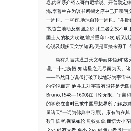
卷,内容系介绍以哥白尼学说、开普勒定律
海,李善兰在为该书所撰之序中已开宗明义
一周也。一昼夜,地球自转一周也。”并批
书,皆主地动及椭圆之说,此二者之故不明,
国士人的极大欢迎,前后重印13次,后又
心说及颇多天文学知识,便是直接来源于
康有为言其通过天文学而体悟到“诸天
理,二十七所悟,知诸星之无尽而为天。诸
——虽然日心说虽打破了以地球为宇宙中
的学说而言,他并未对宇宙有限还是无限问题
Bruno,1548—1600)在《论无
的学说在当时已被中国思想界所了解,故康
量诸天”一词为佛典中习用)。康有为在其
数千倍者,视虱如轮,见蚁如象,而悟大小
之外,尚有大者,至小之内,尚包小者,剖