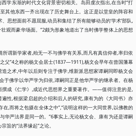
与西学东渐的时代文化背景密切相关。岛田虔次指出,在当时“打
乃至其他东西一齐出现在了历史舞台上。这正是以堂皇的阵容和
术、思想面前不愿屈服,动员和集结了所有能够动员的‘学术’部队,
个壮观而豪华场面。”2颇为形象地道出了当时佛学整体上的思想
清所谓新学家者,殆无一不与佛学有关系,而凡有真信仰者,率归依
之父”4之称的杨文会居士(1837—1911),杨文会早年在曾国藩幕
营造之术,中年以后则专注于佛学,维新派思想家谭嗣同即杨文会
杨文会于佛学以华严学为归依,谭嗣同正是他华严学的继承者。在杨
而撰成《仁学》,成近代思想界之重要著作。——值得注意的是,
普遍性,根据梁启超的介绍和后人的研究,康有为的《大同书》亦
存在,而将之包摄在全体之中”,“说明这样的一大同世界,以佛教的
与华严法界是同一的。”6事实上,无论杨文会、康有为还是谭嗣
心宗旨的“法界缘起”之论。