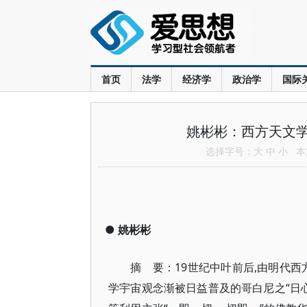
首页
法学
经济学
政治学
国际
姚彬彬：西方天文
选择字号：
大
中
小
本文
●
姚彬彬
摘 要：19世纪中叶前后,由明代西
学宇宙观念渐被日益普及的哥白尼之“日