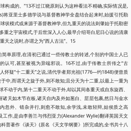
构成的。”13不过江晓原则认为这种看法不精确,实际情况是,
inas)将亚里士多德学说与基督教神学全盘结合起来时,始援引托勒
种球状模式或来源于基督教神学,但九重天的说法则肇始于托勒密
多重之宇宙模式,于后世深入人心,最早介绍哥白尼日心说的清康
二重天之说时,亦谓之为“西人古法”。15
的简单原理,在清初已通过一些传教士的转述,个别的中国士人已
的认可,甚至被视为异端邪说。16不过,由于传教士所传之“古
怀疑“十二重天”之说,清代学者郑光祖(1776—约1848)便曾质
旋于中,而谓天之旋于外,则不敢知;且分天为十二重,以最上一重为
地球不动于内,第十二重天不动于外,却以其间各重天或自东旋西、
丽诸天如木节在板,诸天自内及外如葱白、层层包裹,然日与金水
内忽外、错杂并行,则愈不敢知,余学浅,未敢轻辩,姑侯质之高
,是由李善兰与伟烈亚力(Alexander Wylie)翻译英国天文
—1871)的科普著作《谈天》(原名《天文学纲要》)所完成的,全书共十八