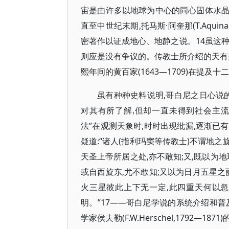
宙是由许多以地球为中心的同心固体水晶球
直至中世纪末期,托马斯·阿奎那(T.Aqu
密著作以证成地心、地静之说。14虽这
则应是没有争议的。传教士所介绍的天有
熙年间的黄百家(1643—1709)在提及十
虽有种种史料说明,哥白尼之日心说
对其有所了解,但却一直未得到社会主流
法”在观测天象时,时时出现纰漏,逐渐已有人
疑道:“诸人(指利玛窦等传教士)不谓地之
天圣上帝所居之处,亦不敢知;又,既以为
或自西旋东,尤不敢知;又以为日月五星之
火三星彼此上下无一定,此四重天何以忽
明。”17——哥白尼学说的系统介绍和普及工作
学家侯夫勒(F.W.Herschel,1792