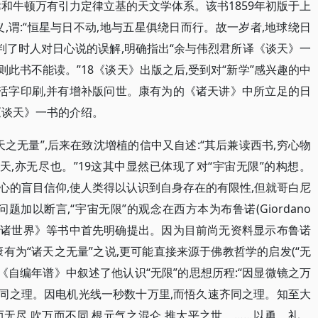
和牛顿万有引力定律立基的天文学体系。该书1859年初版于上
,谓:“恒星与日不动,地与五星俱绕日而行。故一岁者,地球绕日
判了时人对日心说的误解,明确指出“余与伟烈君所译《谈天》一
则此书不能读。”18《谈天》出版之后,受到对“新学”感兴趣的中
以活字印刷,并有增补版问世。康有为的《诸天讲》中所立足的日
《谈天》一书的介绍。
之无量”,后来在致沈增植的信中又自述:“其后兼读西书,穷心物
天,亦无尽也。”19这其中显然已体现了对“宇宙无限”的构想。
心的盲目信仰,使人类得以认识到自身存在的有限性,但就哥白尼
加以断言,“宇宙无限”的观念在西方本为布鲁诺(Giordano
限、宇宙和诸世界》等书中首先明确提出。因为目前尚无资料显示布鲁诺
有为“诸天之无量”之说,更可能直接来源于佛教哲学的启发(“无
《自编年谱》中叙述了他认识“无限”的思想历程:“因显微镜之万
齐同之理。因电机光线一秒数十万里,而悟久速齐同之理。知至大
一而无尽,吹万而不同,根元气之混仑,推太平之世。……以勇、礼、