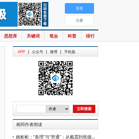
登录
注册
思想库
关键词
笔会
科普
排行
|
|
|
APP
公众号
微博
手机版
相同作者阅读
姚彬彬：“条理”与“旁通”：从戴震到焦循的自然主义哲学转向