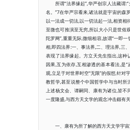
所谓“法界缘起”,华严创宗人法藏谓:
名。”7在华严宗看来,诸法就是宇宙的森
以一法成一切法,以一切法起一法,相资相
至微也可推演至无穷,所以大小只是世俗观
陀罗网”,重重无际,微细相容,故谓“一
相,即四法界:一、事法界,二、理法界,
表现了法界缘起。方立天先生指出,这种
因果,互为依存,互相渗透的基本看法,是
观,立足于对世界时空“无限”的假想,针
教哲学,甚至说整个中国哲学中与当时所
上述杨文会、谭嗣同、康有为诸位,皆不
一度隆盛,与西方天文学的观念冲击颇有
一、康有为所了解的西方天文学宇宙