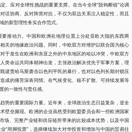
定、应对全球性挑战的重要支撑。在当今全球“脱钩断链”论调
持对话协商、反对阵营对抗，不仅为双边关系注入稳定性，而且
域的新型理性务实合作范式。
重要推动力。中国和欧洲在地理位置上分处亚欧大陆的东西两
理相关的地缘政治问题。同时，中欧双方对维护以联合国为核心
，对于发生在欧洲和东亚之外的中东地区的哈以冲突，中欧双方
的人类命运共同体精神出发，主张政治解决优先于军事方案，理
，既谴责哈马斯袭击以色列平民的暴行，也对以色列长期封锁压
民造成的痛苦深表同情。在气候变化、核不扩散、可持续发展等
度的一致性与责任感。
化趋势的重要国际力量。近年来，全球政治生态日益复杂，逆全
技术壁垒频现。欧洲的企业虽然受到欧盟委员会和一些欧洲国家
大市场、完整产业链和供应链所带来的比较成本优势，以及中国
业“用脚投票”，选择继续加大对华投资和增加与中国的贸易往