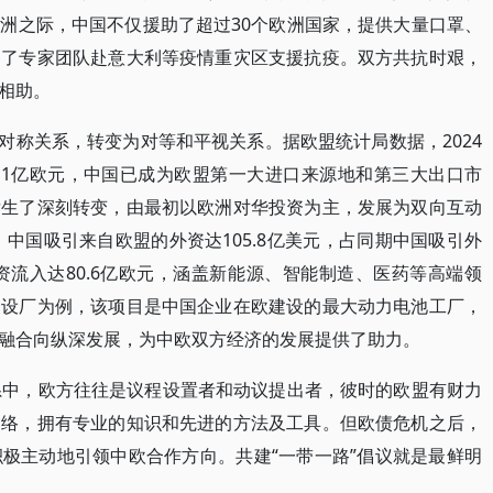
洲之际，中国不仅援助了超过30个欧洲国家，提供大量口罩、
遣了专家团队赴意大利等疫情重灾区支援抗疫。双方共抗时艰，
相助。
不对称关系，转变为对等和平视关系。据欧盟统计局数据，2024
11亿欧元，中国已成为欧盟第一大进口来源地和第三大出口市
发生了深刻转变，由最初以欧洲对华投资为主，发展为双向互动
，中国吸引来自欧盟的外资达105.8亿美元，占同期中国吸引外
资流入达80.6亿欧元，涵盖新能源、智能制造、医药等高端领
资设厂为例，该项目是中国企业在欧建设的最大动力电池工厂，
融合向纵深发展，为中欧双方经济的发展提供了助力。
系中，欧方往往是议程设置者和动议提出者，彼时的欧盟有财力
网络，拥有专业的知识和先进的方法及工具。但欧债危机之后，
极主动地引领中欧合作方向。共建“一带一路”倡议就是最鲜明