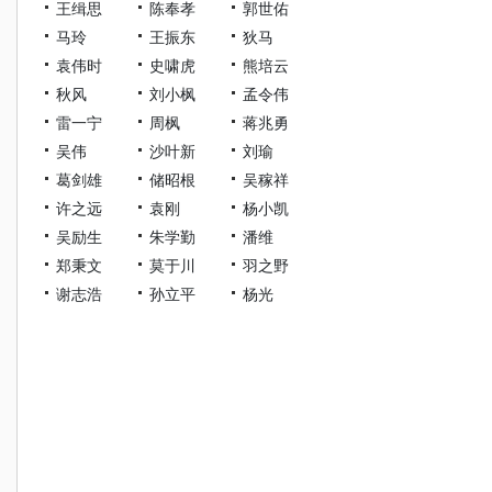
王缉思
陈奉孝
郭世佑
马玲
王振东
狄马
袁伟时
史啸虎
熊培云
秋风
刘小枫
孟令伟
雷一宁
周枫
蒋兆勇
吴伟
沙叶新
刘瑜
葛剑雄
储昭根
吴稼祥
许之远
袁刚
杨小凯
吴励生
朱学勤
潘维
郑秉文
莫于川
羽之野
谢志浩
孙立平
杨光