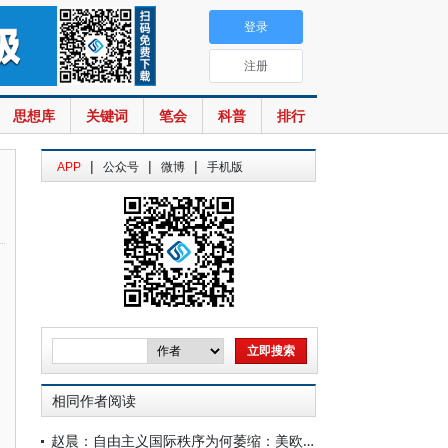
登录
注册
思想库
关键词
笔会
科普
排行
|
|
|
APP
公众号
微博
手机版
相同作者阅读
赵晨：自由主义国际秩序为何萎缩：美欧政党政治比较的视角