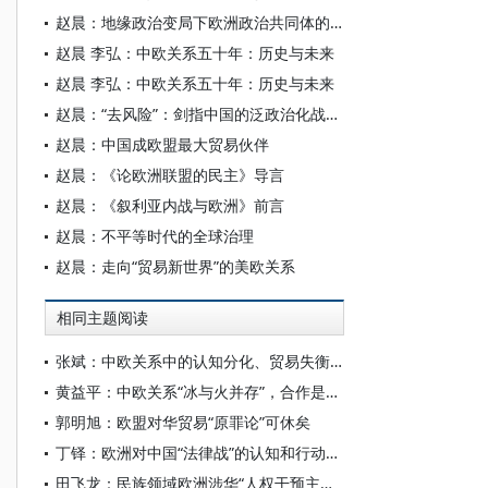
赵晨：地缘政治变局下欧洲政治共同体的缘起、功能与困境
赵晨 李弘：中欧关系五十年：历史与未来
赵晨 李弘：中欧关系五十年：历史与未来
赵晨：“去风险”：剑指中国的泛政治化战略术语
赵晨：中国成欧盟最大贸易伙伴
赵晨：《论欧洲联盟的民主》导言
赵晨：《叙利亚内战与欧洲》前言
赵晨：不平等时代的全球治理
赵晨：走向“贸易新世界”的美欧关系
相同主题阅读
张斌：中欧关系中的认知分化、贸易失衡和中国机遇
黄益平：中欧关系“冰与火并存”，合作是唯一出路
郭明旭：欧盟对华贸易“原罪论”可休矣
丁铎：欧洲对中国“法律战”的认知和行动，正在起变化
田飞龙：民族领域欧洲涉华“人权干预主义”不可取、不可行