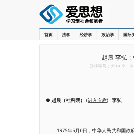
首页
法学
经济学
政治学
国际
赵晨 李弘
选择字号：
大
中
小
本文
●
赵晨（社科院）
(
进入专栏
)
李弘
1975年5月6日，中华人民共和国