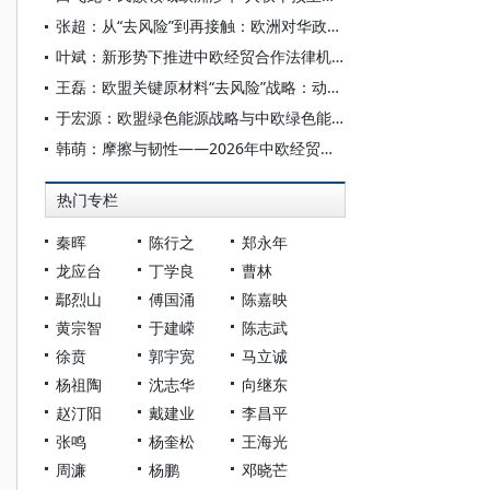
张超：从“去风险”到再接触：欧洲对华政策微妙转向
叶斌：新形势下推进中欧经贸合作法律机制
王磊：欧盟关键原材料“去风险”战略：动因、内容和对华影响
于宏源：欧盟绿色能源战略与中欧绿色能源合作
韩萌：摩擦与韧性——2026年中欧经贸新坐标
热门专栏
秦晖
陈行之
郑永年
龙应台
丁学良
曹林
鄢烈山
傅国涌
陈嘉映
黄宗智
于建嵘
陈志武
徐贲
郭宇宽
马立诚
杨祖陶
沈志华
向继东
赵汀阳
戴建业
李昌平
张鸣
杨奎松
王海光
周濂
杨鹏
邓晓芒