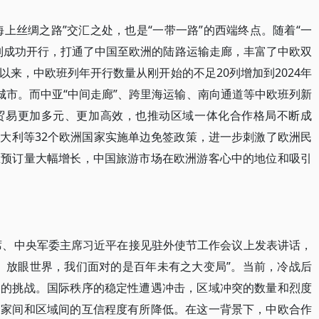
纪海上丝绸之路”交汇之处，也是“一带一路”的西端终点。随着“一
列成功开行，打通了中国至欧洲的陆路运输走廊，丰富了中欧双
来，中欧班列年开行数量从刚开始的不足20列增加到2024年
7个城市。而中亚“中间走廊”、跨里海运输、南向通道等中欧班列新
贸易更加多元、更加高效，也推动区域一体化合作格局不断成
大利等32个欧洲国家实施单边免签政策，进一步刺激了欧洲民
总预订量大幅增长，中国旅游市场在欧洲游客心中的地位和吸引
主席、中央军委主席习近平在接见驻外使节工作会议上发表讲话，
。放眼世界，我们面对的是百年未有之大变局”。当前，冷战后
义的挑战。国际秩序的稳定性遭遇冲击，区域冲突的数量和烈度
国家间和区域间的互信程度有所降低。在这一背景下，中欧合作