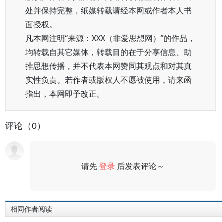
处并保持完整，纸媒转载请经本网或作者本人书
面授权。
凡本网注明“来源：XXX（非爱思想网）”的作品，
均转载自其它媒体，转载目的在于分享信息、助
推思想传播，并不代表本网赞同其观点和对其真
实性负责。若作者或版权人不愿被使用，请来函
指出，本网即予改正。
评论（0）
请先
登录
后发表评论～
评论
相同作者阅读