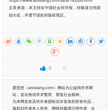
https://www.aisixiang.com/data/163260.html
文章来源：本文转自中国社会科学报，转载请注明原
始出处，并遵守该处的版权规定。
0
爱思想（aisixiang.com）网站为公益纯学术网
站，旨在推动学术繁荣、塑造社会精神。
凡本网首发及经作者授权但非首发的所有作品，
版权归作者本人所有。网络转载请注明作者、出