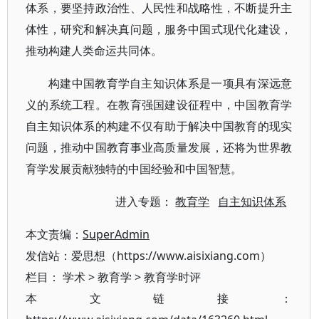
体系，要坚持政治性、人民性和战略性，不断提升主
体性，研究和解决真问题，服务中国式现代化建设，
推动构建人类命运共同体。
构建中国教育学自主知识体系是一项具有深远意
义的系统工程。在教育强国建设征程中，中国教育学
自主知识体系的构建不仅有助于解决中国教育的现实
问题，推动中国教育事业高质量发展，还将为世界教
育学发展贡献独特的中国经验和中国智慧。
进入专题：
教育学
自主知识体系
本文责编：
SuperAdmin
发信站：爱思想（https://www.aisixiang.com）
栏目：
学术
>
教育学
>
教育学时评
本文链接：