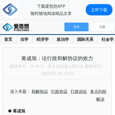
下载爱思想APP
立即下载
随时随地阅读精品文章
登录
注册
首页
法学
经济学
政治学
国际关系
社会学
蒋成旭：论行政和解协议的效力
选择字号：
大
中
小
本文共阅读 2354 次 更新时间：
2025-05-30 21:52
进入专题：
和解协议
行政协议
行政诉讼
多元纠纷
解决
●
蒋成旭