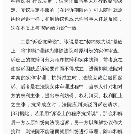
种特殊的“行政决定”，认为正如当事人对行政赔偿决
定、复议决定不服的（在起诉期限内）可以随时就原
纠纷起诉一样，和解协议也应允许当事人任意反悔，
这在本质上与“契约效力说”一致。
二是“诉讼抗辩说”。该说是在“契约效力说”基础
上，将“排除”理解为排除法院对原纠纷的实体审查。
诉讼上的抗辩可分为程序抗辩和实体抗辩，前者意在
使起诉因缺乏诉讼要件而不得成立，进而排除法院对
本案的实体审理，抗辩成立时，法院应裁定驳回起
诉。后者是在法院实体审理过程中，当事人针对相对
方的权利主张，提出权利妨碍、权利消灭、权利阻止
之主张，抗辩成立时，法院应判决驳回诉讼请求。
[33]据此，若采用“诉讼上的程序抗辩说”，那么和解
后一方以原纠纷向法院起诉，另一方以和解协议作为
抗辩，则法院不能迳而就原纠纷进行审理，除非和解