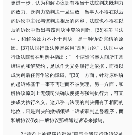
更进一步，认为和解协议拥有相当于法院判决既判力
的效力。既判力指判决一旦生效，当事人不得在以后
的诉讼中主张与该判决相反的内容，法院也不得在以
后的诉讼中做出与该判决冲突的判断。[36]在罗马法
中，和解的效力不小于判决，是一种诉讼完结的原
因。[37]法国行政法便是采用“既判力说”，法国中央
行政法院曾在判例中指出：“一个两造当事人间所正常
缔结的和解契约，足以作为义务履行之依据，而得以
成为嗣后任何争讼的障碍。”[38]一方面，针对原纠纷
的起诉将基于一事不再理而不被受理。另一方面，和
解协议原则上无须司法确认便拥有强制执行力，可直
接成为执行名义。这几乎与法院的判决拥有了相同的
地位，只是判决的撤销须经上诉或审判监督程序，而
和解协议仍如一般协议那样通过诉讼来撤销。
2.“诉讼上的程序抗辩说”更契合我国行政诉讼的