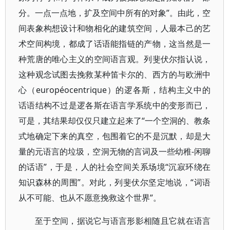
分。一点一点地，扩及空间中所有的对象”。由此，空
间表象构想设计和物相化的建筑空间，人最本己的艺
术空间构境，都成了话语能指链的产物，这当然是一
种荒唐的唯心主义的空间语言观。列斐伏尔指认说，
这种观念试图去挽救某种笛卡尔的、西方的与欧洲中
心（européocentrique）的逻各斯，结构主义中的
话语结构不过是逻各斯在语言学系统中的变形而已，
可是，其结果却仅仅只建立起来了“一个空洞的、教条
式地确定下来的真空，包围着它的不是沉默，却是大
量的元语言的垃圾，空洞无物的言词及一些幼稚-闲聊
的话语”，于是，人的社会空间关系场境“沉寂环绕在
知识森林的周围”。对此，列斐伏尔坚定地说，“词语
从不可能、也从不愿意挽救这个世界”。
至于空间，据说它与语言形影相随且它就在语言