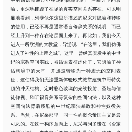
中的话语就通过不在场的隐喻和同一性暴力下的转
喻，更深地摧毁了在场的真实空间关系存在。可以明
显地看到，列斐伏尔这里所描述的尼采对隐喻和转喻
的使用，已经不再是通常语言修辞关系的说明，而已
经上升到一种存在论层面上来了。再比如，我们今天
进入一所欧洲的大教堂，导游说，“在这里，我们仿佛
进入了神性的上帝之城”。这里，曾经真实发生的中世
纪的宗教空间实践，被话语表征虚化了，它隐喻了神
话构境中的天堂，并迅速转喻为一种虚无的空间表
征，这使得我们无法重新体验欧式教堂建筑中哥特尖
顶的冲天结构、定时彩色玻璃的光线投射、圣坛与信
徒仰视、聆听福音关系等复杂的空间句法，以及这种
空间句法背后残酷的中世纪宗法暴政和神性奴役关
系。当然，在尼采那里，同一性的概念帝国主义是最
可恶的。在这一构序意向上，尼采与阿多诺在《否定