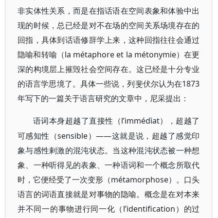
非实体性关系，而是在指话语在空间表象和体验中出
现的时候，总已经是对不在场的空间关系场境存在的
回指，具体到话语修辞学上来，这种回指往往会通过
隐喻和转喻（la métaphore et la métonymie）在更
深的构境层上摧毁社会空间存在。这已经是十分专业
的语言学思境了。具体一些说，列斐伏尔认为在1873
年写下的一篇关于语言研究的文章中，尼采提出：
l’immédìat），超越了
语词本身超越了直接性（
可感知性（sensible）——这就是说，超越了感觉印
象与感性剌激的混沌状态。当这种混沌状态被一种想
象、一种听得见的表象、一种语词和一个概念所取代
时，它便经受了一次变形（métamorphose）。口头
语言的词语直接就是对事物的隐喻。概念是在对本来
并不同一的事物进行同一化（l’identification）的过