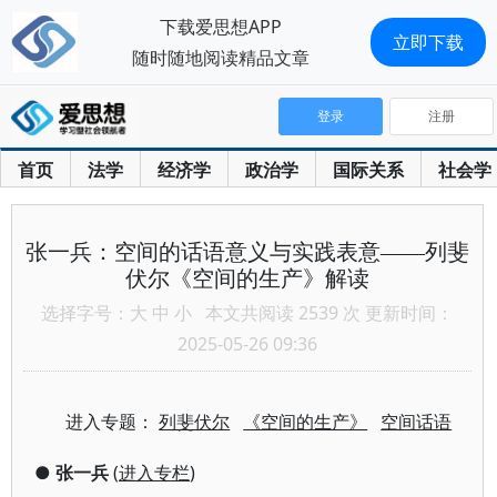
下载爱思想APP
立即下载
随时随地阅读精品文章
登录
注册
首页
法学
经济学
政治学
国际关系
社会学
张一兵：空间的话语意义与实践表意——列斐
伏尔《空间的生产》解读
选择字号：
大
中
小
本文共阅读 2539 次 更新时间：
2025-05-26 09:36
进入专题：
列斐伏尔
《空间的生产》
空间话语
●
张一兵
(
进入专栏
)