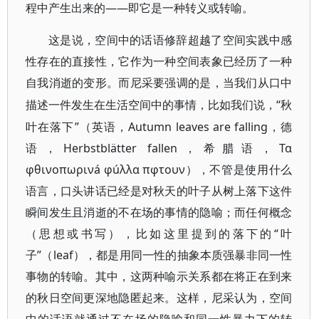
程中产生出来的——即它是一种转义或转喻。
这是说，空间中的话语修辞超越了空间实践中感
性存在的直接性，它作为一种空间表象已经历了一种
自我消逝的变形。而尼采要强调的是，当我们从口中
“秋
描述一件发生在生活空间中的事情，比如我们说，
叶在落下”（英语，Autumn leaves are falling，德
语，Herbstblätter fallen，希腊语，Τα
φθινοπωρινá φúλλα πφτουν），不管是使用什么
语言，口头讲话已经是对秋天的叶子从树上落下这件
瞬间发生且消逝的不在场的事情的隐喻；而任何概念
（思想或书写），比如这里提到的落下的“叶
子”（leaf），都是用同一性的抽象本质强暴非同一性
事物的转喻。其中，这两种喻示关系都在将正在到来
的秋日空间更深地隐匿起来。这样，尼采认为，空间