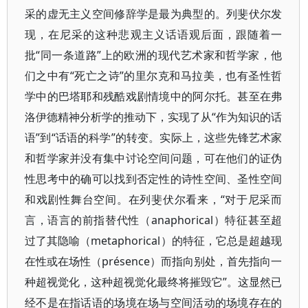
采的虚无主义空间修辞学是最为典型的。列斐伏尔发
现，在尼采的这种悲观主义话语观后面，跟随着一
批“同一条道路”上的欧洲的现代艺术家和哲学家，他
们之中有“死亡之诗”的里尔克和马拉美，也有圣性哲
学中的巴塔耶和残酷戏剧情境中的阿尔托。甚至在弗
洛伊德精神分析学的推动下，实现了从“作为知识的话
语”到“话语的科学”的转变。实际上，这些先锋艺术家
和哲学家并没有集中讨论空间问题，可在他们的证伪
性思考中的确可以找到否定性的诗性空间、圣性空间
和戏剧性舞台空间。在列斐伏尔看来，“对于尼采而
言，语言的前指替代性（anaphorical）特征甚至超
过了其隐喻（metaphorical）的特征，它总是超越现
在性或在场性（présence）而指向别处，首先指向一
种超视觉化，这种超视觉化最终将摧毁它”。这显然已
经不是在指话语的场境在场与空间活动的场境存在的