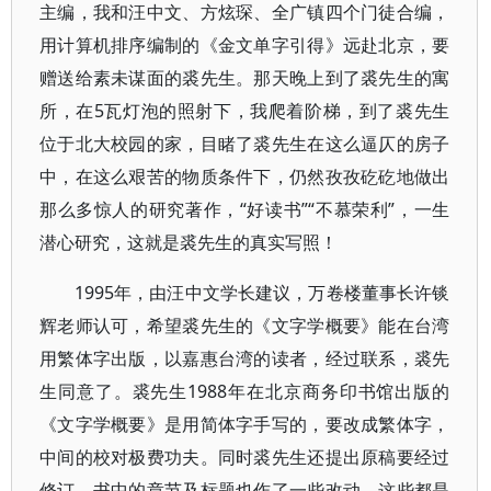
主编，我和汪中文、方炫琛、全广镇四个门徒合编，
用计算机排序编制的《金文单字引得》远赴北京，要
赠送给素未谋面的裘先生。那天晚上到了裘先生的寓
所，在5瓦灯泡的照射下，我爬着阶梯，到了裘先生
位于北大校园的家，目睹了裘先生在这么逼仄的房子
中，在这么艰苦的物质条件下，仍然孜孜矻矻地做出
那么多惊人的研究著作，“好读书”“不慕荣利”，一生
潜心研究，这就是裘先生的真实写照！
1995年，由汪中文学长建议，万卷楼董事长许锬
辉老师认可，希望裘先生的《文字学概要》能在台湾
用繁体字出版，以嘉惠台湾的读者，经过联系，裘先
生同意了。裘先生1988年在北京商务印书馆出版的
《文字学概要》是用简体字手写的，要改成繁体字，
中间的校对极费功夫。同时裘先生还提出原稿要经过
修订，书中的章节及标题也作了一些改动，这些都是