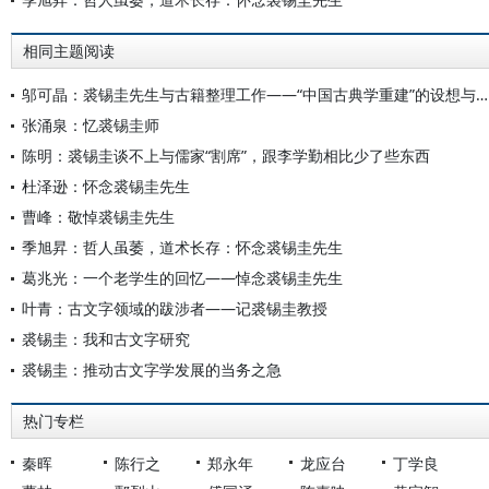
相同主题阅读
邬可晶：裘锡圭先生与古籍整理工作——“中国古典学重建”的设想与实践
张涌泉：忆裘锡圭师
陈明：裘锡圭谈不上与儒家“割席”，跟李学勤相比少了些东西
杜泽逊：怀念裘锡圭先生
曹峰：敬悼裘锡圭先生
季旭昇：哲人虽萎，道术长存：怀念裘锡圭先生
葛兆光：一个老学生的回忆——悼念裘锡圭先生
叶青：古文字领域的跋涉者——记裘锡圭教授
裘锡圭：我和古文字研究
裘锡圭：推动古文字学发展的当务之急
热门专栏
秦晖
陈行之
郑永年
龙应台
丁学良