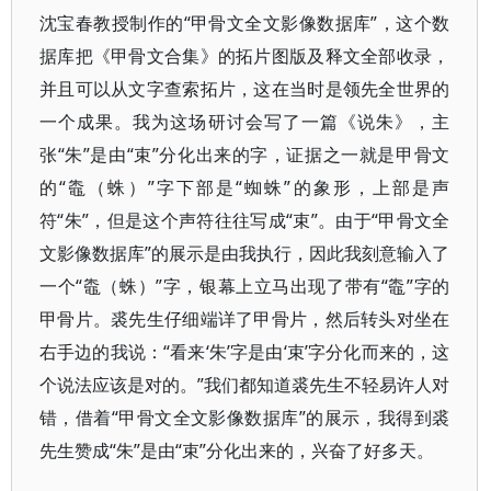
沈宝春教授制作的“甲骨文全文影像数据库”，这个数
据库把《甲骨文合集》的拓片图版及释文全部收录，
并且可以从文字查索拓片，这在当时是领先全世界的
一个成果。我为这场研讨会写了一篇《说朱》，主
张“朱”是由“束”分化出来的字，证据之一就是甲骨文
的“鼄（蛛）”字下部是“蜘蛛”的象形，上部是声
符“朱”，但是这个声符往往写成“束”。由于“甲骨文全
文影像数据库”的展示是由我执行，因此我刻意输入了
一个“鼄（蛛）”字，银幕上立马出现了带有“鼄”字的
甲骨片。裘先生仔细端详了甲骨片，然后转头对坐在
右手边的我说：“看来‘朱’字是由‘束’字分化而来的，这
个说法应该是对的。”我们都知道裘先生不轻易许人对
错，借着“甲骨文全文影像数据库”的展示，我得到裘
先生赞成“朱”是由“束”分化出来的，兴奋了好多天。