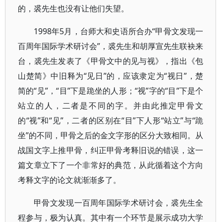
的，裘先生也没有让他们失望。
1998年5月，台师大和史语所合办“甲骨文发现一
百周年国际学术研讨会”，裘先生和胡厚宣先生联袂来
台，裘先生发表了《甲骨文中的见与视》，指出《包
山楚简》中旧释为“见日”的，应该隶定为“视日”，楚
简的“见”，“目”下是跪坐的人形；“视”字的“目”下是个
站立的人，二者是不同的字。并由此推定甲骨文
的“视”和“见”，二者的区别在“目”下人形“站立”与“跪
坐”的不同，甲骨之后的金文字形的区分大致相同。从
战国文字上推甲骨，纠正甲骨考释旧说的错误，这一
篇文章立下了一个非常好的典范，从此循着这个方向
考释文字的论文就渐渐多了。
甲骨文发现一百周年国际学术研讨会，裘先生全
程参与，极为认真。其中有一个环节是展示成功大学