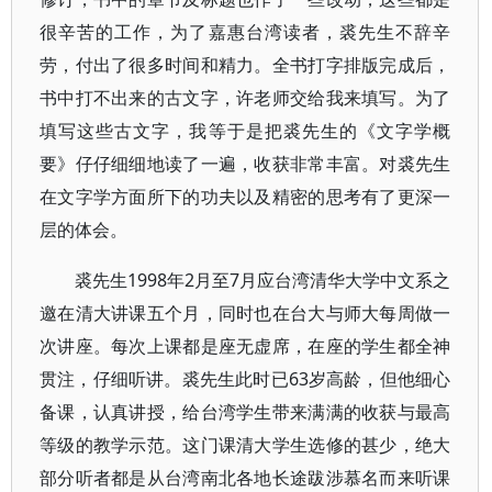
很辛苦的工作，为了嘉惠台湾读者，裘先生不辞辛
劳，付出了很多时间和精力。全书打字排版完成后，
书中打不出来的古文字，许老师交给我来填写。为了
填写这些古文字，我等于是把裘先生的《文字学概
要》仔仔细细地读了一遍，收获非常丰富。对裘先生
在文字学方面所下的功夫以及精密的思考有了更深一
层的体会。
裘先生1998年2月至7月应台湾清华大学中文系之
邀在清大讲课五个月，同时也在台大与师大每周做一
次讲座。每次上课都是座无虚席，在座的学生都全神
贯注，仔细听讲。裘先生此时已63岁高龄，但他细心
备课，认真讲授，给台湾学生带来满满的收获与最高
等级的教学示范。这门课清大学生选修的甚少，绝大
部分听者都是从台湾南北各地长途跋涉慕名而来听课