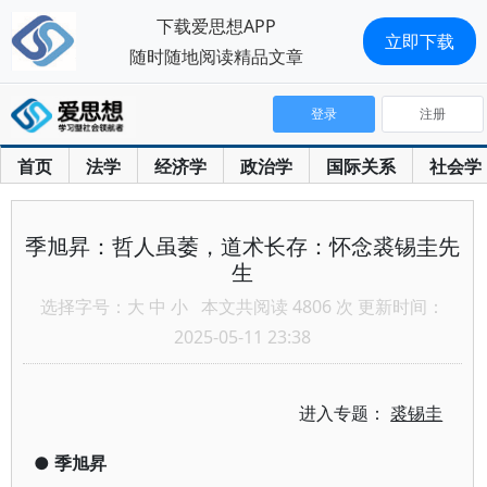
下载爱思想APP
立即下载
随时随地阅读精品文章
登录
注册
首页
法学
经济学
政治学
国际关系
社会学
季旭昇：哲人虽萎，道术长存：怀念裘锡圭先
生
选择字号：
大
中
小
本文共阅读 4806 次 更新时间：
2025-05-11 23:38
进入专题：
裘锡圭
●
季旭昇