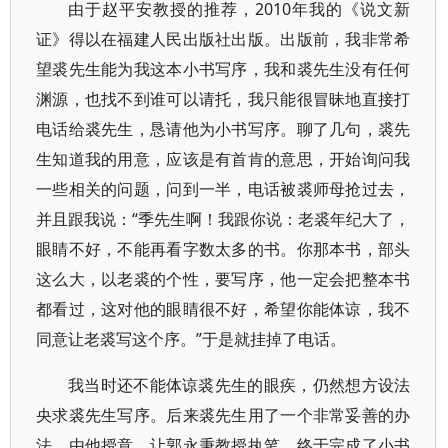
由于赵平安教授的推荐，2010年我的《说文新
证》得以在福建人民出版社出版。出版前，我非常希
望裘先生能为我这本小书写序，我和裘先生没有任何
渊源，也找不到谁可以请托，我只能很冒昧地直接打
电话给裘先生，恳请他为小书写序。聊了几句，裘先
生知道我的用意，应该是有首肯的意思，开始询问我
一些相关的问题，问到一半，电话被裘师母抢过去，
并且跟我说：“季先生啊！我跟你说：老裘年纪大了，
眼睛不好，不能再看字数太多的书。你那本书，部头
这么大，以老裘的个性，要写序，他一定会把整本书
都看过，这对他的眼睛很不好，希望你能体谅，我不
同意让老裘写这个序。”于是就挂掉了电话。
我当时还不能体谅裘先生的眼疾，仍然想方设法
央求裘先生写序。后来裘先生用了一个非常妥善的办
法，由他授意，让郭永秉教授执笔，终于完成了小书