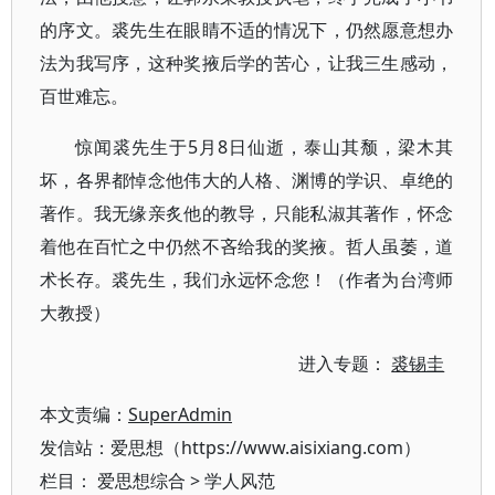
的序文。裘先生在眼睛不适的情况下，仍然愿意想办
法为我写序，这种奖掖后学的苦心，让我三生感动，
百世难忘。
惊闻裘先生于5月8日仙逝，泰山其颓，梁木其
坏，各界都悼念他伟大的人格、渊博的学识、卓绝的
著作。我无缘亲炙他的教导，只能私淑其著作，怀念
着他在百忙之中仍然不吝给我的奖掖。哲人虽萎，道
术长存。裘先生，我们永远怀念您！（作者为台湾师
大教授）
进入专题：
裘锡圭
本文责编：
SuperAdmin
发信站：爱思想（https://www.aisixiang.com）
栏目：
爱思想综合
>
学人风范