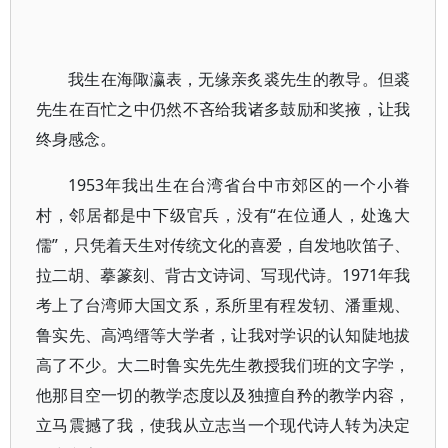
我生在海陬瀛表，无缘亲炙裘先生的教导。但裘
先生在百忙之中仍然不吝给我诸多鼓励和奖掖，让我
终身感念。
1953年我出生在台湾省台中市郊区的一个小眷
村，邻居都是中下级官兵，没有“在位通人，处逸大
儒”，只凭着天生对传统文化的喜爱，自发地吹笛子、
拉二胡、摹篆刻、背古文诗词、写现代诗。1971年我
考上了台湾师大国文系，系所里有程发轫、潘重规、
鲁实先、高鸿缙等大学者，让我对学识的认知陡地拔
高了不少。大二时鲁实先先生教授我们班的文字学，
他那目空一切的教学态度以及独擅自矜的教学内容，
立马震撼了我，使我从立志当一个现代诗人转为决定