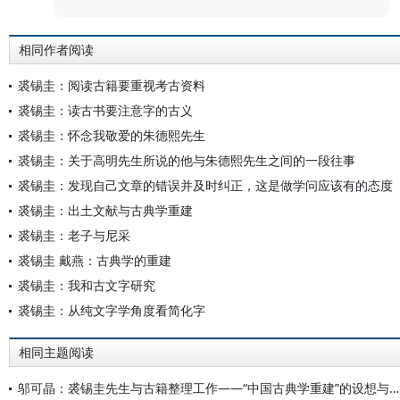
相同作者阅读
裘锡圭：阅读古籍要重视考古资料
裘锡圭：读古书要注意字的古义
裘锡圭：怀念我敬爱的朱德熙先生
裘锡圭：关于高明先生所说的他与朱德熙先生之间的一段往事
裘锡圭：发现自己文章的错误并及时纠正，这是做学问应该有的态度
裘锡圭：出土文献与古典学重建
裘锡圭：老子与尼采
裘锡圭 戴燕：古典学的重建
裘锡圭：我和古文字研究
裘锡圭：从纯文字学角度看简化字
相同主题阅读
邬可晶：裘锡圭先生与古籍整理工作——“中国古典学重建”的设想与实践