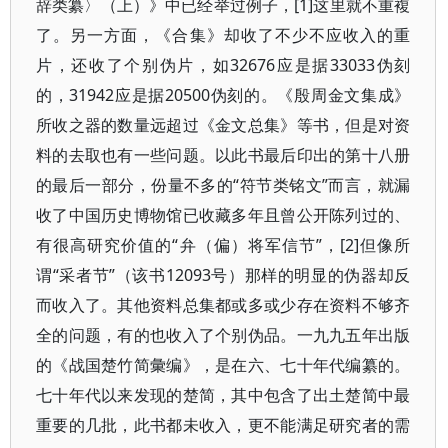
辞类纂〉（上）》中已经举过例子，[1]这里就不重複
了。另一方面，《合集》却收了不少不应收入的重
片，还收了个别伪片，如32676应是据33033伪刻
的，31942应是据20500伪刻的。《殷周金文集成》
所收之器的数量远超过《金文总集》等书，但是对资
料的去取也有一些问题。以此书最后印出的第十八册
的最后一部分，份量不多的“符节类铭文”而言，就漏
收了中国历史博物馆已收藏多年且曾公开陈列过的、
有很高研究价值的“弁（偏）将军信节”，[2]但像所
谓“采者节”（该书12093号）那样的明显的伪器却反
而收入了。其他资料总集都或多或少存在资料不够齐
全的问题，有的也收入了个别伪品。一九九五年出版
的《战国楚竹简彙编》，是在六、七十年代编纂的。
七十年代以来发现的楚简，其中包含了出土楚简中最
重要的几批，此书都未收入，更不能满足研究者的需