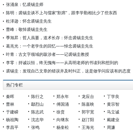
张涌泉：忆裘锡圭师
陈明：裘锡圭谈不上与儒家“割席”，跟李学勤相比少了些东西
杜泽逊：怀念裘锡圭先生
曹峰：敬悼裘锡圭先生
季旭昇：哲人虽萎，道术长存：怀念裘锡圭先生
葛兆光：一个老学生的回忆——悼念裘锡圭先生
叶青：古文字领域的跋涉者——记裘锡圭教授
李零：持诚以恒，终无愧悔——从高明老师的书读到和想到的
裘锡圭：发现自己文章的错误并及时纠正，这是做学问应该有的态度
热门专栏
秦晖
陈行之
郑永年
龙应台
丁学良
曹林
鄢烈山
傅国涌
陈嘉映
黄宗智
于建嵘
陈志武
徐贲
郭宇宽
马立诚
杨祖陶
沈志华
向继东
赵汀阳
戴建业
李昌平
张鸣
杨奎松
王海光
周濂