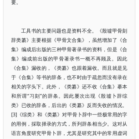
要。
工具书的主要问题也是资料不全。《殷墟甲骨刻
辞类纂》主要根据《甲骨文合集》，虽然增加了《合
集》编成后出版的三种甲骨著录书的资料，但是《合
集》编成前出版的甲骨著录书一概不再顾及。因此
《合集》漏收的，《类纂》也跟着漏收。而且就是见
于《合集》等书的辞条，也不时由于疏忽而没有录在
相关的字头下。此外，《类纂》还不收《合集》摹本
和所谓“习刻”的辞条。因此屡次出现《殷墟卜辞综
类》已收的辞条，后出的《类纂》反而失收的情况。
[3]《综类》和《类纂》对甲骨卜辞中一些极常用的字
的用例，採取择录的方式，所列辞条相当少。这对从
语言角度研究甲骨卜辞，尤其是研究其中的常用虚词