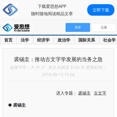
下载爱思想APP
立即下载
随时随地阅读精品文章
登录
注册
首页
法学
经济学
政治学
国际关系
社会学
裘锡圭：推动古文字学发展的当务之急
选择字号：
大
中
小
本文共阅读 3155 次 更新时间：
2016-09-13 15:56
进入专题：
裘锡圭
古文字
●
裘锡圭