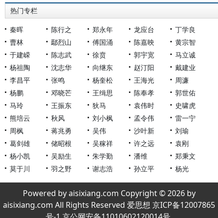
热门专栏
秦晖
陈行之
郑永年
龙应台
丁学良
曹林
鄢烈山
傅国涌
陈嘉映
黄宗智
于建嵘
陈志武
徐贲
郭宇宽
马立诚
杨祖陶
沈志华
向继东
赵汀阳
戴建业
李昌平
张鸣
杨奎松
王海光
周濂
杨鹏
邓晓芒
王缉思
陈奉孝
郭世佑
马玲
王振东
狄马
袁伟时
史啸虎
熊培云
秋风
刘小枫
孟令伟
雷一宁
周枫
蒋兆勇
吴伟
沙叶新
刘瑜
葛剑雄
储昭根
吴稼祥
许之远
袁刚
杨小凯
吴励生
朱学勤
潘维
郑秉文
莫于川
羽之野
谢志浩
孙立平
杨光
Powered by aisixiang.com Copyright © 2026 by
aisixiang.com All Rights Reserved 爱思想 京ICP备12007865
号-1 京公网安备11010602120014号.