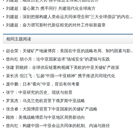
刘建超：凝心聚力 携手同行 共建现代化全球南方
刘建超：深刻把握构建人类命运共同体理念和“三大全球倡议”的内在关系
刘建超：奋力谱写新时代新征程党的对外工作崭新篇章
相同主题阅读
赵会荣：关键矿产地缘博弈：美国在中亚的战略布局、
曾向红 胡小月：论中亚国家追求“场域安全”的逻辑与实践
张建 郭晓婷：全球供应链重构视阈下美欧的中亚关键矿产政策
裴长洪 倪江飞：弘扬“中国—中亚精神” 携手推进共同现代化
庞中鹏：日本“看向”中亚，背后有何考量
张宁：中亚研究的历史、现状与前景
罗英杰：乌克兰危机背景下俄罗斯中亚战略
张含睿：大国博弈背景下中亚国家的关键矿产战略
顾炜：美俄战略博弈与中亚地区局势新动向
曾向红：构建中国—中亚命运共同体的机制、内涵与路径