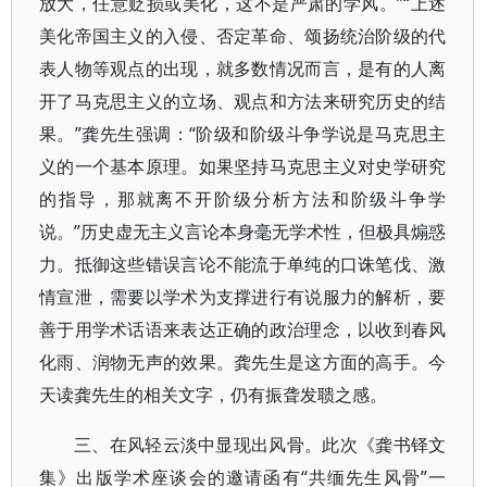
放大，任意贬损或美化，这不是严肃的学风。”“上述
美化帝国主义的入侵、否定革命、颂扬统治阶级的代
表人物等观点的出现，就多数情况而言，是有的人离
开了马克思主义的立场、观点和方法来研究历史的结
果。”龚先生强调：“阶级和阶级斗争学说是马克思主
义的一个基本原理。如果坚持马克思主义对史学研究
的指导，那就离不开阶级分析方法和阶级斗争学
说。”历史虚无主义言论本身毫无学术性，但极具煽惑
力。抵御这些错误言论不能流于单纯的口诛笔伐、激
情宣泄，需要以学术为支撑进行有说服力的解析，要
善于用学术话语来表达正确的政治理念，以收到春风
化雨、润物无声的效果。龚先生是这方面的高手。今
天读龚先生的相关文字，仍有振聋发聩之感。
三、在风轻云淡中显现出风骨。此次《龚书铎文
集》出版学术座谈会的邀请函有“共缅先生风骨”一