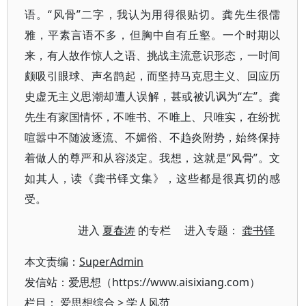
语。“风骨”二字，我认为用得很贴切。龚先生很儒
雅，平素言语不多，但胸中自有丘壑。一个时期以
来，有人故作惊人之语、挑战主流意识形态，一时间
颇吸引眼球、声名鹊起，而坚持马克思主义、回应历
史虚无主义思潮却遭人误解，甚或被讥讽为“左”。龚
先生有家国情怀，不唯书、不唯上、只唯实，在纷扰
喧嚣中不随波逐流、不媚俗、不趋炎附势，始终保持
着做人的尊严和从容淡定。我想，这就是“风骨”。文
如其人，读《龚书铎文集》，这些都是很真切的感
受。
进入
夏春涛
的专栏 进入专题：
龚书铎
本文责编：
SuperAdmin
发信站：爱思想（https://www.aisixiang.com）
栏目：
爱思想综合
>
学人风范