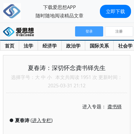
下载爱思想APP
立即下载
随时随地阅读精品文章
登录
注册
首页
法学
经济学
政治学
国际关系
社会学
夏春涛：深切怀念龚书铎先生
选择字号：
大
中
小
本文共阅读 1951 次 更新时间：
2025-03-31 21:12
进入专题：
龚书铎
●
夏春涛
(
进入专栏
)