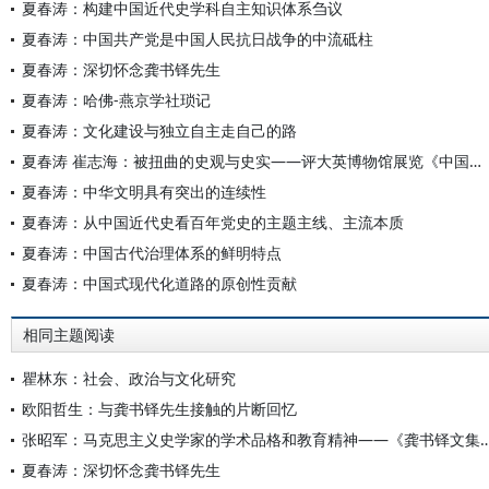
夏春涛：构建中国近代史学科自主知识体系刍议
夏春涛：中国共产党是中国人民抗日战争的中流砥柱
夏春涛：深切怀念龚书铎先生
夏春涛：哈佛-燕京学社琐记
夏春涛：文化建设与独立自主走自己的路
夏春涛 崔志海：被扭曲的史观与史实——评大英博物馆展览《中国的隐秘世纪（1796—1912）》
夏春涛：中华文明具有突出的连续性
夏春涛：从中国近代史看百年党史的主题主线、主流本质
夏春涛：中国古代治理体系的鲜明特点
夏春涛：中国式现代化道路的原创性贡献
相同主题阅读
瞿林东：社会、政治与文化研究
欧阳哲生：与龚书铎先生接触的片断回忆
张昭军：马克思主义史学家的学术品格和教育精神——
夏春涛：深切怀念龚书铎先生