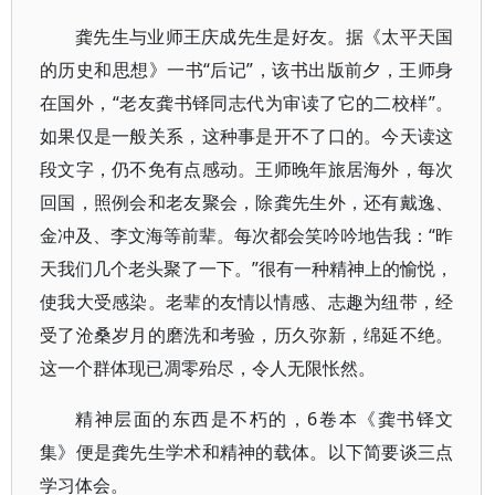
龚先生与业师王庆成先生是好友。据《太平天国
的历史和思想》一书“后记”，该书出版前夕，王师身
在国外，“老友龚书铎同志代为审读了它的二校样”。
如果仅是一般关系，这种事是开不了口的。今天读这
段文字，仍不免有点感动。王师晚年旅居海外，每次
回国，照例会和老友聚会，除龚先生外，还有戴逸、
金冲及、李文海等前辈。每次都会笑吟吟地告我：“昨
天我们几个老头聚了一下。”很有一种精神上的愉悦，
使我大受感染。老辈的友情以情感、志趣为纽带，经
受了沧桑岁月的磨洗和考验，历久弥新，绵延不绝。
这一个群体现已凋零殆尽，令人无限怅然。
精神层面的东西是不朽的，6卷本《龚书铎文
集》便是龚先生学术和精神的载体。以下简要谈三点
学习体会。