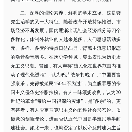
二、深厚的理论素养，鲜明的学术立场。这是龚
先生治学的又一大特征。随着改革开放持续推进、市
场经济不断发展，国内逐渐出现社会经济成分等四个
多样化，体制外就业的人越来越多，人们思想活动多
元、多样、多变的特点日益凸显，背离主流意识形态
的噪音杂音增多。在历史学领域，突出表现为历史虚
无主义思潮。譬如，有人声称“殖民化在世界范围内推
动了现代化进程”，认为鸦片战争打晚了，“中国要富
强康乐，先得被殖民150年不为过”，为血腥罪恶的帝
国主义侵华史涂脂抹粉。有人一味颂扬改良，认为20
世纪的革命“带给中国很深的灾难”，是“多余”的。更
有甚者，有人否定马克思主义的五种社会形态说、质
疑党的创新理论，进而否认近代中国是半殖民地半封
建社会。如此一来，也就否定了以反帝反封建为主旨