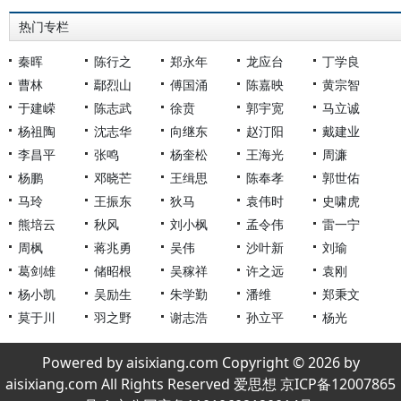
热门专栏
秦晖
陈行之
郑永年
龙应台
丁学良
曹林
鄢烈山
傅国涌
陈嘉映
黄宗智
于建嵘
陈志武
徐贲
郭宇宽
马立诚
杨祖陶
沈志华
向继东
赵汀阳
戴建业
李昌平
张鸣
杨奎松
王海光
周濂
杨鹏
邓晓芒
王缉思
陈奉孝
郭世佑
马玲
王振东
狄马
袁伟时
史啸虎
熊培云
秋风
刘小枫
孟令伟
雷一宁
周枫
蒋兆勇
吴伟
沙叶新
刘瑜
葛剑雄
储昭根
吴稼祥
许之远
袁刚
杨小凯
吴励生
朱学勤
潘维
郑秉文
莫于川
羽之野
谢志浩
孙立平
杨光
Powered by aisixiang.com Copyright © 2026 by
aisixiang.com All Rights Reserved 爱思想 京ICP备12007865