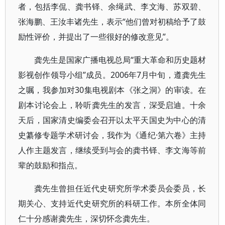
者，包括李侃、龚书铎、余绳武、李文海、苏双碧、
张海鹏、王汝丰诸先生，表示“他们曾对初稿给予了鼓
励性评价，并提出了一些很好的修改意见”。
龚先生是国家广播电视总局“重大革命和历史题材
影视创作领导小组”成员。2006年7月中旬，遵龚先生
之嘱，我参加对30集电视剧本《张之洞》的审读。在
剧本讨论会上，聆听龚先生的发言，深受启迪。十余
天后，国家清史编委会召开以太平天国史为中心的清
史纂修专题学术研讨会，我作为《通纪·第六卷》主持
人作主题发言，继续受到与会的龚书铎、李文海等前
辈的鼓励和指点。
龚先生曾担任近代史研究所学术委员会委员，长
期关心、支持近代史研究所的科研工作。本所全体同
仁十分感谢龚先生，深切怀念龚先生。