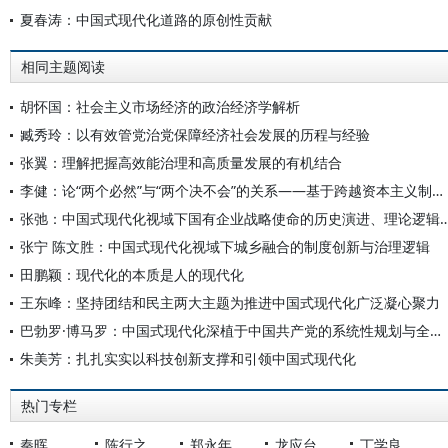
夏春涛：中国式现代化道路的原创性贡献
相同主题阅读
胡怀国：社会主义市场经济的政治经济学解析
臧秀玲：以有效管党治党保障经济社会发展的历程与经验
张翼：理解把握高效能治理和高质量发展的有机结合
李健：论“两个必然”与“两个决不会”的关系——基于跨越资本主义制度“卡夫丁峡谷”设想的反思
张弛：中国式现代化视域下国有企业战略使命的历史演进
张宁 陈文胜：中国式现代化视域下城乡融合的制度创新与治理逻辑
田鹏颖：现代化的本质是人的现代化
王东峰：坚持团结和民主两大主题为推进中国式现代化广泛凝心聚力
巴勃罗·博马罗：中国式现代化深植于中国共产党的系统性规划与全方位治理实践
朱美芳：扎扎实实以科技创新支撑和引领中国式现代化
热门专栏
秦晖
陈行之
郑永年
龙应台
丁学良