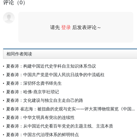
评论（0）
请先
登录
后发表评论～
评论
相同作者阅读
夏春涛：构建中国近代史学科自主知识体系刍议
夏春涛：中国共产党是中国人民抗日战争的中流砥柱
夏春涛：深切怀念龚书铎先生
夏春涛：哈佛-燕京学社琐记
夏春涛：文化建设与独立自主走自己的路
夏春涛 崔志海：被扭曲的史观与史实——评大英博物馆展览《中国的隐秘世纪（1796—1912）》
夏春涛：中华文明具有突出的连续性
夏春涛：从中国近代史看百年党史的主题主线、主流本质
夏春涛：中国古代治理体系的鲜明特点