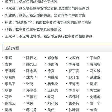
谭学想：稳定币的政治经济学研究
马永强：论区块链数字货币监管的理念重塑与路径调适
邓建鹏：论美元稳定币的挑战、监管竞争与中国方案
柯达：“超越货币”：我国数字货币法学研究的回眸与展望
张扬：数字货币主权竞争及策略建议
王永利：不应将比特币、稳定币及央行数字货币相提并论
热门专栏
秦晖
陈行之
郑永年
龙应台
丁学良
曹林
鄢烈山
傅国涌
陈嘉映
黄宗智
于建嵘
陈志武
徐贲
郭宇宽
马立诚
杨祖陶
沈志华
向继东
赵汀阳
戴建业
李昌平
张鸣
杨奎松
王海光
周濂
杨鹏
邓晓芒
王缉思
陈奉孝
郭世佑
马玲
王振东
狄马
袁伟时
史啸虎
熊培云
秋风
刘小枫
孟令伟
雷一宁
周枫
蒋兆勇
吴伟
沙叶新
刘瑜