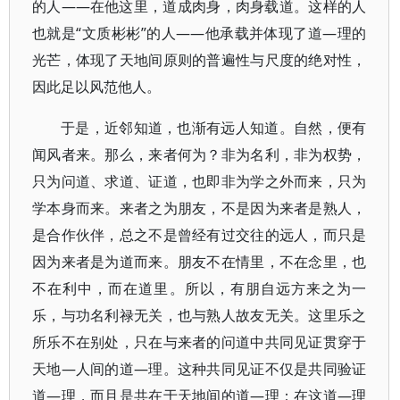
的人——在他这里，道成肉身，肉身载道。这样的人
也就是“文质彬彬”的人——他承载并体现了道—理的
光芒，体现了天地间原则的普遍性与尺度的绝对性，
因此足以风范他人。
于是，近邻知道，也渐有远人知道。自然，便有
闻风者来。那么，来者何为？非为名利，非为权势，
只为问道、求道、证道，也即非为学之外而来，只为
学本身而来。来者之为朋友，不是因为来者是熟人，
是合作伙伴，总之不是曾经有过交往的远人，而只是
因为来者是为道而来。朋友不在情里，不在念里，也
不在利中，而在道里。所以，有朋自远方来之为一
乐，与功名利禄无关，也与熟人故友无关。这里乐之
所乐不在别处，只在与来者的问道中共同见证贯穿于
天地—人间的道—理。这种共同见证不仅是共同验证
道—理，而且是共在于天地间的道—理：在这道—理