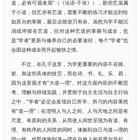
道，必有可观者焉”（《论语·子张》），那些艺虽属
于小道，但艺亦有艺道，需要不断的练习才能达到恰
如其分的掌握，最后达致游刃有余。虽然为学不能沉
溺或停留在艺道，但对这种艺道的掌握与成全，也
是“学者”更新与修养自己的必要途径，每个“学者”也
会因这种成全而升起愉快之情。
不过，在孔子这里，为学更重要的内容不在骑、
射、舆这些具体的技艺，而在诗、书、礼、乐、易，
因为这里面才有“大道—理”。对这方面内容的不断思
考、理解与持续实践，并贯彻于自主生活与自主行动
之中，“学者”必定会发现自己所学、所习的内容果然
有“道—理”：在澄明人与人之间、人与天地之间是有
尺度、有原则的关系，从而使人间世呈现为有道、有
理、有秩序的人间世的同时，体验到自己与道—理的
同一性，也即体验到道—理在自身上的开显与升起，