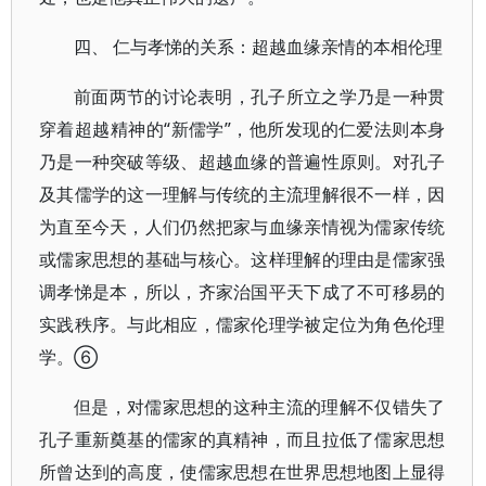
四、 仁与孝悌的关系：超越血缘亲情的本相伦理
前面两节的讨论表明，孔子所立之学乃是一种贯
穿着超越精神的“新儒学”，他所发现的仁爱法则本身
乃是一种突破等级、超越血缘的普遍性原则。对孔子
及其儒学的这一理解与传统的主流理解很不一样，因
为直至今天，人们仍然把家与血缘亲情视为儒家传统
或儒家思想的基础与核心。这样理解的理由是儒家强
调孝悌是本，所以，齐家治国平天下成了不可移易的
实践秩序。与此相应，儒家伦理学被定位为角色伦理
学。⑥
但是，对儒家思想的这种主流的理解不仅错失了
孔子重新奠基的儒家的真精神，而且拉低了儒家思想
所曾达到的高度，使儒家思想在世界思想地图上显得