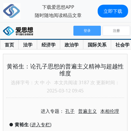
下载爱思想APP
立即下载
随时随地阅读精品文章
登录
注册
首页
法学
经济学
政治学
国际关系
社会学
黄裕生：论孔子思想的普遍主义精神与超越性
维度
选择字号：
大
中
小
本文共阅读 3187 次 更新时间：
2025-03-12 09:45
进入专题：
孔子
普遍主义
本相伦理
●
黄裕生
(
进入专栏
)