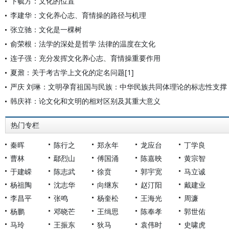
卞毓方：文化的位置
李建华：文化养心志、育情操的路径与机理
张立驰：文化是一棵树
俞荣根：法学的深处是哲学 法律的温度在文化
连子强：充分发挥文化养心志、育情操重要作用
夏鼐：关于考古学上文化的定名问题[1]
严庆 刘琳：文明孕育祖国与民族：中华民族共同体理论的标志性支撑
韩庆祥：论文化和文明的相对区别及其重大意义
热门专栏
秦晖
陈行之
郑永年
龙应台
丁学良
曹林
鄢烈山
傅国涌
陈嘉映
黄宗智
于建嵘
陈志武
徐贲
郭宇宽
马立诚
杨祖陶
沈志华
向继东
赵汀阳
戴建业
李昌平
张鸣
杨奎松
王海光
周濂
杨鹏
邓晓芒
王缉思
陈奉孝
郭世佑
马玲
王振东
狄马
袁伟时
史啸虎