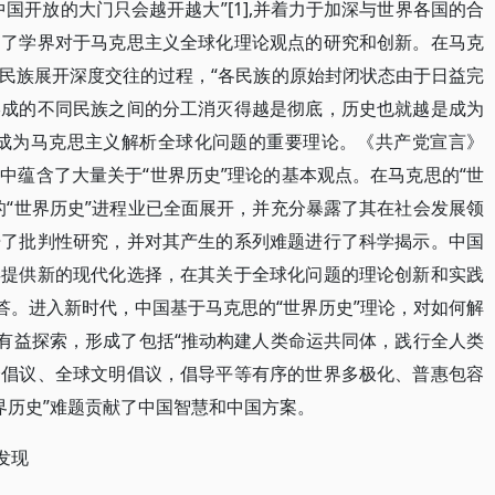
国开放的大门只会越开越大”[1],并着力于加深与世界各国的合
动了学界对于马克思主义全球化理论观点的研究和创新。在马克
民族展开深度交往的过程，“各民族的原始封闭状态由于日益完
形成的不同民族之间的分工消灭得越是彻底，历史也就越是成为
论也成为马克思主义解析全球化问题的重要理论。《共产党宣言》
中蕴含了大量关于“世界历史”理论的基本观点。在马克思的“世
的“世界历史”进程业已全面展开，并充分暴露了其在社会发展领
开了批判性研究，并对其产生的系列难题进行了科学揭示。中国
类提供新的现代化选择，在其关于全球化问题的理论创新和实践
答。进入新时代，中国基于马克思的“世界历史”理论，对如何解
了有益探索，形成了包括“推动构建人类命运共同体，践行全人类
全倡议、全球文明倡议，倡导平等有序的世界多极化、普惠包容
世界历史”难题贡献了中国智慧和中国方案。
发现