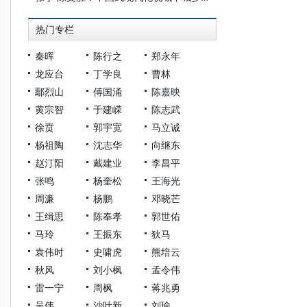
热门专栏
秦晖
陈行之
郑永年
龙应台
丁学良
曹林
鄢烈山
傅国涌
陈嘉映
黄宗智
于建嵘
陈志武
徐贲
郭宇宽
马立诚
杨祖陶
沈志华
向继东
赵汀阳
戴建业
李昌平
张鸣
杨奎松
王海光
周濂
杨鹏
邓晓芒
王缉思
陈奉孝
郭世佑
马玲
王振东
狄马
袁伟时
史啸虎
熊培云
秋风
刘小枫
孟令伟
雷一宁
周枫
蒋兆勇
吴伟
沙叶新
刘瑜