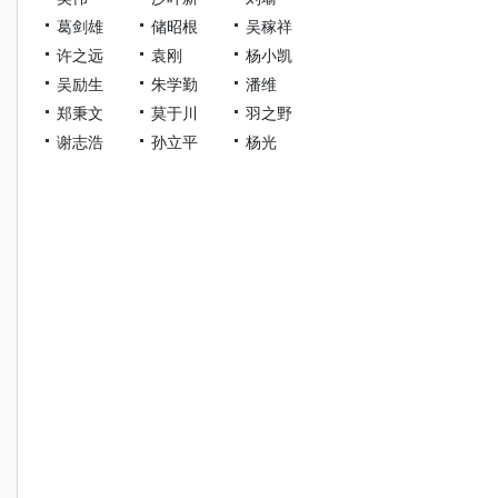
葛剑雄
储昭根
吴稼祥
许之远
袁刚
杨小凯
吴励生
朱学勤
潘维
郑秉文
莫于川
羽之野
谢志浩
孙立平
杨光