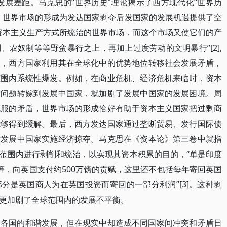
发展差距。马克思的“世界历史”理论揭示了西方现代化“世界历
，世界市场的形成为发达国家剥夺后发国家的发展机遇提供了空
资本主义生产方式所统治的世界市场，而这个市场又使它们的产
农奴制等等野蛮暴行之上，再加上过度劳动的文明暴行”[2],
次，西方国家利用其在全球化中的优势地位转移社会发展矛盾，
范围内系统性爆发。例如，在商业危机、经济危机来临时，资本
展问题转嫁到发展中国家，就加剧了发展中国家的发展困境。周
克服的矛盾，世界市场的形成恰好有助于资本主义国家把过剩商
能够得到缓解。最后，西方发达国家通过垄断贸易、发行国际债
对发展中国家实施经济掠夺。马克思在《资本论》第三卷中就指
范围内进行剥削和统治，以实现其资本积累的目的，“单是印度
等等，向英国支付约500万镑的贡赋，这里还不包括每年寄回英国
分是英国商人为在英国投资而寄回的一部分利润”[3]。这种剥
更加剧了全球范围内的发展不平衡。
界各国的和谐发展，但在现实中却造成不同国家间冲突和矛盾日