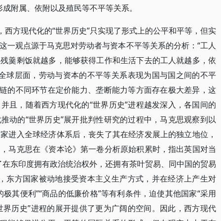
会形成附属、依附以及殖民等不平等关系。
，西方现代化的“世界历史”只实现了形式上的公平和平等，但实
这一观点源于马克思对劳动者与资本不平等关系的分析：“工人
的残羹剩饭就越多，能够获得工作和生活下去的工人就越多，依
]在全球层面，劳动与资本的不平等关系表现为国与国之间的不平
业链的不同环节在定价能力、垄断能力等方面存在极大差异，这
并且，随着西方现代化的“世界历史”进程越发深入，各国间的
推动的“世界历史”展开批判性研究的过程中，马克思观察到以
国家进入全球经济体系后，丧失了其在经济发展上的独立地位，
如，马克思在《资本论》第一卷分析原始积累时，指出英国对当
了在东印度拥有政治统治权外，还拥有茶叶贸易、同中国的贸易
其次，东方国家被动地接受资本主义生产方式，并在经济上产生对
极其便利”“商品的低廉价格”等有利条件，迫使其他国家“采用
化“世界历史”进程的展开提供了更为广阔的空间。因此，西方现代