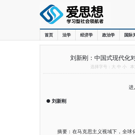
首页
法学
经济学
政治学
国际
刘新刚：中国式现代化对
选择字号：
大
中
小
本文
进
●
刘新刚
摘要：在马克思主义视域下，全球