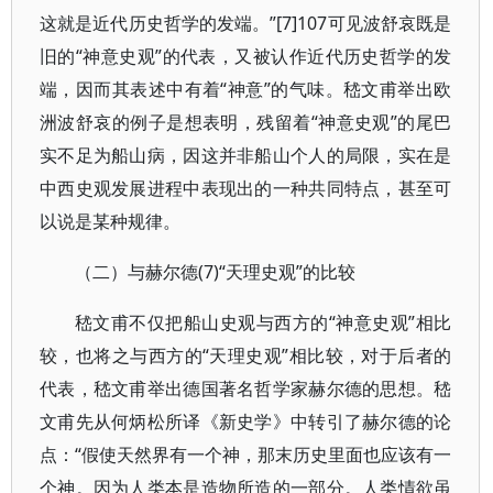
这就是近代历史哲学的发端。”[7]107可见波舒哀既是
旧的“神意史观”的代表，又被认作近代历史哲学的发
端，因而其表述中有着“神意”的气味。嵇文甫举出欧
洲波舒哀的例子是想表明，残留着“神意史观”的尾巴
实不足为船山病，因这并非船山个人的局限，实在是
中西史观发展进程中表现出的一种共同特点，甚至可
以说是某种规律。
（二）与赫尔德(7)“天理史观”的比较
嵇文甫不仅把船山史观与西方的“神意史观”相比
较，也将之与西方的“天理史观”相比较，对于后者的
代表，嵇文甫举出德国著名哲学家赫尔德的思想。嵇
文甫先从何炳松所译《新史学》中转引了赫尔德的论
点：“假使天然界有一个神，那末历史里面也应该有一
个神。因为人类本是造物所造的一部分。人类情欲虽