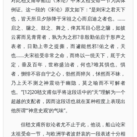
对此嵇文甫举船山《宋论》中宋太祖受命一节为具体
例证。这一段的《宋论》原文如下：“是则宋之君天下
也，皆天所旦夕陟降于宋祖之心而启迪之者也。……
启之、牖之、鼓之、舞之，俾其耳目心思之牖，如披
云雾而见青霄者，孰为为之邪?非殷勤佑启于形声之
表者，日勤上帝之提撕，而遽能然邪!佑之者，天
也……夫宋祖受非常之命，而终以一统天下，厎于大
定，垂及百年，世称盛治者，何也?唯其惧也。惧
者，恻悱不容自宁之心，勃然而猝兴，怵然而不昧，
乃上天不测之神震动于幽隐，莫之喻而不可解者
也。”[12]20嵇文甫似乎将这段话中的“天”理解为一个
超越的支配者，因而这段话也就在某种程度上表现出
他所谓“‘神意史观’的气味”。
但嵇文甫所欲论者尤不止于此，他说，船山论宋
太祖受命一节，与欧洲学者波舒哀的一段表述十分相