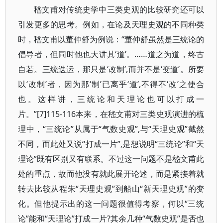
嵇文甫对传统史学中三类史观的比较研究还可以
引发更多的思考。例如，在论及天理史观的不同种类
时，嵇文甫以董仲舒为例说：“董仲舒虽然是三统论的
倡导者，但同时他也大讲其‘道’。……道之为道，终古
自若。三统迭运，那只是‘改制’,而并不是‘变道’。所要
以‘改制’者，因为那‘制’已离乎‘道’,不得不‘改’之使合
也。这样讲，三统论和天理论也可以打成一
片。”[7]115-116本来，在嵇文甫对三类史观演进的梳
理中，“三统论”从属于“气数史观”,与“天理史观”截然
不同，而此处又说“打成一片”,是想说明“三统论”和“天
理论”既有区别又有联系。不过这一问题不是嵇文甫此
处的重点，故而他没有就此展开论述，而是紧接着就
转去比较从程朱“天理史观”到船山“新天理史观”的变
化。但他提示出的这一问题很值得考察，何以“三统
论”能和“天理论”打成一片?其余几种“气数史观”是否也