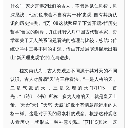
什么‘一家之言’呢?我们的古人，不管是见仁见智，见
深见浅，他们也未尝不自有其一种‘史观’,自有其所认
识的历史法则。”[7]108这就照应了下篇开端对“历史
哲学”含义的解释，并由此转入对中国古代哲学家、史
学家关于天人关系问题看法的梳理与比较，总结出传
统史学中三类不同的史观，借由其发展演进揭示出船
山“新天理史观”的特点与进步。
嵇文甫认为，古人史观之不同源于其对天的不同
认识。古人对所谓“天”有三种看法，“一是人格的天，
二是气数的天，三是义理的天”[7]115。首
先，“《诗》《书》所称，多为人格的天，就是皇天上
帝。‘天命’‘天讨’‘天怒’‘天威’,好像个有情意能运用的人
格一样。这是对于天的最素朴的观念。根据这种观念
去看历史，就形成一种神意史观。”[7]115其次，既