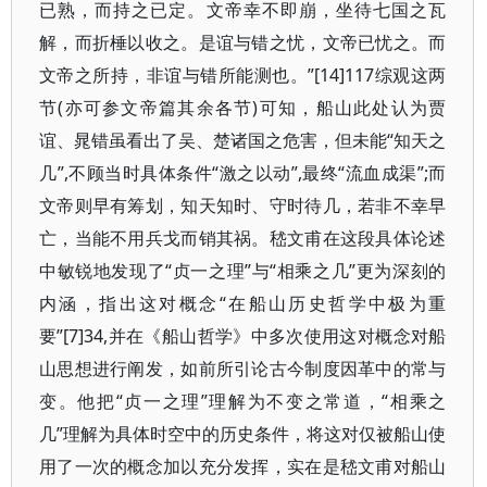
已熟，而持之已定。文帝幸不即崩，坐待七国之瓦
解，而折棰以收之。是谊与错之忧，文帝已忧之。而
文帝之所持，非谊与错所能测也。”[14]117综观这两
节(亦可参文帝篇其余各节)可知，船山此处认为贾
谊、晁错虽看出了吴、楚诸国之危害，但未能“知天之
几”,不顾当时具体条件“激之以动”,最终“流血成渠”;而
文帝则早有筹划，知天知时、守时待几，若非不幸早
亡，当能不用兵戈而销其祸。嵇文甫在这段具体论述
中敏锐地发现了“贞一之理”与“相乘之几”更为深刻的
内涵，指出这对概念“在船山历史哲学中极为重
要”[7]34,并在《船山哲学》中多次使用这对概念对船
山思想进行阐发，如前所引论古今制度因革中的常与
变。他把“贞一之理”理解为不变之常道，“相乘之
几”理解为具体时空中的历史条件，将这对仅被船山使
用了一次的概念加以充分发挥，实在是嵇文甫对船山