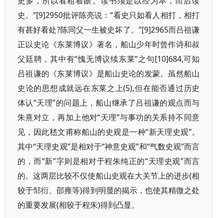
史多，所以看粗着眼。读书须是以经为本，而后读
史。”[9]2950批评陈亮说：“看史只如看人相打，相打
有甚好看处?陈同父一生被史坏了。”[9]2965而吕祖谦
正以史论《东莱博议》著名，船山少年时曾作诗和叔
父廷聘，其中有“愧无博议续东莱”之句[10]684,可知
吕祖谦的《东莱博议》是船山史论的发蒙。虽然船山
史论的思想成就远在东莱之上(5),但在能否通过历史
体认“天理”的问题上，船山继承了吕祖谦的观点而与
朱熹对立，再加上他对“天理”与事功的关系持不同意
见，因此嵇文甫称船山的史观是一种“新天理史观”。
其中“天理史观”是相对于“神意史观”和“气数史观”而言
的，而“新”字则是相对于程朱纯正的“天理史观”而言
的。这两层比较不仅使船山史观在大关节上的进步(相
较于邹衍、邵雍等)得到明显的揭示，也使其精微之处
的重要发展(相较于程朱)得到凸显。