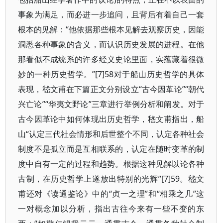
事象为满足，而必进一步追问，且背后有着自己一套
根本的见解：“他依据那些根本见解去观察历史，因能
洞悉各种事象的含义，而认识历史发展的进程。在他
那看似不成统系的许多经义史论里面，实蕴藏着很微
妙的一种历史哲学。”[7]58对于船山历史哲学的具体
表现，嵇文甫在下篇正文分别设立“古今因革论”“朝代
兴亡论”“华夷文野论”三章进行举例分析和阐发。对于
古今因革论中如何体现出历史哲学，嵇文甫指出，船
山“认定三代社会情形和后世整个不同，认定各种社会
制度不是孤立而是互相联系的，认定在随时变革的制
度中自有一定的过程和趋势。根据这种见解以论各种
古制，在历史哲学上遂放出特别的光辉”[7]59。嵇文
甫还对《读通鉴论》中的“贞一之理”和“相乘之几”这
一对概念加以分析，指出古往今来有一些不变的东