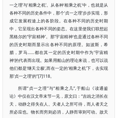
一之理’与‘相乘之机’。从各种‘相乘之机’中，也就是从
各种不同的历史条件中，那个‘贞一之理’步步实现，形
成它发展程途上的各阶段。在各种不同的历史时期
中，它呈现出各种不同的姿态。在这里使我们联想起
黑格尔的‘宇宙精神’。那‘宇宙精神’也是通过各种不同
的历史时期而显示出各种不同的原理。如波斯，希
腊，罗马……都在其一定的历史时期中作为‘宇宙精
神’的代表而出现。如果用船山的理论来说，也可以说
他们都是‘继天立极’,而在一定的‘相乘之机’下，去实现
那‘贞一之理’的”[7]118。
所谓“贞一之理”与“相乘之几”,于船山《读通鉴
论》中仅在汉文帝末节一见，原文曰：“吉凶之消长在
天，动静之得失在人。天者人之所可待，而人者天之
所必应也。物长而穷则必消，人静而审则可动。故天