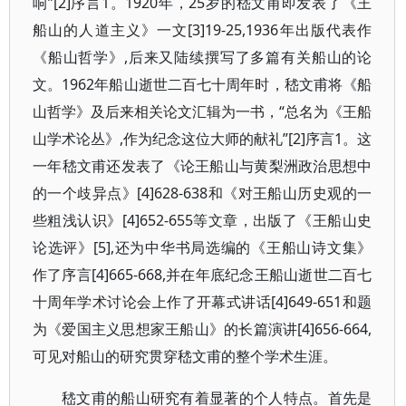
响”[2]序言1。1920年，25岁的嵇文甫即发表了《王
船山的人道主义》一文[3]19-25,1936年出版代表作
《船山哲学》,后来又陆续撰写了多篇有关船山的论
文。1962年船山逝世二百七十周年时，嵇文甫将《船
山哲学》及后来相关论文汇辑为一书，“总名为《王船
山学术论丛》,作为纪念这位大师的献礼”[2]序言1。这
一年嵇文甫还发表了《论王船山与黄梨洲政治思想中
的一个歧异点》[4]628-638和《对王船山历史观的一
些粗浅认识》[4]652-655等文章，出版了《王船山史
论选评》[5],还为中华书局选编的《王船山诗文集》
作了序言[4]665-668,并在年底纪念王船山逝世二百七
十周年学术讨论会上作了开幕式讲话[4]649-651和题
为《爱国主义思想家王船山》的长篇演讲[4]656-664,
可见对船山的研究贯穿嵇文甫的整个学术生涯。
嵇文甫的船山研究有着显著的个人特点。首先是