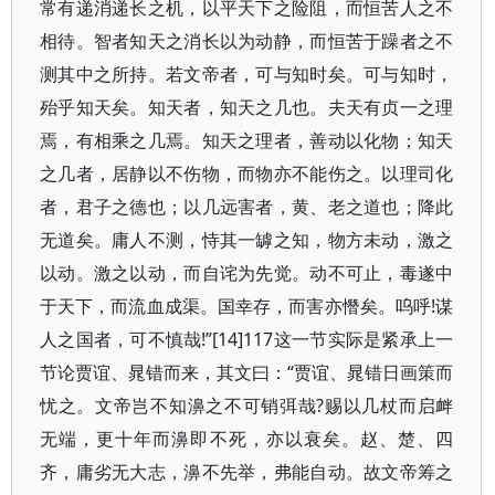
常有递消递长之机，以平天下之险阻，而恒苦人之不
相待。智者知天之消长以为动静，而恒苦于躁者之不
测其中之所持。若文帝者，可与知时矣。可与知时，
殆乎知天矣。知天者，知天之几也。夫天有贞一之理
焉，有相乘之几焉。知天之理者，善动以化物；知天
之几者，居静以不伤物，而物亦不能伤之。以理司化
者，君子之德也；以几远害者，黄、老之道也；降此
无道矣。庸人不测，恃其一罅之知，物方未动，激之
以动。激之以动，而自诧为先觉。动不可止，毒遂中
于天下，而流血成渠。国幸存，而害亦憯矣。呜呼!谋
人之国者，可不慎哉!”[14]117这一节实际是紧承上一
节论贾谊、晁错而来，其文曰：“贾谊、晁错日画策而
忧之。文帝岂不知濞之不可销弭哉?赐以几杖而启衅
无端，更十年而濞即不死，亦以衰矣。赵、楚、四
齐，庸劣无大志，濞不先举，弗能自动。故文帝筹之