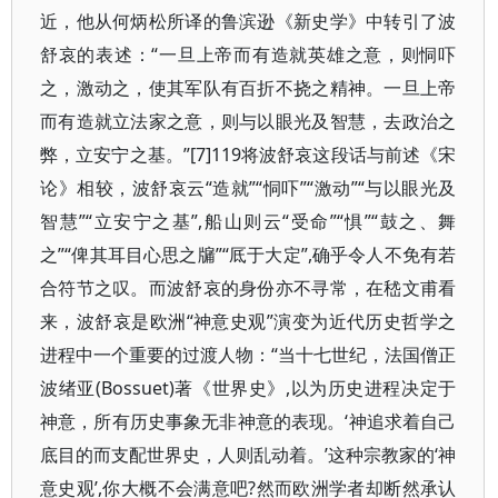
近，他从何炳松所译的鲁滨逊《新史学》中转引了波
舒哀的表述：“一旦上帝而有造就英雄之意，则恫吓
之，激动之，使其军队有百折不挠之精神。一旦上帝
而有造就立法家之意，则与以眼光及智慧，去政治之
弊，立安宁之基。”[7]119将波舒哀这段话与前述《宋
论》相较，波舒哀云“造就”“恫吓”“激动”“与以眼光及
智慧”“立安宁之基”,船山则云“受命”“惧”“鼓之、舞
之”“俾其耳目心思之牖”“厎于大定”,确乎令人不免有若
合符节之叹。而波舒哀的身份亦不寻常，在嵇文甫看
来，波舒哀是欧洲“神意史观”演变为近代历史哲学之
进程中一个重要的过渡人物：“当十七世纪，法国僧正
波绪亚(Bossuet)著《世界史》,以为历史进程决定于
神意，所有历史事象无非神意的表现。‘神追求着自己
底目的而支配世界史，人则乱动着。’这种宗教家的‘神
意史观’,你大概不会满意吧?然而欧洲学者却断然承认