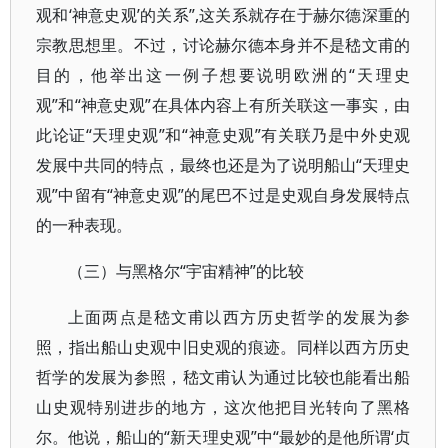
观和‘神意史观’的关系”,这关系就存在于赫尔德深重的
宗教思想里。不过，讨论赫尔德本身并不是嵇文甫的
目的，他举出这一例子想要说明欧洲的“天理史
观”和“神意史观”在具体内容上有所关联这一事实，由
此论证“天理史观”和“神意史观”有关联乃是中外史观
发展中共同的特点，最终也还是为了说明船山“天理史
观”中留有“神意史观”的尾巴不过是史观自身发展特点
的一种表现。
（三）与黑格尔“宇宙精神”的比较
上面两点是嵇文甫以西方历史哲学的发展为参
照，指出船山史观中旧史观的痕迹。同样以西方历史
哲学的发展为参照，嵇文甫认为通过比较也能看出船
山史观特别进步的地方，这次他把目光转向了黑格
尔。他说，船山的“新天理史观”中“最妙的是他所谓‘贞