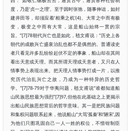
西：“如敬仁锡极云云，通贯古今，通贯各种社会制
度，乃是‘贞一之理’。至于因时张弛，随事伸诎，如封
建井田等，却须应着‘相乘之机’(4)。大常之中而有极
变，极变之中而有大常，这是船山始终一贯的宗
旨。”[7]78朝代兴亡也是如此，嵇文甫说：“历史上各
朝代的成败兴亡盛衰治乱也都不是偶然的。普通读史
者只看见许多乱纷纷起伏不定的事象，船山却在其间
看出天意或天理。而其所谓天理或天意者，又只在人
情事势上表现出来。把天理人情事势打成一片，以推
究历代治乱兴亡之故，乃成为一种特异的历史哲
学。”[7]78-79对于华夷问题，嵇文甫说“谁都知道船
山民族思想最为强烈”[7]97,但他在此基础之上更揭示
出船山民族思想背后的哲学意味。其一是把民族问题
和集权问题联系起来，他说船山“大骂‘孤秦’和‘陋宋’,因
为他们只图巩固自己一人一姓的权位，不惜钳制臣