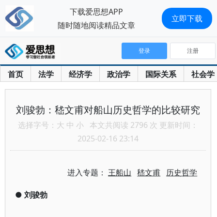
下载爱思想APP
立即下载
随时随地阅读精品文章
登录
注册
首页
法学
经济学
政治学
国际关系
社会学
刘骏勃：嵇文甫对船山历史哲学的比较研究
选择字号：
大
中
小
本文共阅读 2796 次 更新时间：
2025-02-16 23:14
进入专题：
王船山
嵇文甫
历史哲学
●
刘骏勃