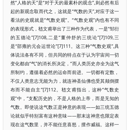
然“人格的天”是“对于天的最素朴的观念”,则必然有后
起的新观念取而代之，这就是“气数的天”,对应于这一
看法的史观就是“气数史观”。“气数史观”内也有不同
的表现形式，嵇文甫举出了三种作为代表，一是“邹衍
的五德论”[7]108,二是“董仲舒的三统论”[7]109,三
是“邵雍的元会运世论”[7]111。这三种“气数史观”,具
体说法各有不同，但共同的特点在于认为宇宙间一切
变化都由“气”的消长所决定，“而人类历史亦全为这气
所制约，遵循着必然的运命而前进。一切都有定数，
不仅人类意志无能为力，就连神圣仙佛也受其颠倒摆
布而不能自主”[7]112。嵇文甫指出，这种“气数史
观”中，“支配历史的，不是人格的上帝，而是无知的
气数。即使说这气数正是神意的表现——如三统五德
论就似乎特别富有这种意味——那末这神意也限定表
现在这气数里，并不能任意喜怒，擅作威福。这样一