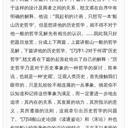
于这样的设计及两者之间的关系，嵇文甫在自序中有
明确的解释。他说：“我起初的计画，只想写一本‘船
山历史哲学’。但是想讲他的历史哲学，就不得不对于
他一般的哲学见解先有相当的认识。……因此我只好
把题目放宽，分成上下两篇，上篇讲船山一般的哲学
见解，下篇讲他的历史哲学。”[7]序1-2对于何谓“历史
哲学”,嵇文甫在下篇的起首处给出了自己的解释：“历
史哲学乃是对于历史事象的一种哲学的探讨，简单
说，也就是一种‘史观’。泛观人类历史，首先接触我们
眼帘的，只是乱纷纷不相连属的一丛事象。倘若你不
以知道和记得这些事象为满足，而一定要进一步地去
追求：其内在的关系，其发展的动力，其所指示的意
义，其所遵循的法则，这就牵引出历史哲学的问题
了。”[7]58船山史论(除《读通鉴论》和《宋论》外也
包括船山经学著作中的议论)的特点，正在不以表面的