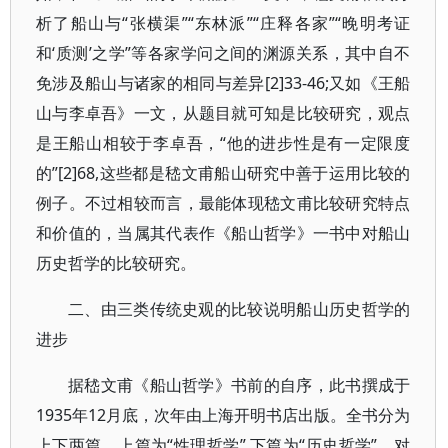
析了船山与“张横渠”“东林派”“庄释各家”“晚明考证
和‘质测’之学”等各家学问之间的渊源关系，其中自不
免涉及船山与诸家的相同与差异[2]33-46;又如《王船
山与李卓吾》一文，从题目就可知是比较研究，观点
是王船山相较于李卓吾，“他的进步性是有一定限度
的”[2]68,这些都是嵇文甫船山研究中善于运用比较的
例子。不过相较而言，最能体现嵇文甫比较研究特点
和价值的，当属其代表作《船山哲学》一书中对船山
历史哲学的比较研究。
二、由三类传统史观的比较说明船山历史哲学的
进步
据嵇文甫《船山哲学》书前的自序，此书撰成于
1935年12月底，次年由上海开明书店出版。全书分为
上下两篇，上篇为“性理哲学”,下篇为“历史哲学”。对