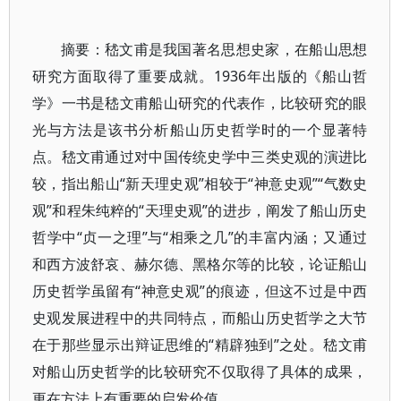
摘要：嵇文甫是我国著名思想史家，在船山思想
研究方面取得了重要成就。1936年出版的《船山哲
学》一书是嵇文甫船山研究的代表作，比较研究的眼
光与方法是该书分析船山历史哲学时的一个显著特
点。嵇文甫通过对中国传统史学中三类史观的演进比
较，指出船山“新天理史观”相较于“神意史观”“气数史
观”和程朱纯粹的“天理史观”的进步，阐发了船山历史
哲学中“贞一之理”与“相乘之几”的丰富内涵；又通过
和西方波舒哀、赫尔德、黑格尔等的比较，论证船山
历史哲学虽留有“神意史观”的痕迹，但这不过是中西
史观发展进程中的共同特点，而船山历史哲学之大节
在于那些显示出辩证思维的“精辟独到”之处。嵇文甫
对船山历史哲学的比较研究不仅取得了具体的成果，
更在方法上有重要的启发价值。