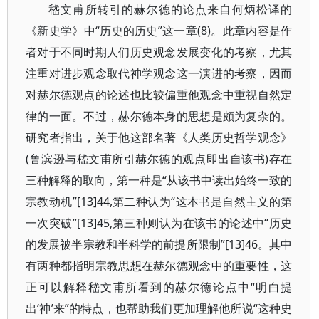
嵇文甫所转引的赫尔德的论点来自何炳松译的
《新史学》中“历史的历史”这一章(8)。此章内容是作
者对于不同时期人们历史观念发展变化的考察，尤其
注重对进步观念取代神学观念这一演进的考察，因而
对赫尔德观点的论述也比较偏重他观念中重视自然定
律的一面。不过，赫尔德本身的思想是颇为复杂的。
研究者指出，关于他这部名著《人类历史哲学观念》
(鲁滨逊与嵇文甫所引赫尔德的观点即出自该书)存在
三种解释的取向，第一种是“从该书中读出始终一致的
宗教动机”[13]44,第二种认为“这本书是自然主义的第
一次突破”[13]45,第三种则认为在该书的论述中“历史
的发展被半宗教和半科学的前提所限制”[13]46。其中
有两种都指明宗教思想在赫尔德观念中的重要性，这
正可以解释嵇文甫所看到的赫尔德论点中“明白提
出‘神’来”的特点，也帮助我们更加理解他所说“这种史