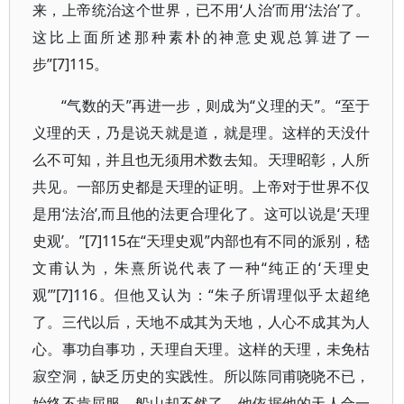
来，上帝统治这个世界，已不用‘人治’而用‘法治’了。
这比上面所述那种素朴的神意史观总算进了一
步”[7]115。
“气数的天”再进一步，则成为“义理的天”。“至于
义理的天，乃是说天就是道，就是理。这样的天没什
么不可知，并且也无须用术数去知。天理昭彰，人所
共见。一部历史都是天理的证明。上帝对于世界不仅
是用‘法治’,而且他的法更合理化了。这可以说是‘天理
史观’。”[7]115在“天理史观”内部也有不同的派别，嵇
文甫认为，朱熹所说代表了一种“纯正的‘天理史
观’”[7]116。但他又认为：“朱子所谓理似乎太超绝
了。三代以后，天地不成其为天地，人心不成其为人
心。事功自事功，天理自天理。这样的天理，未免枯
寂空洞，缺乏历史的实践性。所以陈同甫哓哓不已，
始终不肯屈服。船山却不然了。他依据他的天人合一