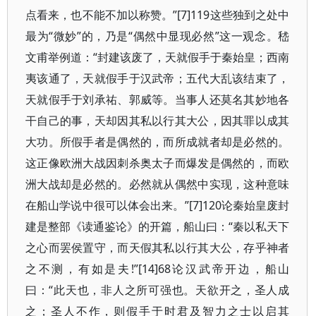
点看来，也不能不加以称赞。”[7]119这些独到之处中
最为“微妙”的，乃是“偶然中显现必然”这一观念。嵇
文甫举例道：“封建该废了，天就假手于秦始皇；西南
夷该通了，天就假手于汉武帝；五代大乱该结束了，
天就假手于刘承祐、郭威等。当事人还莫名其妙地各
干自己的事，天却因其私以行其大公，因其罪以成其
大功。所假手者是偶然的，而所成就者却是必然的。
这正像欧洲大战因刺杀奥太子而爆发是偶然的，而欧
洲大战却是必然的。必然就从偶然中实现，这种意味
在船山学说中很可以体会出来。”[7]120论秦始皇废封
建是整部《读通鉴论》的开篇，船山曰：“秦以私天下
之心而罢侯置守，而天假其私以行其大公，存乎神者
之不测，有如是夫!”[14]68论汉武帝开边，船山
曰：“此天也，非人之所可强也。天欲开之，圣人成
之；圣人不作，则假手于时君及智力之士以启其