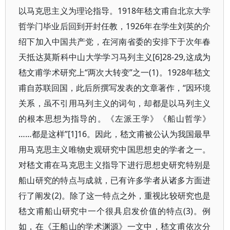
以马克思主义为理论指导。1918年嵇文甫自北京大学
哲学门毕业后回到开封任教，1926年在学生刘英的介
绍下加入中国共产党，在河南省委的安排下于次年春
天抵达莫斯科中山大学学习马列主义[6]28-29,这成为
嵇文甫学术研究上“两次大转变”之一(1)。1928年嵇文
甫自苏联回国，此后所撰写发表的文章著作，“因环境
关系，虽不引用马列主义的词句，却都是以马列主义
的根本思想为指导的。《左派王学》《船山哲学》
……都是这样”[1]16。因此，嵇文甫被公认为我国最早
用马克思主义唯物史观研究中国思想史的学者之一。
对嵇文甫在马克思主义指导下进行思想史研究特别是
船山研究的特点与成就，已有许多学者从诸多方面进
行了阐发(2)。除了这一特点之外，重视比较研究也是
嵇文甫船山研究中一个很具启发价值的特点(3)。例
如，在《王船山的学术渊源》一文中，嵇文甫依次分