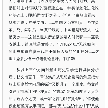
民，削弱中国，而因以溃决华夷的大防”[7]99。其二
是把船山对“夷狄”的蔑视建立在一种类似文化进化论
的基础上，即所谓“文野之分”。他说：“由船山看来，
华夷之别，在乎文野。……中国之为文明人，乃在黄
帝、尧、舜以后。当黄帝以前，中国也是野蛮人，也
是夷狄——这就是世人所羡慕的羲农时代呀——至羲
农以上，简直就是禽兽了。”[7]102-103“无论如何，
船山总知道唐虞三代并不像后人所想的那样好……这
里面总多少含一点进化论意味。”[7]105
从以上三个方面对船山历史哲学进行具体分析
后，嵇文甫更作一章“总结”,从思想史发展的角度把对
船山历史哲学问题的探讨又提升了一个维度。嵇文甫
引述了司马迁“作《史记》的志愿”,即著名的“究天人之
际，通古今之变，成一家之言”,并特别指出，“假使他
仅止是‘整齐故事’而已，那与‘天人之故’什么相干?又成