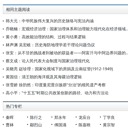
相同主题阅读
韩大元：中华民族伟大复兴的历史脉络与宪法内涵
乔晓楠：宏观经济治理：国家治理体系和治理能力现代化
黄小勇：高效能治理的结构、过程与结果逻辑
林声渊 吴宏岐：历史海防地理学若干理论问题刍议
张安：从不甘的挑战者到被动的获益者——阿富汗与
蔡文成：论人民代表大会制度与国家治理现代化
吴晓亮 赵珍理：国家化视域下的房捐及云南征管(1912-1949)
黄国信：清王朝的海洋观及其海疆治理逻辑
张雪娇 徐韵然：印度曼尼普尔族群“分治”的殖民遗产考察
高小平：“十五五”时期公共政策创新的路径、动力和方法论
热门专栏
秦晖
陈行之
郑永年
龙应台
丁学良
曹林
鄢烈山
傅国涌
陈嘉映
黄宗智