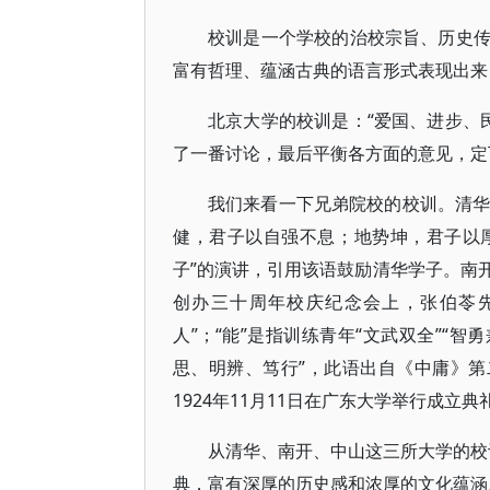
校训是一个学校的治校宗旨、历史
富有哲理、蕴涵古典的语言形式表现出来
北京大学的校训是：“爱国、进步、民
了一番讨论，最后平衡各方面的意见，定
我们来看一下兄弟院校的校训。清华
健，君子以自强不息；地势坤，君子以厚
子”的演讲，引用该语鼓励清华学子。南开
创办三十周年校庆纪念会上，张伯苓先生
人”；“能”是指训练青年“文武双全”“
思、明辨、笃行”，此语出自《中庸》第
1924年11月11日在广东大学举行成立
从清华、南开、中山这三所大学的校训
典，富有深厚的历史感和浓厚的文化蕴涵