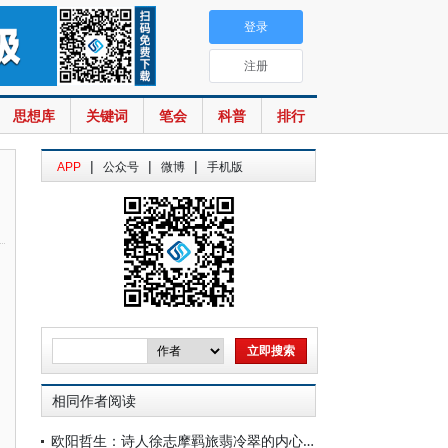
登录
注册
思想库
关键词
笔会
科普
排行
|
|
|
APP
公众号
微博
手机版
相同作者阅读
欧阳哲生：诗人徐志摩羁旅翡冷翠的内心独白——新发现的徐志摩致胡适三封英文佚信