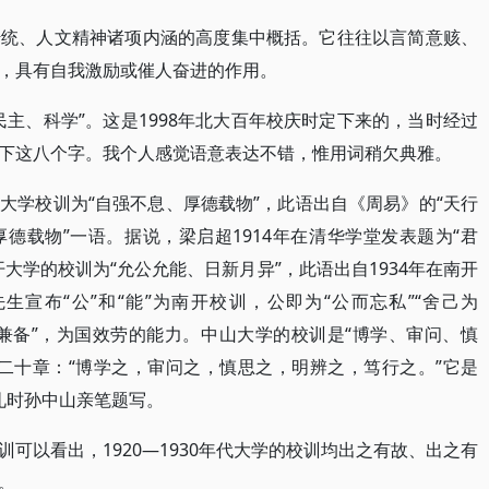
传统、人文精神诸项内涵的高度集中概括。它往往以言简意赅、
，具有自我激励或催人奋进的作用。
主、科学”。这是1998年北大百年校庆时定下来的，当时经过
下这八个字。我个人感觉语意表达不错，惟用词稍欠典雅。
大学校训为“自强不息、厚德载物”，此语出自《周易》的“天行
德载物”一语。据说，梁启超1914年在清华学堂发表题为“君
大学的校训为“允公允能、日新月异”，此语出自1934年在南开
宣布“公”和“能”为南开校训，公即为“公而忘私”“舍己为
智勇兼备”，为国效劳的能力。中山大学的校训是“博学、审问、慎
二十章：“博学之，审问之，慎思之，明辨之，笃行之。”它是
典礼时孙中山亲笔题写。
可以看出，1920—1930年代大学的校训均出之有故、出之有
。