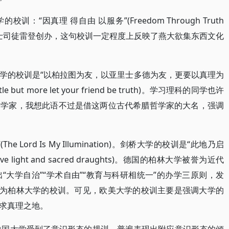
“因真理 得自由 以服务”(Freedom Through Truth
新教传教士司徒雷登创办，这句校训一定程度上反映了燕大欲集东西文化
学的校训是“以柏拉图为友，以亚里士多德为友，更要以真理为
istotle but more let your friend be truth)。学习理科的同学也许
哲学家，我想此语不过是借这两位古代希腊哲学家的大名，强调
Lord Is My Illumination)。剑桥大学的校训是“此地乃启
ive light and sacred draughts)。德国的柏林大学被誉为近代
大学自治”“学术自由”“教育与科研相统一”的办学三原则，发
成为柏林大学的校训。可见，欧美大学的校训主要是强调大学的
求真理之地。