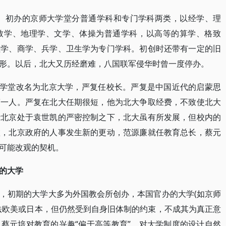
开学。初办的京师大学堂分普通学科和专门学科两类，以经学、理
致学、地理学、文学、体操为普通学科，以高等的算学、格致
程学、商学、兵学、卫生学为专门学科。初创时还带有一定的旧
形。以后，北大又历经磨难，八国联军侵华时曾一度停办。
师大学堂改名为北京大学，严复任校长。严复是中国近代的启蒙思
第一人。严复在北大任期很短，他为北大争取经费，不致使北大
于北京处于袁世凯的严密控制之下，北大虽有所发展，但校内的
败，北京政府的人事发生新的更动，范源廉就任教育总长，蔡元
可能改观的契机。
的大学
，初期的大学大多为外国教会所创办，本国官办的大学(如京师
法欧美或日本，但仍然受到自身旧体制的约束，不成其为真正意
蔡元培对教育的兴趣“偏于高等教育”，对大学制度的设计自然