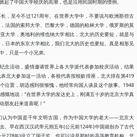
掀起了中国大学校庆的高潮，也是沿用民国时期的惯例。
长，至今不过121周年。在世界大学中，不要说与欧洲那些古
学，法国的索邦大学、巴黎大学，德国的柏林大学，俄罗斯的莫
利亚大学，奥地利的维也纳大学相比，北大的历史要短，就是与
学，日本的东京大学相比，我们北大的历史也要短。真是相形见
中，只是一个小兄弟。
周年纪念活动，盛情邀请世界上各大学派代表参加校庆活动，结果
表北大参加这一活动，各校代表按校龄排座，北大排在第419
个位置，胡适感到很惭愧，他经常向国人谈及这个故事。1948
适感慨地说：“在世界大学的发达史上，刚满五十岁的北京大学真
动朋友赶来道喜呢！”
们认为中国是千年文明古国，作为中国大学的老大——北京大
。早在西汉汉武帝元朔五年(公元前124年)中国就创办了古代
元278年)设立了国子监，也可以说是那时的高等教育机构，北