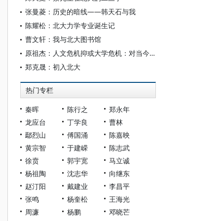
张曼菱：历史的暗线——韩天石与我
陈耀松：北大力学专业诞生记
曹文轩：我与北大图书馆
原祖杰：人文危机抑或大学危机：对当今世界人文学科危机的历史反思与前景展望
郑克晟：初入北大
热门专栏
秦晖
陈行之
郑永年
龙应台
丁学良
曹林
鄢烈山
傅国涌
陈嘉映
黄宗智
于建嵘
陈志武
徐贲
郭宇宽
马立诚
杨祖陶
沈志华
向继东
赵汀阳
戴建业
李昌平
张鸣
杨奎松
王海光
周濂
杨鹏
邓晓芒