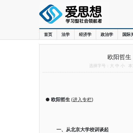
首页
法学
经济学
政治学
国际
欧阳哲生
选择字号：
大
中
小
本文
●
欧阳哲生
(
进入专栏
)
一、从北京大学校训谈起