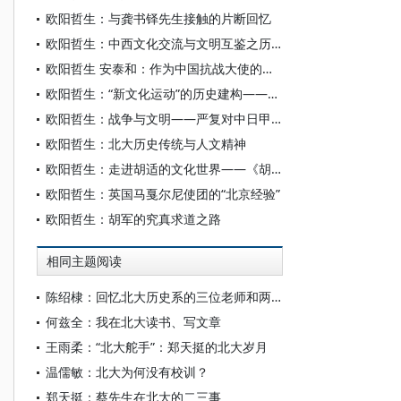
欧阳哲生：与龚书铎先生接触的片断回忆
欧阳哲生：中西文化交流与文明互鉴之历史启示录
欧阳哲生 安泰和：作为中国抗战大使的胡适形象——以《纽约时报》《华盛顿邮报》的报道为文本的讨论
欧阳哲生：“新文化运动”的历史建构——一个概念的历史追溯与探寻
欧阳哲生：战争与文明——严复对中日甲午战争的省思
欧阳哲生：北大历史传统与人文精神
欧阳哲生：走进胡适的文化世界——《胡适年谱新编》前言
欧阳哲生：英国马戛尔尼使团的“北京经验”
欧阳哲生：胡军的究真求道之路
相同主题阅读
陈绍棣：回忆北大历史系的三位老师和两位同学
何兹全：我在北大读书、写文章
王雨柔：“北大舵手”：郑天挺的北大岁月
温儒敏：北大为何没有校训？
郑天挺：蔡先生在北大的二三事