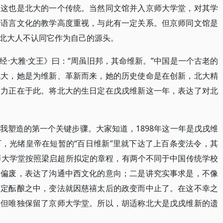
，这也是北大的一个传统。当然同文馆并入京师大学堂，对其学
方语言文化的教学高度重视，与此有一定关系。但京师同文馆是
北大人不认同它作为自己的源头。
·大雅·文王》曰：“周虽旧邦，其命维新。”中国是一个古老的
北大，她是为维新、革新而来，她的历史使命是在创新，北大精
命力正在于此。将北大的生日定在戊戌维新这一年，表达了对北
我塑造的第一个关键步骤。大家知道，1898年这一年是戊戌维
，光绪皇帝在短暂的“百日维新”里就下达了上百条变法令，其
师大学堂按照梁启超所拟定的章程，有两个不同于中国传统学校
得偏废，表达了沟通中西文化的意向；二是讲究实事求是，不像
议定酝酿之中，变法就因慈禧太后的政变而中止了。在这不幸之
，但唯独保留了京师大学堂。所以，胡适称北大是戊戌维新的遗