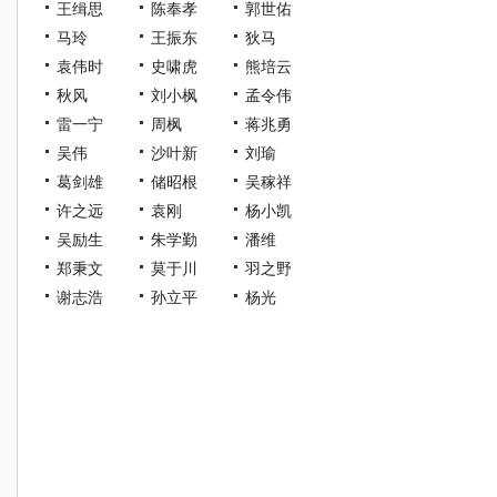
王缉思
陈奉孝
郭世佑
马玲
王振东
狄马
袁伟时
史啸虎
熊培云
秋风
刘小枫
孟令伟
雷一宁
周枫
蒋兆勇
吴伟
沙叶新
刘瑜
葛剑雄
储昭根
吴稼祥
许之远
袁刚
杨小凯
吴励生
朱学勤
潘维
郑秉文
莫于川
羽之野
谢志浩
孙立平
杨光