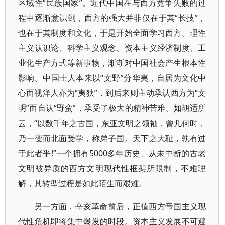
区域性“民族国家”。近代中国在与西方竞争失败的过
程中逐渐意识到，西方的强大并非仅在于其“长技”，
也在于其制度和文化，于是开始全面学习西方。理性
主义认识论、科学主义观念、资本主义经济制度、工
业化生产方式等新事物，渐渐对中国社会产生根本性
影响。中国士人本来以“文野”分华夷，自居为文化中
心而视洋人亦为“夷狄”，到后来则主动承认西方为“文
明”而自认“野蛮”，承受了极大的精神苦难。如胡适所
云，“以数千年之古国，东亚文明之领袖，曾几何时，
乃一变而北面受学，称弟子国。天下之大耻，孰有过
于此者乎!”一个拥有5000多年历史、从未中断的古老
文明被异质的西方文明现代性框架所限制，不难理
解，其转型过程是如此陌生而艰难。
另一方面，辛亥革命前后，正值西方帝国主义现
代性危机即将集中爆发的时段。资本主义发展不可避