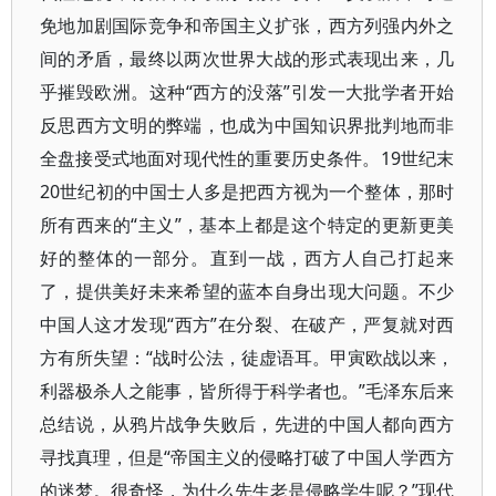
免地加剧国际竞争和帝国主义扩张，西方列强内外之
间的矛盾，最终以两次世界大战的形式表现出来，几
乎摧毁欧洲。这种“西方的没落”引发一大批学者开始
反思西方文明的弊端，也成为中国知识界批判地而非
全盘接受式地面对现代性的重要历史条件。19世纪末
20世纪初的中国士人多是把西方视为一个整体，那时
所有西来的“主义”，基本上都是这个特定的更新更美
好的整体的一部分。直到一战，西方人自己打起来
了，提供美好未来希望的蓝本自身出现大问题。不少
中国人这才发现“西方”在分裂、在破产，严复就对西
方有所失望：“战时公法，徒虚语耳。甲寅欧战以来，
利器极杀人之能事，皆所得于科学者也。”毛泽东后来
总结说，从鸦片战争失败后，先进的中国人都向西方
寻找真理，但是“帝国主义的侵略打破了中国人学西方
的迷梦。很奇怪，为什么先生老是侵略学生呢？”现代