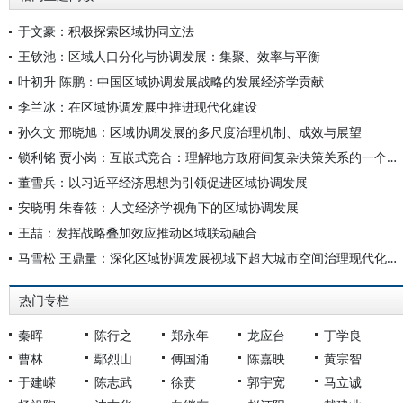
于文豪：积极探索区域协同立法
王钦池：区域人口分化与协调发展：集聚、效率与平衡
叶初升 陈鹏：中国区域协调发展战略的发展经济学贡献
李兰冰：在区域协调发展中推进现代化建设
孙久文 邢晓旭：区域协调发展的多尺度治理机制、成效与展望
锁利铭 贾小岗：互嵌式竞合：理解地方政府间复杂决策关系的一个新视角
董雪兵：以习近平经济思想为引领促进区域协调发展
安晓明 朱春筱：人文经济学视角下的区域协调发展
王喆：发挥战略叠加效应推动区域联动融合
马雪松 王鼎量：深化区域协调发展视域下超大城市空间治理现代化的内在机理与实现路径
热门专栏
秦晖
陈行之
郑永年
龙应台
丁学良
曹林
鄢烈山
傅国涌
陈嘉映
黄宗智
于建嵘
陈志武
徐贲
郭宇宽
马立诚