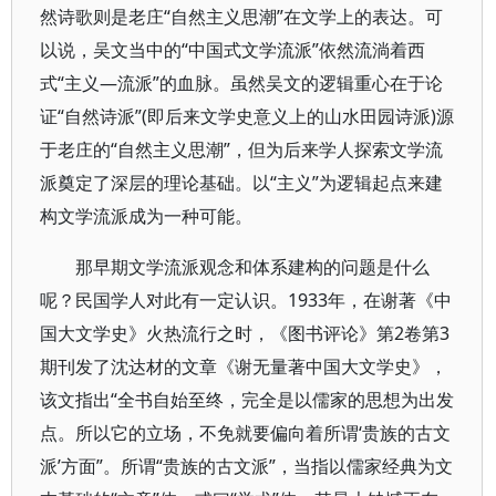
然诗歌则是老庄“自然主义思潮”在文学上的表达。可
以说，吴文当中的“中国式文学流派”依然流淌着西
式“主义—流派”的血脉。虽然吴文的逻辑重心在于论
证“自然诗派”(即后来文学史意义上的山水田园诗派)源
于老庄的“自然主义思潮”，但为后来学人探索文学流
派奠定了深层的理论基础。以“主义”为逻辑起点来建
构文学流派成为一种可能。
那早期文学流派观念和体系建构的问题是什么
呢？民国学人对此有一定认识。1933年，在谢著《中
国大文学史》火热流行之时，《图书评论》第2卷第3
期刊发了沈达材的文章《谢无量著中国大文学史》，
该文指出“全书自始至终，完全是以儒家的思想为出发
点。所以它的立场，不免就要偏向着所谓‘贵族的古文
派’方面”。所谓“贵族的古文派”，当指以儒家经典为文