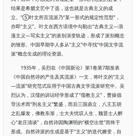
结果是希腊文艺中了选，这也就是古典主义的成
立。”⑤叶文所言流派乃“某一形式的规定性范型”，
亦即“主义”。叶文在西方语境中勾勒出“古典主义—浪
漫主义—写实主义”的派别演变轨迹，形成了派别概念
的雏形。中国早期学人多从“主义”中寻找“中国文学流
派”概念生成的理论资源。
1935年，吴烈在《中国新论》第1卷第7期发表
《中国自然诗的产生及其流派》一文，将叶文的“主义
—流派”研究范式应用于中国古典文学流派研究中。吴
烈认为，汉儒的训诂经学形成了“儒教主义”，曹操倡
导法术而“刑名主义”繁盛，而后三国鼎立，八王五胡
之乱爆发，佛教东渐，士大夫忧叹人生，魏晋士人醉
心“老庄清谈”，自然诗因陶渊明的“横空出世”而终于
形成。自然诗派的生成是基于“主义”的迭代嬗变，自