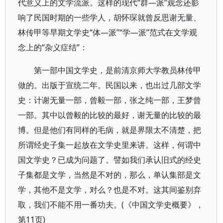
代意义上的文学流派。这样的现代“群—派”观念还影
响了民国时期的一些学人，胡怀琛就曾反思谢无量、
林传甲等早期文学史“体—派”“学—派”范式在文学观
念上的“杂义症结”：
第一部中国文学史，是前清京师大学教员林传甲
做的。出版于宣统二年。民国以来，也出过几部文学
史：计谢无量一部，曾毅一部，张之纯一部，王梦曾
一部。其中以曾毅的比较的最好，谢无量的比较的最
博。但是他们有同样的毛病，就是界限太不清楚，把
所谓经史子集一起放在文学史里来讲。这样，何谓中
国文学史？已成为问题了。譬如我们承认旧式的经史
子集都是文学，当然是不对的，那么，单认集部是文
学，其他不是文学，对么？也是不对。这其间鉴别弃
取，我们不能不用一番功夫。(《中国文学史概要》，
第11页)