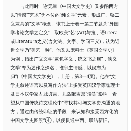
与此同时，谢无量《中国大文学史》又参酌西方
以“情感”“艺术”为本位的“纯文学”元素，形成广、狭二
义兼具的“文学”概念。该书上册卷一第二节题为“外国
学者论文学之定义”，取欧美“艺”(Art)与拉丁语Litera
或Literatura之义(含文法、文字、学问三义)，认为近
世文学乃“美艺一种”。他又以庞科士《英国文学史》
为例，指出广义文学“兼包字义，统文书之属”，狭义
文学“专为述作之殊名，惟宗主情感，以娱志为
归”(《中国大文学史》，上册，第3—4页)。他在“文
学史叙述语言以及写作方法”上多受英国汉学家翟理士
及日本汉学家占城贞吉、儿岛献吉郎“浸染”影响，希
望从中国传统诗文理论中“寻找其可与文学史沟通的地
方，通过由传统印证的手段，来认知和接受西方化的
中国文学史图景”④，以便贯通中西、联结新旧。