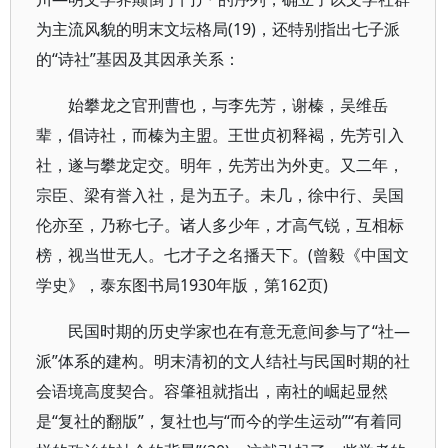
为主流风貌的明末文坛格局(19)，还特别指出七子派
的“诗社”基因及其因承关系：
始攀龙之官刑曹也，与李先芳，谢榛，吴维岳
辈，倡诗社，而榛为主盟。王世贞初释褐，先芳引入
社，遂与攀龙定交。明年，先芳出为外吏。又二年，
宗臣、梁有誉入社，是为五子。未几，徐中行、吴国
伦亦至，乃称七子。诸人多少年，才高气锐，互相标
榜，视当世无人。七才子之名播天下。(曾毅《中国文
学史》，泰东图书局1930年版，第162页)
民国时期的历史学家也在有意无意间参与了“社—
派”体系的建构。明末清初的文人结社与民国时期的社
会语境高度契合。容肇祖就指出，南社的崛起显然
是“复社的翻版”，复社也与“而今的学生运动”“有着同