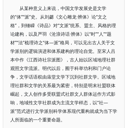
从某种意义上来说，中国文学发展史是文学
的“体”“派”史。从刘勰《文心雕龙·辨体》论“文之
格”，到锺嵘《诗品》对“文派”统系、盟主、风格的理
论建构，以及严羽《沧浪诗话·辨体》以“时”“人”“题
材”“法”梳理诗之“体—派”格局，可以见出古人关于文
学派别的逻辑演进和体系建构的理论自觉。至宋人吕
本中作《江西诗社宗派图》，古人始以区域地理社群
观照文学流派。明代以后，囿于科举功利和门户论
争，文学话语权由庙堂文学下沉到社群文学。区域地
理社群和文学的关系最为紧密，特别是明末社盟联体
崛起，文人创作多受联盟式社群文人群体运作方式影
响，地域性文学社群成为主流文学样态，以“社—
派”范式进行文学派别科学体系现代重构就成为当下学
人所面临的一个重要命题。