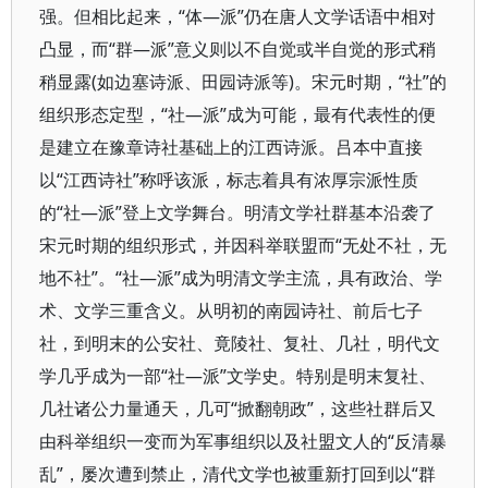
强。但相比起来，“体—派”仍在唐人文学话语中相对
凸显，而“群—派”意义则以不自觉或半自觉的形式稍
稍显露(如边塞诗派、田园诗派等)。宋元时期，“社”的
组织形态定型，“社—派”成为可能，最有代表性的便
是建立在豫章诗社基础上的江西诗派。吕本中直接
以“江西诗社”称呼该派，标志着具有浓厚宗派性质
的“社—派”登上文学舞台。明清文学社群基本沿袭了
宋元时期的组织形式，并因科举联盟而“无处不社，无
地不社”。“社—派”成为明清文学主流，具有政治、学
术、文学三重含义。从明初的南园诗社、前后七子
社，到明末的公安社、竟陵社、复社、几社，明代文
学几乎成为一部“社—派”文学史。特别是明末复社、
几社诸公力量通天，几可“掀翻朝政”，这些社群后又
由科举组织一变而为军事组织以及社盟文人的“反清暴
乱”，屡次遭到禁止，清代文学也被重新打回到以“群