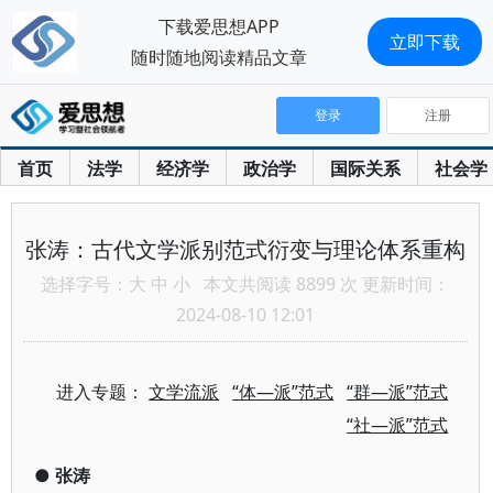
下载爱思想APP
立即下载
随时随地阅读精品文章
登录
注册
首页
法学
经济学
政治学
国际关系
社会学
张涛：古代文学派别范式衍变与理论体系重构
选择字号：
大
中
小
本文共阅读 8899 次 更新时间：
2024-08-10 12:01
进入专题：
文学流派
“体—派”范式
“群—派”范式
“社—派”范式
●
张涛