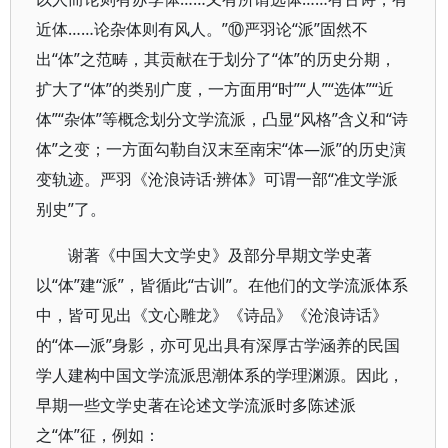
近体……论杂体则有风人。”⑩严羽论“派”固然不
出“体”之范畴，其贡献在于划分了“体”的历史分期，
扩大了“体”的类别广度，一方面用“时”“人”“选体”“近
体”“杂体”等概念划分文学流派，凸显“风格”含义和“诗
体”之变；一方面勾勒自汉末至南宋“体—派”的历史演
变轨迹。严羽《沧浪诗话·辨体》可谓一部“准文学派
别史”了。
谢著《中国大文学史》及部分早期文学史著
以“体”建“派”，皆循此“古训”。在他们的文学流派体系
中，皆可见出《文心雕龙》《诗品》《沧浪诗话》
的“体—派”身影，亦可见出具有深厚古学涵养的民国
学人建构中国文学流派思潮体系的学理渊源。因此，
早期一些文学史著在论述文学流派时多陈述派
之“体”征，例如：