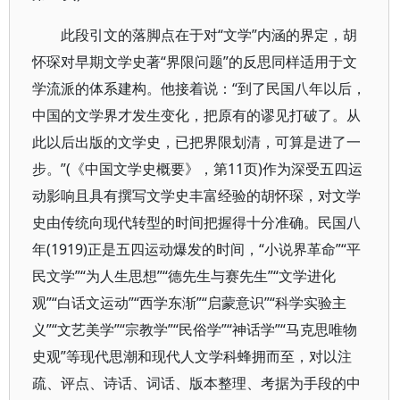
此段引文的落脚点在于对“文学”内涵的界定，胡
怀琛对早期文学史著“界限问题”的反思同样适用于文
学流派的体系建构。他接着说：“到了民国八年以后，
中国的文学界才发生变化，把原有的谬见打破了。从
此以后出版的文学史，已把界限划清，可算是进了一
步。”(《中国文学史概要》，第11页)作为深受五四运
动影响且具有撰写文学史丰富经验的胡怀琛，对文学
史由传统向现代转型的时间把握得十分准确。民国八
年(1919)正是五四运动爆发的时间，“小说界革命”“平
民文学”“为人生思想”“德先生与赛先生”“文学进化
观”“白话文运动”“西学东渐”“启蒙意识”“科学实验主
义”“文艺美学”“宗教学”“民俗学”“神话学”“马克思唯物
史观”等现代思潮和现代人文学科蜂拥而至，对以注
疏、评点、诗话、词话、版本整理、考据为手段的中