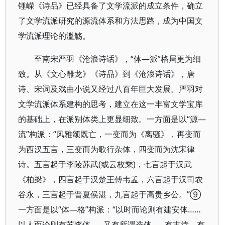
锺嵘《诗品》已经具备了文学流派的成立条件，确立
了文学流派研究的源流体系和方法思路，成为中国文
学流派理论的滥觞。
至南宋严羽《沧浪诗话》，“体—派”格局更为细
致。从《文心雕龙》《诗品》到《沧浪诗话》，唐
诗、宋词及戏曲小说又经过八百年巨大发展。严羽对
文学流派体系建构的思考，建立在这一丰富文学宝库
的基础上，在派别体类上更显细致。一方面是以“源—
流”构派：“风雅颂既亡，一变而为《离骚》，再变而
为西汉五言，三变而为歌行杂体，四变而为沈宋律
诗。五言起于李陵苏武(或云枚乘)，七言起于汉武
《柏梁》，四言起于汉楚王傅韦孟，六言起于汉司农
谷永，三言起于晋夏侯湛，九言起于高贵乡公。”⑨
一方面是以“体—格”构派：“以时而论则有建安体……
以人而论则有苏李体……又有所谓选体……有古诗，有