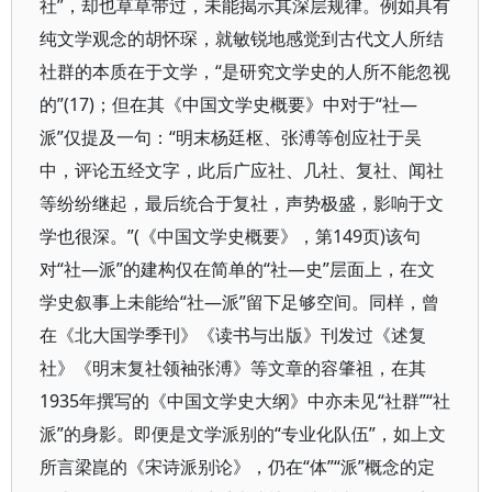
社”，却也草草带过，未能揭示其深层规律。例如具有
纯文学观念的胡怀琛，就敏锐地感觉到古代文人所结
社群的本质在于文学，“是研究文学史的人所不能忽视
的”(17)；但在其《中国文学史概要》中对于“社—
派”仅提及一句：“明末杨廷枢、张溥等创应社于吴
中，评论五经文字，此后广应社、几社、复社、闻社
等纷纷继起，最后统合于复社，声势极盛，影响于文
学也很深。”(《中国文学史概要》，第149页)该句
对“社—派”的建构仅在简单的“社—史”层面上，在文
学史叙事上未能给“社—派”留下足够空间。同样，曾
在《北大国学季刊》《读书与出版》刊发过《述复
社》《明末复社领袖张溥》等文章的容肇祖，在其
1935年撰写的《中国文学史大纲》中亦未见“社群”“社
派”的身影。即便是文学派别的“专业化队伍”，如上文
所言梁崑的《宋诗派别论》，仍在“体”“派”概念的定