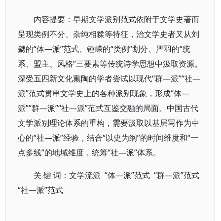
内容提要：早期文学派别范式依附于文学史著而
呈现类例不分、杂纯相糅等特征，治文学史者又从刘
勰的“体—派”范式、锺嵘的“类例”划分、严羽的“统
系、盟主、风格”三要素等传统诗学思想中汲取资源。
深受五四新文化熏陶的学者尝试以现代“群—派”“社—
派”范式贯串文学史上的各种派别现象，形成“体—
派”“群—派”“社—派”范式互鉴交融的局面。中国古代
文学派别理论体系的重构，需要汲取以基层写作为中
心的“社—派”经验，结合“以史为纲”的时间维度和“一
点多线”的地域维度，统筹“社—派”体系。
关 键 词：文学流派 “体—派”范式 “群—派”范式
“社—派”范式