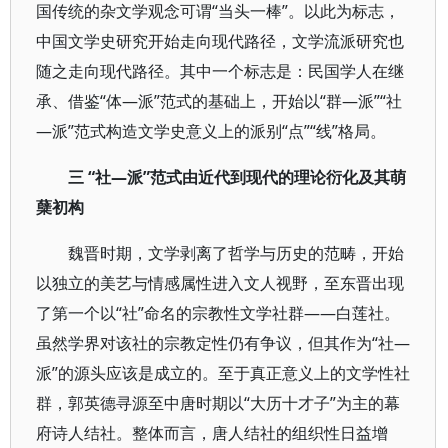
国传统的杂文学观念可谓“当头一棒”。以此为标志，
中国文学史研究开始走向现代路径，文学流派研究也
随之走向现代路径。其中一个标志是：民国学人在继
承、借鉴“体—派”范式的基础上，开始以“群—派”“社
—派”范式构造文学史意义上的派别“点”“线”格局。
三 “社—派”范式由近代到现代的理论衍化及其萌
蘖初构
魏晋时期，文学剥离了哲学与历史的范畴，开始
以独立的美艺与情感属性进入文人视野，至东晋出现
了第一个以“社”命名的宗教性文学社群——白莲社。
虽然学界对该社的宗教定性仍有争议，但其作为“社—
派”的源头应该是成立的。至于真正意义上的文学性社
群，郭英德寻源至中唐时期以“大历十才子”为主的幕
府诗人结社。整体而言，唐人结社的组织性日益增