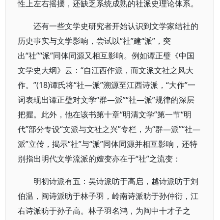
性上左右摇摆，还缺乏系统成熟的社派史理论体系。
还有一些文学史研究者开始认识到文学家结社的
历史事实与文学影响，尝试以“社”建“派”，突
出“社”“派”同体同源又相互影响。例如谭正璧《中国
文学史大纲》云：“自江西作派，而文派文社之风大
作。”(18)谭氏将“社—派”溯源至江西诗派，“大作”一
词表现出谭正璧对文学“群—派”“社—派”规律的深层
把握。此外，他在该书第十章“明清文学”第一节“明
代”部分专设“文派与文社之兴”专栏，为“群—派”“社—
派”立传，揭示“社”与“派”同体同源并相互影响，还特
别指出明代文学流派的嬗变亦在于“社”之流变：
明初诗派有五：吴诗派昉于高启，越诗派昉于刘
伯温，闽诗派昉于林子羽，岭南诗派昉于孙仲衍，江
右诗派昉于孙子高。林子羽名鸿，为闽中十才子之