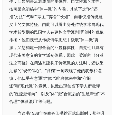
作，凸显的是流派成员的集体性、自觉性和艺术性。
按照梁崑初稿中“体—派”的内涵，其笔下之“体”还
指“方法”“气味”“宗主”“弃舍”“长短”，而非仅指传统意
义上的文体特征。由此可以看出身处传统学术向现代
学术转型期的民国学人在建构文学派别理论时的犹豫
徘徊：他们既想从传统诗学思想中汲取“体—派”资
源，又想构建一部全新的凸显群体性、自觉性且具有
现代审美意义的文学派别体系，因此，梁崑的《分派
法之商榷》在阐述其建构宋诗流派的方法时，还缺乏
足够的“现代信心”。“商榷”一词表现了他的犹豫和谨
慎，他似乎有意通过“体”“派”联体来中和“守旧
派”和“现代派”的意见，以致出现如当下学人所批评
的“泛流派倾向”，以及“体”“派”合流后的“生硬牵强”“不
合理”“体派混用”等问题。
当该书1938年在商务印书馆正式出版时，那些具