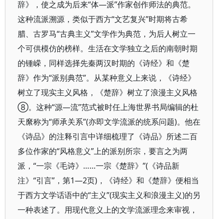
辞》，使之成为后来“体—派”作家创作师法的典范。
这种流派溯源，类似于西方“文艺复兴”时期将古希
腊、古罗马“古典主义”文学作为典范，为后人树立一
个可供模仿的榜样。生活在文学独立之后的南朝时期
的锺嵘，同样选择先秦两汉时期的《诗经》和《楚
辞》作为“派别典范”。从某种意义上来说，《诗经》
树立了现实主义风格，《楚辞》树立了浪漫主义风格
⑧。这种“源—流”范式被时任上海世界书局编辑的杜
天縻称为“师承关系”(亦即文学流派的统系问题)。他在
《诗品》的注释引言中详细梳理了《诗品》所述二百
多位作家的“风格意义”上的派别所宗，要言之为两
派，“一宗《毛诗》……一宗《楚辞》”(《诗品新
注》“引言”，第1—2页)，《诗经》和《楚辞》便相当
于西方文学话语中的“主义”(现实主义和浪漫主义)的另
一种表述了。用现代意义上的文学流派理念来审视，