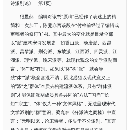
诗派别论》，第1页)
很显然，编辑对该书“原稿”已经作了表述上的精
简和二次加工，陈斐亦言该段在“付梓前经过了编辑或
审稿者的修订”(14)。其中最大的变化就是目录全部
以“派”建构宋诗发展史，如香山派、晚唐派、西昆
派、昌黎派、荆公派、东坡派、江西派、四灵派、江
湖派、理学派、晚宋派等。就现代观念的文学派别而
言，“体”“派”有别。如果以“体”构“派”，就会导
致“体”“派”概念含混不清，因此必须以现代意义上
的“派”之“群体”本质去构建流派体系。只有“群体派
别”才能保证派别成员具备共同的“方法”“习尚”“长
短”“宗主”。“体”仅为一种“文体风格”，无法呈现宋代
文学派别的“群”意识。梁崑在《分派法之商榷》中直
言：“元明以来，论宋诗者，多失于不分派别。”其言
外之意是：传统的文学流派研究仅是涉及文学