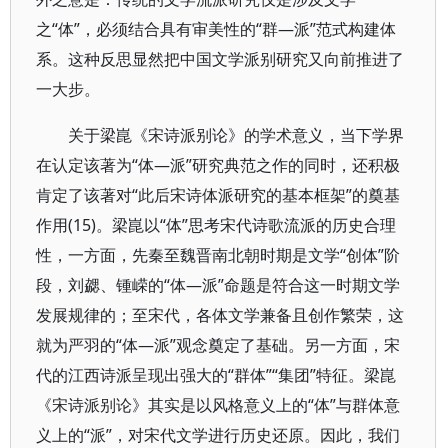
之“体”，必须结合具有审美性的“群—派”范式构建体
系。这种反思显然把中国文学派别研究又向前推进了
一大步。
关于梁崑《宋诗派别论》的学术意义，当下学界
在认定该著为“体—派”研究典范之作的同时，还积极
肯定了该著对“此后宋诗体派研究的基本框架”的奠基
作用(15)。梁崑以“体”思考宋代诗歌流派的历史合理
性，一方面，先秦至魏晋南北朝时期是文学“创体”阶
段，刘勰、锺嵘的“体—派”命题是符合这一时期文学
发展规律的；至宋代，各体文学兼备且创作繁荣，这
就为严羽的“体—派”观念奠定了基础。另一方面，宋
代的江西诗派呈现出强大的“群体”“集团”特征。梁崑
《宋诗派别论》其实是以风格意义上的“体”与群体意
义上的“派”，对宋代文学进行历史还原。因此，我们