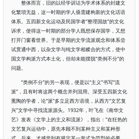
整体而言，旧的以经学训诂为学术体系的封建文
化繁琐无益，这一时期的学人亟需建构新的文化话语
体系。五四新文化运动及民国学者“整理国故”的文化
诉求，使得这一时期的部分学人既想保存国学，又想
打开门窗看世界。于是早期的文学流派观念和体系尝
试贯通中西，以杂文学与纯文学相糅合的方式，使中
国文学构派方式本土化，但却未能摆脱“类例不分”的
问题。
“类例不分”的另一表现，便是以“主义”书写“流
派”，且有时将这两个概念并列混用。深受五四新文化
熏陶的学者，论“派”多立足西方语境，从西方“文艺复
兴”文学中寻找流派源头。1932年，叶飞在《南华文
艺》发表《文学上的主义和流派》，指出：“在狂热的
文艺复兴运动中，原先本顾不到某种主义和某种形
式，后来，才感觉到有规定某一形式为范型的必要，