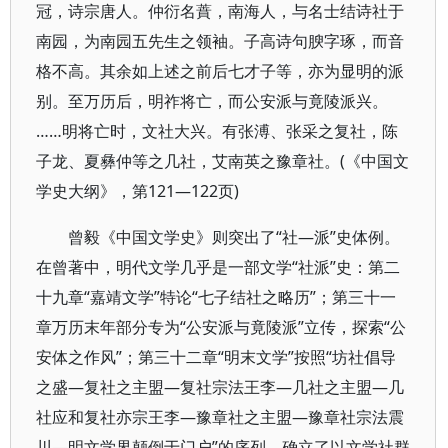
冠，诗宗唐人。仲衍名蕡，南海人，与名士结诗社于
南园，为南园五先生之领袖。子高诗句腴字琢，而音
格不高。其余如上述之前后七才子等，亦为显明的派
别。至万历后，明祚将亡，而公安派与竟陵派兴。
……明将亡时，文社大兴。有张溥、张采之复社，陈
子龙、夏彝仲等之几社，艾南英之豫章社。(《中国文
学史大纲》，第121—122页)
曾毅《中国文学史》则突出了“社—派”史体例。
在曾著中，明代文学几乎是一部文学“社派”史：第二
十九章“嘉靖文学”特论“七子结社之略历”；第三十一
章万历末年部分专为“公安派与竟陵派”立传，探索“公
安体之作风”；第三十二章“明末文学”按照“坊社倡导
之盛—复社之主盟—复社宗法王李—几社之主盟—几
社应和复社亦宗王李—豫章社之主盟—豫章社宗法震
川—明文学界颠倒于门户”的序列，确立了以文学社群