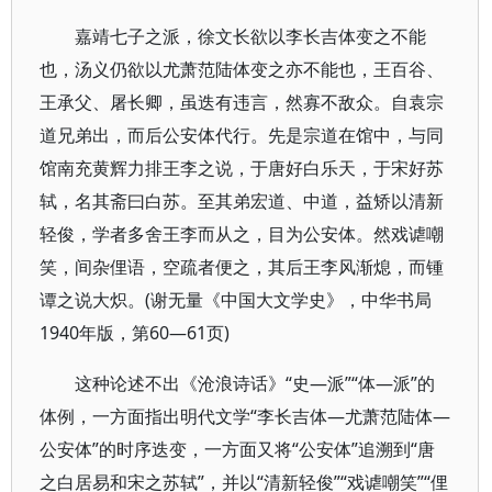
嘉靖七子之派，徐文长欲以李长吉体变之不能
也，汤义仍欲以尤萧范陆体变之亦不能也，王百谷、
王承父、屠长卿，虽迭有违言，然寡不敌众。自袁宗
道兄弟出，而后公安体代行。先是宗道在馆中，与同
馆南充黄辉力排王李之说，于唐好白乐天，于宋好苏
轼，名其斋曰白苏。至其弟宏道、中道，益矫以清新
轻俊，学者多舍王李而从之，目为公安体。然戏谑嘲
笑，间杂俚语，空疏者便之，其后王李风渐熄，而锺
谭之说大炽。(谢无量《中国大文学史》，中华书局
1940年版，第60—61页)
这种论述不出《沧浪诗话》“史—派”“体—派”的
体例，一方面指出明代文学“李长吉体—尤萧范陆体—
公安体”的时序迭变，一方面又将“公安体”追溯到“唐
之白居易和宋之苏轼”，并以“清新轻俊”“戏谑嘲笑”“俚