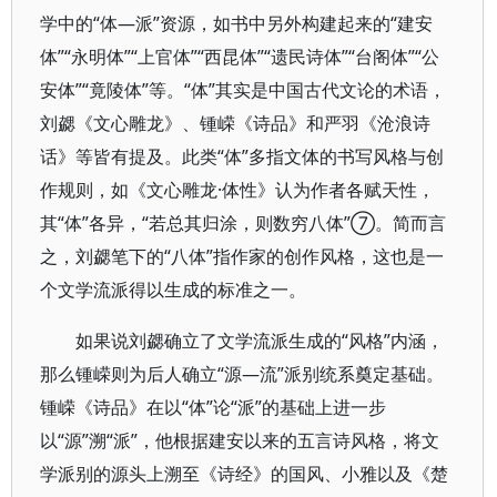
学中的“体—派”资源，如书中另外构建起来的“建安
体”“永明体”“上官体”“西昆体”“遗民诗体”“台阁体”“公
安体”“竟陵体”等。“体”其实是中国古代文论的术语，
刘勰《文心雕龙》、锺嵘《诗品》和严羽《沧浪诗
话》等皆有提及。此类“体”多指文体的书写风格与创
作规则，如《文心雕龙·体性》认为作者各赋天性，
其“体”各异，“若总其归涂，则数穷八体”⑦。简而言
之，刘勰笔下的“八体”指作家的创作风格，这也是一
个文学流派得以生成的标准之一。
如果说刘勰确立了文学流派生成的“风格”内涵，
那么锺嵘则为后人确立“源—流”派别统系奠定基础。
锺嵘《诗品》在以“体”论“派”的基础上进一步
以“源”溯“派”，他根据建安以来的五言诗风格，将文
学派别的源头上溯至《诗经》的国风、小雅以及《楚