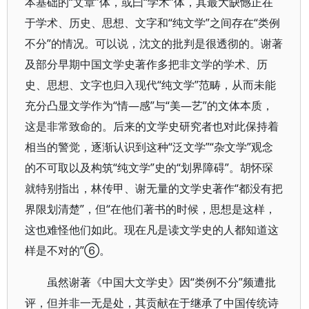
本基础的“文章”体，或曰“学术”体，其最大缺憾正在
于学术、历史、思想、文字和“纯文学”之间存在“类例
不分”的情况。可以说，沈文的批判是很透彻的。谢著
及部分早期中国文学史著作多把非文学的学术、历
史、思想、文字也归入现代“纯文学”范畴，从而未能
充分凸显文学作为“情—感”与“美—艺”的文体本质，
这是非常致命的。后来的文学史研究者也对此保持着
相当的警觉，逐渐认识到这种“泛文学”“杂文学”观念
的不可取以及构筑“纯文学”史的“划界障碍”。胡怀琛
就特别指出，林传甲、谢无量的文学史著作“都没有把
界限划清楚”，但“在他们著书的时候，思想是这样，
这也难怪他们如此。现在凡是读文学史的人都知道这
样是不对的”⑥。
虽然谢著《中国大文学史》因“类例不分”频遭批
评，但并非一无是处，其贡献在于继承了中国传统诗