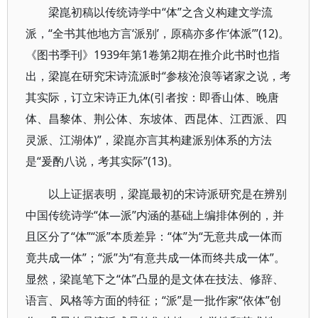
梁崑初稿以传统诗学中“体”之含义构建文学流
派，“全书其他地方言‘派别’，原稿亦多作‘体派’”(12)。
《图书季刊》1939年第1卷第2期在推介此书时也指
出，梁崑在研究宋诗流派时“参核沧浪等诸家之说，考
其实际，订立宋诗正九体(引者按：即香山体、晚唐
体、昌黎体、荆公体、东坡体、西昆体、江西派、四
灵派、江湖体)”，梁崑亦言其构建派别体系的方法
是“爰酌八说，考其实际”(13)。
以上证据表明，梁崑最初的宋诗派研究是在辨别
中国传统诗学“体—派”内涵的基础上编排体例的，并
且区分了“体”“派”本质差异：“体”为“无意共成一体而
竟共成一体”；“派”为“有意共成一体而终共成一体”。
显然，梁崑笔下之“体”凸显的是文体在技法、修辞、
语言、风格等方面的特征；“派”是一批作家“依体”创