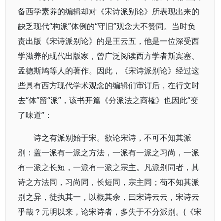
备西学素养的编辑却对《宋诗派别论》所表现出来的
缺乏现代“构派”体例的“守旧”观念大不赞同。当时负
责出版《宋诗派别论》的是王云五，他是一位深受西
学滋养的现代出版家，曾广泛阅读西方学者斯宾塞、
孟德斯鸠等人的著作。因此，《宋诗派别论》经过这
些具有西方现代学术观念的编辑们审订后，在行文时
去“体”留“派”，该书开篇《分派法之商榷》也因此“变
了味道”：
诗之有派别始于宋。欲论宋诗，不可不知其派
别：盖一派有一派之方法，一派有一派之习尚，一派
有一派之长短，一派有一派之宗主。凡派别同者，其
诗之方法同，习尚同，长短同，宗主同；苟不知其派
别之异，徒执其一，以概其余，曰宋诗云云，宋诗云
乎哉？元明以来，论宋诗者，多失于不分派别。(《宋