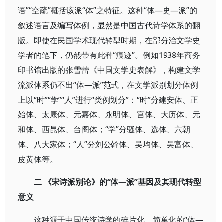
语”“空疏”概括该派“体”之特征。这种“体—史—派”的
叙述语言及编写体例，显然是中国古代诗学体系的翻
版。即使在民国学术现代转型时期，在部分治文学史
学者的笔下，仍然带有此种“痕迹”。例如1938年商务
印书馆出版的张雪蕾《中国文学史表解》，构建文学
流派体系仍不出“体—派”范式，在文学派别划分体例
上以“时”“学”“人”进行“类例划分”：“时”分建安体、正
始体、太康体、元嘉体、永明体、宫体、大历体、元
和体、西昆体、台阁体；“学”分骚体、选体、六朝
体、八大家体；“人”分刘公幹体、吴均体、吴富体、
皮黄体等。
二 《宋诗派别论》的“体—派”基因及其现代转型
意义
这种源于中国传统诗学的碎片化、简单化的“体—