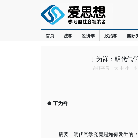
首页
法学
经济学
政治学
国际
丁为祥：明代气
选择字号：
大
中
小
本文
●
丁为祥
摘要：明代气学究竟是如何发生的