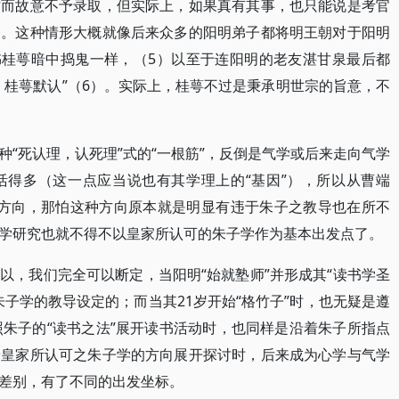
才而故意不予录取，但实际上，如果真有其事，也只能说是考官
之。这种情形大概就像后来众多的阳明弟子都将明王朝对于阳明
书桂萼暗中捣鬼一样，（5）以至于连阳明的老友湛甘泉最后都
，桂萼默认”（6）。实际上，桂萼不过是秉承明世宗的旨意，不
“死认理，认死理”式的“一根筋”，反倒是气学或后来走向气学
活得多（这一点应当说也有其学理上的“基因”），所以从曹端
”的方向，那怕这种方向原本就是明显有违于朱子之教导也在所不
学研究也就不得不以皇家所认可的朱子学作为基本出发点了。
以，我们完全可以断定，当阳明“始就塾师”并形成其“读书学圣
子学的教导设定的；而当其21岁开始“格竹子”时，也无疑是遵
照朱子的“读书之法”展开读书活动时，也同样是沿着朱子所指点
着皇家所认可之朱子学的方向展开探讨时，后来成为心学与气学
差别，有了不同的出发坐标。