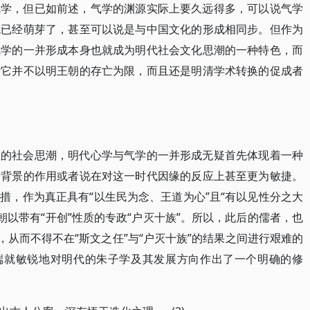
气学，但已如前述，气学的渊源实际上要久远得多，可以说气学
就已经萌芽了，甚至可以说是与中国文化的形成相同步。但作为
气学的一并形成本身也就成为明代社会文化思潮的一种特色，而
于它并不以明王朝的存亡为限，而且还是明清学术转换的促成者
性的社会思潮，明代心学与气学的一并形成无疑首先体现着一种
会背景的作用或者说在对这一时代因缘的反应上甚至更为敏捷。
措，作为真正具有“以生民为念、王道为心”且“有以见性分之大
王朝以带有“开创”性质的专政“户灭十族”。所以，此后的儒者，也
，从而不得不在“斯文之任”与“户灭十族”的结果之间进行艰难的
曹端就敏锐地对明代的朱子学及其发展方向作出了一个明确的修