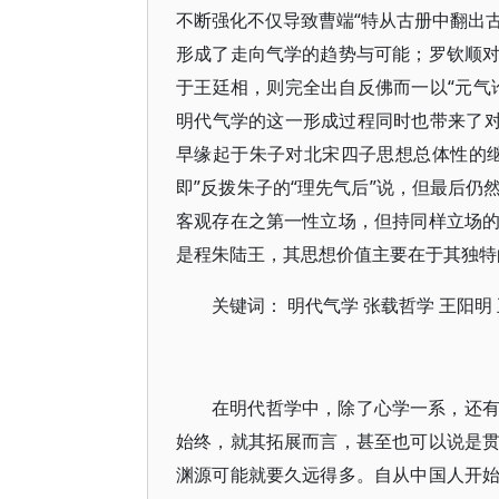
不断强化不仅导致曹端“特从古册中翻出古
形成了走向气学的趋势与可能；罗钦顺
于王廷相，则完全出自反佛而一以“元气
明代气学的这一形成过程同时也带来了对
早缘起于朱子对北宋四子思想总体性的
即”反拨朱子的“理先气后”说，但最后
客观存在之第一性立场，但持同样立场
是程朱陆王，其思想价值主要在于其独特
关键词： 明代气学 张载哲学 王阳明
在明代哲学中，除了心学一系，还
始终，就其拓展而言，甚至也可以说是
渊源可能就要久远得多。自从中国人开