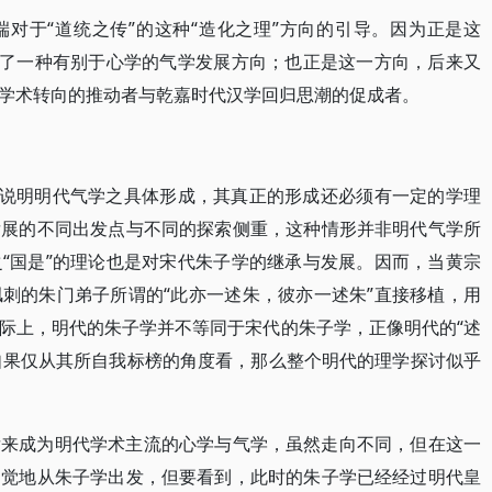
对于“道统之传”的这种“造化之理”方向的引导。因为正是这
有了一种有别于心学的气学发展方向；也正是这一方向，后来又
学术转向的推动者与乾嘉时代汉学回归思潮的促成者。
能说明明代气学之具体形成，其真正的形成还必须有一定的学理
发展的不同出发点与不同的探索侧重，这种情形并非明代气学所
“国是”的理论也是对宋代朱子学的继承与发展。因而，当黄宗
刺的朱门弟子所谓的“此亦一述朱，彼亦一述朱”直接移植，用
际上，明代的朱子学并不等同于宋代的朱子学，正像明代的“述
，如果仅从其所自我标榜的角度看，那么整个明代的理学探讨似乎
后来成为明代学术主流的心学与气学，虽然走向不同，但在这一
自觉地从朱子学出发，但要看到，此时的朱子学已经经过明代皇