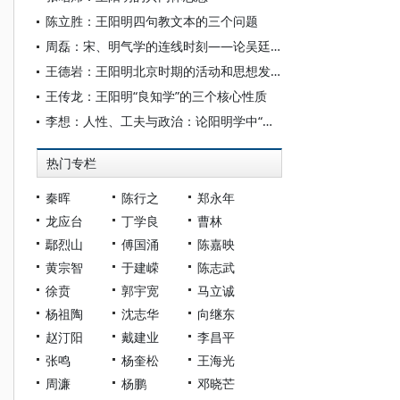
陈立胜：王阳明四句教文本的三个问题
周磊：宋、明气学的连线时刻——论吴廷翰对张载思想的继承与发扬
王德岩：王阳明北京时期的活动和思想发展
王传龙：王阳明“良知学”的三个核心性质
李想：人性、工夫与政治：论阳明学中“才”的三重意蕴
热门专栏
秦晖
陈行之
郑永年
龙应台
丁学良
曹林
鄢烈山
傅国涌
陈嘉映
黄宗智
于建嵘
陈志武
徐贲
郭宇宽
马立诚
杨祖陶
沈志华
向继东
赵汀阳
戴建业
李昌平
张鸣
杨奎松
王海光
周濂
杨鹏
邓晓芒