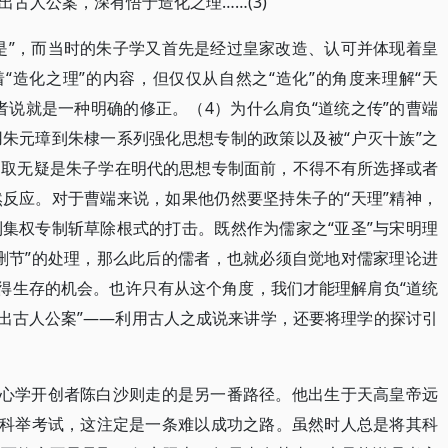
古人公案，深有悟于造化之理……(3)
是”，而当时的朱子学又首先是经过皇家改造、认可并体现着皇
“造化之理”的内容，但仅仅从自然之“造化”的角度来理解“天
者说就是一种明确的修正。（4）为什么肩负“道统之传”的曹端
朱元璋到朱棣一系列强化思想专制的政策以及被“户灭十族”之
偏取无疑是朱子学在明代的思想专制面前，不得不有所选择或者
反应。对于曹端来说，如果他仍然要坚持朱子的“天理”精神，
集权专制斩草除根式的打击。既然作为儒家之“亚圣”与宋明理
删节”的处理，那么此后的儒者，也就必须自觉地对儒家理论进
获得生存的机会。也许只有从这个角度，我们才能理解肩负“道统
翻出古人公案”——利用古人之成说来讲学，还要将理学的探讨引
代心学开创者陈白沙则走的是另一番路径。他出生于天高皇帝远
向科举考试，这注定是一条难以成功之路。虽然时人总是将其科