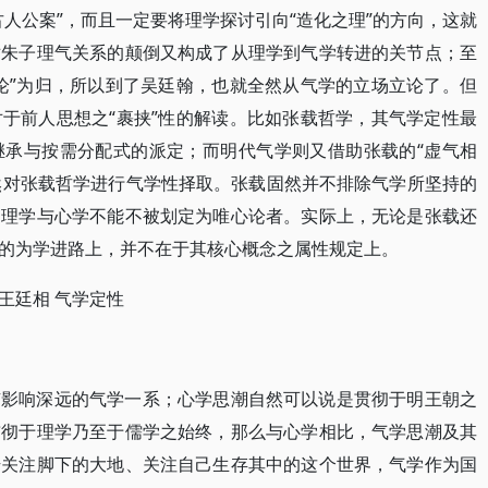
人公案”，而且一定要将理学探讨引向“造化之理”的方向，这就
对朱子理气关系的颠倒又构成了从理学到气学转进的关节点；至
论”为归，所以到了吴廷翰，也就全然从气学的立场立论了。但
于前人思想之“裹挟”性的解读。比如张载哲学，其气学定性最
继承与按需分配式的派定；而明代气学则又借助张载的“虚气相
仍然对张载哲学进行气学性择取。张载固然并不排除气学所坚持的
的理学与心学不能不被划定为唯心论者。实际上，无论是张载还
的为学进路上，并不在于其核心概念之属性规定上。
 王廷相 气学定性
有影响深远的气学一系；心学思潮自然可以说是贯彻于明王朝之
贯彻于理学乃至于儒学之始终，那么与心学相比，气学思潮及其
始关注脚下的大地、关注自己生存其中的这个世界，气学作为国