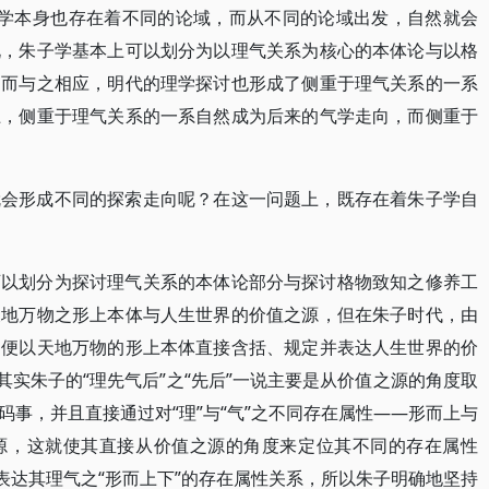
子学本身也存在着不同的论域，而从不同的论域出发，自然就会
说，朱子学基本上可以划分为以理气关系为核心的本体论与以格
因而与之相应，明代的理学探讨也形成了侧重于理气关系的一系
上，侧重于理气关系的一系自然成为后来的气学走向，而侧重于
就会形成不同的探索走向呢？在这一问题上，既存在着朱子学自
可以划分为探讨理气关系的本体论部分与探讨格物致知之修养工
天地万物之形上本体与人生世界的价值之源，但在朱子时代，由
是便以天地万物的形上本体直接含括、规定并表达人生世界的价
其实朱子的“理先气后”之“先后”一说主要是从价值之源的角度取
事，并且直接通过对“理”与“气”之不同存在属性——形而上与
源，这就使其直接从价值之源的角度来定位其不同的存在属性
表达其理气之“形而上下”的存在属性关系，所以朱子明确地坚持