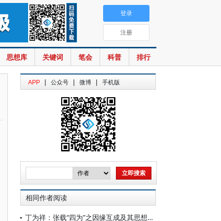
登录
注册
思想库
关键词
笔会
科普
排行
|
|
|
APP
公众号
微博
手机版
相同作者阅读
丁为祥：张载“四为”之因缘互成及其思想之内解内证