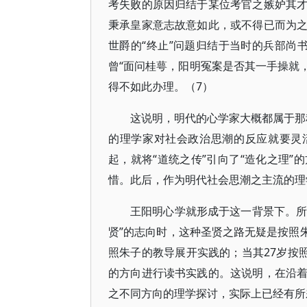
考失败的原因归结于某位考官之嫉妒其
秉承皇家意志故意如此，或不得已而为
世爵的“终止”问题归结于当时的兵部尚
曾“面问桂萼，阳明冤案是否其一手操就
得不如此办理。（7）
这说明，明代的心学家大概都属于那种
的理学家对社会政治思潮的反应就要灵
起，就将“道统之传”引向了“造化之理
惜。此后，作为明代社会思潮之主流的理
王阳明心学就形成于这一背景下。所
贤”的志向时，这种圣贤之路无疑是按照朱
照朱子的教导展开实践的；当其27岁按
的方向进行读书实践的。这说明，在沿
之不同方向的理学探讨，实际上已经有所