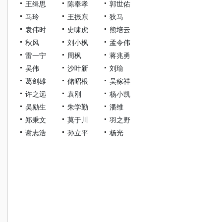
王缉思
陈奉孝
郭世佑
马玲
王振东
狄马
袁伟时
史啸虎
熊培云
秋风
刘小枫
孟令伟
雷一宁
周枫
蒋兆勇
吴伟
沙叶新
刘瑜
葛剑雄
储昭根
吴稼祥
许之远
袁刚
杨小凯
吴励生
朱学勤
潘维
郑秉文
莫于川
羽之野
谢志浩
孙立平
杨光