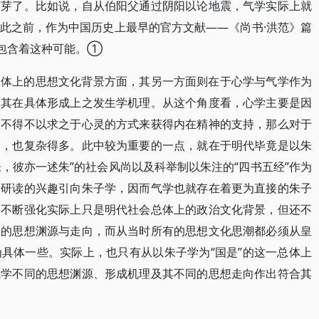
萌芽了。比如说，自从伯阳父通过阴阳以论地震，气学实际上就
此之前，作为中国历史上最早的官方文献——《尚书·洪范》篇
经包含着这种可能。①
总体上的思想文化背景方面，其另一方面则在于心学与气学作为
及其在具体形成上之发生学机理。从这个角度看，心学主要是因
们不得不以求之于心灵的方式来获得内在精神的支持，那么对于
多，也复杂得多。此中较为重要的一点，就在于明代毕竟是以朱
朱，彼亦一述朱”的社会风尚以及科举制以朱注的“四书五经”作为
、研读的兴趣引向朱子学，因而气学也就存在着更为直接的朱子
的不断强化实际上只是明代社会总体上的政治文化背景，但还不
同的思想渊源与走向，而从当时所有的思想文化思潮都必须从皇
具体一些。实际上，也只有从以朱子学为“国是”的这一总体上
气学不同的思想渊源、形成机理及其不同的思想走向作出符合其