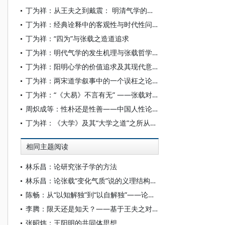
丁为祥：从王夫之到戴震： 明清气学的认知关怀及其走向
丁为祥：经典诠释中的客观性与时代性问题——以王夫之《张子正蒙注》为例
丁为祥：“四为”与张载之造道追求
丁为祥：明代气学的发生机理与张载哲学之气学定性
丁为祥：阳明心学的价值追求及其现代意义
丁为祥：两宋道学叙事中的一个误枉之论——张载与二程“京师论《易》”说的形成及其传衍
丁为祥：“《大易》不言有无” ——张载对于理学建构及其研究的一点忠告
周炽成等：性朴还是性善——中国人性论通史修撰学术研讨会纪要
丁为祥：《大学》及其“大学之道”之所从来——《大学》精读导言之一
相同主题阅读
林乐昌：论研究张子学的方法
林乐昌：论张载“变化气质”说的义理结构与工夫特色
陈畅：从“以知解独”到“以自解独”——论阳明学派慎独工夫转向及其哲学意义
李腾：限天还是知天？——基于王夫之对张载“左旋说”批判的再考察
张昭炜：王阳明的共同体思想