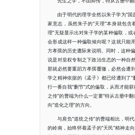
先生之学，不由师传，特从古册中翻出
由于明代的理学全然以朱子学为“国
家意志，虽然朱子的“天理”本身就包含着
理”无疑显示出对朱子学的某种偏取，或
会形成这样一种偏取倾向呢？这就只能用
方孝孺的历史遭际来说明。同时，这种
说是对皇权专制之下政治生态的一种自然
那就必然要重蹈方孝孺覆辙，必然会遭到
学之精神依据的《孟子》都已经遭到了“
行一番自我“删节”式的偏取，从而才能
之传”的曹端为什么一定要“特从古册中
向“造化之理”的方向。
与肩负“道统之传”的曹端相比，明
的岭南，始终怀着孟子的“天民”精神走