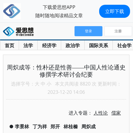
下载爱思想APP
立即下载
随时随地阅读精品文章
登录
注册
首页
法学
经济学
政治学
国际关系
社会学
周炽成等：性朴还是性善——中国人性论通史
修撰学术研讨会纪要
选择字号：
大
中
小
本文共阅读 8820 次 更新时间：
2023-12-20 14:06
进入专题：
人性论
儒家
●
李景林
丁为祥
郑开
林桂榛
周炽成