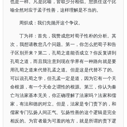
也是一样。凡是比喻，皆取少分相似。您抓住这个比
喻全然对应于孟子性善，这样理解是不当的。
周炽成：我们先抛开这个争议。
丁为祥：首先，我赞成您对荀子性朴的分析。其
次，我想请教您几个问题。第一，你怎么把荀子和告
子区别开来？第二，孔荀之道能否成立？你反复讲到
孔荀之道，而且我注意到现在学界有一种路向就是要
用孔荀之道来代替孔孟之道。但是这是代替不了的。
可以说孔荀之学，但孔孟一定是道，因为它有一个天
命根源，有一个天命之谓性的根源。第三，你认为秦
亡与法家基本无关，你正确理解了法家吗？法家和儒
家，有法和德的对立。但是，法家是专门责下的，和
儒家专门弘扬人间正气、弘扬性善的这个逻辑是完全
相反的。为官者最为可羞的地方，就是所谓的责下逻