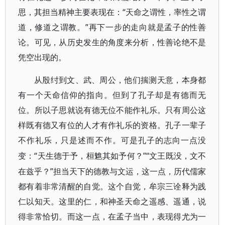
思，其担当精神主要表现在：“天命之谓性，率性之谓
道，修道之谓教。”再下一步的走向就是孟子的性善
论。可见，从历史发生的角度来分析，性善论绝不是
凭空出现的。
从殷纣到文、武、周公，他们揣测天意，本身都
有一个天命信仰的指向。但到了孔子却是有德而无
位。所以子思就说有德无位不能作礼乐。只有周公这
样既有德又有位的人才有作礼乐的资格。孔子一辈子
不作礼乐，只是述而不作。可是孔子的志向一点没
“天生德于予，桓魋其如予何？”“文王既没，文不
变：
在兹乎？”担当天下的德教与文运，这一点，历代儒家
都有着非常清醒的自觉。这个自觉，牟宗三诠释为践
仁以知天。这里的仁，和神圣天命之遥感、遥通，说
得非常恰切。而这一点，在孟子当中，表现得尤为一