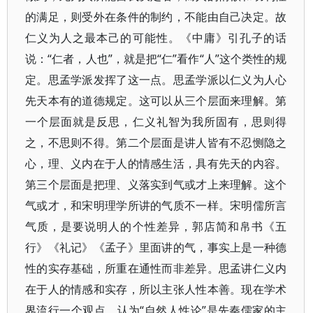
的满足，则受外在条件的制约，不能由自己决定。故
仁义为人之最本己的可能性。《中庸》引孔子的话
说：“仁者，人也”，就是把“仁”看作“人”这个类性的规
定。思孟学派发挥了这一点。思孟学派以仁义为人心
先天本有的道德规定。这可以从三个层面来理解。第
一个层面就是反思，仁义礼智为我所固有，思则得
之，不思则不得。第二个层面是讲人皆有不忍恻隐之
心，理、义内在于人的情感生活，具有先天的内容。
第三个层面是把理、义落实到气或才上来理解。这个
气或才，和宋明理学所讲的气质不一样。宋明儒所言
气质，是要说明人的个性差异，郭店简和帛书《五
行》《礼记》《孟子》里面讲的气，事实上是一种德
性的实存基础，所重在通性而非差异。思孟讲仁义内
在于人的情感和实存，所以主张人性本善。现在学术
界流行一个观点，认为“自然人性论”是先秦儒家的主