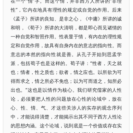
在一个“情”字。而这个情，并非西方人所讲的“非理
性”，它内在地具有理性的规定或自觉的作用。后来
《孟子》所讲的良知、是非之心，《中庸》所讲的诚
和明，《荀子》所讲的大清明，都是即心而见诸情的
一种自觉和智照作用。性表显于情，有内在的理性规
定和自觉作用，故具有自身内在的意志的指向性。而
意志的本然的指向性就是善。从孔子开始到思孟学
派，包括荀子也是这样的。荀子讲：“性者，天之就
也；情者，性之质也；欲者，情之应也。以所欲为可
得而求之，情之所必不免也；以为可而道之，知所必
出也。”这也是以情作为核心。我们研究儒家的人性
论，必须要把人性的问题放在心性的论域中，放在
心、性、情、气、才这些关涉人的实存的观念序列
中，才能说得清楚，才能揭示出其不同于西方人性论
的思想内涵。这个论域，说到底是一个价值或存在实