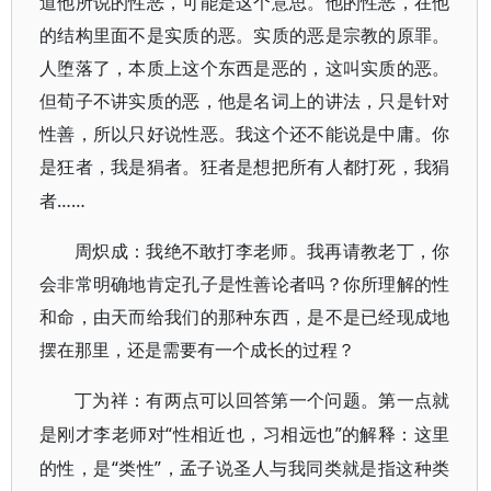
道他所说的性恶，可能是这个意思。他的性恶，在他
的结构里面不是实质的恶。实质的恶是宗教的原罪。
人堕落了，本质上这个东西是恶的，这叫实质的恶。
但荀子不讲实质的恶，他是名词上的讲法，只是针对
性善，所以只好说性恶。我这个还不能说是中庸。你
是狂者，我是狷者。狂者是想把所有人都打死，我狷
……
者
周炽成：我绝不敢打李老师。我再请教老丁，你
会非常明确地肯定孔子是性善论者吗？你所理解的性
和命，由天而给我们的那种东西，是不是已经现成地
摆在那里，还是需要有一个成长的过程？
丁为祥：有两点可以回答第一个问题。第一点就
“性相近也，习相远也”的解释：这里
是刚才李老师对
的性，是“类性”，孟子说圣人与我同类就是指这种类