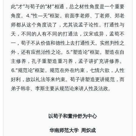
此“才”与荀子的“材”相通，总之材性角度是一个重要
角度。⒋“性—天”框架。前面李老师、丁老师、郑老
师都从这个角度说了，尤其说孟子论性。打通性与
天，不同的人有不同的打通法，汉宋或异，孟荀不
一，荀子不从价值和德性上去打通性天。实然判性之
外，还有应然治性之论。⒌“塑造论”框架。塑造在自
主修养，孔子重塑造重习养，孟子讲扩充讲修养。
⒍“规范论”框架。规范在外在约束，七情六欲，人性
好利，故以礼法等来约束。荀子讲塑造更讲规范，而
弟子韩非、李斯主要从规范论来讲人性及法政。
以荀子和董仲舒为中心
华南师范大学
周炽成