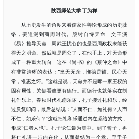
陕西师范大学
丁为祥
从历史发生的角度来看儒家性善论形成的历史脉
络，要追溯到商周时代。殷纣自恃天命，文王演
《易》推导天命，周武王忧心的也是西周政权未能获
得天之明命。然后就是周公了，在他手上，对天命形
成了一种重大转向，这在《尚书》的《蔡仲之命》中
“皇天无亲，惟德是辅。民心无
有非常清晰的表达：
常，惟惠之怀。”这就是说，天命并不是哪一家王权的
固有属性，关键看谁更有德行。而德行也就落实在制
礼作乐上。春秋时代礼崩乐坏，孔子接过礼和乐，经
过反复叩问，最后总结说：“人而不仁，如礼何？人而
不仁，如乐何？”这就把礼和乐通过内在凝结的方式，
形成“仁者人也”。孔子论仁最为集中。到了曾子，再
将仁礼进一步内在化，从而凝结为一个孝。至于子