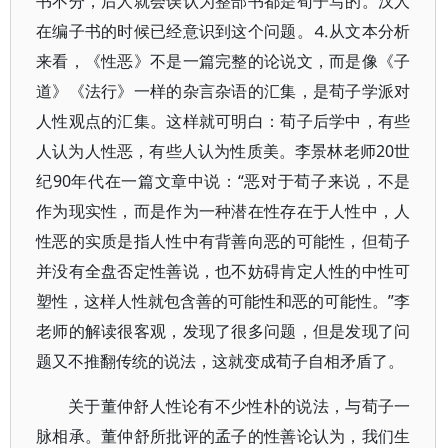
书不分，后人就会误认为整部书都是荀子写的。汉人
在编子书的时候已经意识到这个问题。⒋从文本分析
来看，《性恶》不是一篇完整的论说文，而是像《子
道》《法行》一样的杂言杂语的汇集，是荀子学派对
人性观点的汇集。这样就可明白：荀子后学中，有些
人认为人性恶，有些人认为性质美。李景林老师20世
纪90年代在一篇文章中说：“恶对于荀子来说，不是
作为现实性，而是作为一种潜在性存在于人性中，人
性恶的实质是指人性中有背善向恶的可能性，但荀子
并没有全盘否定性善说，也不妨碍肯定人性的中性可
塑性，这样人性就包含善的可能性和恶的可能性。”李
老师的解读很客观，发现了很多问题，但是发现了问
题又不推翻传统的说法，这就变成荀子自相矛盾了。
关于董仲舒人性论有不少性朴的说法，与荀子一
脉相承。董仲舒所批评的孟子的性善论认为，我们生