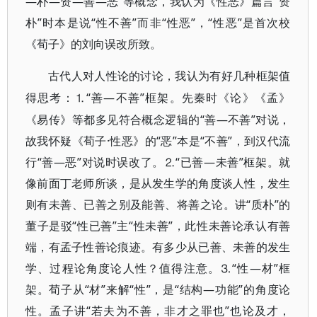
—朴—资—善—恶”等概念，我认为《性恶》篇言“资
朴”时本是说“性不善”而非“性恶”，“性恶”是首次校
《荀子》的刘向误改所致。
古代人对人性论的讨论，我认为有好几种框架值
⒈“善—不善”框架。先秦时《论》《孟》
得思考：
《易传》等都多见符合概念逻辑的“善—不善”对说，
故我怀疑《荀子·性恶》的“恶”本是“不善”，到汉代流
行“善—恶”对说时误改了。⒉“已善—未善”框架。就
像前面丁老师所谈，是从发生学的角度谈人性，发生
则有未善、已善之别及能善、将善之论。讲“质朴”的
董子是驳“性已善”主“性未善”，此性未善论承认有善
端，有孟子性善论痕迹。有多少从已善、未善的发生
学、过程论角度论人性？值得注意。⒊“性—材”框
架。荀子从“材”来解“性”，是“结构—功能”的角度论
性。孟子讲“若夫为不善，非才之罪也”也论及才，