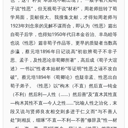
也”，这个“朴资”本原论不断出现了。一般学者只知荀
子说“性恶”，但无视荀子说“材朴”，周老师扭转了荀
学局面，贡献很大。我搜集文献，才得知周老师与
1923年刘念亲的见解不谋而合，即认为《性恶》篇出
自荀子后学，也得知1950年代日本金谷治、丰岛睦等
也说《性恶》篇非荀子作品等。更早的质疑者当数高
步瀛，蔡元培1896年日记说高“初欲辨荀子不非子
思、孟子，及性恶论非荀卿所著”，高后成《荀子大谊
述》一书以“性者本始材朴”等证明“性恶之诬不攻自
破”。蔡元培1894年《荀卿论》也疑非孟、性恶出自
荀子弟子。《性恶》以“枸木（不直）然后直—钝金
（不利）然后利—人性（……）然后善”及“直木其性直
—枸木其性不直—今人之性……”比喻人性之治化，末
段又说与贤师良友相交则多进于仁义而“与不善人
处”则相反，细琢“不直—不利—不善”修辞及“性—材