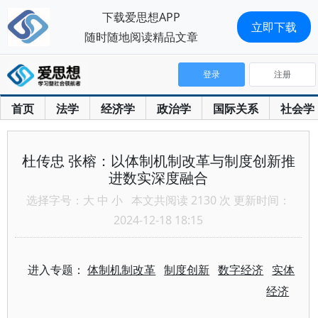
下载爱思想APP
立即下载
随时随地阅读精品文章
登录
注册
首页
法学
经济学
政治学
国际关系
社会学
杜传忠 张榕：以体制机制改革与制度创新推
进数实深度融合
选择字号：
大
中
小
本文共阅读 2130 次 更新时间：
2024-12-18 18:15
进入专题：
体制机制改革
制度创新
数字经济
实体
经济