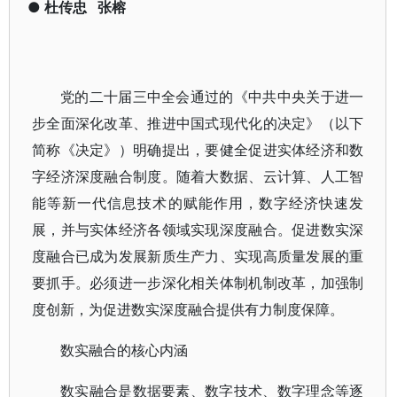
●
杜传忠
张榕
党的二十届三中全会通过的《中共中央关于进一
步全面深化改革、推进中国式现代化的决定》（以下
简称《决定》）明确提出，要健全促进实体经济和数
字经济深度融合制度。随着大数据、云计算、人工智
能等新一代信息技术的赋能作用，数字经济快速发
展，并与实体经济各领域实现深度融合。促进数实深
度融合已成为发展新质生产力、实现高质量发展的重
要抓手。必须进一步深化相关体制机制改革，加强制
度创新，为促进数实深度融合提供有力制度保障。
数实融合的核心内涵
数实融合是数据要素、数字技术、数字理念等逐