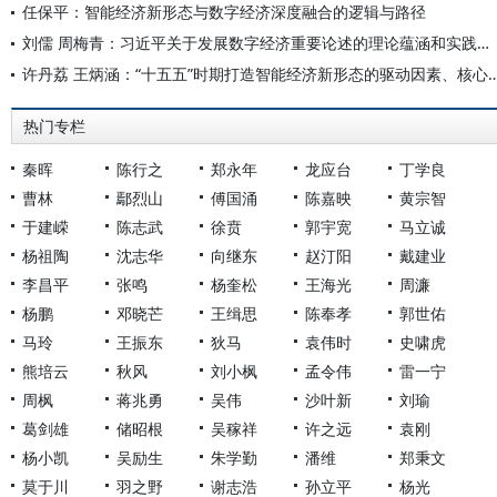
任保平：智能经济新形态与数字经济深度融合的逻辑与路径
刘儒 周梅青：习近平关于发展数字经济重要论述的理论蕴涵和实践指向
许丹荔 王炳涵：“十五五”时期打造智能经济新形态的驱动因
热门专栏
秦晖
陈行之
郑永年
龙应台
丁学良
曹林
鄢烈山
傅国涌
陈嘉映
黄宗智
于建嵘
陈志武
徐贲
郭宇宽
马立诚
杨祖陶
沈志华
向继东
赵汀阳
戴建业
李昌平
张鸣
杨奎松
王海光
周濂
杨鹏
邓晓芒
王缉思
陈奉孝
郭世佑
马玲
王振东
狄马
袁伟时
史啸虎
熊培云
秋风
刘小枫
孟令伟
雷一宁
周枫
蒋兆勇
吴伟
沙叶新
刘瑜
葛剑雄
储昭根
吴稼祥
许之远
袁刚
杨小凯
吴励生
朱学勤
潘维
郑秉文
莫于川
羽之野
谢志浩
孙立平
杨光