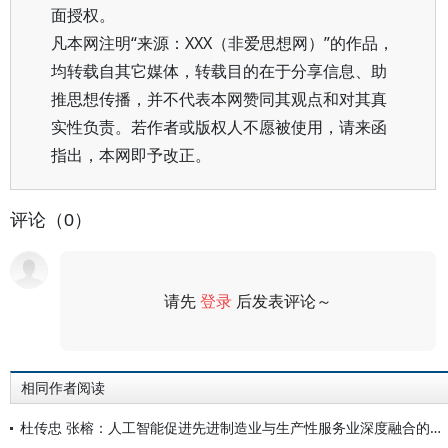
面授权。
凡本网注明“来源：XXX（非爱思想网）”的作品，
均转载自其它媒体，转载目的在于分享信息、助
推思想传播，并不代表本网赞同其观点和对其真
实性负责。若作者或版权人不愿被使用，请来函
指出，本网即予改正。
评论（0）
请先
登录
后发表评论～
评论
相同作者阅读
杜传忠 张榕：人工智能促进先进制造业与生产性服务业深度融合的机制与路径探析