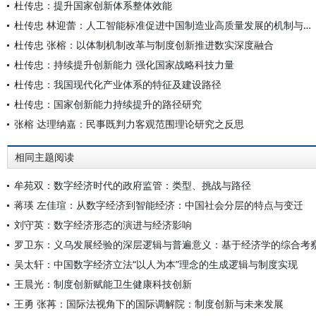
杜传忠：提升国家创新体系整体效能
杜传忠 林迎蕾：人工智能标准促进中国制造业高质量发展的机制与路径
杜传忠 张榕：以体制机制改革与制度创新推进数实深度融合
杜传忠：持续提升创新能力 强化国家战略科技力量
杜传忠：我国现代化产业体系的特征及建设路径
杜传忠：国家创新能力持续提升的路径研究
张榕 达理纳嘉：民事既判力客观范围理论研究之反思
相同主题阅读
牟苑双：数字经济时代的政府监管：类型、挑战与路径
蒋瑛 左佳瑄：从数字经济到智能经济：中国社会分层的特点与变迁
刘守英：数字经济形态的演进与经济影响
罗卫东：义乌发展经验的深层逻辑与普遍意义：基于经济学的综合考
吴太轩：中国数字经济立法“以人为本”理念的生成逻辑与制度实现
王晨光：制度创新赋能卫生健康科技创新
王勇 张苒：国际法视角下的国际调解院：制度创新与未来发展