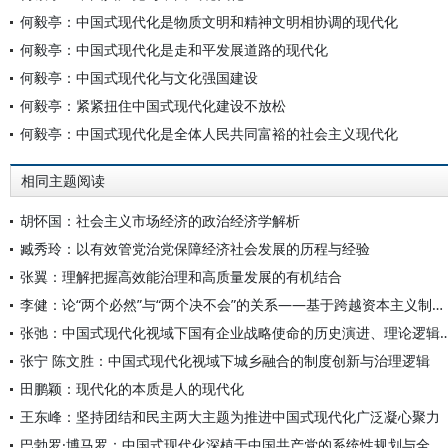
何毅亭：中国式现代化是物质文明和精神文明相协调的现代化
何毅亭：中国式现代化是走和平发展道路的现代化
何毅亭：中国式现代化与文化强国建设
何毅亭：紧紧扭住中国式现代化建设不放松
何毅亭：中国式现代化是全体人民共同富裕的社会主义现代化
相同主题阅读
胡怀国：社会主义市场经济的政治经济学解析
臧秀玲：以有效管党治党保障经济社会发展的历程与经验
张翼：理解把握高效能治理和高质量发展的有机结合
李健：论“两个必然”与“两个决不会”的关系——基于跨越资本主义制度“卡夫丁峡谷”设想的反思
张弛：中国式现代化视域下国有企业战略使命的历史演进
张宁 陈文胜：中国式现代化视域下城乡融合的制度创新与治理逻辑
田鹏颖：现代化的本质是人的现代化
王东峰：坚持团结和民主两大主题为推进中国式现代化广泛凝心聚力
巴勃罗·博马罗：中国式现代化深植于中国共产党的系统性规划与全方位治理实践