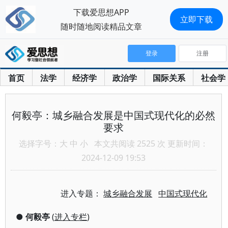
下载爱思想APP
立即下载
随时随地阅读精品文章
登录
注册
首页
法学
经济学
政治学
国际关系
社会学
何毅亭：城乡融合发展是中国式现代化的必然
要求
选择字号：
大
中
小
本文共阅读 2525 次 更新时间：
2024-12-09 19:53
进入专题：
城乡融合发展
中国式现代化
●
何毅亭
(
进入专栏
)