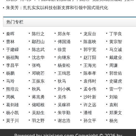
朱美芳：扎扎实实以科技创新支撑和引领中国式现代化
热门专栏
秦晖
陈行之
郑永年
龙应台
丁学良
曹林
鄢烈山
傅国涌
陈嘉映
黄宗智
于建嵘
陈志武
徐贲
郭宇宽
马立诚
杨祖陶
沈志华
向继东
赵汀阳
戴建业
李昌平
张鸣
杨奎松
王海光
周濂
杨鹏
邓晓芒
王缉思
陈奉孝
郭世佑
马玲
王振东
狄马
袁伟时
史啸虎
熊培云
秋风
刘小枫
孟令伟
雷一宁
周枫
蒋兆勇
吴伟
沙叶新
刘瑜
葛剑雄
储昭根
吴稼祥
许之远
袁刚
杨小凯
吴励生
朱学勤
潘维
郑秉文
莫于川
羽之野
谢志浩
孙立平
杨光
Powered by aisixiang.com Copyright © 2026 by