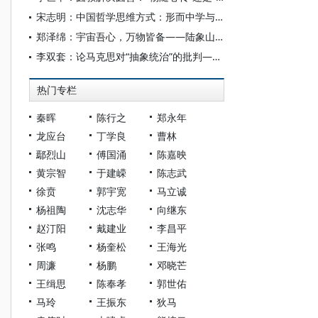
宋志明：中国哲学思维方式：形而中学与形而上学之交融
郑泽绵：宇宙吾心，万物皆备——陆象山的无穷形而上学
李双套：论马克思对“抽象统治”的批判——兼论中国式现代化的超越性
热门专栏
秦晖
陈行之
郑永年
龙应台
丁学良
曹林
鄢烈山
傅国涌
陈嘉映
黄宗智
于建嵘
陈志武
徐贲
郭宇宽
马立诚
杨祖陶
沈志华
向继东
赵汀阳
戴建业
李昌平
张鸣
杨奎松
王海光
周濂
杨鹏
邓晓芒
王缉思
陈奉孝
郭世佑
马玲
王振东
狄马