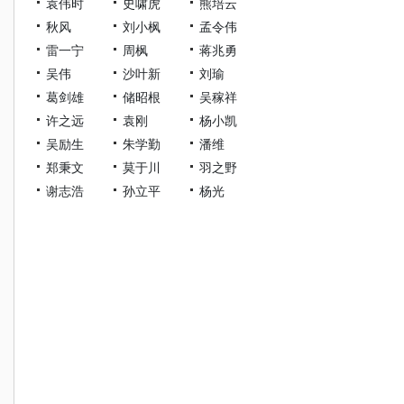
袁伟时
史啸虎
熊培云
秋风
刘小枫
孟令伟
雷一宁
周枫
蒋兆勇
吴伟
沙叶新
刘瑜
葛剑雄
储昭根
吴稼祥
许之远
袁刚
杨小凯
吴励生
朱学勤
潘维
郑秉文
莫于川
羽之野
谢志浩
孙立平
杨光