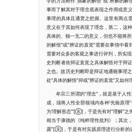
学的方法称作“抽象的解悟”或“辨解的解
事而了解其对于理念底表现之作用或意义”
事理的具体且通贯之把握。这里有两点需
意义在于其如何表现了理念，第二，这
具体的、独一无二的意义，但也不能将所
的解悟”或“辨证的直觉”需要在事情中看
需要对众多的客观之事进行评判，所实现
史判断者依辩证直觉之具体解悟对于辩
之也。故历史判断即是辩证地通晓事理之辩
处“具体的解悟”抑或“辨证的直觉”又如何
牟宗三所谓的“理念”，就是基于人性
成，须将人性全部领域内各种‘先验原理
为‘理解形态’”[⑧]，于是先有对“理
相当于康德的《纯粹理性批判》；其次，
露”[⑨]，于是有对实践原理进行分析