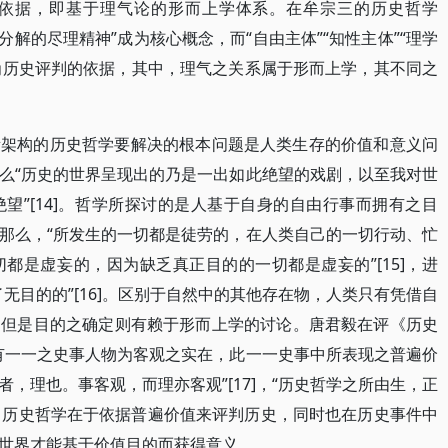
依据，即基于理气论的形而上学体系。在牟宗三的历史哲学
“分解的尽理精神”成为核心概念，而“自由主体”“知性主体”“理学
成为历史评判的依据，其中，理气之关系属于形而上学，其不同之
所架构的历史哲学要解决的根本问题是人类生存的价值和意义问
么“历史的世界呈现出的乃是一出如此绝望的戏剧，以至我对世
望”[14]。哲学所探讨的是人基于自身的自由行事而拥有之目
那么，“所发生的一切都是徒劳的，在人类自己的一切行动、忙
都是虚妄的，因为缺乏真正目的的一切都是虚妄的”[15]，进
无目的的”[16]。区别于自然中的其他存在物，人类只有凭借自
，但是目的之确定则有赖于形而上学的讨论。唐君毅在评《历史
有一一之史事人物为客观之实在，此一一史事中所表现之普遍价
，理也。事客观，而理亦客观”[17]，“历史哲学之所由生，正
]。历史哲学在于依据普遍价值来评判历史，同时也在历史事件中
世界才能基于价值目的而获得意义。