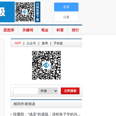
登录
注册
思想库
关键词
笔会
科普
排行
|
|
|
APP
公众号
微博
手机版
相同作者阅读
段重阳：“成圣”的退隐：清初朱子学的兴起与宋明理学的终结