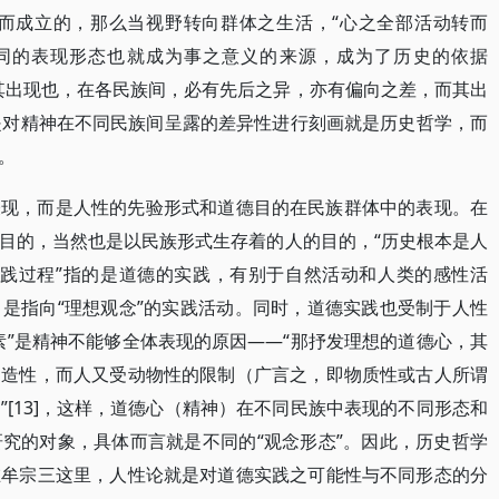
人而成立的，那么当视野转向群体之生活，“心之全部活动转而
神不同的表现形态也就成为事之意义的来源，成为了历史的依据
其出现也，在各民族间，必有先后之异，亦有偏向之差，而其出
于是对精神在不同民族间呈露的差异性进行刻画就是历史哲学，而
。
表现，而是人性的先验形式和道德目的在民族群体中的表现。在
目的，当然也是以民族形式生存着的人的目的，“历史根本是人
“实践过程”指的是道德的实践，有别于自然活动和人类的感性活
是指向“理想观念”的实践活动。同时，道德实践也受制于人性
素”是精神不能够全体表现的原因——“那抒发理想的道德心，其
创造性，而人又受动物性的限制（广言之，即物质性或古人所谓
[13]，这样，道德心（精神）在不同民族中表现的不同形态和
究的对象，具体而言就是不同的“观念形态”。因此，历史哲学
在牟宗三这里，人性论就是对道德实践之可能性与不同形态的分