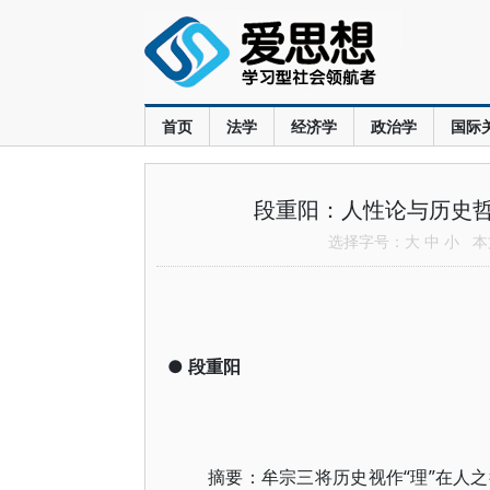
首页
法学
经济学
政治学
国际
段重阳：人性论与历史
选择字号：
大
中
小
本文
●
段重阳
摘要：牟宗三将历史视作“理”在人