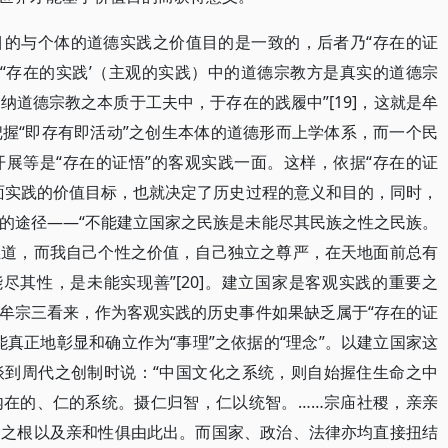
目的与个体的道德实践之价值目的是一致的，后者乃“存在的证
“‘存在的实践’（主观的实践）中的道德宗教方是真实的道德宗
道德宗教之本质于工夫中，于存在的践履中”[19]，这就是牟
握“即存有即活动”之创生本体的道德形而上学体系，而一个民
展等是“存在的证悟”的客观实践一面。这样，依据“存在的证
面实践的价值目标，也就决定了历史过程的意义和目的，同时，
的途径——“不能建立国家之民族是未能尽其民族之性之民族。
王道，而我自己个性之价值，自己独立之尊严，在天地面前总有
尽其性，是未能实现善”[20]。建立国家是客观实践的重要之
牟宗三看来，作为客观实践的历史事件如果缺乏属于“存在的证
真正地彰显和确立作为“事理”之依据的“理念”。以建立国家这
谈到周代之创制时说：“中国文化之系统，则自始握住生命之中
内在的、仁的系统。摄仁归智，仁以统智。……宗庙社稷，亲亲
命之根以及亲和性俱由此出。而国家、政治、法律亦均直接扭结