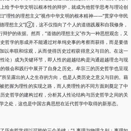
学上给予中华文明以根本性的辩护，就成为他哲学思考与理论创
曰“理性的理想主义”视作中华文明的根本精神——“贯穿中华民
德理想主义”[②]，这不仅指向了个人的道德践履和自我修身，
行辩护的依据。然而，“道德的理想主义”作为一种思想观念，又
历史哲学的形成并不能通过对单纯史事的考察而获得，而是要借
迹加以串联和综观，从而使得历史过程获得意义与目的。在这一
人性论）成为关键环节，即人性的超越结构是沟通超越理念与现
念的领会和践行中展开了自身之历史。牟宗三的历史哲学也呈现
体”所呈露出的人之生存的方向，也是人类历史之意义与目的。藉
史被把握为理性的实现之路，而人类理性的不同方面则奠定了中
一历史哲学的建构过程，分析其人性论结构与历史哲学之间的关
学之处，这也是中国古典思想在近代哲学中取得的新形态。
了历史哲学得以可能的三个关键：“1.事理与物理之别：事理如