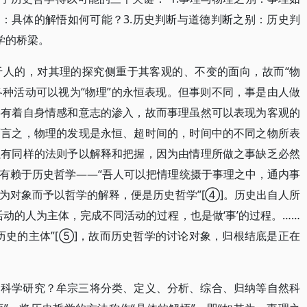
别：具体的解悟如何可能？3.历史判断与道德判断之别：历史判
学的桥梁。
于人的，对其理的探究侧重于其客观的、不变的面向，故而“物
各种活动可以视为“物理”的永恒表现。但事则不同，事是由人做
事有着自身情感和意志的渗入，故而事理虽然可以表现为客观的
而言之，物理的发现是永恒、超时间的，时间中的不同之物所表
以有同样的法则予以解释和把握，因为由情理所做之事缺乏必然
有赖于历史哲学——“吾人可以把情理统摄于事理之中，通内事
为对象而予以哲学的解释，便是历史哲学”[④]。历史出自人所
动的人为主体，完成不同活动的过程，也是做‘事’的过程。……
历史的主体”[⑤]，故而历史哲学的讨论对象，归根结底是正在
的科学研究？牟宗三将分类、定义、分析、综合、归纳等自然科