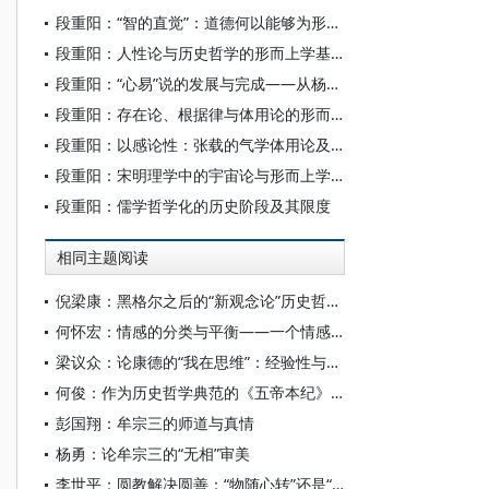
段重阳：“智的直觉”：道德何以能够为形而上学奠基?
段重阳：人性论与历史哲学的形而上学基础——以牟宗三哲学为例
段重阳：“心易”说的发展与完成——从杨简到刘宗周
段重阳：存在论、根据律与体用论的形而上学
段重阳：以感论性：张载的气学体用论及其内在困境
段重阳：宋明理学中的宇宙论与形而上学——从沃格林和牟宗三的差异谈起
段重阳：儒学哲学化的历史阶段及其限度
相同主题阅读
倪梁康：黑格尔之后的“新观念论”历史哲学：新黑格尔主义
何怀宏：情感的分类与平衡——一个情感的分析结构
梁议众：论康德的“我在思维”：经验性与先天性何以不相容
何俊：作为历史哲学典范的《五帝本纪》：华夏文明的历史叙事与价值形塑
彭国翔：牟宗三的师道与真情
杨勇：论牟宗三的“无相”审美
李世平：圆教解决圆善：“物随心转”还是“心随德转”