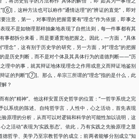
悟”，将历史哲学的方法称作“具体的解悟”，即“如其为一事理之
[⑥]，这种方法也可以称作“通情达理”的“辨证的直觉”，即对
要注意，第一，对事理的把握需要有“理念”作为依据，即事之
种表现不是如物理那样抽象地表现了自然法则，每一件事都有其
有事都拆分来看，而是要通贯地把握之。因此，一方面，“具体
到“理念”，这有别于历史学的研究，另一方面，对“理念”的把握
的是历史判断，而不是对个体及其具体行为的道德判断——“历
证之理中的事，就其辩证地体现理念之作用或意义而辩证地鉴别
证的判断”[⑦]。那么，牟宗三所谓的“理念”指的是什么，此
理解？
而有的“精神”。他这样安置历史哲学的位置：“一哲学系统之完
’予以系统的陈述。自纯哲学言，人性中，心之活动，首先表现
解”之先验原理的分析，从而可以对逻辑和科学的可能性加以说明，这
心之活动“表现为‘实践形态’。依此，乃有实践之先验原理之显
的道德哲学、美学乃至宗教哲学的成立；前两者能够分别成立“知