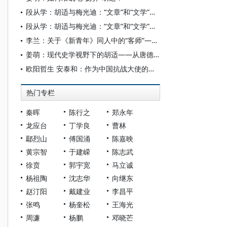
段从学：胡适与梅光迪：“文章”和“文学”的错位冲撞
段从学：胡适与梅光迪：“文章”和“文学”的错位冲撞
李兰：关于《新青年》同人中的“客师”——论《新青年》同人分化的重要细节
姜萌：现代史学视野下的胡适——从唐德刚相关言论出发的讨论
欧阳哲生 安泰和：作为中国抗战大使的胡适形象——以《纽约时报》《华盛顿邮报》的报道为文本的讨论
热门专栏
秦晖
陈行之
郑永年
龙应台
丁学良
曹林
鄢烈山
傅国涌
陈嘉映
黄宗智
于建嵘
陈志武
徐贲
郭宇宽
马立诚
杨祖陶
沈志华
向继东
赵汀阳
戴建业
李昌平
张鸣
杨奎松
王海光
周濂
杨鹏
邓晓芒