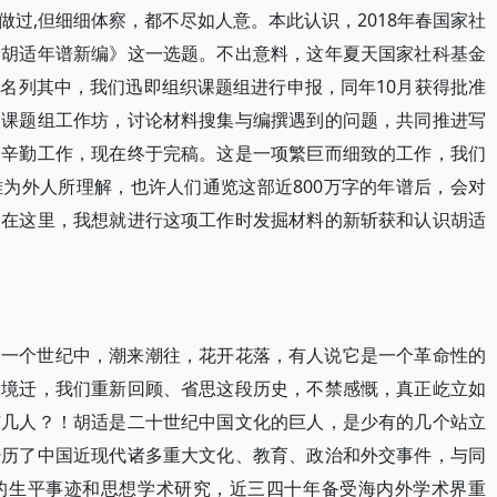
过,但细细体察，都不尽如人意。本此认识，2018年春国家社
《胡适年谱新编》这一选题。不出意料，这年夏天国家社科基金
名列其中，我们迅即组织课题组进行申报，同年10月获得批准
次课题组工作坊，讨论材料搜集与编撰遇到的问题，共同推进写
和辛勤工作，现在终于完稿。这是一项繁巨而细致的工作，我们
为外人所理解，也许人们通览这部近800万字的年谱后，会对
！在这里，我想就进行这项工作时发掘材料的新斩获和认识胡适
的一个世纪中，潮来潮往，花开花落，有人说它是一个革命性的
过境迁，我们重新回顾、省思这段历史，不禁感慨，真正屹立如
有几人？！胡适是二十世纪中国文化的巨人，是少有的几个站立
经历了中国近现代诸多重大文化、教育、政治和外交事件，与同
的生平事迹和思想学术研究，近三四十年备受海内外学术界重