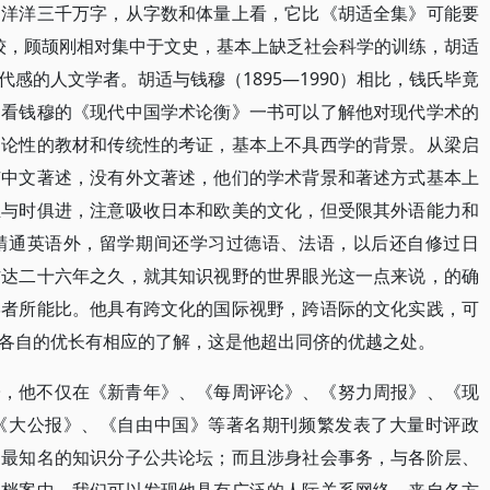
，洋洋三千万字，从字数和体量上看，它比《胡适全集》可能要
）比较，顾颉刚相对集中于文史，基本上缺乏社会科学的训练，胡适
感的人文学者。胡适与钱穆（1895—1990）相比，钱氏毕竟
，看钱穆的《现代中国学术论衡》一书可以了解他对现代学术的
通论性的教材和传统性的考证，基本上不具西学的背景。从梁启
有中文著述，没有外文著述，他们的学术背景和著述方式基本上
且与时俱进，注意吸收日本和欧美的文化，但受限其外语能力和
精通英语外，留学期间还学习过德语、法语，以后还自修过日
作达二十六年之久，就其知识视野的世界眼光这一点来说，的确
学者所能比。他具有跨文化的国际视野，跨语际的文化实践，可
各自的优长有相应的了解，这是他超出同侪的优越之处。
子，他不仅在《新青年》、《每周评论》、《努力周报》、《现
《大公报》、《自由中国》等著名期刊频繁发表了大量时评政
国最知名的知识分子公共论坛；而且涉身社会事务，与各阶层、