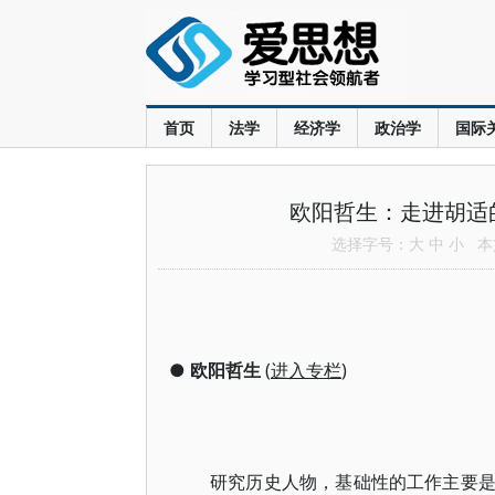
首页
法学
经济学
政治学
国际
欧阳哲生：走进胡适
选择字号：
大
中
小
本文
●
欧阳哲生
(
进入专栏
)
研究历史人物，基础性的工作主要