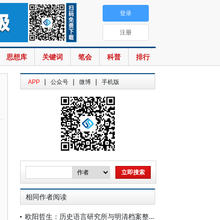
登录
注册
思想库
关键词
笔会
科普
排行
|
|
|
APP
公众号
微博
手机版
相同作者阅读
欧阳哲生：历史语言研究所与明清档案整理工作（1928-1949年）