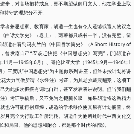
的进步，对官场抱持戒意，更不期望做御用文人，他在学业上取
和持守的理想分不开。
业学者兼思想家、教育家，胡适一生也有令人遗憾或遭人物议之
、《白话文学史》（卷上），两著都只成书一半，没有完璧，留
适在看到冯友兰的《中国哲学简史》（A Short History of
版在美出版，曾发愿自己“应该赶快把《中国思想史》写完”，[1]胡适在
年11月—1945年6月）、哥伦比亚大学（1945年9月—1946年1
年1月）三度以“中国思想史”为主题做系列讲座，但终未按计划将讲
胡适花大力气做所谓《水经注》考证，为其老乡戴震翻案，这项工
自己为此多次振振有词地自辩，甚至发表演讲说明。但当我们翻
经注》考证手稿后，又不免为之扼腕长叹，如果胡适将这番精力
成就也许可能再创辉煌，胡适的学术移位使其原有计划搁置，终
的岁月完全为行政工作所消耗。胡适作为他所处时代中西文化交
长和局限、他的思想和附会，都是那个时代的缩影。