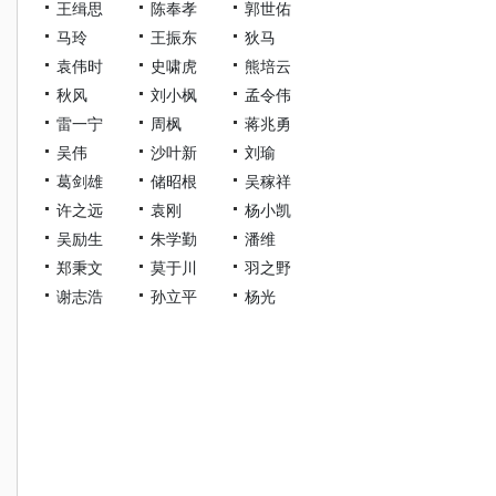
王缉思
陈奉孝
郭世佑
马玲
王振东
狄马
袁伟时
史啸虎
熊培云
秋风
刘小枫
孟令伟
雷一宁
周枫
蒋兆勇
吴伟
沙叶新
刘瑜
葛剑雄
储昭根
吴稼祥
许之远
袁刚
杨小凯
吴励生
朱学勤
潘维
郑秉文
莫于川
羽之野
谢志浩
孙立平
杨光