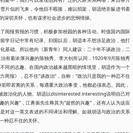
人档案中，我们可以发现他具有广泛的人际关系网络，来自各方
像雪片似的飞来，令他目不暇接，难以招架，胡适绝非躲进书斋
的深切关怀，也有谋求社会进步的悲悯情操。
成了阅报剪报的习惯，积极参加校园的各种活动。时值国内国际
其留学日记中常有纪录。归国以后，胡适本不想涉足政治，他打
文化基础。所以他向《新青年》同人建议：二十年不谈政治，二
治有着浓厚兴趣的陈独秀、李大钊所认同，1920年9月陈独秀
适不同的志趣。在国内政治越来越黑暗的情境里，胡适作为一个
力周报》，忍不住“谈政治”，自称：“政治只是我的一种忍不住
种若即若离的关系，每遇重大政治事变，他都必须表态。因此，
的人物。胡适以disinterested interesting说明自己对
兴趣的兴趣”，江勇振先生释其为“超然的兴趣”，还有人认为这应
都是对这一英文表述的不同译法和理解。如就胡适与政治的关系
一种忍不住的关怀。