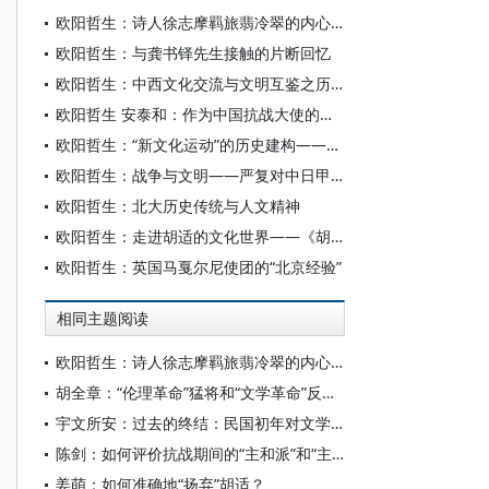
欧阳哲生：诗人徐志摩羁旅翡冷翠的内心独白——新发现的徐志摩致胡适三封英文佚信
欧阳哲生：与龚书铎先生接触的片断回忆
欧阳哲生：中西文化交流与文明互鉴之历史启示录
欧阳哲生 安泰和：作为中国抗战大使的胡适形象——以《纽约时报》《华盛顿邮报》的报道为文本的讨论
欧阳哲生：“新文化运动”的历史建构——一个概念的历史追溯与探寻
欧阳哲生：战争与文明——严复对中日甲午战争的省思
欧阳哲生：北大历史传统与人文精神
欧阳哲生：走进胡适的文化世界——《胡适年谱新编》前言
欧阳哲生：英国马戛尔尼使团的“北京经验”
相同主题阅读
欧阳哲生：诗人徐志摩羁旅翡冷翠的内心独白——新发现的徐志摩致胡适三封英文佚信
胡全章：“伦理革命”猛将和“文学革命”反对派——以吴虞与陈独秀、柳亚子的文学学术交往为中心
宇文所安：过去的终结：民国初年对文学史的重写
陈剑：如何评价抗战期间的“主和派”和“主战派”——全面抗战若干问题分析（五）
姜萌：如何准确地“扬弃”胡适？