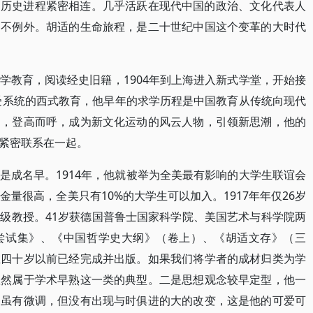
的历史进程紧密相连。几乎活跃在现代中国的政治、文化代表人
自不例外。胡适的生命旅程，是二十世纪中国这个变革的大时代
学教育，阅读经史旧籍，1904年到上海进入新式学堂，开始接
接受系统的西式教育，他早年的求学历程是中国教育从传统向现代
台，登高而呼，成为新文化运动的风云人物，引领新思潮，他的
紧密联系在一起。
是成名早。1914年，他就被举为全美最有影响的大学生联谊会
员的含金量很高，全美只有10%的大学生可以加入。1917年年仅26岁
级教授。41岁获德国普鲁士国家科学院、美国艺术与科学院两
尝试集》、《中国哲学史大纲》（卷上）、《胡适文存》（三
在四十岁以前已经完成并出版。如果我们将学者的成材归类为学
显然属于学术早熟这一类的典型。二是思想观念较早定型，他一
，虽有微调，但没有出现与时俱进的大的改变，这是他的可爱可