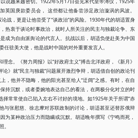
以说越来越密切。1922年5月17日会见末代皇帝溥仪，1925年
洲参加英国庚款委员会， 这些都让他备尝涉足政治漩涡的风波。
人权论战，更是让他尝受了“谈政治”的风险。1930年代的胡适置身
声，热衷于谈论时事政治，就时人所关注的民主与独裁论争、东
更是成为自由派舆论的代言人。抗战以后，胡适负使赴美为中国
委任驻美大使，他是战时中国的对外重要发言人。
和理念。《努力周报》以“好政府主义”搏击北洋政府，《新月》
评论》就“民主与独裁”问题展开激烈争辩，胡适借自创的政论刊
上，他并不隐晦，他的阳光甚至给人“迂阔”之感。有时，在自
择保持沉默，或者委婉地表达自己的看法，在两极分化对立的时
选择常常使自己陷入左右不讨好的境地。如1925年关于所谓“赤
6年他与张慰慈、徐志摩对苏联政制的讨论，胡适甚至还替苏俄辩
会因为某种政治压力而隐瞒或沉默。胡适晚年撰写《宁鸣而死，
照。