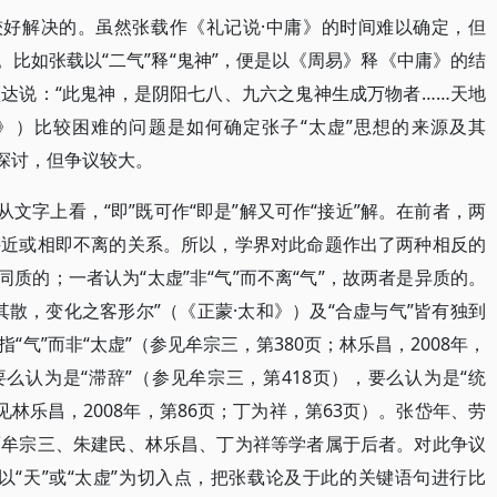
较好解决的。虽然张载作《礼记说·中庸》的时间难以确定，但
。比如张载以“二气”释“鬼神”，便是以《周易》释《中庸》的结
达说：“此鬼神，是阴阳七八、九六之鬼神生成万物者……天地
庸》）比较困难的问题是如何确定张子“太虚”思想的来源及其
有探讨，但争议较大。
从文字上看，“即”既可作“即是”解又可作“接近”解。在前者，两
接近或相即不离的关系。所以，学界对此命题作出了两种相反的
同质的；一者认为“太虚”非“气”而不离“气”，故两者是异质的。
散，变化之客形尔”（《正蒙·太和》）及“合虚与气”皆有独到
是指“气”而非“太虚”（参见牟宗三，第380页；林乐昌，2008年，
，要么认为是“滞辞”（参见牟宗三，第418页），要么认为是“统
参见林乐昌，2008年，第86页；丁为祥，第63页）。张岱年、劳
而牟宗三、朱建民、林乐昌、丁为祥等学者属于后者。对此争议
“天”或“太虚”为切入点，把张载论及于此的关键语句进行比