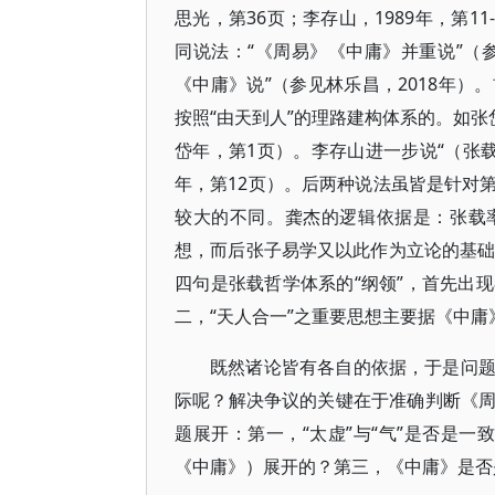
思光，第36页；李存山，1989年，第1
同说法：“《周易》《中庸》并重说”（参
《中庸》说”（参见林乐昌，2018年
按照“由天到人”的理路建构体系的。如张
岱年，第1页）。李存山进一步说“（张载
年，第12页）。后两种说法虽皆是针对
较大的不同。龚杰的逻辑依据是：张载率
想，而后张子易学又以此作为立论的基础
四句是张载哲学体系的“纲领”，首先出现
二，“天人合一”之重要思想主要据《中庸》
既然诸论皆有各自的依据，于是问
际呢？解决争议的关键在于准确判断《
题展开：第一，“太虚”与“气”是否是一
《中庸》）展开的？第三，《中庸》是否