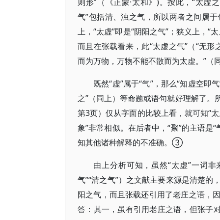
则形”（《正蒙·太和》)。按此，“太虚
气”包括清、浊之气，所以两者之间属
上，“太虚”即是“阴阳之气”；狭义上，“太
而且在张载看来，此“太虚之气”（“无形
而为万物，万物不能不散而为太虚。”（
既然“虚”属于“气”，那么“知虚空即
之”（同上）等命题或语句就好理解了。所谓
第3页）仅从字面的比较上看，就可知“太
象”非常相似。在后者中，“聚”的主语是“
知其他诸种解释的不准确。③
由上分析可知，虽然“太虚”一词
气”“清之气”）之文献主要来源是清楚
阳之气，而且张载还引用了老庄之语，
答：其一，虽有引用老庄之语，但张子对