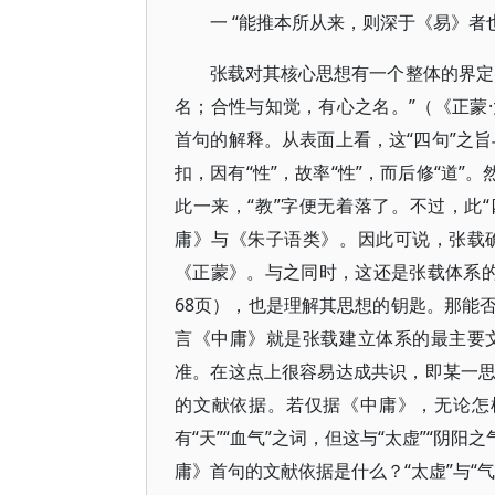
一 “能推本所从来，则深于《易》者也
张载对其核心思想有一个整体的界定
名；合性与知觉，有心之名。”（《正蒙
首句的解释。从表面上看，这“四句”之旨
扣，因有“性”，故率“性”，而后修“道
此一来，“教”字便无着落了。不过，此
庸》与《朱子语类》。因此可说，张载
《正蒙》。与之同时，这还是张载体系的纲
68页），也是理解其思想的钥匙。那能否
言《中庸》就是张载建立体系的最主要
准。在这点上很容易达成共识，即某一
的文献依据。若仅据《中庸》，无论怎样
有“天”“血气”之词，但这与“太虚”“阴阳
庸》首句的文献依据是什么？“太虚”与“