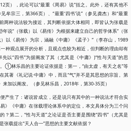
1-12页），此论可以“最重《周易》说”括之。此外，还有其他不
见牟宗三，第366页）、“最重‘四书’说”（参见龚杰）和“最重
）。前两种说法较为接近，其判断依据大体相同，即皆认为张载是
岱年说“（张载）以《易传》为根据来建立自己的哲学体系”（张
）以《易传》为宗，涵融《中庸》《孟子》”（李存山，1989
第一种观点展开的分析，且观点也较为相近，但判断的理由却有
先以“四书”为据阐发了其（尤其是《中庸》)“性与天道”的思
。①林乐昌的主要论证依据是：第一，“由太虚，有天之名”等
在其著《礼记说·中庸》中，而且“气”并不是其思想的宗旨。第
来加以阐发。（参见林乐昌，2018年，第30-35页）
题便产生了：诸说皆成立，还是说只有其中的一种说法才符合实
周易》《中庸》在张载理论体系中的定位，本文具体分为三个问
致的？第二，“性与天道”之论证是否主要是围绕“四书”（尤其是
是张载提出“天人合一”思想的主要文献依据？