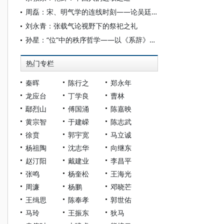
周磊：宋、明气学的连线时刻——论吴廷翰对张载思想的继承与发扬
刘永青：张载气论视野下的祭祀之礼
孙星：“位”中的秩序哲学——以《系辞》为中心
热门专栏
秦晖
陈行之
郑永年
龙应台
丁学良
曹林
鄢烈山
傅国涌
陈嘉映
黄宗智
于建嵘
陈志武
徐贲
郭宇宽
马立诚
杨祖陶
沈志华
向继东
赵汀阳
戴建业
李昌平
张鸣
杨奎松
王海光
周濂
杨鹏
邓晓芒
王缉思
陈奉孝
郭世佑
马玲
王振东
狄马