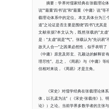
摘要：学界对儒家经典在张载理论体
说”“最重‘四书’说”和“最重《中庸》
载理论体系中的定位。本文具体分为三个问
道”之论证是否主要是围绕“四书”(尤其
文献依据?本文认为，既然张载的“太虚
是：“太虚”就是“气”。张载认为“先识易
故天人合一”之因果必然性，似乎表明了《
《中庸》原意及郑玄、孔颖达的解释皆有重
理尽性”。总之，《周易》与《中庸》等
但相对来说，《周易》才是主角。
《宋史》对儒学经典在张载理论体系
体，以孔孟为法”（《宋史·张载传》)。
论》）之论。当前学界多数学者的主张与王