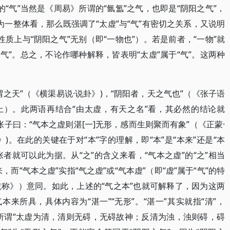
”的“气”当然是《周易》所谓的“氤氲”之气，也即是“阴阳之气”，
作为一整体看，那么既强调了“太虚”与“气”有密切之关系，又说明
性质上与“阴阳之气”无别（即“一物也”）。若是前者，“一物”就
之气”。总之，不论作哪种解释，皆表明“太虚”属于“气”。这两种
之天”（《横渠易说·说卦》)，“阴阳者，天之气也”（《张子语
上）。此两语再结合“由太虚，有天之名”看，其必然的结论就
张子曰：“气本之虚则湛[一]无形，感而生则聚而有象”（《正蒙·
》)。在此的关键在于对“本”字的理解，即“本”是“本来”还是“本
张者就可以此为据。从“之”的含义来看，“气本之虚”的“之”相当
来，而“气本之虚”实指“气之虚”或“气本虚”（即“虚”属于“气”的特
乾称》）意同。如此，上述的“气之本”也就可解释了，因为这两
本来所具，具体内容为“湛一”“无形”。“湛一”其实就指“清”，
，正所谓“太虚为清，清则无碍，无碍故神；反清为浊，浊则碍，碍