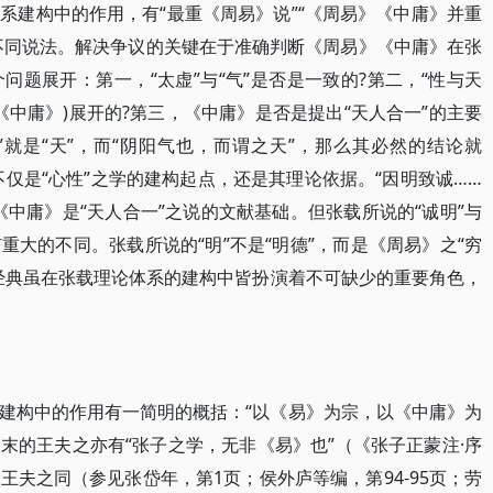
系建构中的作用，有“最重《周易》说”“《周易》《中庸》并重
说”等不同说法。解决争议的关键在于准确判断《周易》《中庸》在张
题展开：第一，“太虚”与“气”是否是一致的?第二，“性与天
是《中庸》)展开的?第三，《中庸》是否是提出“天人合一”的主要
”就是“天”，而“阴阳气也，而谓之天”，那么其必然的结论就
”不仅是“心性”之学的建构起点，还是其理论依据。“因明致诚……
中庸》是“天人合一”之说的文献基础。但张载所说的“诚明”与
大的不同。张载所说的“明”不是“明德”，而是《周易》之“穷
经典虽在张载理论体系的建构中皆扮演着不可缺少的重要角色，
建构中的作用有一简明的概括：“以《易》为宗，以《中庸》为
明末的王夫之亦有“张子之学，无非《易》也”（《张子正蒙注·序
夫之同（参见张岱年，第1页；侯外庐等编，第94-95页；劳