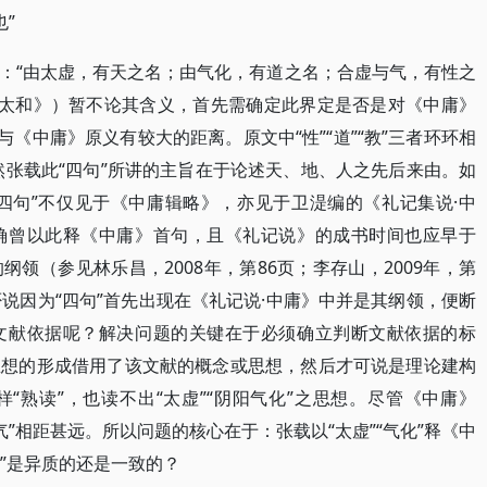
”
：“由太虚，有天之名；由气化，有道之名；合虚与气，有性之
·太和》）暂不论其含义，首先需确定此界定是否是对《中庸》
与《中庸》原义有较大的距离。原文中“性”“道”“教”三者环环相
”。然张载此“四句”所讲的主旨在于论述天、地、人之先后来由。如
“四句”不仅见于《中庸辑略》，亦见于卫湜编的《礼记集说·中
确曾以此释《中庸》首句，且《礼记说》的成书时间也应早于
领（参见林乐昌，2008年，第86页；李存山，2009年，第
说因为“四句”首先出现在《礼记说·中庸》中并是其纲领，便断
文献依据呢？解决问题的关键在于必须确立判断文献依据的标
思想的形成借用了该文献的概念或思想，然后才可说是理论建构
“熟读”，也读不出“太虚”“阴阳气化”之思想。尽管《中庸》
之气”相距甚远。所以问题的核心在于：张载以“太虚”“气化”释《中
气”是异质的还是一致的？