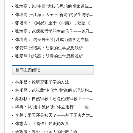
张培高：以“中庸”为核心思想的儒家道统谱系建构历程论析
张培高 张江海：孟子“性善论”的发生与形成
张培高：《周易》重于《中庸》，还是《中庸》重于《周易》
张培高：论儒家哲学的生命信仰——以孔颜之乐为中心
张培高：“内圣外王”何以成为儒学之专指
张爱萍 张培高：胡瑗的仁学思想浅析
张爱萍 张培高：胡瑗的仁学思想浅析
相同主题阅读
林乐昌：论研究张子学的方法
林乐昌：论张载“变化气质”说的义理结构与工夫特色
苏杉杉：自然宗教？还是伦理宗教？——《易经》宗教观再议：自然宗教？还是伦理宗教？——《易经》宗教观再议
毕冉：从“用中见体”到“体立用行” ——论朱子对《中庸》首章“大本”“达道”的阐释变化
李腾：限天还是知天？——基于王夫之对张载“左旋说”批判的再考察
张志宏：《易传》知识论发凡
余敦康：乾卦：中国人的进取之道