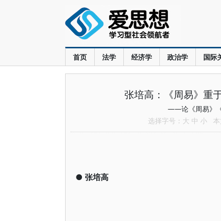
首页
法学
经济学
政治学
国际
张培高：《周易》重
——论《周易》
选择字号：
大
中
小
本文
●
张培高