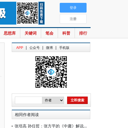
登录
注册
思想库
关键词
笔会
科普
排行
|
|
|
APP
公众号
微博
手机版
相同作者阅读
张培高 孙任哲：张方平的《中庸》解说及其影响