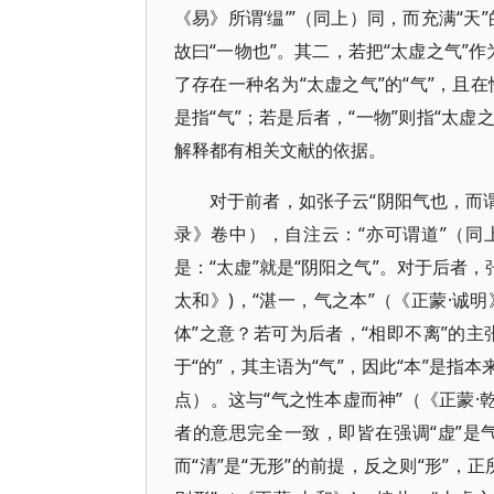
《易》所谓‘缊’”（同上）同，而充满“天
故曰“一物也”。其二，若把“太虚之气”
了存在一种名为“太虚之气”的“气”，且在
是指“气”；若是后者，“一物”则指“太虚
解释都有相关文献的依据。
对于前者，如张子云“阴阳气也，而谓
录》卷中），自注云：“亦可谓道”（同
是：“太虚”就是“阴阳之气”。对于后者，
太和》)，“湛一，气之本”（《正蒙·诚明
体”之意？若可为后者，“相即不离”的主
于“的”，其主语为“气”，因此“本”是指本
点）。这与“气之性本虚而神”（《正蒙·
者的意思完全一致，即皆在强调“虚”是气
而“清”是“无形”的前提，反之则“形”