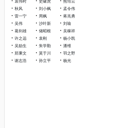
袁伟时
史啸虎
熊培云
秋风
刘小枫
孟令伟
雷一宁
周枫
蒋兆勇
吴伟
沙叶新
刘瑜
葛剑雄
储昭根
吴稼祥
许之远
袁刚
杨小凯
吴励生
朱学勤
潘维
郑秉文
莫于川
羽之野
谢志浩
孙立平
杨光