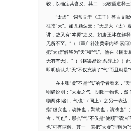
较，以确定其含义。其二，比较儒道释三
“太虚”一词常见于《庄子》等古文献
往指“天”。如孔颖达云：“天是大（太）
讲，故又有“本原”之义。如唐王冰在解
无所不至。”（《重广补注黄帝内经·素问
把“太虚”解释为“天”和“气”。他在《
无有有无]。”（《横渠易说·系辞上》）此
即明确认为“天”不仅充满了“气”而且就
在主张“虚”不是“气”的学者看来，“天
明确说明：“太虚之气，阴阳一物也，然而
物两体[者]，气也”（同上）之另一表达
指“虚实也，动静也，聚散也，清浊也”（
者，气也”，那么“气”不仅是“健顺”“
也”可有两解。其一，若把“太虚”理解为