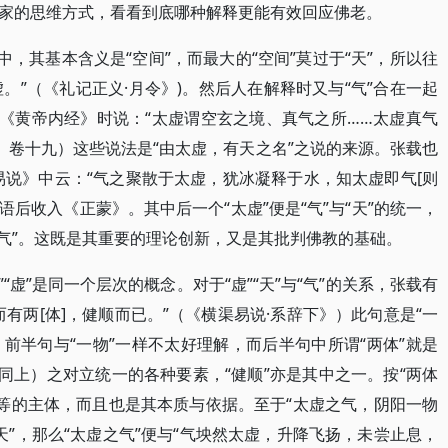
家的思维方式，看看到底哪种解释更能有效回应佛老。
中，其基本含义是“空间”，而最大的“空间”莫过于“天”，所以往
虚。”（《礼记正义·月令》)。然后人在解释时又与“气”合在一起
释《黄帝内经》时说：“太虚谓空玄之境、真气之所……太虚真气
》卷十九）这些说法是“由太虚，有天之名”之说的来源。张载也
横渠易说》中云：“气之聚散于太虚，犹冰凝释于水，知太虚即气[则
语后收入《正蒙》。其中后一个“太虚”便是“气”与“天”的统一，
是“气”。这既是其重要的理论创新，又是其批判佛教的基础。
”“虚”是同一个层次的概念。对于“虚”“天”与“气”的关系，张载有
有两[体]，健顺而已。”（《横渠易说·系辞下》）此句意是“一
。前半句与“一物”一样不太好理解，而后半句中所谓“两体”就是
同上）之对立统一的各种要素，“健顺”亦是其中之一。按“两体
清浊”等的主体，而且也是其本质与依据。至于“太虚之气，阴阳一物
“天”，那么“太虚之气”便与“气坱然太虚，升降飞扬，未尝止息，