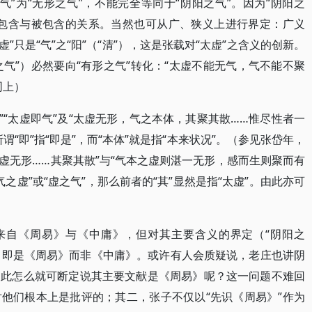
之气”为“无形之气”，不能完全等同于“阴阳之气”。因为“阴阳之
于包含与被包含的关系。当然也可从广、狭义上进行界定：广义
虚”只是“气”之“阳”（“清”），这是张载对“太虚”之含义的创新。
之气”）必然要向“有形之气”转化：“太虚不能无气，气不能不聚
同上）
气”“太虚即气”及“太虚无形，气之本体，其聚其散……惟尽性者一
“即”指“即是”，而“本体”就是指“本来状况”。（参见张岱年，
虚无形……其聚其散”与“气本之虚则湛一无形，感而生则聚而有
气之虚”或“虚之气”，那么前者的“其”显然是指“太虚”。由此亦可
非来自《周易》与《中庸》，但对其主要含义的界定（“阴阳之
的，即是《周易》而非《中庸》。或许有人会质疑说，老庄也讲阴
因此怎么就可断定说其主要文献是《周易》呢？这一问题不难回
他们根本上是批评的；其二，张子不仅以“先识《周易》”作为