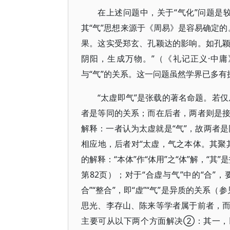
在上述问题中，关于“气化”问题是
其“气”思想来源于《周易》是容易确定的
果。这实受郑玄、孔颖达的影响。如孔颖
阴阳，生成万物。”（《礼记正义·中
与“气”的关系。这一问题虽然学界已多
“太虚即气”是张载的著名命题。若仅
者是等同的关系；而在后者，两者则是
解释：一者认为太虚就是“气”，故两者是
相应地，后者对“太虚，气之本体。其聚其
的解释：“本体”作“体用”之“体”解，“其”
第82页）；对于“合虚与气”中的“合”
合”“整合”，即“虚”“气”是异质的关系（
思光、李存山、陈来等学者属于前者，
主要可从以下两个方面解决②：其一，以