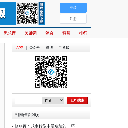
登录
注册
思想库
关键词
笔会
科普
排行
|
|
|
APP
公众号
微博
手机版
相同作者阅读
赵燕菁：城市转型中最危险的一环