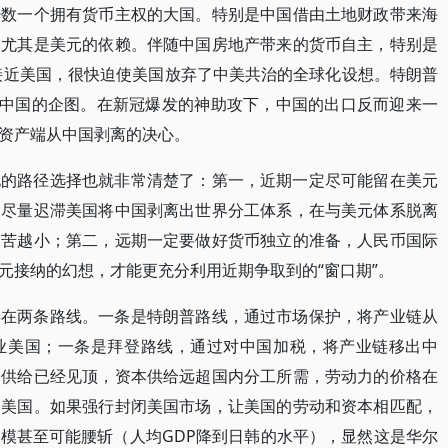
少数一个拥有货币主权的大国。特别是中国借由土地财政带来海
币尤其是美元的依赖。伴随中国房地产带来的货币自主，特别是
速接近美国，很快迫使美国放弃了中美共治的全球化设想。特朗普
”中国的企图。在新冠爆发的神助攻下，中国的出口反而迎来一
资产端从中国剥离的决心。
化的路径选择也就非常清楚了：第一，近期一定尽可能留在美元
，尽量迟滞美国将中国剥离出世界分工体系，在与美元体系脱离
痛苦越小；第二，远期一定要做好货币独立的准备，人民币国际
元接纳的幻想，才能更充分利用近期争取到的“窗口期”。
存在两条路线。一条是特朗普路线，通过市场保护，将产业链从
业美国；一条是拜登路线，通过对中国加税，将产业链移出中
动供给已经见顶，资本供给远超国内分工所需，劳动力的价格在
到美国。如果强行封闭美国市场，让美国的劳动和资本相匹配，
模甚至可能腰斩（人均GDP降到日韩的水平），显然这是华尔