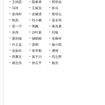
王缉思
陈奉孝
郭世佑
马玲
王振东
狄马
袁伟时
史啸虎
熊培云
秋风
刘小枫
孟令伟
雷一宁
周枫
蒋兆勇
吴伟
沙叶新
刘瑜
葛剑雄
储昭根
吴稼祥
许之远
袁刚
杨小凯
吴励生
朱学勤
潘维
郑秉文
莫于川
羽之野
谢志浩
孙立平
杨光