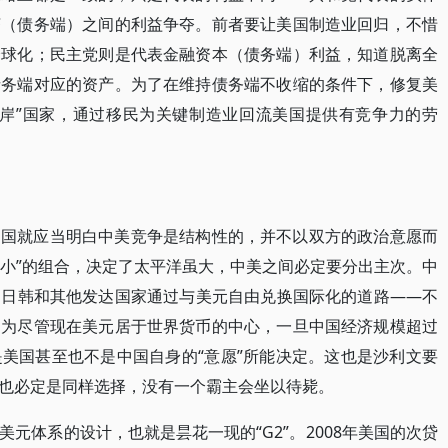
济（债务端）之间的利益争夺。前者要让美国制造业回归，不惜
全球化；民主党则是代表金融资本（债务端）利益，知道脱离全
债务端对应的资产。为了在维持债务端不收缩的条件下，修复美
友岸”国家，通过移民为关键制造业回流美国提供有竞争力的劳
中国就应当明白中美竞争是结构性的，并不以双方的政治意愿而
国小”的组合，决定了太平洋虽大，中美之间必定要分出主次。中
走日韩和其他发达国家通过与美元自由兑换国际化的道路——不
因为尽管现在美元居于世界货币的中心，一旦中国经济规模超过
美国甚至也不是中国自身的“意愿”所能决定。这也是沙利文要
也必定是同样选择，没有一个霸主会坐以待毙。
元体系的设计，也就是昙花一现的“G2”。2008年美国的次贷