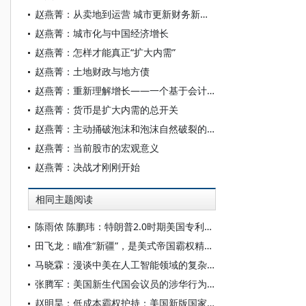
赵燕菁：从卖地到运营 城市更新财务新路径
赵燕菁：城市化与中国经济增长
赵燕菁：怎样才能真正“扩大内需”
赵燕菁：土地财政与地方债
赵燕菁：重新理解增长——一个基于会计学的宏观经济模型
赵燕菁：货币是扩大内需的总开关
赵燕菁：主动捅破泡沫和泡沫自然破裂的后果一样吗？
赵燕菁：当前股市的宏观意义
赵燕菁：决战才刚刚开始
相同主题阅读
陈雨侬 陈鹏玮：特朗普2.0时期美国专利制度的“武器化”演进与中国应对
田飞龙：瞄准“新疆”，是美式帝国霸权精心酝酿的专项行动
马晓霖：漫谈中美在人工智能领域的复杂博弈
张腾军：美国新生代国会议员的涉华行为及其影响探析
赵明昊：低成本霸权护持：美国新版国家安全战略与中美博弈