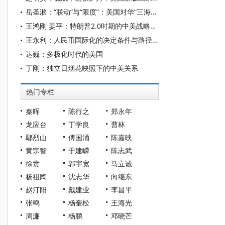
岳圣淞：“联动”与“限度”：美国对华“三海联动”战略探析
王鸿刚 姜平：特朗普2.0时期的中美战略相持与中国的战略运筹
王永利：人民币国际化的决定条件与路径选择
达巍：多极化时代的美国
丁刚：独立日烟花映照下的中美关系
热门专栏
秦晖
陈行之
郑永年
龙应台
丁学良
曹林
鄢烈山
傅国涌
陈嘉映
黄宗智
于建嵘
陈志武
徐贲
郭宇宽
马立诚
杨祖陶
沈志华
向继东
赵汀阳
戴建业
李昌平
张鸣
杨奎松
王海光
周濂
杨鹏
邓晓芒