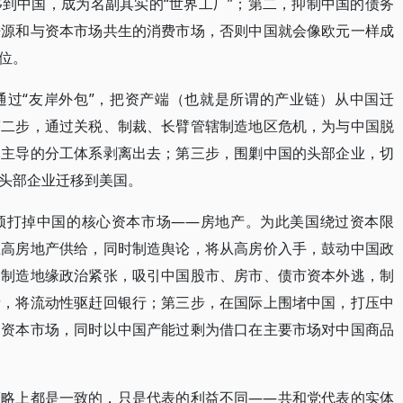
到中国，成为名副其实的“世界工厂”；第二，抑制中国的债务
来源和与资本市场共生的消费市场，否则中国就会像欧元一样成
位。
通过“友岸外包”，把资产端（也就是所谓的产业链）从中国迁
第二步，通过关税、制裁、长臂管辖制造地区危机，为与中国脱
元主导的分工体系剥离出去；第三步，围剿中国的头部企业，切
头部企业迁移到美国。
须打掉中国的核心资本市场——房地产。为此美国绕过资本限
推高房地产供给，同时制造舆论，将从高房价入手，鼓动中国政
，制造地缘政治紧张，吸引中国股市、房市、债市资本外逃，制
债，将流动性驱赶回银行；第三步，在国际上围堵中国，打压中
国资本市场，同时以中国产能过剩为借口在主要市场对中国商品
策略上都是一致的，只是代表的利益不同——共和党代表的实体