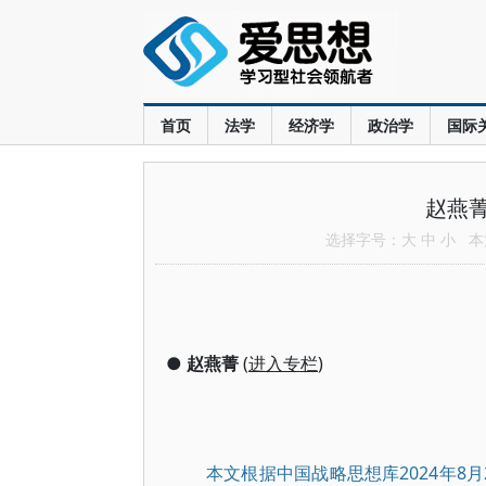
首页
法学
经济学
政治学
国际
赵燕
选择字号：
大
中
小
本文
●
赵燕菁
(
进入专栏
)
本文根据中国战略思想库2024年8月