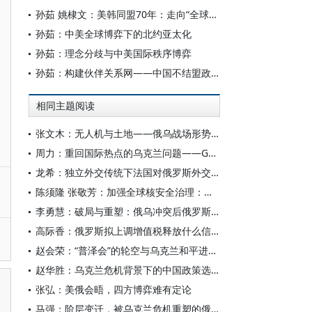
孙茹 姚棣文：美韩同盟70年：走向“全球全面战略同盟”的态势
孙茹：中美全球博弈下的北约亚太化
孙茹：理念分歧与中美国际秩序博弈
孙茹：构建伙伴关系网——中国不结盟政策的升级版
相同主题阅读
张文木：无人机与土地——俄乌战场形势分析
周力：重回国际热点的乌克兰问题——G7峰会同俄罗斯新一轮的较量
龙希：独立外交传统下法国对俄罗斯外交政策的转向与再平衡
陈须隆 张敬芳：加强全球核安全治理：俄乌冲突对全球核态势的影响及其应对
李勇慧：破局与重塑：俄乌冲突后俄罗斯外交特点
高际香：俄罗斯拟上调增值税释放什么信号
赵会荣：“普泽会”的轮空与乌克兰和平进程的举步维艰
赵华胜：乌克兰危机背景下的中国政策选择与中俄关系
张弘：美俄会晤，四方博弈难有定论
马强：阶层变迁，被乌克兰危机重塑的俄罗斯社会