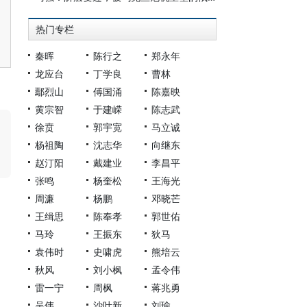
热门专栏
秦晖
陈行之
郑永年
龙应台
丁学良
曹林
鄢烈山
傅国涌
陈嘉映
黄宗智
于建嵘
陈志武
徐贲
郭宇宽
马立诚
杨祖陶
沈志华
向继东
赵汀阳
戴建业
李昌平
张鸣
杨奎松
王海光
周濂
杨鹏
邓晓芒
王缉思
陈奉孝
郭世佑
马玲
王振东
狄马
袁伟时
史啸虎
熊培云
秋风
刘小枫
孟令伟
雷一宁
周枫
蒋兆勇
吴伟
沙叶新
刘瑜