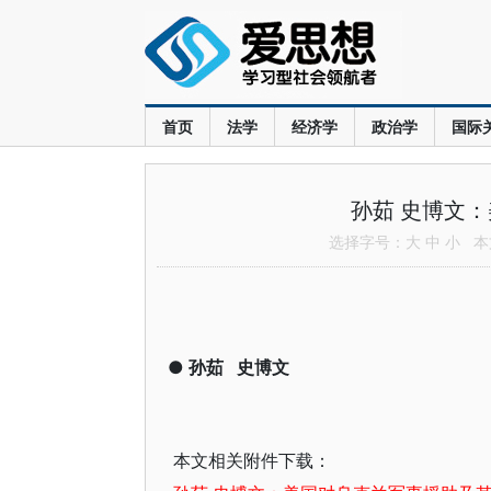
首页
法学
经济学
政治学
国际
孙茹 史博文
选择字号：
大
中
小
本文
●
孙茹
史博文
本文相关附件下载：