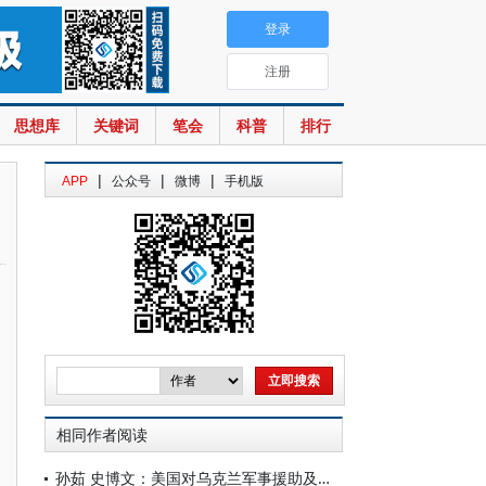
登录
注册
思想库
关键词
笔会
科普
排行
|
|
|
APP
公众号
微博
手机版
相同作者阅读
孙茹 史博文：美国对乌克兰军事援助及其影响