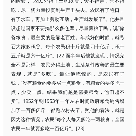
的经验，“农民分得了土地以后，舍不得穿，舍不得
吃，尽一切力量投资到生产里头去。农民有了牲口，
有了水车，再加上劳动互助，生产就发展了”。他并且
设想过国家不要搞那么多仓库，尽量藏粮于民，说“储
备粮食，最主要的是靠老百姓。年成好的时候，就号
召大家多积谷。每个农民积十斤就是四十亿斤，积十
五斤就是六十亿斤”。
[22]
而半年后他就发现，情况完
全不是那样。农民分得土地，生活条件改善的最主要
表现，就是“多吃”。最让他吃惊的，是农民有了
钱，“没有粮食的要多买一点粮食，有粮食的要多吃一
点，少卖一点。结果我们越是需要粮食，他们越不
卖”。
1952
年到
1953
年一年左右时间政府粮食销售增
加了一百多亿斤，都跑农村去了。照他的看法，就是
因为这种情况，农民“每个人每天多吃一两粮食，全国
农民一年就要多吃一百亿斤”。
[23]