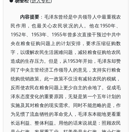
●
杨奎松
(
进入专栏
)
内容提要
：毛泽东曾经是中共领导人中最重视农
民作用，也最关心农民状况的人。他在1950年、
1952年、1953年、1955年曾多次直接干预过中共中
央在粮食征购问题上的计划安排，要求压缩征购数
字，以缓解农民生活困难问题，减轻粮食征购给农民
造成的生存压力。但是，从1953年开始，毛泽东却赞
同了中央主管经济工作领导人的意见，支持实行粮食
统购统销政策。此一政策不仅没有减轻农民的税赋，
反而使农民在粮食问题上更少自主的余地了。促成毛
泽东态度变化的重要原因，无疑是第一个五年计划的
实施及其对粮食的现实需求。同时不能忽略的是，作
为见惯了流血牺牲的革命党人，毛泽东本能地更看重
长远利益、整体利益。用他的话来说就是：照顾农民
是小仁政，发展重工业、打美帝是大仁政。施小仁政