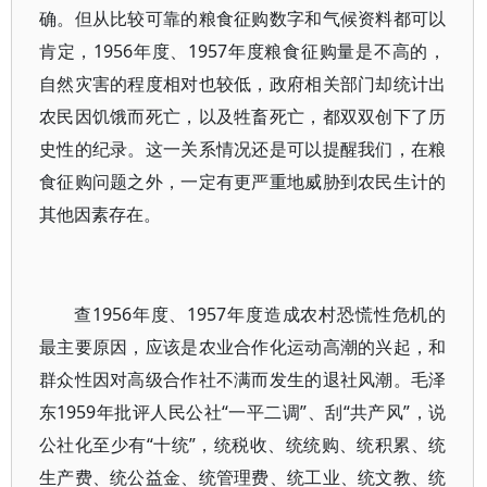
确。但从比较可靠的粮食征购数字和气候资料都可以
肯定，
1956
年度、
1957
年度粮食征购量是不高的，
自然灾害的程度相对也较低，政府相关部门却统计出
农民因饥饿而死亡，以及牲畜死亡，都双双创下了历
史性的纪录。这一关系情况还是可以提醒我们，在粮
食征购问题之外，一定有更严重地威胁到农民生计的
其他因素存在。
查
1956
年度、
1957
年度造成农村恐慌性危机的
最主要原因，应该是农业合作化运动高潮的兴起，和
群众性因对高级合作社不满而发生的退社风潮。毛泽
东
1959
年批评人民公社“一平二调”、刮“共产风”，说
公社化至少有“十统”，统税收、统统购、统积累、统
生产费、统公益金、统管理费、统工业、统文教、统