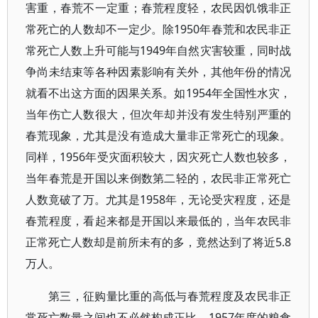
害重，春荒不一定重；春荒程度轻，农民因饥饿非正
常死亡的人数却不一定少。除
1950
年春荒和农民非正
常死亡人数上升可能与
1949
年自然灾害较重，同时战
争尚未结束等各种因素影响有关外，其他年份的情况
就看不出这方面的因果关系。如
1954
年全国性水灾，
当年伤亡人数很大，但次年却并没有发生特别严重的
春荒现象，尤其是没有造成大量非正常死亡的现象。
同样，
1956
年受灾面积较大，因灾死亡人数也较多，
当年春荒是开国以来倒数第二轻的，农民非正常死亡
人数竟破了万。尤其是
1958
年，无论受灾程度，还是
春荒程度，看起来都是开国以来最低的，当年农民非
正常死亡人数却是前所未有的多，竟然达到了将近
5.8
万人。
第三，征购量比重的高低与春荒程度及农民非正
常死亡数量之间也不必然构成正比。
1957
年度的粮食