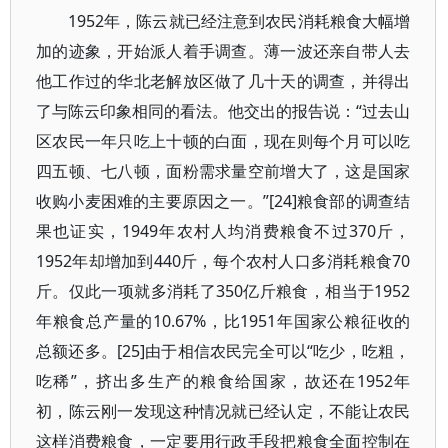
1952
年，陈云就已经注意到农民消耗粮食大幅增
加的迹象，开始派人着手调查。薄一波还亲自带人去
他工作过的华北老解放区做了几十天的调查，并得出
了与陈云印象相同的看法。他交出的报告说：“过去山
区农民一年只吃上十顿的白面，现在则每个月可以吃
四五顿、七八顿，面粉需求量空前增大了，这是国家
收购小麦困难的主要原因之一。”
[24]
粮食部的调查结
果也证实，
1949
年农村人均消费粮食不过
370
斤，
1952
年却增加到
440
斤，每个农村人口多消耗粮食
70
斤。仅此一项就多消耗了
350
亿斤粮食，相当于
1952
年粮食总产量的
10.67%
，比
1951
年国家公粮征收的
总额还多。
[25]
由于相信农民完全可以“吃少，吃粗，
吃稀”，挤出多生产的粮食给国家，故还在
1952
年
初，陈云刚一发现这种情况就已经认定，不能让农民
这样消费粮食，一定要用行政手段把粮食全面控制在