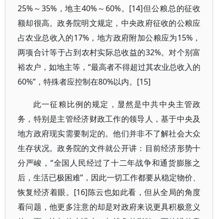
25%
～
35%
，地主
40%
～
60%
。
[14]
但公粮总的征收
额却很高。政务院明文规定，中央政府征收的公粮应
占农业总收入的
17%
，地方政府附加公粮应为
15%
，
两项合计等于占到农村实际总收益的
32%
。对个别富
裕农户，如地主等，“最高者不得超过其农业总收入的
60%
”，特殊者应控制在
80%
以内。
[15]
此一征粮比例的规定，显然是中共中央主管政
务，特别是主管经济财政工作的领导人，基于中央及
地方政府现实需要制定的。他们并非不了解社会大众
生存状况。政务院的文件就公开讲：目前经济形势十
分严峻，“全国人民经过了十二年战争和通货膨胀之
后，生活已极困难”，因此一切工作都要从稳定物价、
恢复经济着眼。
[16]
陈云也如此看，但从全局的角度
看问题，他更多注意的却是对政府来说更具积极意义