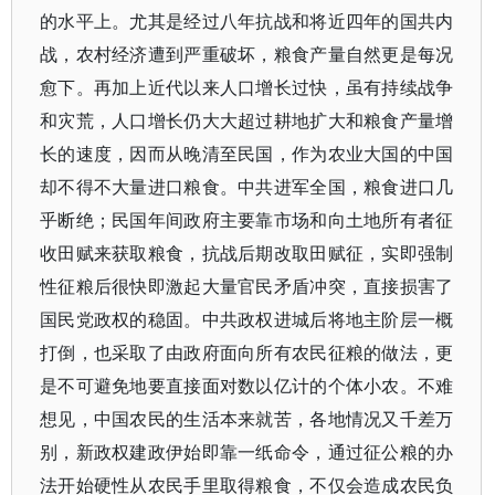
的水平上。尤其是经过八年抗战和将近四年的国共内
战，农村经济遭到严重破坏，粮食产量自然更是每况
愈下。再加上近代以来人口增长过快，虽有持续战争
和灾荒，人口增长仍大大超过耕地扩大和粮食产量增
长的速度，因而从晚清至民国，作为农业大国的中国
却不得不大量进口粮食。中共进军全国，粮食进口几
乎断绝；民国年间政府主要靠市场和向土地所有者征
收田赋来获取粮食，抗战后期改取田赋征，实即强制
性征粮后很快即激起大量官民矛盾冲突，直接损害了
国民党政权的稳固。中共政权进城后将地主阶层一概
打倒，也采取了由政府面向所有农民征粮的做法，更
是不可避免地要直接面对数以亿计的个体小农。不难
想见，中国农民的生活本来就苦，各地情况又千差万
别，新政权建政伊始即靠一纸命令，通过征公粮的办
法开始硬性从农民手里取得粮食，不仅会造成农民负