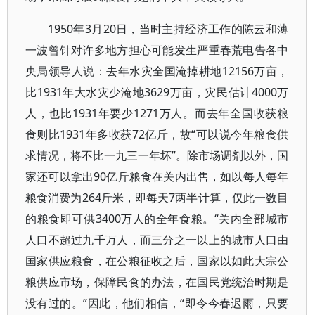
1950
年
3
月
20
日，当时主持经济工作的陈云和薄
一波曾针对许多地方担心可能发生严重春荒电告各中
央局领导人说：去年水灾全国淹掉耕地
12156
万亩，
比
1931
年大水灾少淹地
3629
万亩，灾民估计
4000
万
人，也比
1931
年要少
1271
万人。而去年全国收获粮
食则比
1931
年多收获
72
亿斤，故“可以说今年粮食供
求情况，将不比一九三一年坏”。除市场调剂以外，国
家还可以拿出
90
亿斤粮食在关内出售，如以每人每年
粮食消费为
264
斤米，即每天
7
两半计算，仅此一数目
的粮食即可供
3400
万人的全年食粮。“关内全部城市
人口不超过九千万人，而三分之一以上的城市人口由
国家供应粮食，在公粮征收之后，国家以如此大宗公
粮供应市场，保障民食的办法，在国民党统治时期是
没有过的。”因此，他们相信，“即令今春迟雨，只要