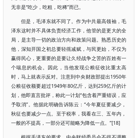
无非是“吃少，吃粗，吃稀”而已。
但是，毛泽东就不同了。作为中共最高领袖，毛
泽东这时并不具体负责经济工作，他管的是更大的全
局，是主导一切的政治方向和政策问题。熟悉历史的
他，深知开国之初总要轻徭减赋，与民更始，不仅为
赢得民心，更重要的是要让久经战争之苦的百姓有一
个喘息的机会。因此，当他发现公粮征收比重太高
时，马上就表示反对。注意到中央财政部提出
1950
年
公粮征收额要超过
1949
年
80
亿斤，达到
259
亿斤的计
划，他即直言批评，称此一计划“包含着严重错误，应
予取消”。他据此明确告诉陈云：“今年夏征要减少，
秋征也要减少一点。至于税率，我看在三、五年内，
一般的不提高，一部分还可能略为降低一点。”
[18]
根据毛泽东的要求，中央财经委员会不得不调整