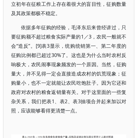
立初年在征粮工作上存在着很大的盲目性，征购数量
及其政策都极不稳定。
依据多年征购的经验，毛泽东后来曾经讲过，只
要征购额不超过粮食实际产量的
1
／
3
，农民一般就不
会“造反”。
[9]
表
3
显示，统购统销第一、第二年度的
征购比例都已超过
30%
了。这也是为什么当时农村反
响极大，农民闹事现象频发的一个原因。当然，征购
量大，并不见得一定会直接造成农村的饥荒现象；征
购量小，也不一定就能让农民吃饱肚子。因为它还和
政府对农村的粮食返销量有关。对于这里面的一些复
杂关系，我们把表
1
、表
2
、表
3
抽项合并起来加以对
照，应该能够看得更清楚一点。