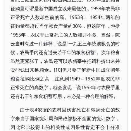
征购量可谓是新中国成立以来最低的，
1958
年农民非
正常死亡人数却空前的高。
1953
年、
1954
年两年的
征购量都超过当年粮食产量的
30%
，但这两年，包括
1955
年，农民非正常死亡的人数却并不多。当然，陈
云当时有过一种解释，说是“一九五三年统购粮食的时
候，农民手内还有过去若干年的粮食积蓄”。次年粮食
虽然更紧张了，农民还可以杀猪宰牛把饲料挤出来并
卖些钱出来换粮食。
[10]
但只要了解新中国成立初年
粮食征购比例之高，注意到
1949
～
1952
年度农民非
正常死亡的高数字，就会发现，说
1953
年时农民手里
还有若干年粮食积蓄可用，未必是一种合理的解释。
由于表
4
依据的农村因伤害死亡和饿病死亡的数
字来自于国家统计局和民政部极不全面的统计数字，
因此它比较得出的相关性或因果性肯定不会十分准