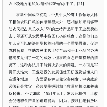
农业税地方附加又增回到
20%
的水平了。
[21]
在新中国成立初期，中共中央经济工作领导人除
了相信农民口粮的伸缩量很大外，还相信如果能够帮
助农民把占其总收入
15%
的土特产品和手工业品卖出
去，即还可从农民手中换回
15%
的粮食，这是他们当
年认定可以解决新增预算问题的一个重要思路。促进
农村贸易，帮助农民出售土特产品和手工业品的办法
也确实见到了一定的成效，但在粮食总产量有限的情
况下，这种办法并不能解决多大的问题。一方面是军
费开支浩大，工业建设的发展促使工矿区及城镇人口
在逐年增加；一方面是各种自然灾害频发，中央政府
必须到处救灾，必须要掌握到相当数量的机动粮并储
备起来。不仅如此，
1951
年
5
月，陈云还相信：土改
会促进粮食产量的迅速提高，因为，按以往老解放区