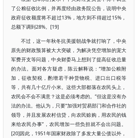
了公粮征收比例，并再度经由政务院公告，说明中央
政府征收额度将不超过
13%
，地方则不得超过
15%
，
总额下调到
28%
。
[19]
不过，这一年秋冬抗美援朝战争就打响了，中央
原先的财政预算被大大突破，为解决凭空增加的宠大
军费开支等问题，中央财委马上想到了提高征收总量
的办法。面对各方疑虑，陈云解释说：“增加公粮附
加，征收契税，酌增若干种货物税、进口出口税等
等，共有几十亿斤小米。这些大部都落在农民头上，
农民会不会不满意？这是必须考虑的。”但这是没有办
法的办法。他认为，只要“加强对贸易部门和合作社的
领导，并且发展农村信贷，向农民赊购，用农民的钱
来给农民办事”，农民增加一些负担就不会出问题。
[20]
因此，
1951
年国家财政除了多发大量公债以外，