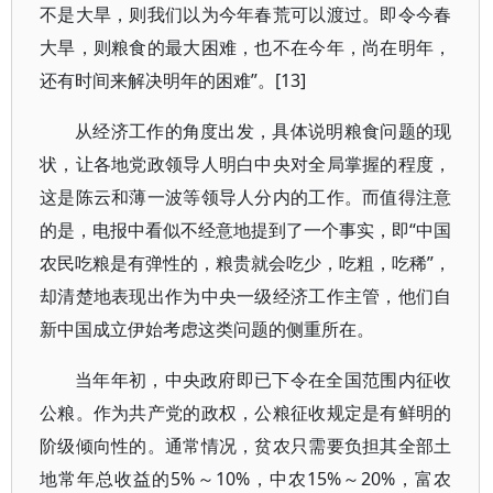
不是大旱，则我们以为今年春荒可以渡过。即令今春
大旱，则粮食的最大困难，也不在今年，尚在明年，
还有时间来解决明年的困难”。
[13]
从经济工作的角度出发，具体说明粮食问题的现
状，让各地党政领导人明白中央对全局掌握的程度，
这是陈云和薄一波等领导人分内的工作。而值得注意
的是，电报中看似不经意地提到了一个事实，即“中国
农民吃粮是有弹性的，粮贵就会吃少，吃粗，吃稀”，
却清楚地表现出作为中央一级经济工作主管，他们自
新中国成立伊始考虑这类问题的侧重所在。
当年年初，中央政府即已下令在全国范围内征收
公粮。作为共产党的政权，公粮征收规定是有鲜明的
阶级倾向性的。通常情况，贫农只需要负担其全部土
地常年总收益的
5%
～
10%
，中农
15%
～
20%
，富农