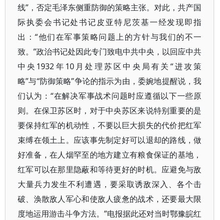
线”，否定毛泽东侧重防御的策略主张。对此，共产国
际执委会书记处书记皮亚特尼茨基一经发现即指
出：“他们在军事策略问题上的方针与我们的不一
致。”政治书记处因此专门致电中共中央，以回应中共
中央1932年10月处理苏区中央局有关“进攻策
略”与“防御策略”争论的指示为由，委婉地提醒说，我
们认为：“在解决军事战术问题时应遵循以下一些原
则。在保卫苏区时，对于中央苏区来说特别重要的是
要保持红军的机动性，不要以巨大损失的代价把红军
束缚在领土上。应该事先制定好可以退却的路线，做
好准备，在人烟罕至的地方建立有粮食保证的基地，
红军可以在那里隐蔽和等待更好的时机。应避免与敌
大量兵力发生不利遭遇，要采取诱敌深入、各个击
破、涣散敌人军心和使敌人疲惫的战术，还要最大限
度地运用游击斗争方法。”电报据此还对当时鄂豫皖红