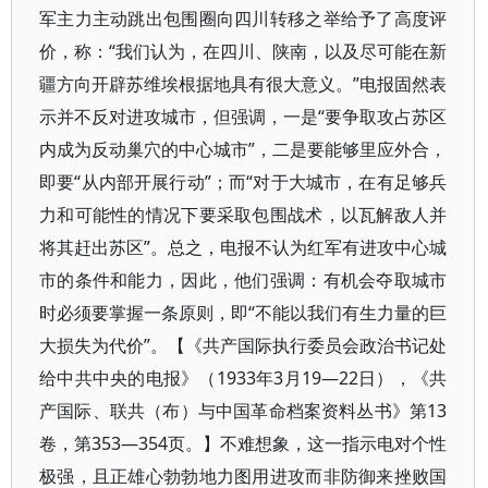
军主力主动跳出包围圈向四川转移之举给予了高度评
价，称：“我们认为，在四川、陕南，以及尽可能在新
疆方向开辟苏维埃根据地具有很大意义。”电报固然表
示并不反对进攻城市，但强调，一是“要争取攻占苏区
内成为反动巢穴的中心城市”，二是要能够里应外合，
即要“从内部开展行动”；而“对于大城市，在有足够兵
力和可能性的情况下要采取包围战术，以瓦解敌人并
将其赶出苏区”。总之，电报不认为红军有进攻中心城
市的条件和能力，因此，他们强调：有机会夺取城市
时必须要掌握一条原则，即“不能以我们有生力量的巨
大损失为代价”。【《共产国际执行委员会政治书记处
给中共中央的电报》（1933年3月19—22日），《共
产国际、联共（布）与中国革命档案资料丛书》第13
卷，第353—354页。】不难想象，这一指示电对个性
极强，且正雄心勃勃地力图用进攻而非防御来挫败国