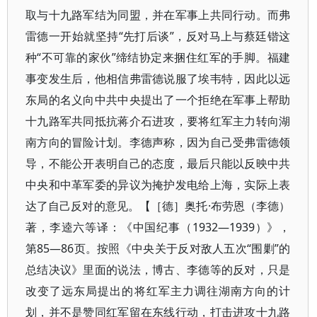
取与十九路军结为同盟，并在军事上共同行动。而弗
雷德一开始就坚持“先打后谈”，反对马上与蔡廷锴这
种“不可靠的家伙”缔结协定来捆住红军的手脚。福建
事变发生后，他相信弗雷德说服了埃韦特，因此以远
东局的名义向中共中央提出了一个拒绝在军事上帮助
十九路军共同抵抗蒋介石进攻，要将红军主力转向湖
南方向的冒险计划。李德声称，因为自己受弗雷德领
导，不能公开表明自己的态度，最后只能以反映中共
中央和中革军委的异议为掩护发电给上海，实际上表
达了自己反对的意见。【［德］奥托·布劳恩（李德）
著，李逵六等译：《中国纪事（1932—1939）》，
第85—86页。按照《中央关于反对敌人五次“围剿”的
总结决议》里面的说法，博古、李德等的反对，只是
改变了远东局提出的将红军主力调往湖南方向的计
划，并不是赞同红军留在东线行动，打击进攻十九路