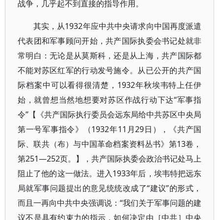
战争，几乎起不到直接的指导作用。
其实，从1932年应中共中央请求向中国再度派遣
代表团和军事顾问开始，共产国际执委会书记处就非
常明白：无论是从莫斯科，还是从上海，共产国际都
不能对苏区红军的行动发号施令。从已公开的共产国
际档案中可以看得很清楚，1932年秋埃韦特上任伊
始，就曾想当然地想要对苏区作战行动下达“军事指
令”【《共产国际执行委员会远东局给中共苏区中央局
第一号军事指令》（1932年11月29日），《共产国
际、联共（布）与中国革命档案资料丛书》第13卷，
第251—252页。】，共产国际执委会政治书记处马上
阻止了他的这一做法。进入1933年后，埃韦特把远东
局就军事问题提出的意见统统改成了“建议”的形式，
而且一再向中共中央强调说：“我们关于军事问题的建
议不是具有约束力的指示，如何决定由［中共］中央