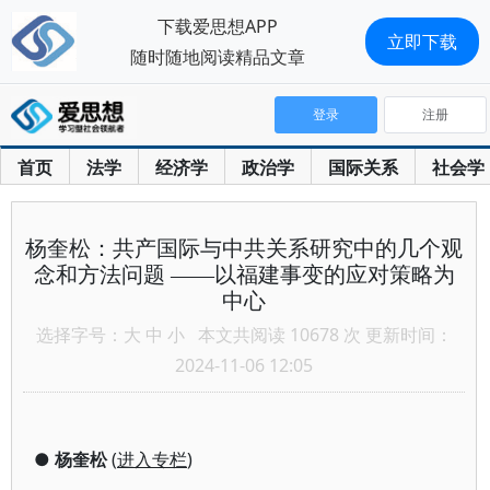
下载爱思想APP
立即下载
随时随地阅读精品文章
登录
注册
首页
法学
经济学
政治学
国际关系
社会学
杨奎松：共产国际与中共关系研究中的几个观
念和方法问题 ——以福建事变的应对策略为
中心
选择字号：
大
中
小
本文共阅读 10678 次 更新时间：
2024-11-06 12:05
●
杨奎松
(
进入专栏
)