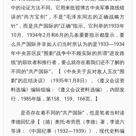
中的论证方法不同。它用来批驳博古中央军事路线错
误的“尚方宝剑”，不是“毛泽东同志的正确战略方
针”，而是共产国际的“正确”指示。它列举的1933年
10月、1934年2月和6月的几条重要指示都显示，要
么共产国际并非如人们当时所认为的是1933—1934
年中央苏区反“围剿”战争中不顾实际的所谓“进攻路
线”的鼓吹者和推行者，要么就存在着我们还不了解的
不同的“共产国际”。【《中央关于反对敌人五次“围
剿”的总结决议》（1935年1月8日），《遵义会议资
料选编》编辑组编：《遵义会议资料选编》，内部发
行，1985年版，第158、159、166页。】
是否存在着不同的“共产国际”，也是笔者当时读
李德回忆录【［德］奥托·布劳恩（李德）著，李逵六
等译：《中国纪事（1932—1939）》，现代史料编