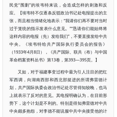
民党“围剿”的埃韦特来说，会造成怎样的刺激和反
应。【埃韦特不仅逐条反驳政治书记处电报提出的主
张，而且相当情绪化地表示：“我请你们再不要对当时
过于笼统的指示发表什么意见。”“恳请你们能始终将
这样内容的电报（先）发给我们”，不要直接发给中共
中央。《埃韦特给共产国际执行委员会的报告》
（1933年4月8日），《共产国际、联共（布）与中国
革命档案资料丛书》第13卷，第393—395页。】
又如，对于福建事变过程中最为引人注目的把红
军西调，向湖南西部和西北部挺进的所谓弗雷德计
划，共产国际执委会政治书记处尽管得知较晚，也马
上就表示了反对的意见。其电报明确认为，在目前形
势下，这个计划是不利的。特别是得知弗雷德对中共
中央颇多抱怨，对李德不能说服中共中央接受他的计