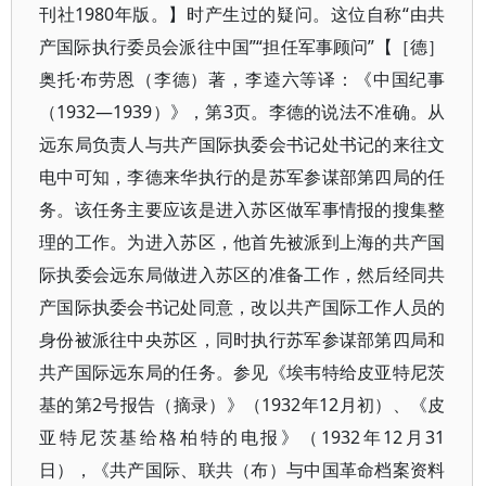
刊社1980年版。】时产生过的疑问。这位自称“由共
产国际执行委员会派往中国”“担任军事顾问”【［德］
奥托·布劳恩（李德）著，李逵六等译：《中国纪事
（1932—1939）》，第3页。李德的说法不准确。从
远东局负责人与共产国际执委会书记处书记的来往文
电中可知，李德来华执行的是苏军参谋部第四局的任
务。该任务主要应该是进入苏区做军事情报的搜集整
理的工作。为进入苏区，他首先被派到上海的共产国
际执委会远东局做进入苏区的准备工作，然后经同共
产国际执委会书记处同意，改以共产国际工作人员的
身份被派往中央苏区，同时执行苏军参谋部第四局和
共产国际远东局的任务。参见《埃韦特给皮亚特尼茨
基的第2号报告（摘录）》（1932年12月初）、《皮
亚特尼茨基给格柏特的电报》（1932年12月31
日），《共产国际、联共（布）与中国革命档案资料