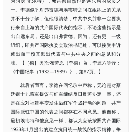
为阿瑟·尤尔特），弗雷德自然也是远东局的成员之
一。李德似乎对弗雷德与埃韦特之间在组织上的关系
并不十分了解，但他很清楚，中共中央并非一定要执
行来自上海的共产国际代表的指示，不论这些指示是
出自远东局，还是出自弗雷德。因为，还有更上一级
组织，即共产国际执委会政治书记处，可以接受申诉
或出面干预其派出代表与中共中央之间的意见和分
歧。【［德］奥托·布劳恩（李德）著，李逵六等译：
《中国纪事（1932—1939）》，第87页。】
就后者而言，李德在回忆录中声称，无论是对蔡
廷锴十九路军提议与红军缔结反日反蒋协定一事，还
是在应对福建事变发生后红军作战行动的问题，共产
国际派驻中国的代表之间都存在不同意见。他自称，
最初埃韦特和他意见一样，都认为应该按照共产国际
1933年1月提出的建立抗日统一战线的指示精神，争