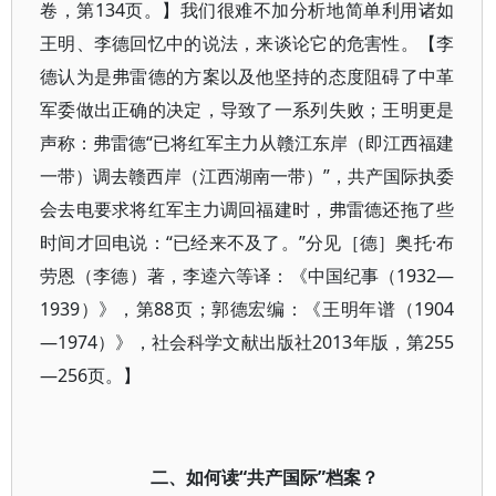
卷，第134页。】我们很难不加分析地简单利用诸如
王明、李德回忆中的说法，来谈论它的危害性。【李
德认为是弗雷德的方案以及他坚持的态度阻碍了中革
军委做出正确的决定，导致了一系列失败；王明更是
声称：弗雷德“已将红军主力从赣江东岸（即江西福建
一带）调去赣西岸（江西湖南一带）”，共产国际执委
会去电要求将红军主力调回福建时，弗雷德还拖了些
时间才回电说：“已经来不及了。”分见［德］奥托·布
劳恩（李德）著，李逵六等译：《中国纪事（1932—
1939）》，第88页；郭德宏编：《王明年谱（1904
—1974）》，社会科学文献出版社2013年版，第255
—256页。】
二、如何读“共产国际”档案？