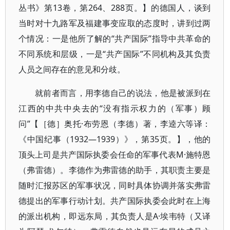
丛书》第13卷，第264、288页。】的德国人，谈到
当时对十九路军及福建事变应取的态度时，讲到过两
个情况：一是他所了解的“共产国际”指导中共革命的
不同系统和层级，一是“共产国际”不同机构及其负责
人员之间存在的意见和分歧。
就前者而言，用李德自己的说法，他是被派到在
江西的中共中央去的“没有指示权力的（军事）顾
问”【［德］奥托·布劳恩（李德）著，李逵六等译：
《中国纪事（1932—1939）》，第35页。】，他的
顶头上司是共产国际执委会任命的军事代表M·施特恩
（弗雷德）。李德作为弗雷德的助手，其职责主要是
随时汇报苏区的军事状况，同时具体协调并落实弗雷
德提出的军事行动计划。共产国际执委会此时在上海
的派出机构，即远东局，其负责人是A·埃韦特（又译