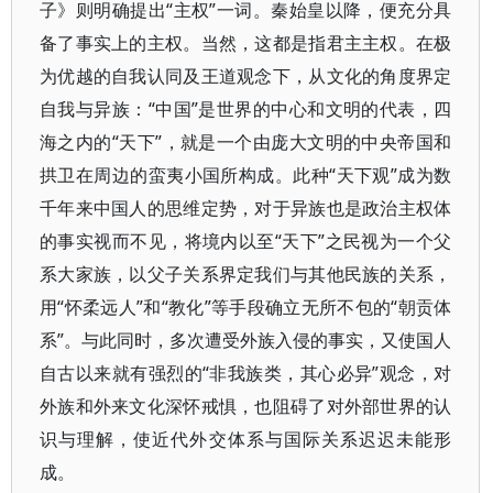
子》则明确提出“主权”一词。秦始皇以降，便充分具
备了事实上的主权。当然，这都是指君主主权。在极
为优越的自我认同及王道观念下，从文化的角度界定
自我与异族：“中国”是世界的中心和文明的代表，四
海之内的“天下”，就是一个由庞大文明的中央帝国和
拱卫在周边的蛮夷小国所构成。此种“天下观”成为数
千年来中国人的思维定势，对于异族也是政治主权体
的事实视而不见，将境内以至“天下”之民视为一个父
系大家族，以父子关系界定我们与其他民族的关系，
用“怀柔远人”和“教化”等手段确立无所不包的“朝贡体
系”。与此同时，多次遭受外族入侵的事实，又使国人
自古以来就有强烈的“非我族类，其心必异”观念，对
外族和外来文化深怀戒惧，也阻碍了对外部世界的认
识与理解，使近代外交体系与国际关系迟迟未能形
成。