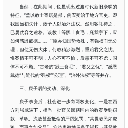
当然，在此期间，也显现出过渡时代新旧杂糅的
特征。“盖以教士寄居是邦，例应受治于地方官吏。即
我国当初失计，致予人以治外法权。然用客礼待之，
已属优容之逾格。该教士等践土食毛，庇我宇下，应
如何感恩戴德……。”“臣亦知国势攸殊，有强权而无公
理，但使无伤大体，何敢稍涉激烈，重贻君父之忧。
惟案情不可不明，人心不可不恤，后患不可不虑，国
体不可不顾。”古老的“践土食毛”、“君父之忧”、“感恩
戴德”与近代的“强权”“公理”、“治外法权”等等并存。
三、庚子后的变动、深化
庚子事变后，社会进一步向两极变化。一是在西
方列强威逼下，相当一批官员因辖区内的教案受到罚
款、革职、流放甚至抵命的严厉惩罚，“其畏教民如虎
狼，而事之如父兄”，愈益卑微地屈身于强权与基督教