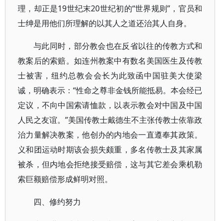
理，却正是19世纪末20世纪初的“世界规则”，官员和
士绅是用他们所理解的以其人之道还治其人自身。
与此同时，部分教会也在反省以往的传教方式和
教案后的索赔。如连州教案中有数名美国医生及传教
士被害，纽约总教会会长为此致函中国驻美大使梁
诚，明确表示：“性命之尊非金钱所能抵易。本会经已
定议，不向中国索请恤款，以表示教会对中国及中国
人民之友谊。”美国传教士戴德生不主张传教士依靠政
治力量解决教案，他创办的内地会一直遵奉其政策。
义和团运动时期该会损失颇重，多名传教士及其家属
被杀，但内地会拒绝接受赔偿，这与其它差会乘机勒
索巨额赔偿形成鲜明对照。
四、修约努力