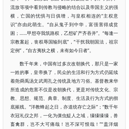
流放等项中看到传教与侵略的结合以及帝国主义的强
横，亡国的忧惧与日俱增，与皇权相连的“主权意
识”亦由此萌生。“自从鬼子到中华，富强害得成贫
困；……甲想夺我筑路权，乙想矿产齐吞并”。“每逢一
宗教案起，丧权辱国输到底”，“干扰我朝国法，祖宗
定例”，“自古夷狄之横，未有如今日者”。
数千年来，中国有过多次改朝换代，那只是一家
一姓的事，皇帝换了，民众的生活和行为方式仍延续
着尧舜禹汤文武周孔之传统及地方习俗。基督教来华
所造成的危害不仅是改朝换代，更是对传统文化、宗
教、思想、规范、典章、制度、生活及行为方式的彻
底摧残。“洋教蜂起之日，亦道统存亡之际”；“数千年
衣冠礼仪之邦，一化为倮虫鯷人之域，獉獉獉獉，兽
畜禽群，岂不大可痛哉！岂不深可恨哉！”“盖洋烟