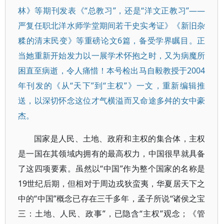
林》等期刊发表《“总教习”，还是“洋文正教习”——
严复任职北洋水师学堂期间若干史实考证》《新旧杂
糅的清末民变》等重磅论文6篇，备受学界瞩目。正
当她重新开始发力以一展学术怀抱之时，又为病魔所
困直至病逝，令人痛惜！本号检出马自毅教授于2004
年刊发的《从“天下”到“主权”》一文，重新编辑推
送，以深切怀念这位才气横溢而又命途多舛的女中豪
杰。
国家是人民、土地、政府和主权的集合体，主权
是一国在其领域内拥有的最高权力，中国很早就具备
了这四项要素。虽然以“中国”作为整个国家的名称是
19世纪后期，但相对于周边戎狄蛮夷，华夏居天下之
中的“中国”概念已存在三千多年，孟子所说“诸侯之宝
三：土地、人民、政事”，已隐含“主权”观念；《管