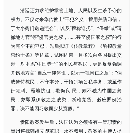
清廷还力求维护掌管土地、人民以及生杀予夺的
权力。不仅对来华传教士“干犯名义，擅用关防印信，
于大小衙门送递照会”，以及“擅称巡抚”、“保举”或“请
撤地方官”等“侵官吏之权，……甚至侵国家之权”的行
为完全不能容忍，先后拟订《传教章程》《酌拟教堂
禁约十条》等约章，试图约束，且多次向各国提出交
涉。对本系“中国赤子”的平民与教民，更是反复强调
并饬地方官“ 自应一律体恤，以示一视同仁之意”；“倘
或倚恃教民，不守本分，干预别项公私事务，或至作
奸犯科、霸地抗租，欺侮良 民，则不独为中国之莠
民，亦即系伊教之之败类，断难宽贷。必应照例治
罪，决不能因习教而少从宽假。”
贵阳教案发生后，法国认为必须将有主管职责的
贵州巡抚韩超立即革职、永不叙用，教案的主使人提