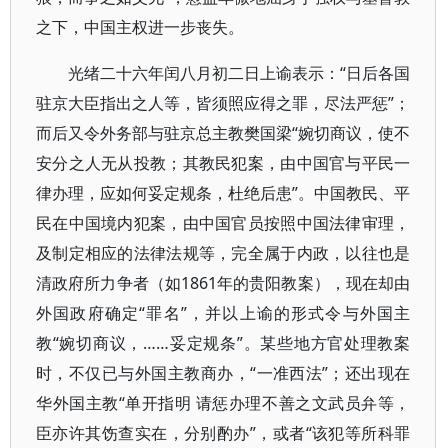
之下，中国主权进一步丧失。
光绪二十六年闰八月初二日上谕表示：“日后各国
驻京大臣指出之人等，皆须照应得之罪，尽法严惩”；
而后又令外务部与驻京总主教樊国梁“婉切商议，使不
安分之人无从投教；其教民犯案，由中国官与平民一
律办理，应如何妥定规条，杜绝后患”。中国教民、平
民在中国境内犯案，由中国官员按照中国法律审理，
及制定相应的法律法规等，完全属于内政，以往也是
清政府所力争者（如1861年的贵阳教案），现在却由
外国政府确定“罪名”，并以上谕的形式令与外国主
教“婉切商议，……妥定规条”。某些地方官处理教案
时，不仅已与外国主教商办，“一准西法”；还出现在
华外国主教“单开指明 请惩办理不善之文武员弁等，
臣亦许其饬查实在，分别酌办”，或者“该犯等所科罪