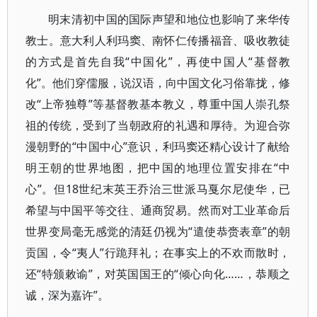
明末清初中国的国际声望和地位也影响了来华传
教士。意大利人利玛窦、南怀仁传播福音、吸收教徒
的方式是首先自我“中国化”，再使中国人“基督教
化”。他们穿儒服，说汉语，向中国文化习俗靠拢，修
改“上帝独尊”等基督教基本教义，尊重中国人崇孔祭
祖的传统，受到了当朝政府的礼遇和厚待。为迎合弥
漫朝野的“中国中心”意识，利玛窦还精心设计了献给
明王朝的世界地图，把中国的地理位置安排在“中
心”。但18世纪末英王乔治三世派马戛尔尼使华，已
希望与中国平等交往、通商贸易。然而对工业革命后
世界变局毫无感觉的清廷仍视为“遣使恭赍表章”的朝
贡国，令“夷人”行跪拜礼；在事实上的不欢而散时，
还“特颁敕谕”，对英国国王的“倾心向化……，恭顺之
诚，深为嘉许”。