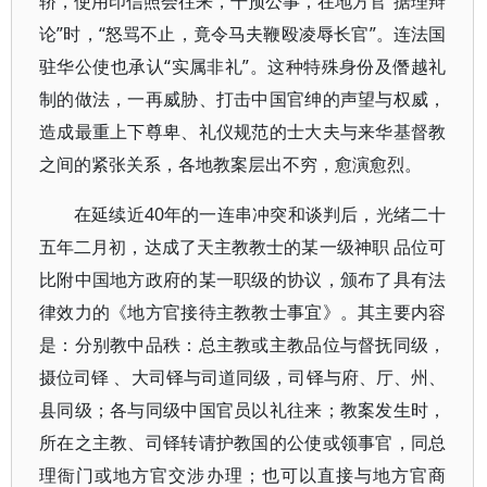
轿，使用印信照会往来，干预公事，在地方官“据理辩
论”时，“怒骂不止，竟令马夫鞭殴凌辱长官”。连法国
驻华公使也承认“实属非礼”。这种特殊身份及僭越礼
制的做法，一再威胁、打击中国官绅的声望与权威，
造成最重上下尊卑、礼仪规范的士大夫与来华基督教
之间的紧张关系，各地教案层出不穷，愈演愈烈。
在延续近40年的一连串冲突和谈判后，光绪二十
五年二月初，达成了天主教教士的某一级神职 品位可
比附中国地方政府的某一职级的协议，颁布了具有法
律效力的《地方官接待主教教士事宜》。其主要内容
是：分别教中品秩：总主教或主教品位与督抚同级，
摄位司铎 、大司铎与司道同级，司铎与府、厅、州、
县同级；各与同级中国官员以礼往来；教案发生时，
所在之主教、司铎转请护教国的公使或领事官，同总
理衙门或地方官交涉办理；也可以直接与地方官商