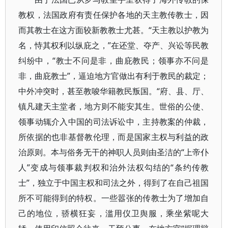
教权，法国政府有责任保护各地的天主教传教士，因
而其教士在这方面较新教教士尤甚。“天主教以护教为
名，恃其权利以纵庇之，”在还堂、夺产、兴讼等民教
纠纷中，“教士不问是非，曲庇教民；领事亦不问是
非，曲庇教士”，逼迫地方官做出有利于教民的裁定；
中外冲突时，甚至教唆华籍教民叛国。“府、县、厅、
镇凡建天主堂者，地方则不能安其生。世俗的公使、
领事动辄介入中国的司法诉讼中，主持教案的仲裁，
所依据的也非基督教伦理，而是国家主权与利益的政
治原则。本与俗务无干的神职人员则由圣洁的“上帝仆
人”变成与领事裁判权和治外法权勾结的“条约传教
士”，独立于中国主权和司法之外，得到了在自己祖国
所不可能得到的特权。一些嚣张的传教士为了增加自
己的地位，骄横狂妄，滥用仪卫舆服，乘坐紫呢大