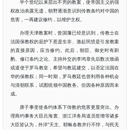
半个世纪以来层出不穷的教案，使帝国主义的强
权政治表露无遗，朝野逐渐意识到传教条约对中国的
危害，一再建议修约，以维护主权。
办理天津教案时，曾国藩已经意识到，传教士在
法国保教权的庇护下惹是生非、激起民愤是引发教案
的直接原因，应当修约。此后，朝臣、御史时有斟
酌、修订条约之论。主持外交的李鸿章先后数次致函
或遣使于罗马教皇，希望与教廷建交，以否定法国在
华的保教权；同一时期，罗马教廷也曾利用各种机会
与清朝联系，试图统领中国教务。但因各种原因而未
成。
庚子事变使条约体系下传教的危害更显突出。办
理商约事务大臣吕海寰、浙江洋务局道员世增等诸多
大臣皆认为，外洋“天主、耶稣各教并行不悖，与民无