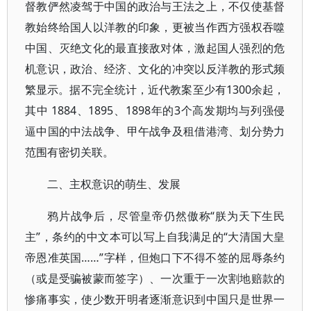
督教俨然凌驾于中国的政治与王法之上，不仅使基督
教始终给国人以洋教的印象，更被当作西方强权吞噬
中国、灭绝文化的最直接敌对体，激起国人强烈的危
机意识，政治、经济、文化的冲突以反洋教的形式频
繁显示。据不完全统计，近代教案至少有1300余起，
其中 1884、1895、1898年的3个高发期均与列强侵
逼中国的中法战争、甲午战争及租借港湾、划分势力
范围有密切关联。
二、主权意识的萌生、发展
鸦片战争后，尽管皇帝仍然傲称“朕为天下生民
主”，条约的中文本可以写上自我满足的“大清国大皇
帝恩准英国……”字样，但炮口下不得不签的屈辱条约
（或是受骗被蒙而签字）、一次重于一次割地赔款的
惨痛事实，使少数开明者逐渐意识到中国只是世界一