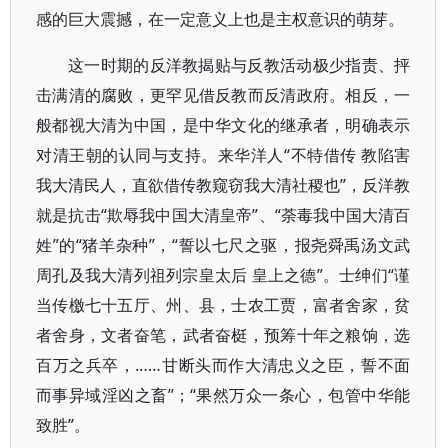
感的巨大震撼，在一定意义上也是主权意识的萌芽。
这一时期的反洋教揭贴与反教活动极少指责、抨
击满清的腐败，更罕见借反教而反清政府。相反，一
般都视大清为中国，是中华文化的继承者，明确表示
对清王朝的认同与支持。来华洋人“不特借传 教陷害
我大清民人，直欲借传教窥窃我大清社稷也”，反洋教
就是抗击“欺辱我中国大清皇帝”、“荼毒我中国大清百
姓”的“猪羊杂种”，“誓以七尺之驱，报尧舜禹汤文武
周孔及我大清列祖列宗皇太后 皇上之德”。士绅们“谨
当传檄七十五厅、州、县，士农工贾，富者舍家，贫
者舍身，文者奋笔，武者奋梃，预筹十年之粮饷，选
百万之兵卒，……甘断头而作大清忠义之臣，誓不面
而事异域淫凶之畜”；“果然万众一条心，包管中华能
致胜”。