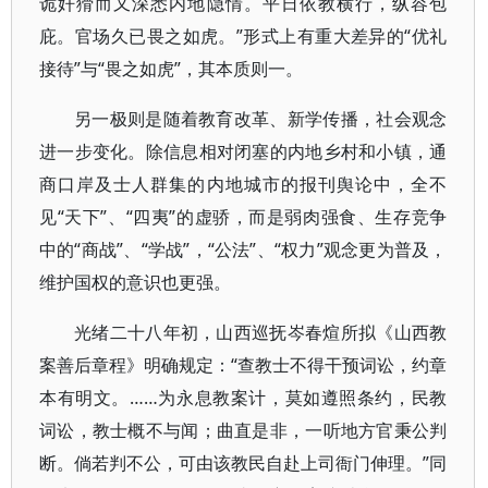
诡奸猾而又深悉内地隐情。平日依教横行，纵容包
庇。官场久已畏之如虎。”形式上有重大差异的“优礼
接待”与“畏之如虎”，其本质则一。
另一极则是随着教育改革、新学传播，社会观念
进一步变化。除信息相对闭塞的内地乡村和小镇，通
商口岸及士人群集的内地城市的报刊舆论中，全不
见“天下”、“四夷”的虚骄，而是弱肉强食、生存竞争
中的“商战”、“学战”，“公法”、“权力”观念更为普及，
维护国权的意识也更强。
光绪二十八年初，山西巡抚岑春煊所拟《山西教
案善后章程》明确规定：“查教士不得干预词讼，约章
本有明文。……为永息教案计，莫如遵照条约，民教
词讼，教士概不与闻；曲直是非，一听地方官秉公判
断。倘若判不公，可由该教民自赴上司衙门伸理。”同