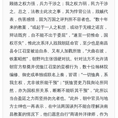
顾德之权力强，兵力干涉之；我之权力弱，民力干涉
之。总之，法教士此次之事，其为悖背公法，戕贼代
表，伤害感情，固为万国之评判所不容者也。”数十年
来的教案，“或起于一人之私愤，或动于无稽之谣言，
辩诘既穷，自不能不出于委屈”，“遂至一切惟命，国
权尽失”，惟此次系洋人戕我朝廷命官，至少也是南昌
县令江召棠被迫自杀、又有人加戮所致，“大曲在彼，
铁案昭然”，朝野均主张强硬对抗。针对法方不允许清
朝官方祭奠并优恤江召棠的蛮横行为，数十位翰林院
编修、御史或单独或联名上奏，皆谓：“一切恤典，系
我主权，尤非彼所能干预”；“抚恤贤吏乃我舆论所同
然，亦为国权所关系，断断不能听其干预”，“此所以
当合盈廷之力而坚持勿允者也。”此外，朝中官员与地
方士绅也一再表示，在中法两国谈判不能合理解决南
昌教案的情况下，他们愿意自行“商请外洋律师，作为