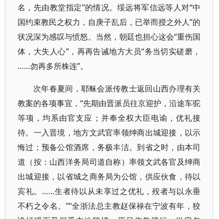
名，先由教堂指定”的情况。绥远将军信远等人对“中
国约束教民之权力，自庚子乱后，已举而授之外人”的
状况深为感叹与愤怒。当然，朝廷也担心这会“重伤国
体，大失人心”，再再告诫地方大员“务当切实磋磨，
……勿再多所株连”。
次年春夏间，耶稣会派传教士返回山西办理有关
教案的各项事宜，“先期由晋派员往京迎护，沿途车驼
等项，均系由官支应；并奉全权大臣电谕，优礼接
待。一入晋境，地方文武官率领绅商出城迎接，以示
悔过；预备公馆酒席，务极丰洁。到省之时，由本司
道（按：山西洋务局司道自称）率领文武各官及绅商
出城迎接，以省城之商务局为公馆，供应伙食，待以
宾礼。……生者待以从未享过之优礼，殁者与以永垂
不朽之令名。”“全浙法总主教赵保禄在宁波有年，狡