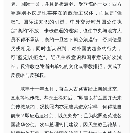
隅、国际一员，并且是极衰弱、受欺侮的一员；西方
异族则不仅是现实存在的政治主权体，而且是“强
权”。国际法知识的引进、中外交涉时外国公使执
定“条约”不放、步步进逼的现实，也使中央与地方大
员不得不承认，条约一旦签下就必须遵行，否则便是
兵戎相见；同时也认识到，对外国的超条约行为，
可“坚定以拒之”。近代主权意识和国家意识渐次滋
长，反洋教也逐渐由单纯的文化或宗教排拒，变成了
反侵略与反强权。
咸丰十一年五月，荷兰人古路吉经上海到北京、
直隶等地传教。恭亲王得知后，“即告以荷兰国并无来
京传教条约，况执照内亦无准其进京字样，何得擅自
前来？即应迅速出京，以免究办”；且为此照会英法各
国驻华公使。次年总理衙门建议，因天主教已驰禁，