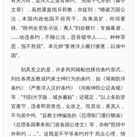
有关方向，是洋人之显背条约。”光绪十七年的《棘手
文章》，虽然通篇指斥邪教，亦提到：“稽诸万国公
法，本国内政他国不得而干。岛夷虽犷，何词要
挟。”梧州会党告示说：夷人“到处横行，专施暴虐，
……动违条约，不顾公法，思吞噬华人……。种种罪
恶，指不胜屈”。本元帅“誓将洋人概行驱逐，以保中
国”。
别具意义的是，许多民间揭帖也模仿条约形式，
列出各类反教或约束士绅行为的条约，如《湖南防洋
条约》《严查洋人汉奸条约》《河南绅民公议条规》
等，“刊刻大字版，城乡遍贴”；还规定，“以上各款皆
宜遵守，违者即异类也，众攻之。毁其业，逐其人，
不与居中州。”反教士绅编造的《总理衙门通行晓谕》
《总理各国事务衙门咨各国公使文》等，亦称“照得中
外和约 … …”。这既是不平等条约对于 民众心理、情