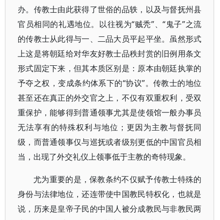
办。传教士由此获得了世俗的品轶，以及与督抚州县
官员相同的礼遇地位。以往视为“贼秃”、“鬼子”之流
的传教士从此得与一、二品大员平起平坐。虽然形式
上这是将朝廷给对华友好教士品秩封赏的旧例用条文
形式固定下来，但其本质区别是：原本由朝廷执掌的
予夺之权，变成条约体系下的“协议”。传教士的地位
甚至还在真正的外交官之上，不仅有双重权利，受双
重保护，能够得到普通领事尤其是使领馆一般办事员
无法享有的特殊权利与地位；更因为主教与督抚同
级，而普通领事仅与巡抚或者级别更低的中国官员相
当，出现了外交礼仪上领事低于主教的奇特现象。
尤为重要的是，保教条约不仅赋予传教士特殊的
身份与法律地位，还连带使中国教民特权化，也就是
说，历来是皇帝子民的中国人被分成教民与非教民两