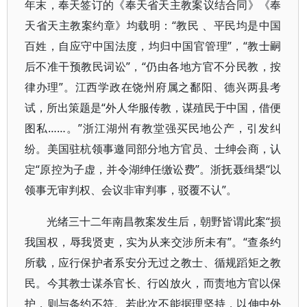
年末，奉天签订的《奉天省天主教案议结合同》《奉
天省天主教案约章》均载明：“教民 、平民均是中国
百姓，自应守中国法度，均归中国官管理”，“教士嗣
后不准干预教民词讼”，“仍由各地方官不分民教，按
律办理”。江西学政在饶州府属之鄱阳、德兴两县考
试，所出策题是“外人华服传教，谋殖民于中国，借便
图私……。”浙江湖州有教堂强买民地公产，引发纠
纷。美国驻杭领事邀同部分地方官员、士绅会商，认
定“原控为子虚，并令湖绅任缴讼费”。浙抚聂缉槼“以
领事无审判权、会议非审判事，驳覆不认”。
光绪三十二年南昌教案发生后，朝野皆谓此案“损
我国权，辱我贤吏，实为从来交涉所未有”。“查条约
所载，应行保护者系安分无过之教士、循规蹈矩之教
民。今其教士谋杀官长、行凶放火，而责地方官以保
护，则与条约不符。若此次不能据理坚持，以伸中外