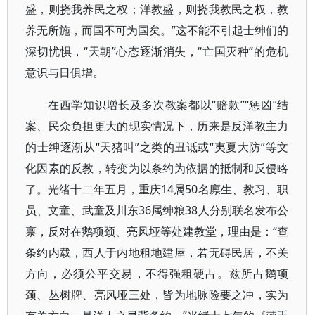
盛，则挠我养民之权；洋教盛，则挠我教民之权，教
养无所施，而国不可为国矣。”这不能不引起士绅们的
深切忧惧，“天朝”心态逐渐消失，“亡国灭种”的危机
意识与日俱增。
在西学知识增长及多次教案都以“赔款”“惩凶”结
案、民众负担更大的现实情况下，历来是反洋教主力
的士绅逐渐从“天猪叫”之类的丑诋或“夷夏大防”等文
化因素的反教，转变为以条约为依据的抵制和反侵略
了。光绪十二年五月，重庆14属50名廪生、教习、职
员、文童、武童及川东36属绅粮38人分别联名发布公
禀，反对在鹅项颈、亮风垭等处建教堂，理由是：“查
条约内载，西人于内地租地建屋，若无碍民居，不关
方向，必须公平交易，不得强租硬占。兹所占鹅项
颈、丛树牌、亮风垭三处，皆为地脉险要之冲，实为