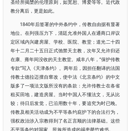
圣经所揭橥的伦理原则，如宽恕、博爱等等。近代政
教分离后，更是如此。
1840年后签署的中外条约中，传教自由据有显著
地位。在列强压力下，清廷允准外国人在通商口岸议
定区域内兴建房屋、学校、医院、教堂；道光二十四
年十二月二十五日正式弛禁天主教，次年又允许归还
在康、雍年间没收的天主教堂。咸丰八年，“保护传教
专款”写入《天津条约》。两年后，因担任翻译的法国
传教士德拉迈擅自窜改，使中法《北京条约》的中文
版多了一项法文版所没有的条款：允许传教士在各省
租买田地，建造房屋。当时中国人不懂法文，无从比
较；待日后发觉，已沿用数十年，要追究为时已晚。
传教及相关活动成为不平等条约庇护下的合法行为，
强权政治涉入宗教得到了名正言顺的法律基础。这些
不平等条约对国家、民族所造成的祸患罄竹难书。