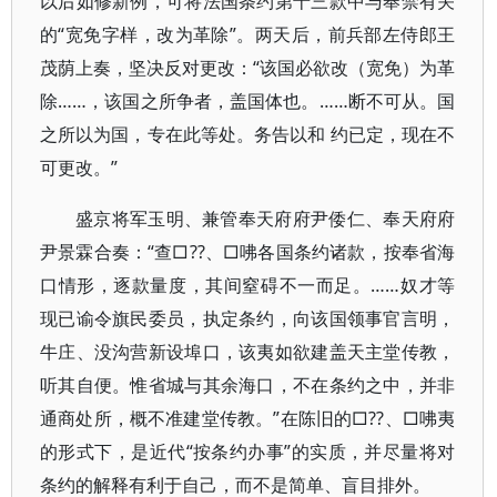
以后如修新例，可将法国条约第十三款中与奉禁有关
的“宽免字样，改为革除”。两天后，前兵部左侍郎王
茂荫上奏，坚决反对更改：“该国必欲改（宽免）为革
除……，该国之所争者，盖国体也。……断不可从。国
之所以为国，专在此等处。务告以和 约已定，现在不
可更改。”
盛京将军玉明、兼管奉天府府尹倭仁、奉天府府
尹景霖合奏：“查□??、□咈各国条约诸款，按奉省海
口情形，逐款量度，其间窒碍不一而足。……奴才等
现已谕令旗民委员，执定条约，向该国领事官言明，
牛庄、没沟营新设埠口，该夷如欲建盖天主堂传教，
听其自便。惟省城与其余海口，不在条约之中，并非
通商处所，概不准建堂传教。”在陈旧的□??、□咈夷
的形式下，是近代“按条约办事”的实质，并尽量将对
条约的解释有利于自己，而不是简单、盲目排外。