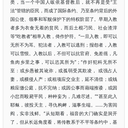
类，当一个中国人皈依基督教后，就不再是受“王
法”管辖的臣民，而成了国际条约、乃至条约背后的外
国公使、领事和军舰保护下的特权阶层了。早期入教
者多为衣食无着的贫民，而后土棍刁民、社会渣滓
等“吃教者”相率入教，倚作护符。“一旦入教，即可以
无所不为耳。犯法者，入教可以逃刑；报怨者，入教
可以雪恨。入教以后，不但可以抗官府、免差徭，凡
鱼肉乡里之事，可以恣其所为”；“作奸犯科无所不
至：或乡愚被其讹诈，或孤弱受其欺凌， 或强占人
妻，或横侵人产；或租项应交业主，延不清偿；或钱
粮应缴公庭，抗不完纳；或因公事而藉端推诿，或因
小忿而殴毙平民，种种妄为，几难尽述。”“甚至此入
耶稣，彼投天主，寻仇构衅，滋事生端。……为害闾
阎，实非浅鲜。”从短期看，福音的大门确实是洞开
了，但从长远角度看，将传教系于不平等条约中，基