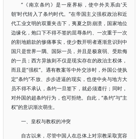
“《南京条约》是一座界标，使中外关系由‘天
朝’时代转入了条约时代。”在帝国主义强权政治和近
代工业文明的双重夹击下，夷夏之防崩溃，国家地位
边缘化，炮口下不得不签的屈辱条约、一次重于一次
的割地赔款的惨痛事实，使少数开明者逐渐意识到中
国只是世界一隅、国际一员，并且是极衰弱、受欺侮
的一员；西方异族则不仅是现实存在的政治主权体，
而且是“强权”。遇有教案等中外交涉时，外国公使执
定“条约”不放、步步进逼的现实，也使中央与地方大
员不得不承认，条约一旦签下，就必须遵行；同时，
对外国的超条约行为，也可拒绝。自此，“条约”与“主
权”的意识渐次萌生。
一、皇权与教权的冲突
自古以来，尽管中国人在总体上对宗教采取宽容