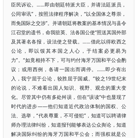
臣民诉讼。……即由朝廷特派大臣，并请法廷派员，
公同审讯”，按照法律程序解决，“以全国体之尊崇，
而免国际之交涉”。并请朝廷将教案的基本情况与县令
江召堂的遗书，命我驻英、法各国公使“照送其国外部
及其著名各报，设法使之登载。……借此以得欧西之
公论，即以馁其本国之人心，于结案必更易为
力”。“如竟相持不下，可与约付海牙万国和平公会酌
议；或用西例，各请一国出而调停。……即少有出
入，我宁屈于公论，较胜屈于国威。”较之19世纪末
的论说，不难看出国人知识、视野、观念的重大变
化。尽管其中仍有多处舛误，但在“误读”中也显现了
时代的进步——他们知道近代政治体制的国权、公
法、选举，“代表尊重，不可侵犯”，知道可以聘请律
师办理法律纠纷，知道报刊能够表达公众舆论，知道
解决国际纠纷的海牙万国和平公会；而强权就是公