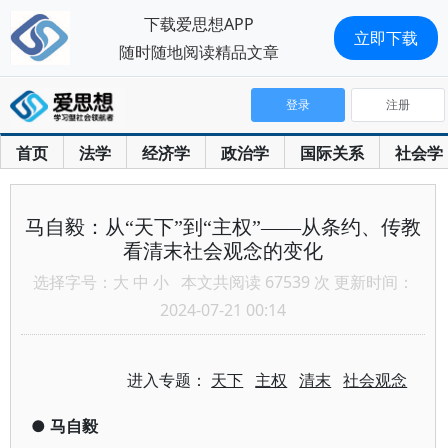
下载爱思想APP
立即下载
随时随地阅读精品文章
登录
注册
首页
法学
经济学
政治学
国际关系
社会学
马自毅：从“天下”到“主权”——从条约、传教
看清末社会观念的变化
选择字号：
大
中
小
本文共阅读 67539 次 更新时间：
2024-07-21 00:14
进入专题：
天下
主权
清末
社会观念
●
马自毅