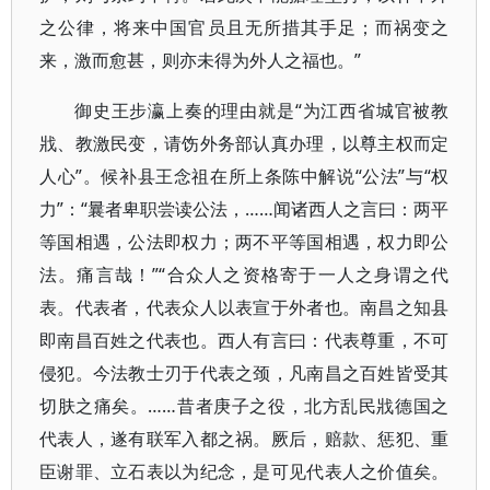
之公律，将来中国官员且无所措其手足；而祸变之
来，激而愈甚，则亦未得为外人之福也。”
御史王步瀛上奏的理由就是“为江西省城官被教
戕、教激民变，请饬外务部认真办理，以尊主权而定
人心”。候补县王念祖在所上条陈中解说“公法”与“权
力”：“曩者卑职尝读公法，……闻诸西人之言曰：两平
等国相遇，公法即权力；两不平等国相遇，权力即公
法。痛言哉！”“合众人之资格寄于一人之身谓之代
表。代表者，代表众人以表宣于外者也。南昌之知县
即南昌百姓之代表也。西人有言曰：代表尊重，不可
侵犯。今法教士刃于代表之颈，凡南昌之百姓皆受其
切肤之痛矣。……昔者庚子之役，北方乱民戕德国之
代表人，遂有联军入都之祸。厥后，赔款、惩犯、重
臣谢罪、立石表以为纪念，是可见代表人之价值矣。