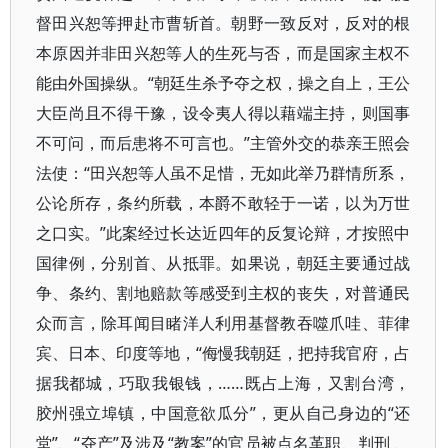
督田兴恕等押赴市曹斩首。朝野一致反对，反对的根
本原因并非田兴恕等人的生死与否，而是国家主权不
能由外国操纵。“朝廷生杀予夺之权，操之自上，王公
大臣尚且不得干豫，设令夷人得以藉端主持，则国事
不可问，而后患将不可言也。”主管外交的恭亲王照会
法使：“田兴恕等人虽不足惜，无如此举乃群情所系，
公论所存，条约所载，本爵不敢轻于一诺，以为万世
之口实。”此案经过长达近四年的反复论辩，才按照中
国律例，分别首、从抵罪。如果说，朝廷主要通过战
争、条约、割地赔款等感受到主权的丧失，对普通民
众而言，除耳闻目睹洋人利用基督教吞噬爪哇、菲律
宾、日本、印度等地，“侮慢我朝廷，把持我官府，占
据我都城，巧取我银钱，……既占上海，又割台湾，
胶州强立埠镇，中国意欲瓜分”，更从自己身边的“还
堂”、“夺产”及涉及“教案”的官员被点名革职、判刑 、