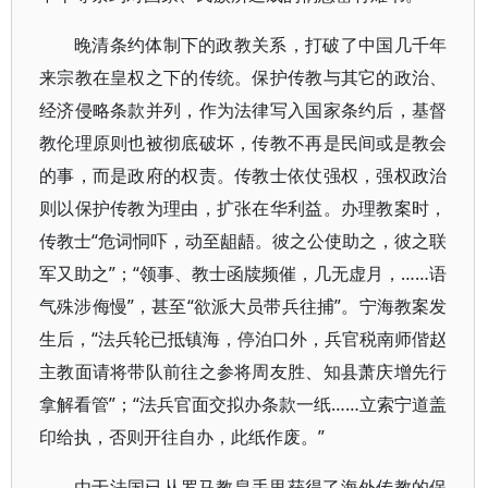
晚清条约体制下的政教关系，打破了中国几千年
来宗教在皇权之下的传统。保护传教与其它的政治、
经济侵略条款并列，作为法律写入国家条约后，基督
教伦理原则也被彻底破坏，传教不再是民间或是教会
的事，而是政府的权责。传教士依仗强权，强权政治
则以保护传教为理由，扩张在华利益。办理教案时，
传教士“危词恫吓，动至龃龉。彼之公使助之，彼之联
军又助之”；“领事、教士函牍频催，几无虚月，……语
气殊涉侮慢”，甚至“欲派大员带兵往捕”。宁海教案发
生后，“法兵轮已抵镇海，停泊口外，兵官税南师偕赵
主教面请将带队前往之参将周友胜、知县萧庆增先行
拿解看管”；“法兵官面交拟办条款一纸……立索宁道盖
印给执，否则开往自办，此纸作废。”
由于法国已从罗马教皇手里获得了海外传教的保