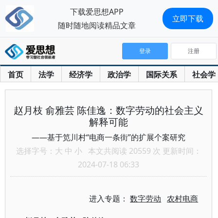
下载爱思想APP
立即下载
随时随地阅读精品文章
登录
注册
首页
法学
经济学
政治学
国际关系
社会学
赵月枝 俞雅芸 陈佳逸：数字劳动的社会主义
解释可能
——基于笕川村“电商一条街”的扩展个案研究
选择字号：
大
中
小
本文共阅读 20559 次 更新时间：
2024-07-18 06:33
进入专题：
数字劳动
农村电商