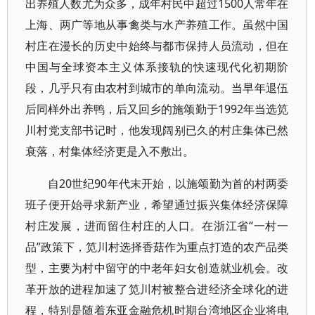
出养殖人数尤为众多，成年村民中超过1500人常年在
上海、两广等地从事禽类与水产养殖工作。虽然中国
村庄在漫长的历史中始终与都市保持人员流动，但在
中国与全球资本主义体系接轨的快速现代化初期阶
段，几乎只有由农村到城市的单向流动。当早年退伍
后同样外出养鸭，后又回乡的施颂勤于1992年当选笕
川村党支部书记时，他发现阔别已久的村庄集体已然
衰落，村集体经济更是入不敷出。
自20世纪90年代末开始，以施颂勤为首的村两委
班子便开始寻求新产业，希望通过振兴集体经济保障
村庄发展，进而留住村庄的人口。在浙江省“一村一
品”政策下，笕川村选择香菇作为重点打造的农产品类
型，主要为村中留守的中老年妇女创造就业机会。改
革开放的进程加速了笕川村被整合进经济全球化的进
程，特别是随着东亚金融危机时期台湾地区企业将电