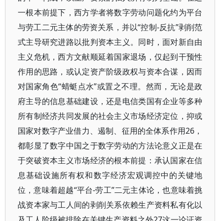
一根本前提下，西方学者将数字劳动问题化约为平台
与劳工二元主体的劳资关系，并以“控制-反抗”剥削范
式主导研究进路以批判资本主义。同时，面对新自由
主义危机，西方文献顺延着国家退场，仅起到干预性
作用的思路，或认定资产阶级政权与资本合谋，因而
对国家角色“蜻蜓点水”或置之不理。然而，无论是政
府主导的信息基础建设，还是电信类国有企业等多种
所有制经济共同发展的社会主义市场经济定位，抑或
国家对数字产业借力、遏制、征用的全体系作用26，
都彰显了数字中国之于数字劳动的方法论意义正是在
于突破资本主义市场经济的根本前提：承认国家在信
息基础设施所有权和数字经济宏观调控中的关键地
位，意味着超越“平台-劳工”二元主体论，也意味着挑
战资本家与工人间的剥削关系依赖生产资料私有化以
及工人阶级被排除在关键生产资料之外27这一论证资