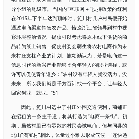
导小组的地级市。当国内“互联网＋”扶持政策的红利
在2015年下半年达到顶峰时，笕川村几户村民便开始
通过电商渠道销售农产品。恰逢浙江省领导到村中视
察环境整治情况，提议可以考虑将原本线下供货的商
品转为线上销售，促使村委会萌生将农村电商作为未
来村庄支柱产业的计划。施颂勤认为，若是电商这一
信息时代的新兴产业能够吻合年轻人的职业选择，或
许可以促使青年返乡：“农村没有年轻人就没活力，没
未来。所以我们就是千方百计找一个平台，让年轻人
回家创业、就业。”51
因此，笕川村选中了村庄外围交通便利，商铺正
在招租的一条主干道，将其打造为“电商一条街”。初
期，虽然村里已有零散的村民尝试电商，但与同县的
北山“淘宝村”相比，体量过小难以形成气候，“连快递