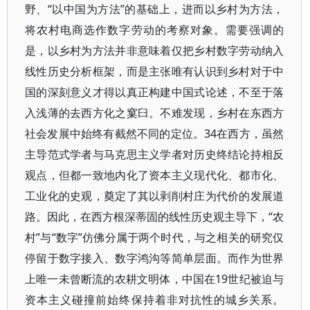
野、“以中国为方法”的基础上，进而以乡村为方法，
将农村电商选作数字劳动的考察对象。需要强调的
是，以乡村为方法并非意味着仅把乡村数字劳动纳入
线性历史分析框架，而是主张唯有认识到乡村对于中
国的深刻意义才得以真正构建中国式论述，不至于落
入浅薄的去西方化之窠臼。不难发现，乡村在东西方
社会发展中始终有截然不同的定位。34在西方，虽然
主导范式学者与马克思主义学者对历史终结论持相反
观点，但都一致地内化了资本主义现代化、都市化、
工业化的史观，奠定了其以剥削村庄为代价的发展道
路。因此，在西方根深蒂固的线性历史观主导下，“农
村”与“数字”仿佛分属于两个时代，与之相关的研究仅
停留于数字接入、数字鸿沟等简单层面。而作为世界
上唯一未曾断流的农耕文明体，中国在19世纪被迫与
资本主义碰撞前始终保持着非对抗性的城乡关系。