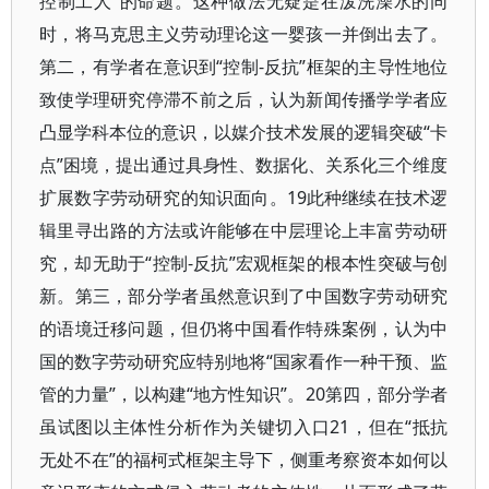
控制工人”的命题。这种做法无疑是在泼洗澡水的同
时，将马克思主义劳动理论这一婴孩一并倒出去了。
第二，有学者在意识到“控制-反抗”框架的主导性地位
致使学理研究停滞不前之后，认为新闻传播学学者应
凸显学科本位的意识，以媒介技术发展的逻辑突破“卡
点”困境，提出通过具身性、数据化、关系化三个维度
扩展数字劳动研究的知识面向。19此种继续在技术逻
辑里寻出路的方法或许能够在中层理论上丰富劳动研
究，却无助于“控制-反抗”宏观框架的根本性突破与创
新。第三，部分学者虽然意识到了中国数字劳动研究
的语境迁移问题，但仍将中国看作特殊案例，认为中
国的数字劳动研究应特别地将“国家看作一种干预、监
管的力量”，以构建“地方性知识”。20第四，部分学者
虽试图以主体性分析作为关键切入口21，但在“抵抗
无处不在”的福柯式框架主导下，侧重考察资本如何以