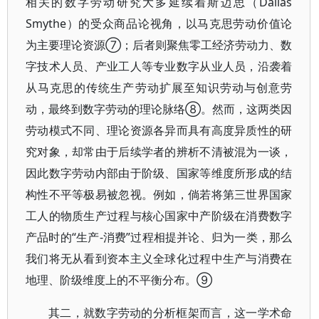
相关的数字劳动研究大多延续着斯迈思（Dallas
Smythe）的受众商品论视角，以马克思劳动价值论
为主要理论资源⑦；后者则聚焦零工经济劳动力、数
字技术人员、产业工人等专业数字从业人员，沿袭着
从马克思的传统生产劳动扩展至知识劳动与创意劳
动，最终到数字劳动的理论脉络⑧。然而，这两类因
劳动模式不同、理论资源各异而具有高度异质性的研
究对象，却常由于后续学者的辨析不清被混为一谈，
因此数字劳动内部由于阶级、国家等维度所形成的结
构性不平等极易被忽视。例如，倘若将第三世界国家
工人的物质生产过程与核心国家中产阶级在消费数字
产品时的“生产-消费”过程相提并论、归为一类，那么
我们将无从看到资本主义全球化过程中生产与消费在
地理、阶级维度上的不平衡分布。⑨
其二，就数字劳动的分析框架而言，这一学术命