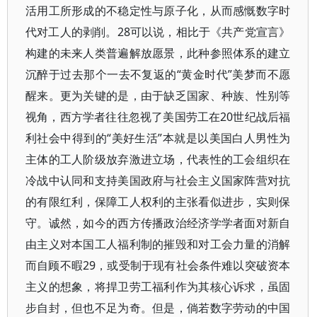
活用工所形成的不稳定性与原子化，从而感慨数字时
代对工人的剥削。28可以说，相比于《共产党宣言》
构建的未来人类普遍解放愿景，此种参照体系的建立
沉醉于过去那个一去不复返的“黄金时代”美梦而不愿
醒来。更为关键的是，由于缺乏国家、种族、性别等
视角，西方学者往往忽视了美国劳工在20世纪战后福
利社会中得到的“美好生活”本就是以美国白人男性为
主体的工人阶级放弃激进立场，代表性的工会组织在
冷战中认同和支持美国政府与社会主义国家阵营对抗
的有限红利，保障工人权利的主张看似进步，实则保
守。诚然，如今的西方传播政治经济学学者面对新自
由主义对本国工人福利制的摧毁和对工会力量的消解
而自顾不暇29，或受制于现有社会条件难以突破资本
主义的想象，将捍卫劳工福利作为其核心诉求，虽固
步自封，但也不足为奇。但是，倘若数字劳动的中国