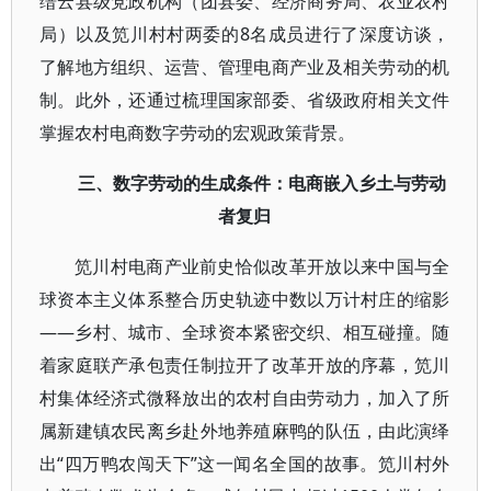
缙云县级党政机构（团县委、经济商务局、农业农村
局）以及笕川村村两委的8名成员进行了深度访谈，
了解地方组织、运营、管理电商产业及相关劳动的机
制。此外，还通过梳理国家部委、省级政府相关文件
掌握农村电商数字劳动的宏观政策背景。
三、数字劳动的生成条件：电商嵌入乡土与劳动
者复归
笕川村电商产业前史恰似改革开放以来中国与全
球资本主义体系整合历史轨迹中数以万计村庄的缩影
——乡村、城市、全球资本紧密交织、相互碰撞。随
着家庭联产承包责任制拉开了改革开放的序幕，笕川
村集体经济式微释放出的农村自由劳动力，加入了所
属新建镇农民离乡赴外地养殖麻鸭的队伍，由此演绎
出“四万鸭农闯天下”这一闻名全国的故事。笕川村外