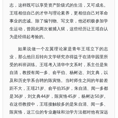
志，这样既可以享受资产阶级式的生活，又可成名。
王瑶相信自己的才华与理论素养，更相信自己对革命
事业的忠诚。除了编刊物、写文章，他还积极参加学
生运动，曾因此两次被捕入狱，这些经历让王瑶自认
为是经得起考验的。
如果说做一个左翼理论家是青年王瑶立下的志
业，那么他日后转向文学研究亦得益于在清华园里所
受的科班训练。王瑶考入清华中文系时，系主任是朱
自清，教授有闻一多、俞平伯、杨树达、刘文典，以
及和历史学系合聘的陈寅恪。当时师生之间的年龄差
距不大，王瑶21岁、俞平伯35岁，朱自清、闻一多都
是36岁，刘文典44岁，陈寅恪45岁，杨树达50岁。
在这些教授中，王瑶接触较多的是朱自清、闻一多、
陈寅恪，这三位的专业趣味和治学方法都对他有深远