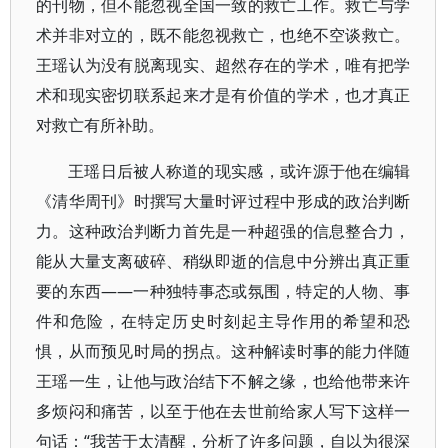
的刊物，但不能忽视全国一致的救亡工作。救亡与学
术并非对立的，既不能忽视救亡，也绝不空谈救亡。
王瑶认为没有脱离现实、超然存在的学术，唯有把学
术和现实密切联系起来才是有价值的学术，也才真正
对救亡有所补助。
王瑶日后被人称道的现实感，或许源于他在编辑
《清华周刊》时撰写大量时评过程中形成的政治判断
力。这种政治判断力首先是一种超强的信息整合力，
能从大量支离破碎、稍纵即逝的信息中分辨出真正重
要的东西——一种独特事态或氛围，特定的人物、事
件和危险，在特定历史时刻起主导作用的希望和恐
惧，从而预见时局的拐点。这种解读时事的能力伴随
王瑶一生，让他与政治结下不解之缘，也给他带来许
多烦闷和痛苦，以至于他在去世前给家人写下这样一
句话：“我苦于太清醒，分析了许多问题，自以为很深