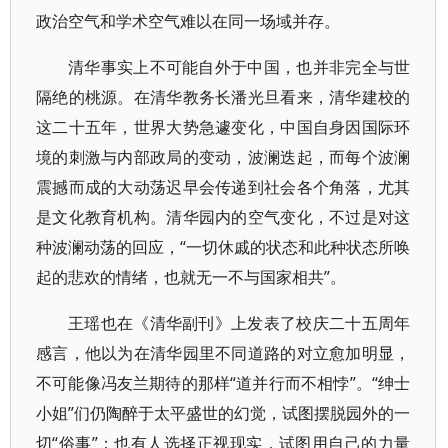
政治空气和学术空气难以在同一场域并存。
清华事实上不可能自外于中国，也并非完全与世
隔绝的桃源。在清华教务长潘光旦看来，清华建校的
这二十五年，世界大势急遽变化，中国自身因国际环
境的刺激与内部政局的变动，波澜迭起，而每个波澜
震撼而成的大动荡迟早会传递到社会各个角落，尤其
是文化教育机构。清华园内的空气变化，不过是对这
种波澜动荡的回应，“一切休戚的状态和此种状态所唤
起的悲欢的情绪，也就无一不与国家相共”。
王瑶也在《清华副刊》上发表了校庆二十五周年
感言，他以为在清华园里不同道路的对立愈加明显，
不可能像冯友兰期待的那样“道并行而不相悖”。“绅士
小姐”们仍陶醉于太平盛世的幻觉，试图摆脱园外的一
切“俗事”；也有人选择正视现实，试图用自己的力量