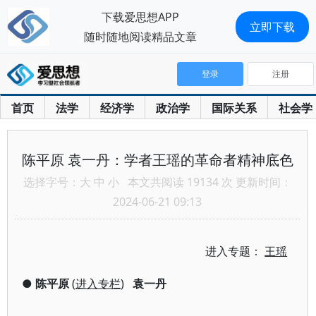
下载爱思想APP
立即下载
随时随地阅读精品文章
登录
注册
首页
法学
经济学
政治学
国际关系
社会学
陈平原 袁一丹：学者王瑶的革命者精神底色
选择字号：
大
中
小
本文共阅读 19134 次 更新时间：
2024-06-21 09:13
进入专题：
王瑶
●
陈平原
(
进入专栏
)
袁一丹