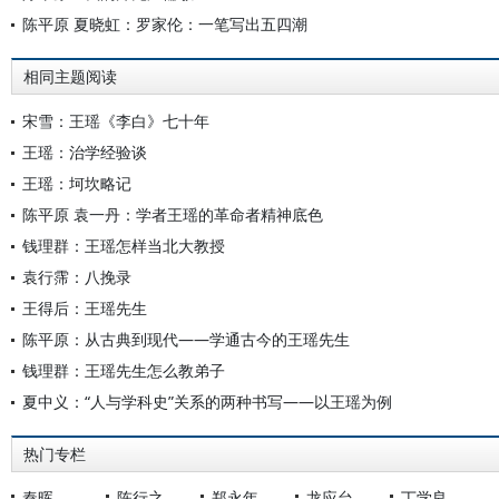
陈平原 夏晓虹：罗家伦：一笔写出五四潮
相同主题阅读
宋雪：王瑶《李白》七十年
王瑶：治学经验谈
王瑶：坷坎略记
陈平原 袁一丹：学者王瑶的革命者精神底色
钱理群：王瑶怎样当北大教授
袁行霈：八挽录
王得后：王瑶先生
陈平原：从古典到现代——学通古今的王瑶先生
钱理群：王瑶先生怎么教弟子
夏中义：“人与学科史”关系的两种书写——以王瑶为例
热门专栏
秦晖
陈行之
郑永年
龙应台
丁学良