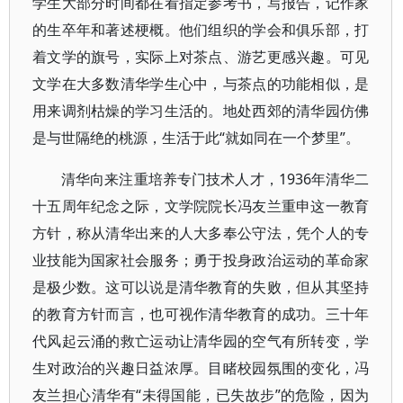
学生大部分时间都在看指定参考书，写报告，记作家
的生卒年和著述梗概。他们组织的学会和俱乐部，打
着文学的旗号，实际上对茶点、游艺更感兴趣。可见
文学在大多数清华学生心中，与茶点的功能相似，是
用来调剂枯燥的学习生活的。地处西郊的清华园仿佛
是与世隔绝的桃源，生活于此“就如同在一个梦里”。
清华向来注重培养专门技术人才，1936年清华二
十五周年纪念之际，文学院院长冯友兰重申这一教育
方针，称从清华出来的人大多奉公守法，凭个人的专
业技能为国家社会服务；勇于投身政治运动的革命家
是极少数。这可以说是清华教育的失败，但从其坚持
的教育方针而言，也可视作清华教育的成功。三十年
代风起云涌的救亡运动让清华园的空气有所转变，学
生对政治的兴趣日益浓厚。目睹校园氛围的变化，冯
友兰担心清华有“未得国能，已失故步”的危险，因为