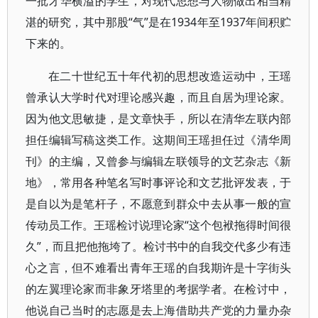
一批才华横溢的学生，对现代思想与人物做出相当精
湛的研究，其中那股“气”是在1934年至1937年间积贮
下来的。
在二十世纪五十年代初的思想改造运动中，王瑶
曾承认大学时代对理论感兴趣，而且自居为理论家。
因为他文思敏捷，是文章快手，所以在清华左联内部
担任编辑写稿这类工作。这期间王瑶担任过《清华周
刊》的主编，又曾参与编辑左联领导的文艺杂志《新
地》，常用各种笔名写时事评论和文艺批评发表，于
是自以为是笔杆子，不愿意到群众中去从事一般的宣
传动员工作。王瑶检讨说理论家“这个包袱拖得时间很
久”，而且把他拖垮了。检讨书中的自我交代多少有违
心之言，但不难看出青年王瑶的自我期许是十字街头
的左翼理论家而非象牙塔里的考据学者。在检讨中，
他说自己当时的志愿是去上海借助共产党的力量办杂