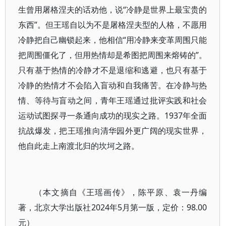
生曾用屠格涅夫的话劝他，说“冷静是世界上最宝贵的
东西”。但王瑶自以为不是屠格涅夫型的人格，不愿用
冷静把自己幽锁起来，他相信“用冷静来变革周围只能
把周围僵化了，但用热情却是希图把周围来熔铸的”。
只有基于热情的冷静才不是退缩和逃避，也只有基于
冷静的热情才不会陷入盲动和自我痛苦。在冷静与热
情、等待与盲动之间，青年王瑶通过批评实践和社会
运动试图探寻一条通向成功的现实之路。1937年全面
抗战爆发，把王瑶推向清华园外更广阔的现实世界，
他自此走上南渡北归的坎坷之路。
（本文摘自《王瑶画传》，陈平原、袁一丹编
著，北京大学出版社2024年5月第一版，定价：98.00
元）