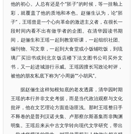
他的初心。人总有还是个“胚子”的时候，等一挂釉上
彩，就覆盖了他的质地和本色。赵俪生认为，论“胚
子”，王瑶曾是一个心向革命的激进主义者，在很长一
段时间内看不出有做学者的企图。在清华园读书期
间，赵俪生和王瑶一起到教室听课，一起组织社团、
编刊物、写文章，一起到大食堂或小饭铺吃饭，到琉
璃厂买旧书或到北京饭店楼下法文图书公司买外文
书，又一起进城游行示威。王瑶因擅长写政论时评，
被他的朋友私底下称为“小周扬”“小胡风”。
据赵俪生这样知根知底的老友透露，清华园时期
王瑶的本行并非文史考据，而是当代政治观察与文化
批评，他在文艺理论方面造诣匪浅。那时王瑶整日手
不释卷的是普列汉诺夫集、卢那察尔斯基集而非陶渊
明集。王瑶后来从中古文学转向现代文学研究，带出