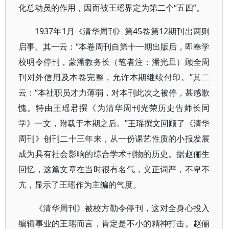
化总动员的作用，因而被王瑶界定为第二个“五四”。
1937年1月《清华周刊》第45卷第12期刊出两则
启事。其一云：“本卷周刊自第十一期出版后，即奉学
校明令停刊，蒙潘教务长（笔者注：潘光旦）顾全周
刊对外信用及本卷完整，允许本期继续付印。”其二
云：“本社职员才力薄弱，对本刊此次之被停，甚感歉
愧。特由王瑶君撰《为清华周刊光荣历史告师长同
学》一文，附载于本期之后。”王瑶撰文回顾了《清华
周刊》创刊二十三年来，从一份课艺性质的小报发展
成为具有社会影响的综合学术刊物的历史。据赵俪生
回忆，这篇文章在当时很有名气，义正词严，不卑不
亢，显示了王瑶作为主编的气度。
《清华周刊》被校方勒令停刊，这对全身心投入
编辑事业的王瑶而言，肯定是不小的精神打击。赵俪