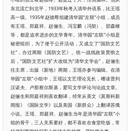
东北流亡到北平，1933年秋考入清华外语系，比王瑶
高一级。1935年赵德尊组建清华园“左联”小组，成员
有王瑶、郑庭祥、赵俪生、冯宝麟（冯契）、邵森棣
等，都是追求进步的文学青年。清华园“左联”小组是
秘密组织，为了便于公开活动，又成立了“国防文艺
社”，办过两期《国防文艺》。统一战线政策贯彻之
后，“国防文艺社”扩大改组为“清华文学会”，赵俪生
任主席，出版《新地》两期，王瑶亦参与编辑。在清
华园“左联”小组中，王瑶以文艺理论见长，嗜读普列
汉诺夫、卢那察尔斯基，爱写文学评论与论战文章。
赵俪生和郑庭祥则喜欢翻译，经常从英文《莫斯科新
闻报》《国际文学》以及美国《新群众》上翻译苏俄
小说。王瑶、郑庭祥、赵俪生当年是清华园“左联”小
组的骨干，三人关系要好，都不喜欢在食堂吃饭，常