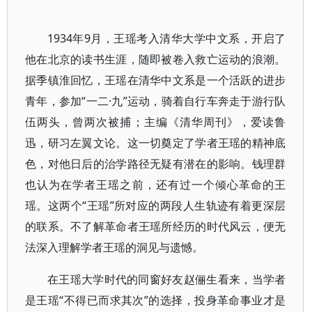
1934年9月，王瑶考入清华大学中文系，开启了
他在北京的读书生涯，随即被卷入救亡运动的浪潮。
据季镇淮回忆，王瑶在清华中文系是一个活跃的进步
青年，参加“一二·九”运动，骑着自行车奔走于游行队
伍两头，曾两次被捕；主编《清华周刊》，爱读鲁
迅，研习左翼文论。这一切奠定了学者王瑶的精神底
色，对他日后的治学路径无疑有潜在的影响。钱理群
也认为在学者王瑶之前，还有过一个倾心革命的王
瑶。这两个“王瑶”所对应的两段人生轨迹有着更深层
的联系。不了解革命者王瑶所经历的时代风云，便无
法深入理解学者王瑶的洞见与遗憾。
在王瑶大学时代的同窗好友赵俪生看来，当学者
是王瑶“不得已而求其次”的选择，投身革命事业才是