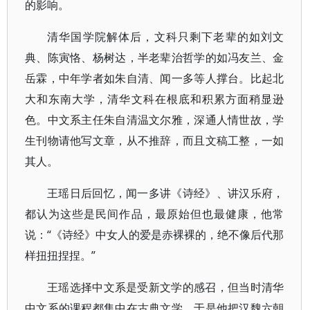
的影响。
清华国学院解体后，文科只剩下老辈的如刘文
典、陈寅恪、杨树达，半老辈治哲学的如冯友兰、金
岳霖，中年学者如朱自清、闻一多等人撑台。比起北
大和东南大学，清华文科在根底和积累方面稍显逊
色。中文系主任朱自清温文尔雅，深通人情世故，学
生刊物请他写文章，从不推辞，而且文稿工整，一如
其人。
王瑶日后回忆，闻一多讲《诗经》、讲汉乐府，
都认为这些是民间作品，最原始但也最健康，他常
说：“《诗经》中女人的爱是赤裸裸的，绝不像后代那
样扭扭捏捏。”
王瑶选择中文系是受新文学的感召，但当时清华
中文系的课程都集中在古典文学，于是他把汉魏六朝