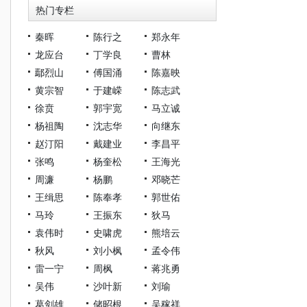
热门专栏
秦晖
陈行之
郑永年
龙应台
丁学良
曹林
鄢烈山
傅国涌
陈嘉映
黄宗智
于建嵘
陈志武
徐贲
郭宇宽
马立诚
杨祖陶
沈志华
向继东
赵汀阳
戴建业
李昌平
张鸣
杨奎松
王海光
周濂
杨鹏
邓晓芒
王缉思
陈奉孝
郭世佑
马玲
王振东
狄马
袁伟时
史啸虎
熊培云
秋风
刘小枫
孟令伟
雷一宁
周枫
蒋兆勇
吴伟
沙叶新
刘瑜
葛剑雄
储昭根
吴稼祥