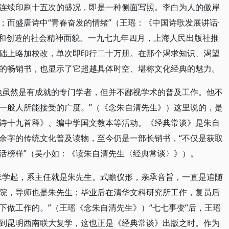
连续印刷十五次的盛况，即是一种侧面写照。李白为人的傲岸
；而盛唐诗中“青春奋发的情绪”（王瑶：《中国诗歌发展讲话·
自由和创造的社会精神面貌。一九七九年四月，上海人民出版社推
础上略加校改，单次即印行二十万册。在那个渴求知识、渴望
的畅销书，也显示了它超越具体时空、堪称文化经典的魅力。
他虽然是有成就的专门学者，但并不鄙视学术的普及工作。他不
一般人所能接受的广度。”（《念朱自清先生》）这里说的，是
诗十九首释》、编中学国文教本等活动。《经典常谈》是朱自
余字的传统文化普及读物，至今仍是一部长销书，“不仅是获取
活榜样”（吴小如：《读朱自清先生〈经典常谈〉》）。
求学起，系主任就是朱先生。式瞻仪形，亲承音旨，一直是追随
院，导师也是朱先生；毕业后在清华文科研究所工作，复员后
下做工作的。”（王瑶《念朱自清先生》）“七七事变”后，王瑶
到昆明西南联大复学，这也正是《经典常谈》出版之时。作为