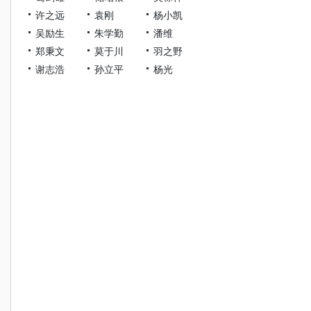
许之远
袁刚
杨小凯
吴励生
朱学勤
潘维
郑秉文
莫于川
羽之野
谢志浩
孙立平
杨光