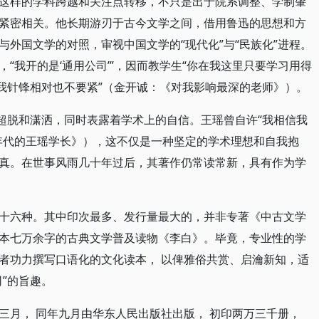
这样的学科跨越和关注点转移，不只是出于院系调整、学制肇
紧密相关。他长期游刃于古今文学之间，借用鲁迅的思想和方
外国文学的对照，审视中国文学的“现代化”与“民族化”进程。
“我开的是‘通用公司’”，因而教学生“你在我这里只要学习用得
和我针锋相对也不要紧”（金开诚：《对我影响最深的老师》）。
的超脱和潇洒，同时表露着学术上的自信。王瑶曾自许“我相信我
年代的王瑶学长》），这不仅是一种坚定的学术理想和自我抱
真。在世事风雨几十年过后，其著作仍常读常新，具有作为学
十六种。其中印次最多、发行量最大的，并非专著《中古文学
本七万余字的古典文学普及读物《李白》。毕竟，专业性的学
者功力撰写口语化的文化读本， 以俾雅俗共赏、启瀹新知，适
”的旨趣。
三月， 同年九月由华东人民出版社出版， 初印两万三千册，