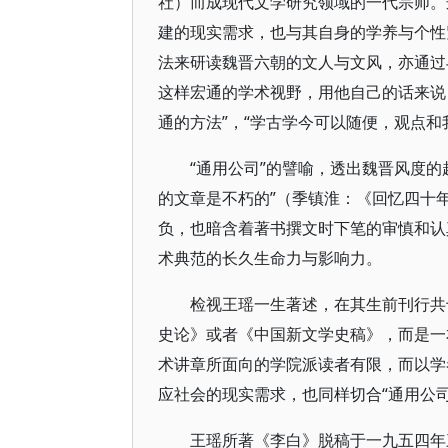
社）而成现代文学研究领域的一代宗师。
建的现实需求，也与其自身的学养与个性
法来研读魏晋六朝的文人与文风，亦通过与
这样宏通的学术视野，用他自己的话来说，
通的方法”，“学古学今可以随便，观点
“通用公司”的譬喻，透出魏晋风度
的文章是不朽的”（季镇淮：《回忆四十
负，也暗含着著书撰文时下笔的审慎和认
术典范的长久生命力与影响力。
检视王瑶一生著述，在其生前刊行共
史论》或者《中国新文学史稿》，而是一
术讲章所面向的学院派读者有限，而以学
应社会的现实需求，也同样切合“通用公司
王瑶所著《李白》脱稿于一九五四年