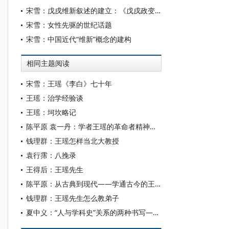
宋雪：戊戌维新叙述的建立：《戊戌政变记》的成书、传播与接受
宋雪：女性先驱的世纪话题
宋雪：中国近代“维新”概念的建构
相同主题阅读
宋雪：王瑶《李白》七十年
王瑶：治学经验谈
王瑶：坷坎略记
陈平原 袁一丹：学者王瑶的革命者精神底色
钱理群：王瑶怎样当北大教授
袁行霈：八挽录
王得后：王瑶先生
陈平原：从古典到现代——学通古今的王瑶先生
钱理群：王瑶先生怎么教弟子
夏中义：“人与学科史”关系的两种书写——以王瑶为例