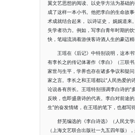
翼文艺思想的阅读、以史学方法为基础的
成了这样一本小书。他把李白的生命故事
术成就结合起来， 以诗证史， 娓娓道
失学者功力。例如，写李白青年时期的饮
快，笔端流淌着游侠客诗酒人生的豪迈精
王瑶在《后记》中特别说明，这本书
有李长之的传记体著作《李白》（三联书
家世与生平，学界也存在诸多争议和疑问
家之言。李长之和王瑶都以“人民热爱的
论说各有所长。王瑶特别强调李白诗的“多
反映，也即盛唐诗的代表。李白对前途的
生”的奋发情绪，在王瑶的笔下，也都写
舒芜编选的《李白诗选》（人民文学
（上海文艺联合出版社一九五四年版），