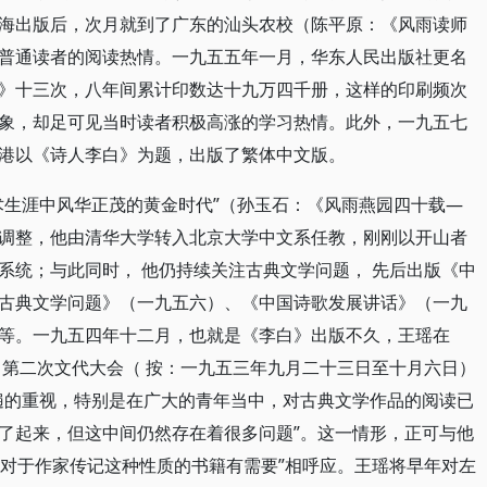
海出版后，次月就到了广东的汕头农校（陈平原：《风雨读师
普通读者的阅读热情。一九五五年一月，华东人民出版社更名
》十三次，八年间累计印数达十九万四千册，这样的印刷频次
象，却足可见当时读者积极高涨的学习热情。此外，一九五七
港以《诗人李白》为题，出版了繁体中文版。
术生涯中风华正茂的黄金时代”（孙玉石：《风雨燕园四十载—
调整，他由清华大学转入北京大学中文系任教，刚刚以开山者
系统；与此同时， 他仍持续关注古典文学问题， 先后出版《中
古典文学问题》（一九五六）、《中国诗歌发展讲话》（一九
等。一九五四年十二月，也就是《李白》出版不久，王瑶在
 第二次文代大会（ 按：一九五三年九月二十三日至十月六日）
遍的重视，特别是在广大的青年当中，对古典文学作品的阅读已
了起来，但这中间仍然存在着很多问题”。这一情形，正可与他
天对于作家传记这种性质的书籍有需要”相呼应。王瑶将早年对左