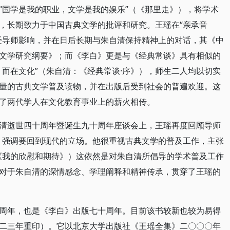
“国学是我的职业，文学是我的娱乐”（《那里走》），将学术
，长期致力于中国古典文学的批评和研究。王瑶在“亲承音
受导师影响，并在日后长期与朱自清保持精神上的对话，其《中
文学研究纲要》；而《李白》更是与《经典常谈》具有相似的
，而在文化”（朱自清：《经典常谈·序》），师生二人均以切实
量的古典文学普及读物，并在出版后受到社会的普遍欢迎。这
了两代学人在文化教育事业上的薪火相传。
清逝世四十周年暨诞生九十周年座谈会上，王瑶再度回顾导师
，强调要回到现代的立场。他很重视古典文学的普及工作，主张
《我的欣慰和期待》）这依然是对朱自清所倡导的学术普及工作
对于朱自清的深情感念、学理阐释和精神传承，贯穿了王瑶的
周年，也是《李白》出版七十周年。目前该书较新也较为易得
二三年重印）。它以北京大学出版社《王瑶全集》二〇〇〇年