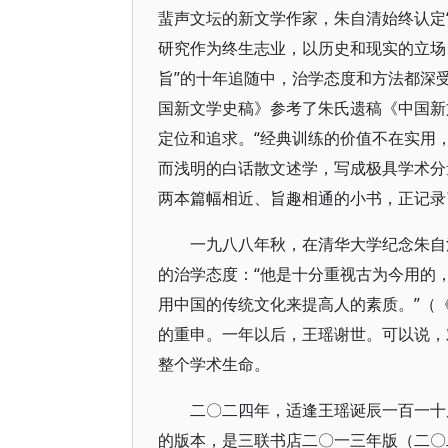
蜚声文坛的新文学作家，朱自清始终认定
研究作为终生志业，以历史和现实的立场
旨”的十年追随中，治学态度和方法都深
国新文学史稿》参考了朱氏遗稿《中国新
定位和追求。“经典训练的价值不在实用
而浅明的白话散文述学，写成极具学术分
两本篇幅相近、旨趣相通的小书，正记录
一九八八年秋，在清华大学纪念朱自
的治学态度：“他是十分重视古为今用的
用中国的传统文化来提高人的素质。”（
的重申。一年以后，王瑶谢世。可以说，
整个学术生命。
二〇二四年，适逢王瑶诞辰一百一十
的版本，是三联书店二〇一三年版（二〇