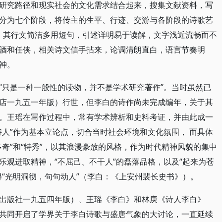
研究路径和现实社会的文化需求结合起来，搜集文献资料，写
分为七个阶段，将传主的生平、行迹、交游与各阶段的诗歌艺
来。其行文简洁多用短句，引述详明易于读解，文字浅近流畅而不
酒和任侠，相关诗文信手拈来，论调清朗直白，语言节奏明
神。
“只是一种一般性的读物，并不是学术研究著作”。当时虽然已
店一九五一年版）行世，但李白的诗作尚未完成编年，关于其
。王瑶在写作过程中，常有学术辨析和史料考证，并由此成一
诗人”作为基本立论点，切合当时社会环境和文化氛围， 而具体
奇”和“特秀”，以其浪漫豪放的风格，作为时代精神风貌的集中
乐观进取精神，“不屈己、不干人”的磊落品格，以及“起来为苍
得“光明洞彻，句句动人”（李白：《上安州裴长史书》）。
出版社一九五四年版）、王瑶《李白》和林庚《诗人李白》
共同开启了学界关于李白诗歌与盛唐气象的大讨论，一直延续