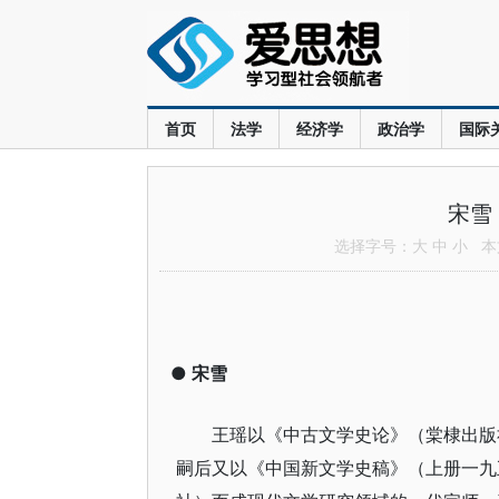
首页
法学
经济学
政治学
国际
宋雪
选择字号：
大
中
小
本文
●
宋雪
王瑶以《中古文学史论》（棠棣出版
嗣后又以《中国新文学史稿》（上册一九