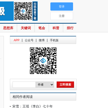
登录
注册
思想库
关键词
笔会
科普
排行
|
|
|
APP
公众号
微博
手机版
相同作者阅读
宋雪：王瑶《李白》七十年