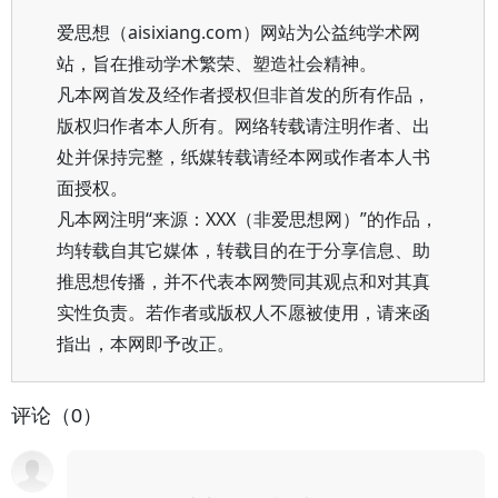
爱思想（aisixiang.com）网站为公益纯学术网
站，旨在推动学术繁荣、塑造社会精神。
凡本网首发及经作者授权但非首发的所有作品，
版权归作者本人所有。网络转载请注明作者、出
处并保持完整，纸媒转载请经本网或作者本人书
面授权。
凡本网注明“来源：XXX（非爱思想网）”的作品，
均转载自其它媒体，转载目的在于分享信息、助
推思想传播，并不代表本网赞同其观点和对其真
实性负责。若作者或版权人不愿被使用，请来函
指出，本网即予改正。
评论（0）