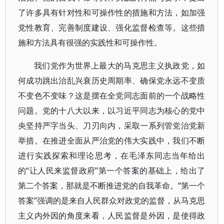
了许多具有针对性和可操作性的措施和方法，如加强
党性教育、完善制度建设、强化监督检查等。这些措
施和方法具有很强的实践性和可操作性。
我们党作为世界上最大的马克思主义执政党，如
何成功跳出治乱兴衰历史周期率、确保党永远不变质
不变色不变味？这是摆在全党同志面前的一个战略性
问题。党的十八大以来，以习近平同志为核心的党中
央坚持严字当头、刀刃向内，采取一系列管党治党新
举措。在推进全面从严治党的伟大实践中，我们不断
进行实践探索和理论思考，在毛泽东同志当年给出
的“让人民来监督政府”第一个答案的基础上，给出了
第二个答案，那就是不断推进党的自我革命。“第一个
答案”强调的是来自人民群众对政党的监督，从马克思
主义内外因的角度来看，人民监督是外因，是使得政