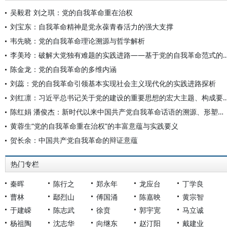
吴毅君 刘之琪：党的自我革命重在治权
刘宝东：自我革命精神是党永葆青春活力的强大支撑
韦先晓：党的自我革命理论溯源与哲学解析
李美玲：破解大党独有难题的实践进路——基于党的自
陈金龙：党的自我革命的多维内涵
刘蕊：党的自我革命引领基本实现社会主义现代化的实践进路探析
刘红凛：习近平总书记关于党的建设的重要思想的宏大主题
陈红娟 潘俊杰：新时代以来中国共产党自我革命话语的溯源、形塑与叙事
黄蓉生“党的自我革命重在治权”的丰富意蕴与实践要义
贺长余：中国共产党自我革命的辩证意蕴
热门专栏
秦晖
陈行之
郑永年
龙应台
丁学良
曹林
鄢烈山
傅国涌
陈嘉映
黄宗智
于建嵘
陈志武
徐贲
郭宇宽
马立诚
杨祖陶
沈志华
向继东
赵汀阳
戴建业