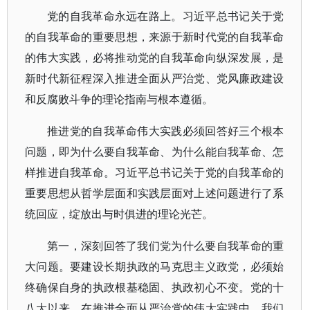
党的自我革命永远在路上。习近平总书记关于党
的自我革命的重要思想，来源于新时代党的自我革命
的伟大实践，必将推动党的自我革命向纵深发展，是
新时代新征程深入推进全面从严治党、党风廉政建设
和反腐败斗争的理论指南与根本遵循。
推进党的自我革命伟大实践必须回答好三个根本
问题，即为什么要自我革命、为什么能自我革命、怎
样推进自我革命。习近平总书记关于党的自我革命的
重要思想从哲学层面和实践层面对上述问题进行了系
统回应，绽放出与时俱进的理论光芒。
第一，深刻回答了我们党为什么要自我革命的重
大问题。要建设长期执政的马克思主义政党，必须始
终确保自身的执政根基稳固、执政初心不变。党的十
八大以来，在推进全面从严治党的伟大实践中，我们