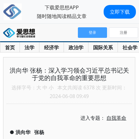
下载爱思想APP
立即下载
随时随地阅读精品文章
登录
注册
首页
法学
经济学
政治学
国际关系
社会学
洪向华 张杨：深入学习领会习近平总书记关
于党的自我革命的重要思想
选择字号：
大
中
小
本文共阅读 6378 次 更新时间：
2024-06-08 09:49
进入专题：
自我革命
●
洪向华
张杨