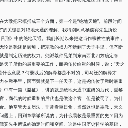
在大致把它概括成三个方面，第一个是“绝地天通”。前段时间
统”的关键是对绝地天通的理解。我特别同意杨儒宾先生所说
《吕刑》中的绝地天通。我们长期以来把这当作宗教性的事件，
无论是尧还是颛顼，把宗教的权力垄断到了天子手里，但垄断
就是制定历法的权力。尧派羲仲兄弟到东南西北四方确定春
是天子所做的最重要的工作，而尧传位给舜的时候，说：“天之
话是什么意思？何晏以后的解释都是不对的，司马迁的解释才
力在舜手里，因而舜就是下一任天子，这是尧传位于舜时最重
》中有一篇《胤征》，讲的就是绝地天通中重黎的后代，重黎
官，商代的时候重黎的后代也是做这个官，但是被罚了。为什
食。他掌管天文历法，非常看重日食，当然这也是巫教，天文
问题上，回到章学诚所说的，为什么易教是最重要的史？因为
儒宾先生所说的确定时间和空间。这是中国历史哲学的基础，