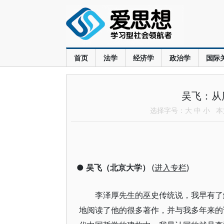
首页
法学
经济学
政治学
国际
吴飞：从
选择字号：
大
中
小
本文
●
吴飞（北京大学）
(
进入专栏
)
李泽厚先生的巫史传统说，我早有了
地阅读了他的很多著作，并与我多年来的