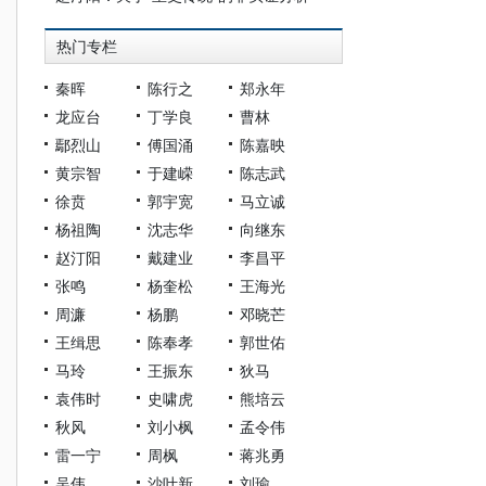
热门专栏
秦晖
陈行之
郑永年
龙应台
丁学良
曹林
鄢烈山
傅国涌
陈嘉映
黄宗智
于建嵘
陈志武
徐贲
郭宇宽
马立诚
杨祖陶
沈志华
向继东
赵汀阳
戴建业
李昌平
张鸣
杨奎松
王海光
周濂
杨鹏
邓晓芒
王缉思
陈奉孝
郭世佑
马玲
王振东
狄马
袁伟时
史啸虎
熊培云
秋风
刘小枫
孟令伟
雷一宁
周枫
蒋兆勇
吴伟
沙叶新
刘瑜