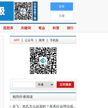
登录
注册
思想库
关键词
笔会
科普
排行
|
|
|
APP
公众号
微博
手机版
相同作者阅读
吴飞：姓氏怎么起源的？母系社会理论成立吗？