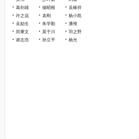
葛剑雄
储昭根
吴稼祥
许之远
袁刚
杨小凯
吴励生
朱学勤
潘维
郑秉文
莫于川
羽之野
谢志浩
孙立平
杨光