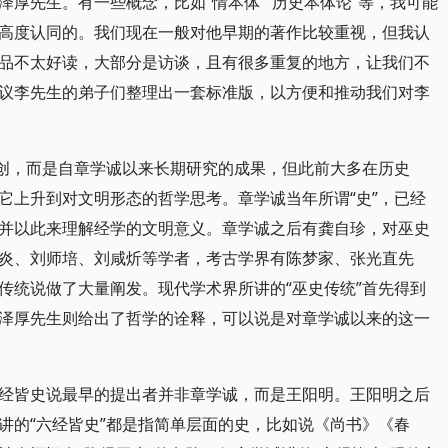
厚先生。有一些概念，比如“情本体”“历史本体论”等，我可能
高度认同的。我们现在一般对他早期的著作比较重视，但我认
品不太好读，大部分是访谈，且有很多重复的地方，让我们不
议李先生的弟子们整理出一套标准版，以方便和推动我们对李
首创，而是自章学诚以来长期研究的成果，但此前大多在历史
它上升到对文明形态的哲学思考。章学诚当年所谓“史”，已经
并以此来理解经学的文明意义。章学诚之后有龚自珍，对巫史
炎、刘师培、刘咸炘等学者，考古学界有陈梦家、张光直先
传统说做了大量阐发。现代学术界所讲的“巫史传统”首先得到
泽厚先生则给出了哲学的诠释，可以说是对章学诚以来的这一
经皆史说最早的提出者并非章学诚，而是王阳明。王阳明之后
讲的“六经皆史”都是指简单层面的史，比如说《尚书》《春