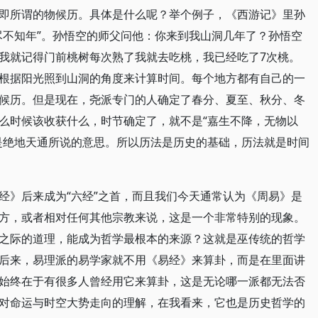
即所谓的物候历。具体是什么呢？举个例子，《西游记》里孙
尽不知年”。孙悟空的师父问他：你来到我山洞几年了？孙悟空
我就记得门前桃树每次熟了我就去吃桃，我已经吃了7次桃。
根据阳光照到山洞的角度来计算时间。每个地方都有自己的一
候历。但是现在，尧派专门的人确定了春分、夏至、秋分、冬
么时候该收获什么，时节确定了，就不是“嘉生不降，无物以
是绝地天通所说的意思。所以历法是历史的基础，历法就是时间
经》后来成为“六经”之首，而且我们今天通常认为《周易》是
方，或者相对任何其他宗教来说，这是一个非常特别的现象。
之际的道理，能成为哲学最根本的来源？这就是巫传统的哲学
后来，易理派的易学家就不用《易经》来算卦，而是在里面讲
始终在于有很多人曾经用它来算卦，这是无论哪一派都无法否
对命运与时空大势走向的理解，在我看来，它也是历史哲学的