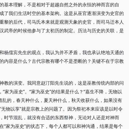
的基本理解，不是相对于超越自然之外的永恒的神而言的自
成了我们生活时空的基本架构。这是从巫官逐渐演变为史官的
重黎的后代，司马氏本来就是观测天象的史官，而司马迁本人
汉武帝的时候他参与了太初历的制定。历法与历史的关联，是
和杨儒宾先生的观点，我认为并不矛盾，我也承认绝地天通的
的内容是什么？古代宗教有哪个不是垄断的？关键不在于宗教
神教的演变。我同意赵汀阳先生说的，这是巫教传统内部的问
，“家为巫史”。“家为巫史”的结果是什么？“嘉生不降，无物以
是错乱的，春天种什么，夏天种什么，秋天收获什么，如果没有
“无物以享”就是宗教上的问题了。因为祭祀本来应该是以时令
，时节混乱，就没有合适的东西祭神，无论对人还是对神而
在“家为巫史”的状态下，每个人都可以和神沟通，结果是每个