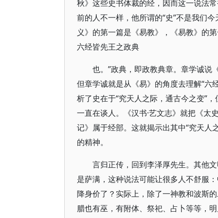
秋》这些史书体裁的经，因而这一说法常被
前的人不一样，他所谓的“史”不是我们
义》的第一篇是《易教》，《易教》的第
六经皆先王之政典
也。”政典，即政教典章。章学诚说
但章学诚就是从《易》的角度去理解“六
析了史在于“究天人之际，通古今之变”，
一直在谈人。《汉书·艺文志》就把《太
记》属于经部。这就揭示出其中“究天人之
的精神。
言归正传，回到李泽厚先生。其他文
是萨满，这种说法可能让很多人不舒服：
降身价了？实际上，除了一神教和波斯的
腊也有巫，有附体、祭祀、占卜等等，明