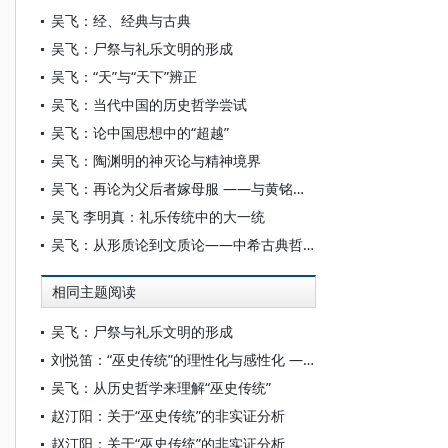
吴飞：经、经典与古典
吴飞：尸祭与礼乐文明的形成
吴飞：“天”与“天下”辨正
吴飞：当代中国的历史哲学尝试
吴飞：论中国思想中的“超越”
吴飞：陶渊明的神灭论与精神境界
吴飞：再论为父后者嫁母服 ——与黄铭博士商榷
吴飞 李明真：礼乐传统中的大一统
吴飞：从形质论到文质论——中希古典哲学互鉴的一个尝试
相同主题阅读
吴飞：尸祭与礼乐文明的形成
刘悦笛：“巫史传统”的理性化与感性化 —— 论中国美学自主知识体系的创构
吴飞：从历史哲学来理解“巫史传统”
赵汀阳：关于“巫史传统”的非实证分析
赵汀阳：关于“巫史传统”的非实证分析