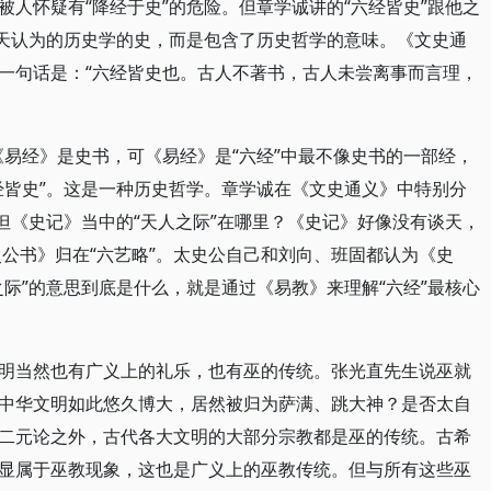
人怀疑有“降经于史”的危险。但章学诚讲的“六经皆史”跟他之
今天认为的历史学的史，而是包含了历史哲学的意味。《文史通
一句话是：“六经皆史也。古人不著书，古人未尝离事而言理，
《易经》是史书，可《易经》是“六经”中最不像史书的一部经，
经皆史”。这是一种历史哲学。章学诚在《文史通义》中特别分
但《史记》当中的“天人之际”在哪里？《史记》好像没有谈天，
史公书》归在“六艺略”。太史公自己和刘向、班固都认为《史
际”的意思到底是什么，就是通过《易教》来理解“六经”最核心
明当然也有广义上的礼乐，也有巫的传统。张光直先生说巫就
中华文明如此悠久博大，居然被归为萨满、跳大神？是否太自
二元论之外，古代各大文明的大部分宗教都是巫的传统。古希
显属于巫教现象，这也是广义上的巫教传统。但与所有这些巫