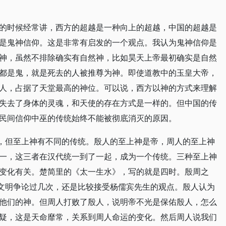
的时候经常讲，西方的超越是一种向上的超越，中国的超越是
是鬼神信仰。这是非常有启发的一个观点。我认为鬼神信仰是
神，虽然不排除确实有自然神，比如昊天上帝最初确实是自然
都是鬼，就是死去的人被推尊为神。即使道教中的玉皇大帝，
人，占据了天堂最高的神位。可以说，西方以神的方式来理解
失去了身体的灵魂，和天使的存在方式是一样的。但中国的传
民间信仰中巫的传统始终不能被彻底消灭的原因。
的，但至上神有不同的传统。殷人的至上神是帝，周人的至上神
一，这三者在汉代统一到了一起，成为一个传统。三种至上神
变化有关。楚简里的《太一生水》，写的就是四时。殷周之
唐文明争论过几次，还是比较接受杨儒宾先生的观点。殷人认为
他们的神。但周人打败了殷人，说明帝不光是保佑殷人，怎么
疑，这是天命靡常，关系到周人命运的变化。然后周人说我们