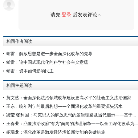
请先
登录
后发表评论～
评论
相同作者阅读
郇雷：解放思想是进一步全面深化改革的先导
郇雷：论中国式现代化的科学社会主义意蕴
郇雷：资本如何影响民主
相同主题阅读
黄文艺：全面深化法治领域改革建设更高水平的社会主义法治国家
王东：晚年列宁的最后构想——全面深化改革的重要源头活水
梁莹 张利国：马克思人的解放思想的逻辑理路及当代启示——基于《〈黑格尔法哲学批判〉导言》的探究
王春业：凸显法治政府“有为”面向的法理阐释——以全面深化改革为背景
杨瑞龙：深化改革是激发经济增长新动能的关键措施