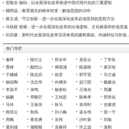
贺敬垒 杨怡：以全面深化改革推进中国式现代化的三重逻辑
顾明远：教育观念的根本转变：解放思想的20年
蔡文成：守正创新：进一步全面深化改革必须坚持的思想方法
马秋丽 曾璐：进一步全面深化改革的出场逻辑、文化根基和价值意蕴
刘洪森：新时代全面深化改革话语体系的建构基础、
热门专栏
秦晖
陈行之
郑永年
龙应台
丁学良
曹林
鄢烈山
傅国涌
陈嘉映
黄宗智
于建嵘
陈志武
徐贲
郭宇宽
马立诚
杨祖陶
沈志华
向继东
赵汀阳
戴建业
李昌平
张鸣
杨奎松
王海光
周濂
杨鹏
邓晓芒
王缉思
陈奉孝
郭世佑
马玲
王振东
狄马
袁伟时
史啸虎
熊培云
秋风
刘小枫
孟令伟
雷一宁
周枫
蒋兆勇
吴伟
沙叶新
刘瑜
葛剑雄
储昭根
吴稼祥
许之远
袁刚