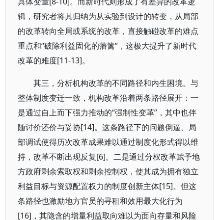
具体变量[8-10]。而新时代则形成了有差异的改革逻
辑，研究者将其归纳为从实验到设计的转变，从局部
的改革转向全局或系统的改革，直接触碰改革的难点
重点和“破除利益固化的藩篱”，这极大提升了新时代
改革的难度[11-13]。
其三，分析机构改革的不同路径和内生困境。与
整体制度变迁一致，机构改革沿着两条路径展开：一
是通过自上而下强力推动的“强制性变革”，其中也伴
随讨价还价与妥协[14]。这条路径下的问题倒逼、局
部调试使得历次改革成果难以通过制度化形式得以维
持，改革不断出现反复[6]。二是通过分权改革赋予地
方政府剩余索取权和剩余控制权，使其成为拥有独立
利益目标与资源配置权力的制度创新主体[15]。但这
条路径也激励地方官员的寻租和效用最大化行为
[16]，其隐含的增量利益取向难以为面向存量和风险