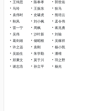
王缉思
陈奉孝
郭世佑
马玲
王振东
狄马
袁伟时
史啸虎
熊培云
秋风
刘小枫
孟令伟
雷一宁
周枫
蒋兆勇
吴伟
沙叶新
刘瑜
葛剑雄
储昭根
吴稼祥
许之远
袁刚
杨小凯
吴励生
朱学勤
潘维
郑秉文
莫于川
羽之野
谢志浩
孙立平
杨光