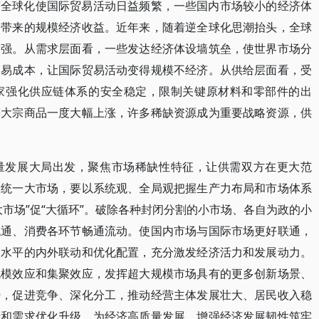
济全球化使国际贸易活动日益频繁，一些国内市场较小的经济体
场带来的规模经济收益。近年来，随着逆全球化思潮抬头，全球
增强。从需求层面看，一些发达经济体设墙筑垒，使世界市场分
交易成本，让国际贸易活动变得规模不经济。从供给层面看，受
家强化供应链体系的安全稳定，限制关键原材料和零部件的出
等大宗商品一度大幅上涨，许多稀缺资源成为重要战略资源，供
量发展大局出发，聚焦市场稀缺性特征，让供需双方在更大范
国统一大市场，要以系统观、全局观把握生产力布局和市场体系
市场”促“大循环”。破除各种封闭分割的小市场、各自为政的小
流通、消费各环节畅通流动。使国内市场与国际市场更好联通，
高水平的内外联动和优化配置，充分激发经济活力和发展动力。
规模效应和集聚效应，发挥超大规模市场具有的更多创新场景、
势，促进竞争、深化分工，推动经营主体发展壮大、居民收入稳
升和需求优化升级，为经济高质量发展、增强经济发展韧性筑牢