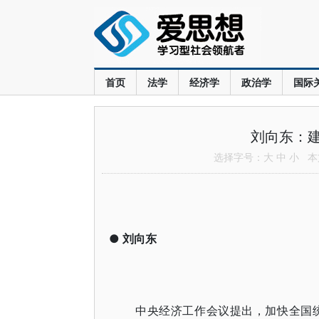
首页
法学
经济学
政治学
国际
刘向东：
选择字号：
大
中
小
本文
●
刘向东
中央经济工作会议提出，加快全国