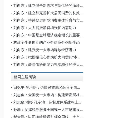
刘向东：建立健全新需求与新供给的循环机制
刘向东：建立和完善扩大居民消费的长效机制
刘向东：持续促进新型消费主体培育与市场循环机制创新
刘向东：大力提振消费增强扩内需动力
刘向东：中国是全球经济稳定增长的重要引擎
构建全生命周期的产业链供应链创新生态
刘向东：建强统一大市场释放经济潜力
刘向东：把提振信心作为扩大内需的“本手棋”
刘向东：聚焦供给侧发力扎实稳住经济大盘
相同主题阅读
田钒平 吴培培：边疆民族地区融入全国统一大市场的差别化支持与统一市场规则的法治协同研究
刘志彪：全国统一大市场：构建新发展格局的基础支撑
刘志彪 潘晔 孔令池：从制度体系建构上纵深推进全国统一大市场建设——基于“一个条例、两张清单、三项制度”的系统性经济治理研究
孙群：发挥税务服务全国统一大市场建设的作用
郝大鹏：以正确政绩观引领全国统一大市场建设