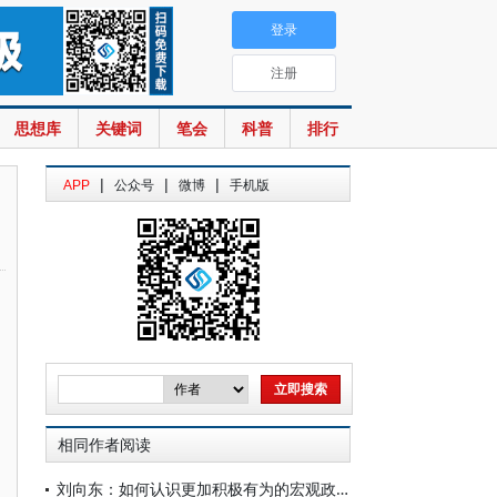
登录
注册
思想库
关键词
笔会
科普
排行
|
|
|
APP
公众号
微博
手机版
相同作者阅读
刘向东：如何认识更加积极有为的宏观政策