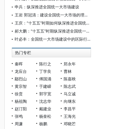
申兵：纵深推进全国统一大市场建设
王岩 郭冠清：建设全国统一大市场的理论基础、历史演进和实践路径
王庆：“十五五”时期如何纵深推进全国统一大市场建设
郝大鹏：“十五五”时期纵深推进全国统一大市场建设的着力点
叶必丰：全国统一大市场建设中的区际行政互认
热门专栏
秦晖
陈行之
郑永年
龙应台
丁学良
曹林
鄢烈山
傅国涌
陈嘉映
黄宗智
于建嵘
陈志武
徐贲
郭宇宽
马立诚
杨祖陶
沈志华
向继东
赵汀阳
戴建业
李昌平
张鸣
杨奎松
王海光
周濂
杨鹏
邓晓芒