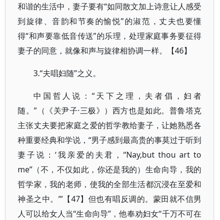
和谐的生活中，妻子要有“如同散文加上诗意让人感受
到旋律、音韵和节奏的愉悦”的淑范，丈夫也要懂
得“和声要靠低音传送”的乐理，处理家庭事务要征得
妻子的同意，就像和声与旋律相协调一样。【46】
3.“夫唱妇随”之义。
中国哲人说：“天下之理，夫者倡，妇者
随。”（《关尹子·三极》）西方也是如此。普鲁塔克
主张丈夫要把家庭之爱的哲学教给妻子，让她熟悉各
种重要经典和学说，“男子感到最高贵的事莫过于听到
妻子说：‘我亲爱的夫君，“Nay,but thou art to
me”（不，不仅如此，你还是我的）生命向导，我的
哲学家，我的老师，使我的全部生活都沉浸在至爱和
神圣之中。’”【47】但也有唱反调的。蒙田就不信男
人可以给女人当“生命向导”，他奉劝妇女“千万不可在