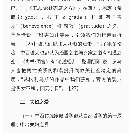
已。”（《王志·论处家庭之方》）在西方，恩惠（希
腊语χαριζ，拉丁文gratia）也兼有“善
意”（benevolence）和“感激”（gratitude）之义。
塞涅卡说：“恩惠如此美丽，引领我们为行善而行
善”。【26】哲人们以此为和谐的纽带，写了很多论
著。中西哲人也都认为治国之道与齐家之道有相通之
处。《尚书·周官》有“论道经邦，燮理阴阳”说，罗马
人也把两性关系的和谐提升到攸关社会稳定的高
度：“从格利乌斯的作品中我们获知，官方的观点
是‘男女不和，国无宁日’”。【27】
三、夫妇之爱
（一）中西传统家庭哲学都从自然哲学的第一原
理引申出夫妇之爱