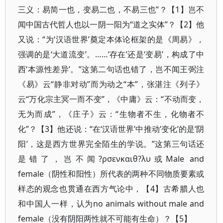
三义：易简一也，变易二也，不易三也”？【1】岂不
闻中国古代哲人也以一阴一阳为“道之实体”？【2】他
又说：“为‘汉语世界’奠定本体论框架的是《周易》，
强调的是‘大道流变’。……‘存在’还是‘变易’，构成了中
西‘本源性差异’。”这第二句话也错了，岂不闻王弼注
《易》云“静非对动”而为动之“本”，张湛注《列子》
云“万化宗主冥一而不变”，《中庸》云：“不动而变，
无为而成”，《庄子》云：“生物者不生，化物者不
化”？【3】他还说：“在‘汉语世界’中推动‘变化’的是‘阴
阳’，这是西方世界完全陌生的学说。”这第三句话还
是错了，岂不闻?ρσενκαιθ?λυ或Male and
female（阴性和阳性）所代表的两种不同物质要素或
样态的观念也贯通在西方气论中，【4】古希腊人也
和中国人一样，认为no animals without male and
female（没有阴阳两性就不可能有生命）？【5】