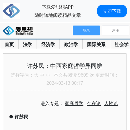
下载爱思想APP
立即下载
随时随地阅读精品文章
登录
注册
首页
法学
经济学
政治学
国际关系
社会学
许苏民：中西家庭哲学异同辨
选择字号：
大
中
小
本文共阅读 9609 次 更新时间：
2024-03-13 00:17
进入专题：
家庭哲学
存在论
人性论
●
许苏民