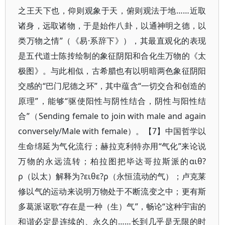
之王天下也，仰则观象于天，俯则观法于地……近取
诸身，远取诸物，于是始作八卦，以通神明之德，以
类万物之情”（《易·系辞下》），其最直观化的表现
是五代道士陈抟绘制的象征阴阳和合化生万物的《太
极图》。与此相似，古希腊也有以明暗两色象征阴阳
交感的“巴门尼德之环”，其中蕴含“一切交合和创造的
原理”，能够“驱使阳性与阴性结合，阴性与阳性结
合”（Sending female to join with male and again
conversely/Male with female）。【7】中国哲学以
生命绵延为气化流行；赫拉克利特亦用“气化”来论说
万物的永远流转；柏拉图把毕达哥拉斯派的αιθ?
ρ（以太）解释为?ειθε?ρ（永恒流动的气）；卢克莱
修以气的运动来说明万物处于不断流变之中；更有斯
多葛派讴歌“存在是一种（生）气”，畅论“这种宇宙的
和谐必定是连续的、永久的……长到几乎是无限的时