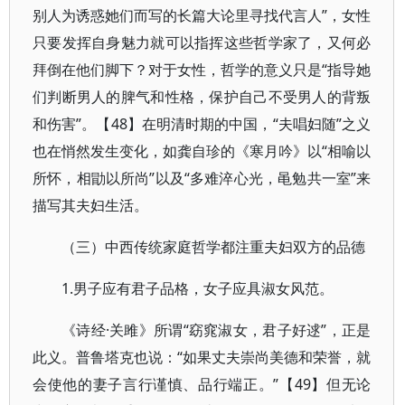
别人为诱惑她们而写的长篇大论里寻找代言人”，女性
只要发挥自身魅力就可以指挥这些哲学家了，又何必
拜倒在他们脚下？对于女性，哲学的意义只是“指导她
们判断男人的脾气和性格，保护自己不受男人的背叛
和伤害”。【48】在明清时期的中国，“夫唱妇随”之义
也在悄然发生变化，如龚自珍的《寒月吟》以“相喻以
所怀，相勖以所尚”以及“多难淬心光，黾勉共一室”来
描写其夫妇生活。
（三）中西传统家庭哲学都注重夫妇双方的品德
1.男子应有君子品格，女子应具淑女风范。
《诗经·关雎》所谓“窈窕淑女，君子好逑”，正是
此义。普鲁塔克也说：“如果丈夫崇尚美德和荣誉，就
会使他的妻子言行谨慎、品行端正。”【49】但无论