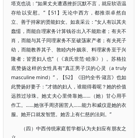
塔克也说：“如果丈夫遭遇挫折沉默不言，就应软语温
存给以安慰。”【51】无论中西方，都推崇卓然自
立、善于持家的贤能妇女。如袁采云：“女人有以其夫
蠢懦，而能自理家务计算钱谷出入不能欺者；有夫不
肖，而能与其子同理家务不至破荡家产者；有夫死子
幼，而能教养其子、敦睦内外姻亲、料理家务至于兴
隆者；皆贤妇人也”（《袁氏世范·睦亲》）。苏格拉
底赞扬这样的女性具有“真正男子汉的心灵（a truly
masculine mind）”，【52】《旧约全书·箴言》也如
此赞扬好妻子：“才德的妇人，谁能得着呢？她的价值
远胜过珍珠。她丈夫心里倚靠她……（她）甘心用手
作工。……她张手周济困苦人……能力和威仪是她的衣
服。她开口就发智慧。她舌上有仁慈的法则。”
（四）中西传统家庭哲学都认为夫妇应有朋友之
义