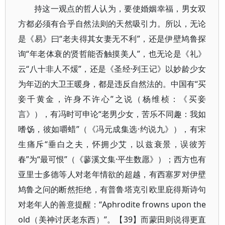
持这一观点的哲人认为，要使婚姻幸福，男女双
方都必须有合乎自然法则的天然吸引力。所以，无论
是《易》曰“老夫得其女妻无不利”，还是伊壁鸠鲁探
询“年老体衰的贤哲能否触摸美人”，也无论是《礼》
云“八十非人不煖”，还是《圣经·列王记》以妙龄少女
为年迈的大卫王暖身，都是违反自然法的。中国有“买
妾千黄金，许身不许心”之说（杨维桢：《买妾
言》），有冯时可申论“老男少女，苦乐不同趣：我如
嗜饧，彼如嚼蜡”（《冯元成集选·约说九》），有宋
生痛斥“垂白之夫，怀拥少艾，以兹衰景，误彼芳
春”为“最可恨”（《蓼溪文集·平生数愿》）；西方也有
亚里士多德等人对老年情欲的超越，有西塞罗对伊壁
鸠鲁之问的断然拒绝，有普鲁塔克引欧里庇得斯诗句
对老年人的善意提醒：“Aphrodite frowns upon the
old（美神讨厌老东西）”。【39】而蒙田则说得更直