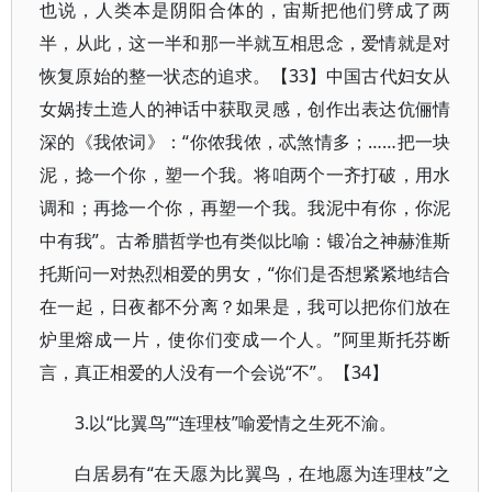
也说，人类本是阴阳合体的，宙斯把他们劈成了两
半，从此，这一半和那一半就互相思念，爱情就是对
恢复原始的整一状态的追求。【33】中国古代妇女从
女娲抟土造人的神话中获取灵感，创作出表达伉俪情
深的《我侬词》：“你侬我侬，忒煞情多；……把一块
泥，捻一个你，塑一个我。将咱两个一齐打破，用水
调和；再捻一个你，再塑一个我。我泥中有你，你泥
中有我”。古希腊哲学也有类似比喻：锻冶之神赫淮斯
托斯问一对热烈相爱的男女，“你们是否想紧紧地结合
在一起，日夜都不分离？如果是，我可以把你们放在
炉里熔成一片，使你们变成一个人。”阿里斯托芬断
言，真正相爱的人没有一个会说“不”。【34】
3.以“比翼鸟”“连理枝”喻爱情之生死不渝。
白居易有“在天愿为比翼鸟，在地愿为连理枝”之