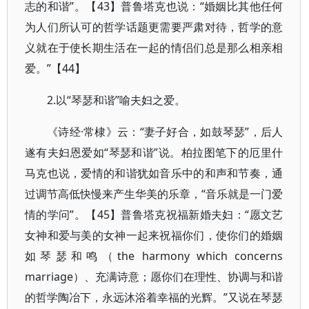
志的和谐”。【43】普鲁塔克也说：“婚姻比其他任何
为人们所认可的哲学话题更需要严肃对待，哲学的意
义就在于使长期生活在一起的情侣们总是那么相亲相
爱。”【44】
2.以“琴瑟和谐”喻夫妇之爱。
《诗经·常棣》云：“妻子好合，如鼓琴瑟”，后人
遂有夫妇恩爱如“琴瑟和谐”说。柏拉图笔下的厄里什
马克也说，爱情的和谐犹如音乐中的和声和节奏，通
过调节高低快慢来产生华美的乐章，“音乐就是一门爱
情的学问”。【45】普鲁塔克祝福新婚夫妇：“愿文艺
女神和爱与美的女神一起来祝福你们，使你们的婚姻
如琴瑟和鸣（the harmony which concerns
marriage）、充满诗意；愿你们在理性、协调与和谐
的哲学陶冶下，永远沐浴着幸福的光辉。”又说在琴瑟