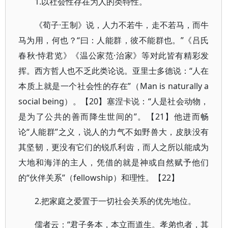
1.以社会性存在为人的类特性。
《荀子·王制》说，人力不若牛，走不若马，而牛
马为用，何也？“曰：人能群，彼不能群也。”《吕氏
春秋·恃君览》《温公家范·治家》等对此皆有精彩发
挥。西方哲人也不乏此类论说。亚里士多德说：“人在
本质上就是一个社会性的存在”（Man is naturally a
social being）。【20】塞涅卡说：“人是社会动物，
是为了公共的善而降生世间的”。【21】他进而畅
论“人能群”之义，说人的力气不如野兽大，皮肤没有
其坚韧，更没有它们的锐爪利齿，而人之所以能成为
大地和海洋的主人，凭借的就是神或自然赋予他们
的“伙伴关系”（fellowship）和理性。【22】
2.把家庭之爱置于一切社会关系的优先地位。
儒者云：“君子务本，本立而道生。孝弟也者，其