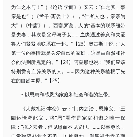
为仁之本与！”（《论语·学而》）又云：“仁之实，事
亲是也”（《孟子·离娄上》），“仁者人也，亲亲为
大”（《中庸》）。西塞罗说，人的“基本的联系纽带
是夫妻，其次是父母与子女……血缘通过善意和关爱
将人们紧紧地联系在一起。”【23】奥古斯丁说：“人
第一位的事情就是关爱自己的家庭，这是由自然和社
会的法则所规定的。”【24】阿奎那也说：“我们应该
特别爱有血缘关系的人。……因为这种关系植根于先
在的自然本原。”【25】
3.以恩惠和感恩为家庭和社会和谐的纽带。
《大戴礼记·本命》云：“门内之治，恩掩义。”王
闿运诠释此义，将“恩”看作是家庭和谐之唯一保
障：“掩之云者，但见恩而不见义也。……以事尊长，
自觉弥缝补救之不暇，以处卑幼，则赢视为赤子而