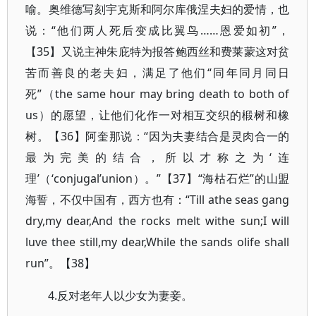
喻。奥维德写刻宇克斯和阿尔库俄涅夫妇的爱情，也
说：“他们两人死后变成比翼鸟……恩爱如初”，
【35】又说主神朱庇特为报答鲍西丝和费莱蒙这对贫
苦而善良的老夫妇，满足了他们“同年同月同日
死”（the same hour may bring death to both of
us）的愿望，让他们化作一对相互交织的椴树和橡
树。【36】阿奎那说：“因为夫妻结合是灵肉合一的
最为完美的结合，所以才称之为‘连
理’（‘conjugal’union）。”【37】“海枯石烂”的山盟
海誓，不仅中国有，西方也有：“Till athe seas gang
dry,my dear,And the rocks melt withe sun;I will
luve thee still,my dear,While the sands olife shall
run”。【38】
4.反对老年人以少女为妻妾。