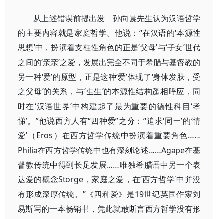
从上述错误前提出发，孙向晨先生认为汉语哲学
的主要内容就是家庭哲学。他说：“在汉语的‘本源性
思想’中，扮演着支柱性角色的正是‘父母’与‘子女’世代
之间的‘亲亲’之爱，发展出完全不同于希腊与基督教的
另一种‘爱’的原型，正是这种‘爱’体现了‘身体发肤，受
之父母’的关系，与‘生生’的本源性结构遥相呼应，同
时在‘汉语世界’中构建起了最为重要的德性科目‘孝
悌’。”他说西方人有“四种爱”之分：“追求‘同一’的‘情
爱’（Eros）在西方哲学传统中扮演着重要角色……
Philia在西方哲学传统中也有深刻论述……Agape在基
督教传统中得到长足发展……唯独希腊语中另一个表
达爱的概念Storge，家庭之爱，在‘西方哲学’中并没
有形成深厚传统。”《四种爱》是19世纪英国作家刘
易斯写的一本畅销书，凭此就敢断言西方哲学没有形