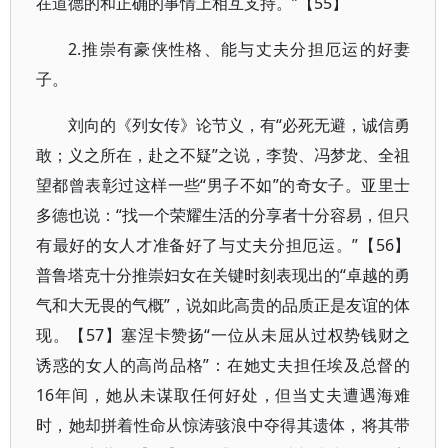
在道德的和正确的事情上相互支持。”【55】
2.推崇有豪侠性格、能与丈夫分担厄运的好妻
子。
刘向的《列女传》论节义，有“必死无避，诚信勇
敢；义之所在，赴之不疑”之说，李贽、冯梦龙、全祖
望都曾表彰过这样一些“男子不如”的奇女子。亚里士
多德也说：“找一个荣耀生活的分享者十分容易，但只
有最好的女人才准备好了与丈夫分担厄运。”【56】
普鲁塔克十分推崇妇女在关键时刻表现出的“卓越的勇
气和大无畏的气概”，说如此高贵的品质正是友谊的体
现。【57】塞涅卡赞扬“一位从未屈从过权势钱财之
诱惑的女人的高尚品格”：在她丈夫担任埃及总督的
16年间，她从未谋取任何好处，但当丈夫遭遇海难
时，她却拼着性命从惊涛骇浪中夺得其遗体，将其带