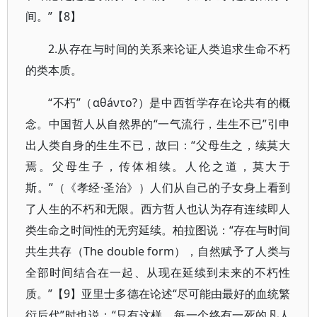
间。”【8】
2.从存在与时间的关系来论证人类追求生命不朽
的类本质。
“不朽”（αθáντο?）是中西哲学存在论共有的概
念。中国哲人从自然界的“一气流行，生生不已”引申
出人类自身的生生不已，故曰：“父母生之，续莫大
焉。父母生子，传体相续。人伦之道，莫大于
斯。”（《孝经·圣治》）人们从自己的子女身上看到
了人生的不朽和无限。西方哲人也认为存有连续即人
类生命之时间性的无穷延续。柏拉图说：“存在与时间
共生共存（The double form），自然赋予了人类与
全部时间结合在一起、从现在延续到未来的不朽性
质。”【9】亚里士多德在论述“尽可能由最好的血统繁
衍后代”时也说：“只有这样，每一个终有一死的凡人