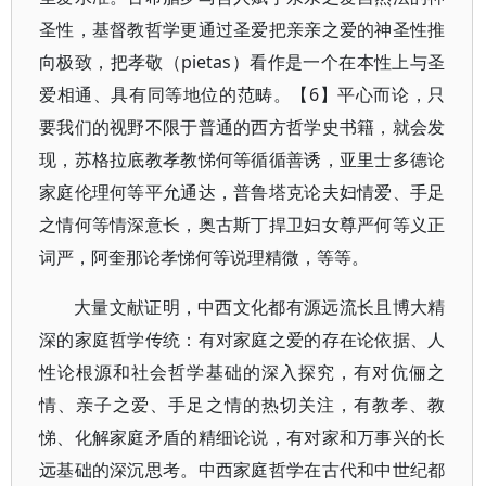
圣性，基督教哲学更通过圣爱把亲亲之爱的神圣性推
向极致，把孝敬（pietas）看作是一个在本性上与圣
爱相通、具有同等地位的范畴。【6】平心而论，只
要我们的视野不限于普通的西方哲学史书籍，就会发
现，苏格拉底教孝教悌何等循循善诱，亚里士多德论
家庭伦理何等平允通达，普鲁塔克论夫妇情爱、手足
之情何等情深意长，奥古斯丁捍卫妇女尊严何等义正
词严，阿奎那论孝悌何等说理精微，等等。
大量文献证明，中西文化都有源远流长且博大精
深的家庭哲学传统：有对家庭之爱的存在论依据、人
性论根源和社会哲学基础的深入探究，有对伉俪之
情、亲子之爱、手足之情的热切关注，有教孝、教
悌、化解家庭矛盾的精细论说，有对家和万事兴的长
远基础的深沉思考。中西家庭哲学在古代和中世纪都