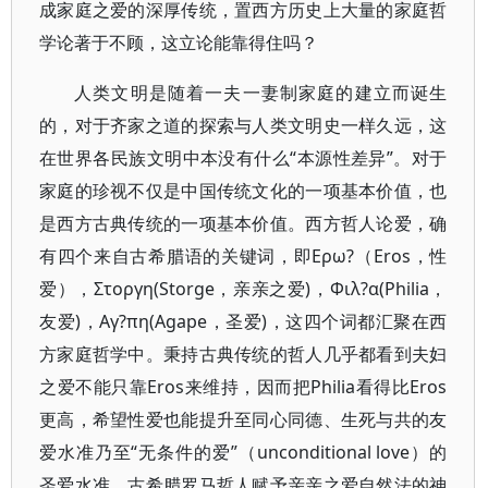
成家庭之爱的深厚传统，置西方历史上大量的家庭哲
学论著于不顾，这立论能靠得住吗？
人类文明是随着一夫一妻制家庭的建立而诞生
的，对于齐家之道的探索与人类文明史一样久远，这
在世界各民族文明中本没有什么“本源性差异”。对于
家庭的珍视不仅是中国传统文化的一项基本价值，也
是西方古典传统的一项基本价值。西方哲人论爱，确
有四个来自古希腊语的关键词，即Ερω?（Eros，性
爱），Στοργη(Storge，亲亲之爱)，Φιλ?α(Philia，
友爱)，Αγ?πη(Agape，圣爱)，这四个词都汇聚在西
方家庭哲学中。秉持古典传统的哲人几乎都看到夫妇
之爱不能只靠Eros来维持，因而把Philia看得比Eros
更高，希望性爱也能提升至同心同德、生死与共的友
爱水准乃至“无条件的爱”（unconditional love）的
圣爱水准。古希腊罗马哲人赋予亲亲之爱自然法的神