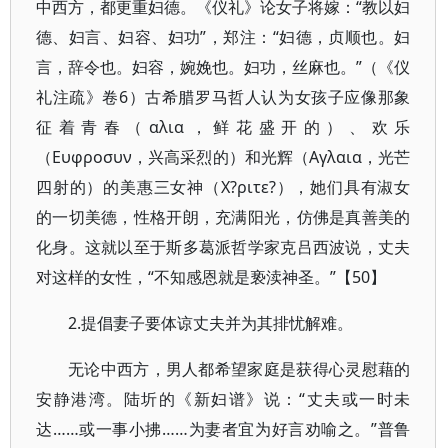
中西方，都更重妇德。《仪礼》论女子将嫁：“教以妇
德、妇言、妇容、妇功”，郑注：“妇德，贞顺也。妇
言，辞令也。妇容，婉娩也。妇功，丝麻也。”（《仪
礼注疏》卷6）古希腊罗马哲人认为女孩子应像那象
征着青春（αλια，鲜花盛开的）、欢乐
（Ευφροσυν，兴高采烈的）和光辉（Αγλαια，光芒
四射的）的美惠三女神（Χ?ριτε?），她们具有淑女
的一切美德，性格开朗，充满阳光，仿佛是真善美的
化身。这就以至于斯多葛派哲学家克吕西波说，丈夫
对这样的女性，“不知感恩就是亵渎神圣。”【50】
2.提倡妻子要体谅丈夫并为其排忧解难。
无论中西方，男人都希望家庭是获得心灵慰藉的
安静港湾。陆圻的《新妇谱》说：“丈夫或一时未
达……或一事小拂……为妻者宜为好言劝喻之。”普鲁