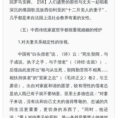
回罗马安葬。【58】人们盛赞的那些与丈夫一起唱着
深沉的俄国歌流放西伯利亚的“十二月党人的妻子”，
几乎都是来自法国上流社会教养有素的女性。
（五）中西传统家庭哲学都很重视婚姻的维护
1.对夫妻关系稳定性的珍视。
中国有“白头偕老”说，《诗》云：“死生契阔，与
子成说。执子之手，与子偕老”（《诗经·击鼓》），
后儒由此发挥出“相与从生死，契阔勤苦而不相离……
相扶持俱老”的“室家之志”（《毛诗正义》卷2，引王
肃语）。出自对家庭和谐的愿望，较有理性的儒者总
是劝人既已有子就不要纳妾。亚里士多德也说：“对妻
子来说，没有比和自己丈夫的值得尊敬的、忠诚的共
同生活更重要，更切身的东西了。”同时，他还
说：“男人对待妻子的原则，第一条就是要禁止他做对