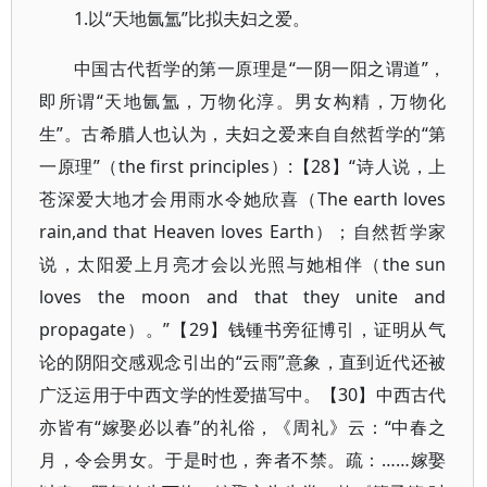
1.以“天地氤氲”比拟夫妇之爱。
中国古代哲学的第一原理是“一阴一阳之谓道”，
即所谓“天地氤氲，万物化淳。男女构精，万物化
生”。古希腊人也认为，夫妇之爱来自自然哲学的“第
一原理”（the first principles）:【28】“诗人说，上
苍深爱大地才会用雨水令她欣喜（The earth loves
rain,and that Heaven loves Earth）；自然哲学家
说，太阳爱上月亮才会以光照与她相伴（the sun
loves the moon and that they unite and
propagate）。”【29】钱锺书旁征博引，证明从气
论的阴阳交感观念引出的“云雨”意象，直到近代还被
广泛运用于中西文学的性爱描写中。【30】中西古代
亦皆有“嫁娶必以春”的礼俗，《周礼》云：“中春之
月，令会男女。于是时也，奔者不禁。疏：……嫁娶