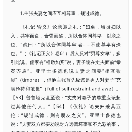
1.主张夫妻之间应互相尊重，规过成德。
《礼记·昏义》论亲迎之礼：“妇至，壻揖妇以
入，共牢而食，合卺而酳，所以合体同尊卑，以亲之
也。”疏曰：“‘所以合体同尊卑’者……不使尊卑有殊
也。”（《礼记正义》卷61）后人反对“男尊女卑”，多
引此说。儒家有“相敬如宾”说，妻子跪在丈夫面前“举
案齐眉”。亚里士多德也说夫妻之间要“相互敬
畏”（timore），但他主张首先应该是男人对妻子“充
满矜持和敬畏”（full of self-restraint and awe）。
【53】普鲁塔克甚至说：“丈夫对妻子的尊重应该超
过其他任何人。”【54】《仪礼》论夫妇兼具五
伦：“规过成德，则有朋友之义”。亚里士多德也
说：“夫妻双方都要劝说对方远离坏事和不光彩的事，