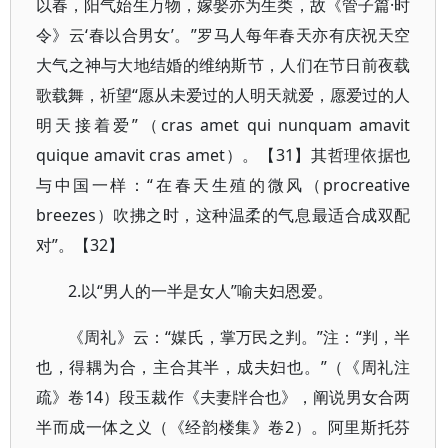
以春，阳气始生万物，嫁娶亦为生类，故《管子篇·时
令》云‘春以合男女’。”罗马人每年春天亦有庆祝天空
大气之神与大地结婚的维纳斯节，人们在节日前夜载
歌载舞，祈望“愿从未爱过的人明天就爱，愿爱过的人
明天接着爱”（cras amet qui nunquam amavit
quique amavit cras amet）。【31】其哲理依据也
与中国一样：“在春天生殖的微风（procreative
breezes）吹拂之时，这种温柔的气息最适合成双配
对”。【32】
2.以“男人的一半是女人”喻夫妇恩爱。
《周礼》云：“媒氏，掌万民之判。”注：“判，半
也，得耦为合，主合其半，成夫妇也。”（《周礼注
疏》卷14）段玉裁作《夫妻牉合也》，阐说男女合两
半而成一体之义（《经韵楼集》卷2）。阿里斯托芬