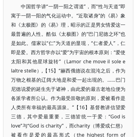
中国哲学讲“一阴一阳之谓道”，而“性与天道”即
寓于一阴一阳的气化运动中。“近取诸身”的《易》象
和《太极图》的《易》理，昭示的正是男女情爱这一
最普遍的人性。酷似《太极图》的“巴门尼德之环”也
是如此。儒家以“仁”为天道的显现，“仁者爱人”，仁
即是爱。西方哲学亦以“爱”为宇宙的根本原则：“爱使
太阳和其他星球旋转”（Lamor che move il sole e
laltre stelle）,【15】“赫西俄德说在混沌之后，作为
万物之根基的辽阔大地是和爱一起出现的。……巴门
尼德说爱的诞生先于诸神，由此爱的最古老地位便为
各派学者所公认。作为最受崇敬的原则，爱被看作是
人类所有幸福的最高源泉。”【16】基督教讲信望爱
三德，其中爱最重要，三德皆统一于爱：“God is
love”与“God is charity”，而charity（博爱或仁慈）
被看作是爱的最高形式（the highest form of